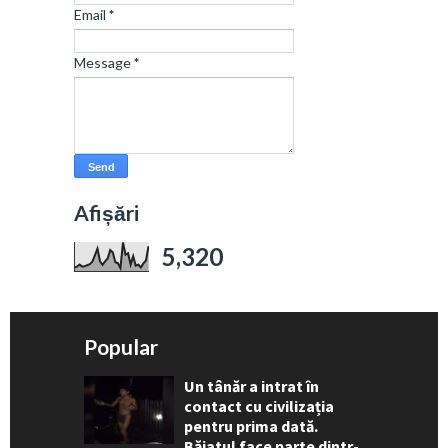
Email
*
Message
*
Afișări
5,320
Popular
Un tânăr a intrat în
contact cu civilizația
pentru prima dată.
Băiatul face parte dintr-