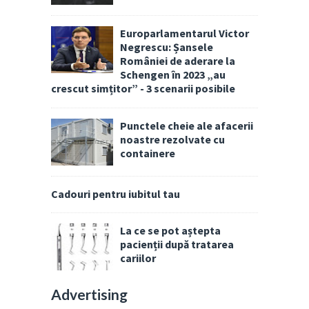
Europarlamentarul Victor
Negrescu: Șansele
României de aderare la
Schengen în 2023 „au
crescut simțitor” - 3 scenarii posibile
Punctele cheie ale afacerii
noastre rezolvate cu
containere
Cadouri pentru iubitul tau
La ce se pot aștepta
pacienții după tratarea
cariilor
Advertising