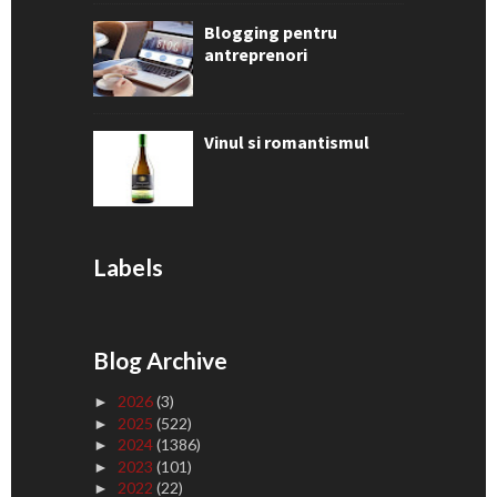
Blogging pentru
antreprenori
Vinul si romantismul
Labels
Blog Archive
2026
(3)
►
2025
(522)
►
2024
(1386)
►
2023
(101)
►
2022
(22)
►