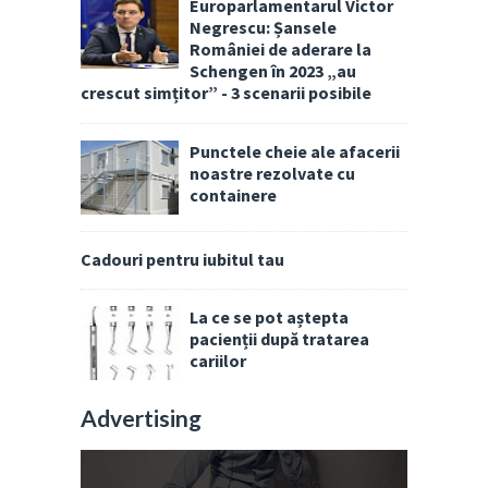
Europarlamentarul Victor
Negrescu: Șansele
României de aderare la
Schengen în 2023 „au
crescut simțitor” - 3 scenarii posibile
Punctele cheie ale afacerii
noastre rezolvate cu
containere
Cadouri pentru iubitul tau
La ce se pot aștepta
pacienții după tratarea
cariilor
Advertising