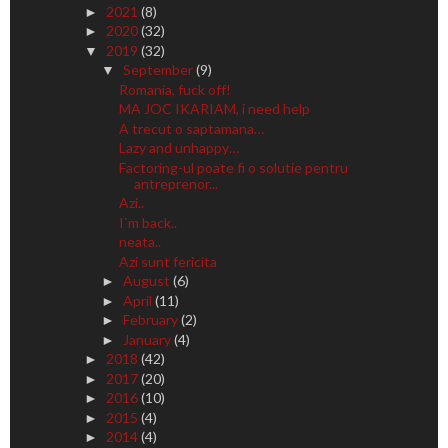
2021
(8)
►
2020
(32)
►
2019
(32)
▼
September
(9)
▼
Romania, fuck off!
MA JOC IKARIAM, i need help
A trecut o saptamana…
Lazy and unhappy…
Factoring-ul poate fi o solutie pentru
antreprenor...
Azi..
I`m back..
neata..
Azi sunt fericita
August
(6)
►
April
(11)
►
February
(2)
►
January
(4)
►
2018
(42)
►
2017
(20)
►
2016
(10)
►
2015
(4)
►
2014
(4)
►