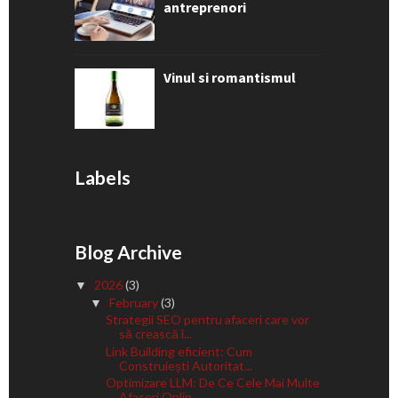
antreprenori
Vinul si romantismul
Labels
Blog Archive
2026
(3)
▼
February
(3)
▼
Strategii SEO pentru afaceri care vor
să crească î...
Link Building eficient: Cum
Construiești Autoritat...
Optimizare LLM: De Ce Cele Mai Multe
Afaceri Onlin...