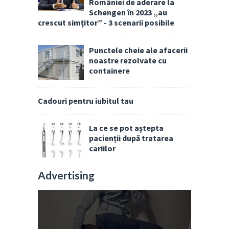
României de aderare la
Schengen în 2023 „au
crescut simțitor” - 3 scenarii posibile
Punctele cheie ale afacerii
noastre rezolvate cu
containere
Cadouri pentru iubitul tau
La ce se pot aștepta
pacienții după tratarea
cariilor
Advertising