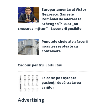
Europarlamentarul Victor
Negrescu: Șansele
României de aderare la
Schengen în 2023 „au
crescut simțitor” - 3 scenarii posibile
Punctele cheie ale afacerii
noastre rezolvate cu
containere
Cadouri pentru iubitul tau
La ce se pot aștepta
pacienții după tratarea
cariilor
Advertising