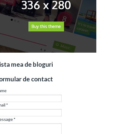
ista mea de bloguri
ormular de contact
ame
ail
*
essage
*