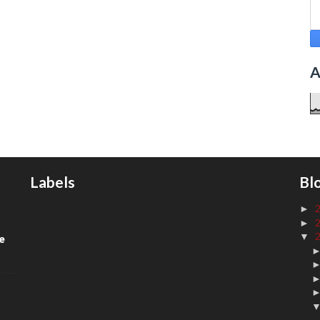
A
Labels
Bl
►
►
▼
de