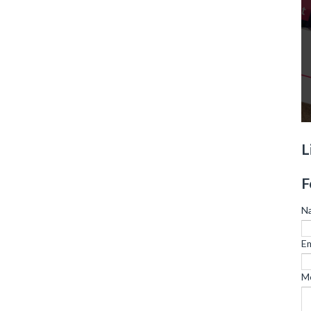
L
F
N
Em
M