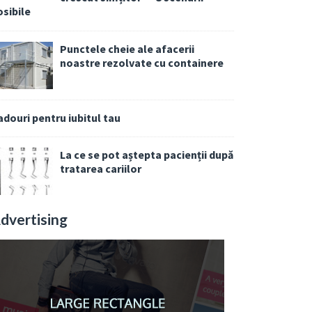
osibile
Punctele cheie ale afacerii
noastre rezolvate cu containere
adouri pentru iubitul tau
La ce se pot aștepta pacienții după
tratarea cariilor
dvertising