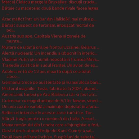
Marcel Ciolacu merge la Bruxelles: discuții crucia...
Bătaie cu macetele: două bande rivale facea legea
...
Atac mafiot într-un bar din Halkidiki: mai multe p...
Bărbat suspect de terorism, împușcat mortal de
pol...
Austria sub ape. Capitala Viena și zonele de
munte...
Mutare de ultimă oră pe frontul Ucrainei. Belarus ...
Alertă nucleară! Un incendiu a izbucnit în interio...
Vladimir Putin și-a numit nepoata în fruntea Minis...
Tragedie aviatică în sudul Franței. Un avion de ep...
Adolescentă de 13 ani, moartă după ce a băut
cioco...
Germania trece pe austeritate și nu mai alocă bani...
Misterul mașinilor Tesla, fabricate în 2024, aband...
Americanii, furioși pe Ana Bărbosu că i-a fost atr...
Cutremur cu magnitudinea de 6,1 în Taiwan, vineri ...
Un nou caz de variolă a maimuței depistat în afara...
Selfie-uri interzise în aceste zone turistice. Tur...
Sfârșit tragic pentru o româncă din Italia. A muri...
Mama românului din Londra care a înjunghiat o feti...
Gestul eroic al unei fetițe de 8 ani. Cum și-a sal...
Două baze militare închise. Suspiciuni de sabotaj ...