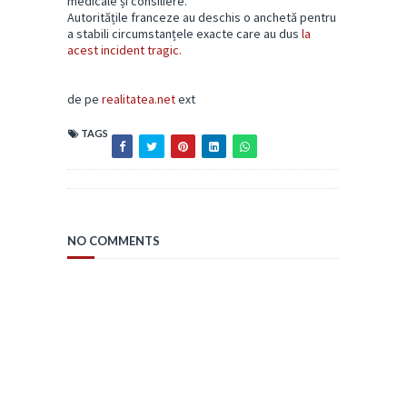
medicale și consiliere.
Autoritățile franceze au deschis o anchetă pentru
a stabili circumstanțele exacte care au dus
la
acest incident tragic.
de pe
realitatea.net
ext
TAGS
NO COMMENTS