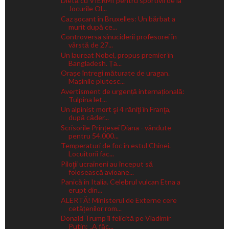
Dietă cu VIERMI pentru sportivii de la
Jocurile Ol...
Caz șocant în Bruxelles: Un bărbat a
murit după ce...
Controversa sinuciderii profesorei în
vârstă de 27...
Un laureat Nobel, propus premier în
Bangladesh. Ța...
Orașe întregi măturate de uragan.
Mașinile plutesc...
Avertisment de urgență internațională:
Tulpina let...
Un alpinist mort şi 4 răniţi în Franţa,
după căder...
Scrisorile Prințesei Diana - vândute
pentru 54.000...
Temperaturi de foc în estul Chinei.
Locuitorii fac...
Piloţii ucraineni au început să
folosească avioane...
Panică în Italia. Celebrul vulcan Etna a
erupt din...
ALERTĂ! Ministerul de Externe cere
cetățenilor rom...
Donald Trump îl felicită pe Vladimir
Putin: „A făc...