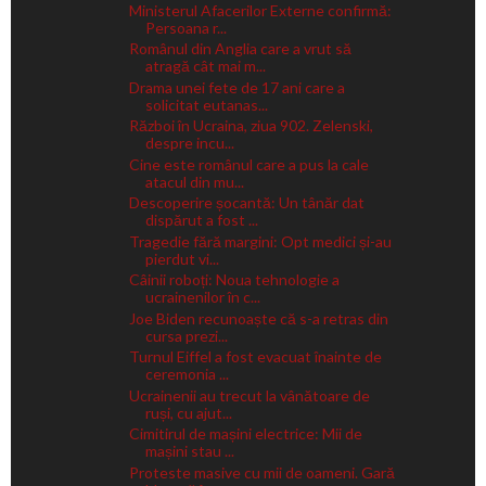
Ministerul Afacerilor Externe confirmă:
Persoana r...
Românul din Anglia care a vrut să
atragă cât mai m...
Drama unei fete de 17 ani care a
solicitat eutanas...
Război în Ucraina, ziua 902. Zelenski,
despre incu...
Cine este românul care a pus la cale
atacul din mu...
Descoperire șocantă: Un tânăr dat
dispărut a fost ...
Tragedie fără margini: Opt medici și-au
pierdut vi...
Câinii roboți: Noua tehnologie a
ucrainenilor în c...
Joe Biden recunoaște că s-a retras din
cursa prezi...
Turnul Eiffel a fost evacuat înainte de
ceremonia ...
Ucrainenii au trecut la vânătoare de
ruși, cu ajut...
Cimitirul de mașini electrice: Mii de
mașini stau ...
Proteste masive cu mii de oameni. Gară