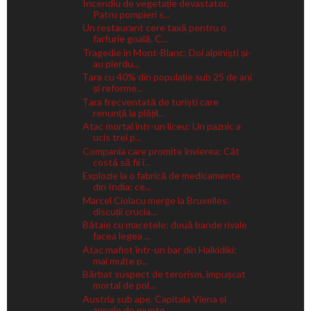
Incendiu de vegetație devastator.
Patru pompieri s...
Un restaurant cere taxă pentru o
farfurie goală. C...
Tragedie în Mont-Blanc: Doi alpiniști și-
au pierdu...
Țara cu 40% din populație sub 25 de ani
și reforme...
Țara frecventată de turiști care
renunță la plățil...
Atac mortal într-un liceu: Un paznic a
ucis trei p...
Compania care promite învierea: Cât
costă să fii î...
Explozie la o fabrică de medicamente
din India: ce...
Marcel Ciolacu merge la Bruxelles:
discuții crucia...
Bătaie cu macetele: două bande rivale
facea legea ...
Atac mafiot într-un bar din Halkidiki:
mai multe p...
Bărbat suspect de terorism, împușcat
mortal de pol...
Austria sub ape. Capitala Viena și
zonele de munte...