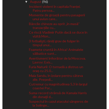
August
(96)
▼
Incident violent în capitala Franței.
Patru persoa...
Momente de groază pentru pasagerii
unui avion care...
Băncile chineze au oprit „în masă”
tranzacțiile cu...
Ce riscă Vladimir Putin dacă se duce în
vizită Mon...
3 fotbalişti, răniți grav de fulger în
timpul unui...
Foamete cruntă în Africa! Animalele
sălbatice sunt...
Avertisment înfiorător de la Moscova.
Lavrov: Exis...
Furia Naturii: O tornadă a distrus un
oraș cu 25.0...
Maia Sandu, în izolare pentru câteva
zile. Președi...
Cutremur cu magnitudinea 5,3 în largul
coastei Por...
Suma-record strânsă de Kamala Harris
din donaţii d...
Suspectul în cazul atacului sângeros de
la Solinge...