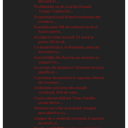
blocată în ...
Problemele se țin scai de Donald
Trump! Celine Dio...
Proprietarul unei frizerii românești din
Londra a ...
Scandal uriaș: Mii de cadavre au fost
furate pentr...
Accident rutier mortal! 11 morți și
peste 20 de ră...
Ce învârteli face, în România, omul de
încredere a...
Autoritățile din Austria au arestat un
suspect în ...
La un pas de dezastru! Atentat terorist
planificat...
Cutremur devastator în Japonia: Alertă
de tsunami ...
Violențele extreme din stradă
continuă. 420 de oam...
Cazul submersibilului Titan. Familia
unuia dintre ...
Vremea rea a făcut prăpăd. Imagini
apocaliptice cu...
Uragan de o violență extremă. 6 oameni
au murit, p...