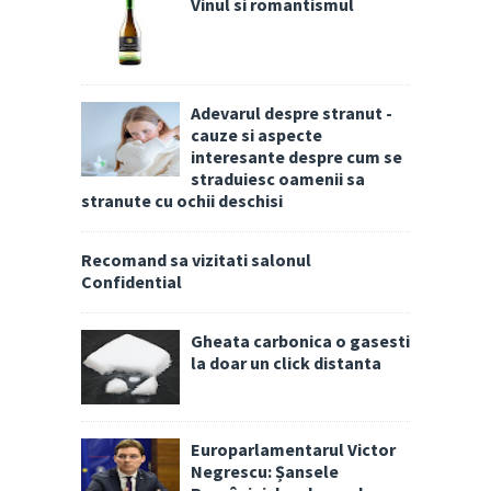
Vinul si romantismul
Adevarul despre stranut -
cauze si aspecte
interesante despre cum se
straduiesc oamenii sa
stranute cu ochii deschisi
Recomand sa vizitati salonul
Confidential
Gheata carbonica o gasesti
la doar un click distanta
Europarlamentarul Victor
Negrescu: Șansele