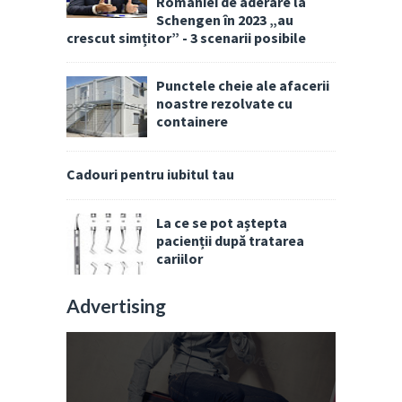
României de aderare la
Schengen în 2023 „au
crescut simțitor” - 3 scenarii posibile
Punctele cheie ale afacerii
noastre rezolvate cu
containere
Cadouri pentru iubitul tau
La ce se pot aștepta
pacienții după tratarea
cariilor
Advertising