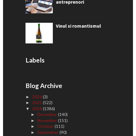
antreprenori
Vinul si romantismul
Labels
Blog Archive
2026
(3)
►
2025
(522)
►
2024
(1386)
▼
December
(140)
►
November
(151)
►
October
(111)
►
September
(90)
►