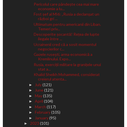
Pericolul care pândește cea mai mare
economie a lu...
Fost șef al MI6: „Rusia a declanșat un
război gri ...
Ultimatum pentru americanii din Liban.
Temeri priv...
Descoperite șocantă! Rețea de lupte
ilegale între ...
Ucrainenii cred că a sosit momentul
negocierilor c...
Gazele rusești, arma economică a
Kremlinului. Expo...
Rusia, exerciții militare la granițele unui
stat a...
Khalid Sheikh Mohammed, considerat
creierul atenta...
July
(121)
►
June
(121)
►
May
(135)
►
April
(104)
►
March
(117)
►
February
(105)
►
January
(95)
►
2023
(101)
►