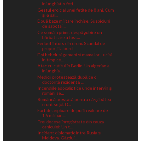
înjunghiat o feti...
Gestul eroic al unei fetițe de 8 ani. Cum
și-a sal...
Două baze militare închise. Suspiciuni
de sabotaj ...
Ce sumă a primit despăgubire un
bărbat care a fost...
Feribot întors din drum. Scandal de
proporții la bord
Doi bebeluși gemeni și mama lor - uciși
în timp ce...
Atac cu cuțitul în Berlin. Un algerian a
înjunghia...
Medicii protestează după ce o
doctoriță rezidentă ...
Incendiile apocaliptice unde intervin și
români se...
Româncă arestată pentru că-și bătea
crunt soțul. D...
Furt de aripioare de pui în valoare de
1,5 milioan...
Trei decese înregistrate din cauza
caniculei: Un t...
Incident diplomatic între Rusia și
Moldova. Găzdui...