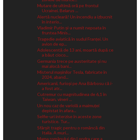
Mutare de ultimă oră pe frontul
Ucrainei. Belarus ...
Alertă nucleară! Un incendiu a izbucnit
în interio...
Vladimir Putin și-a numit nepoata în
fruntea Minis...
Tragedie aviatică în sudul Franței. Un
avion de ep...
Adolescentă de 13 ani, moartă după ce
a băut cioco...
Germania trece pe austeritate și nu
mai alocă bani...
Misterul mașinilor Tesla, fabricate în
2024, aband...
Americanii, furioși pe Ana Bărbosu că i-
a fost atr...
Cutremur cu magnitudinea de 6,1 în
Taiwan, vineri ...
Un nou caz de variolă a maimuței
depistat în afara...
Selfie-uri interzise în aceste zone
turistice. Tur...
Sfârșit tragic pentru o româncă din
Italia. A muri...
Mama românului din Londra care a