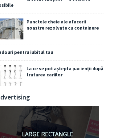
osibile
Punctele cheie ale afacerii
noastre rezolvate cu containere
adouri pentru iubitul tau
La ce se pot aștepta pacienții după
tratarea cariilor
dvertising