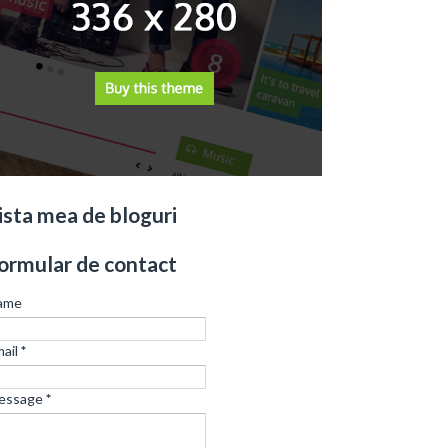
ista mea de bloguri
ormular de contact
ame
ail
*
essage
*