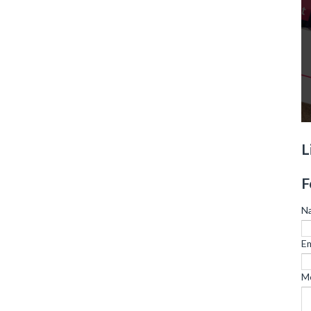
L
F
N
Em
M