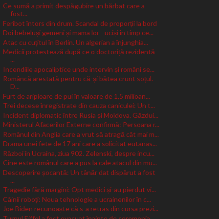
Ce sumă a primit despăgubire un bărbat care a
fost...
Feribot întors din drum. Scandal de proporții la bord
Doi bebeluși gemeni și mama lor - uciși în timp ce...
Atac cu cuțitul în Berlin. Un algerian a înjunghia...
Medicii protestează după ce o doctoriță rezidentă
...
Incendiile apocaliptice unde intervin și români se...
Româncă arestată pentru că-și bătea crunt soțul.
D...
Furt de aripioare de pui în valoare de 1,5 milioan...
Trei decese înregistrate din cauza caniculei: Un t...
Incident diplomatic între Rusia și Moldova. Găzdui...
Ministerul Afacerilor Externe confirmă: Persoana r...
Românul din Anglia care a vrut să atragă cât mai m...
Drama unei fete de 17 ani care a solicitat eutanas...
Război în Ucraina, ziua 902. Zelenski, despre incu...
Cine este românul care a pus la cale atacul din mu...
Descoperire șocantă: Un tânăr dat dispărut a fost
...
Tragedie fără margini: Opt medici și-au pierdut vi...
Câinii roboți: Noua tehnologie a ucrainenilor în c...
Joe Biden recunoaște că s-a retras din cursa prezi...
Turnul Eiffel a fost evacuat înainte de ceremonia ...