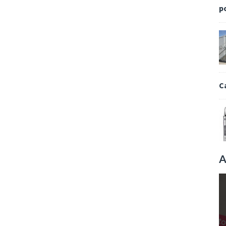
p
C
A