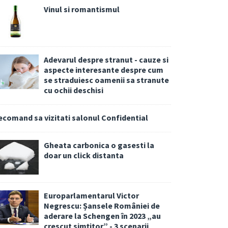
Vinul si romantismul
Adevarul despre stranut - cauze si
aspecte interesante despre cum
se straduiesc oamenii sa stranute
cu ochii deschisi
ecomand sa vizitati salonul Confidential
Gheata carbonica o gasesti la
doar un click distanta
Europarlamentarul Victor
Negrescu: Șansele României de
aderare la Schengen în 2023 „au
crescut simțitor” - 3 scenarii