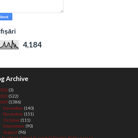
fișări
4,184
og Archive
2026
(3)
2025
(522)
2024
(1386)
December
(140)
►
November
(151)
►
October
(111)
►
September
(90)
►
August
(96)
▼
Incident violent în capitala Franței. Patru persoa...