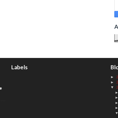
A
Labels
Bl
►
►
▼
de