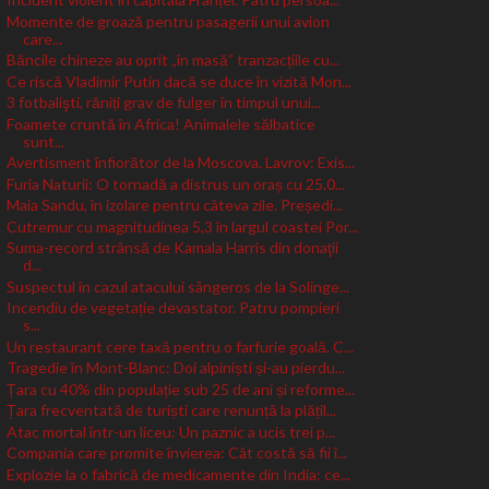
Momente de groază pentru pasagerii unui avion
care...
Băncile chineze au oprit „în masă” tranzacțiile cu...
Ce riscă Vladimir Putin dacă se duce în vizită Mon...
3 fotbalişti, răniți grav de fulger în timpul unui...
Foamete cruntă în Africa! Animalele sălbatice
sunt...
Avertisment înfiorător de la Moscova. Lavrov: Exis...
Furia Naturii: O tornadă a distrus un oraș cu 25.0...
Maia Sandu, în izolare pentru câteva zile. Președi...
Cutremur cu magnitudinea 5,3 în largul coastei Por...
Suma-record strânsă de Kamala Harris din donaţii
d...
Suspectul în cazul atacului sângeros de la Solinge...
Incendiu de vegetație devastator. Patru pompieri
s...
Un restaurant cere taxă pentru o farfurie goală. C...
Tragedie în Mont-Blanc: Doi alpiniști și-au pierdu...
Țara cu 40% din populație sub 25 de ani și reforme...
Țara frecventată de turiști care renunță la plățil...
Atac mortal într-un liceu: Un paznic a ucis trei p...
Compania care promite învierea: Cât costă să fii î...
Explozie la o fabrică de medicamente din India: ce...