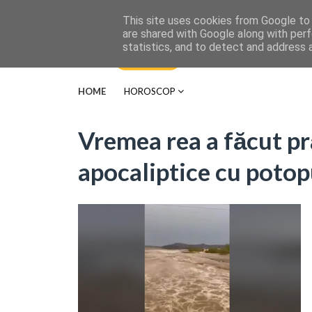
This site uses cookies from Google to d
are shared with Google along with perf
statistics, and to detect and address 
HOME
HOROSCOP
Vremea rea a făcut pr
apocaliptice cu poto