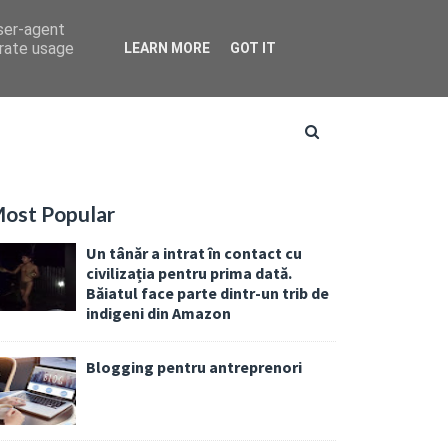
user-agent
erate usage
LEARN MORE
GOT IT
ost Popular
Un tânăr a intrat în contact cu
civilizația pentru prima dată.
Băiatul face parte dintr-un trib de
indigeni din Amazon
Blogging pentru antreprenori