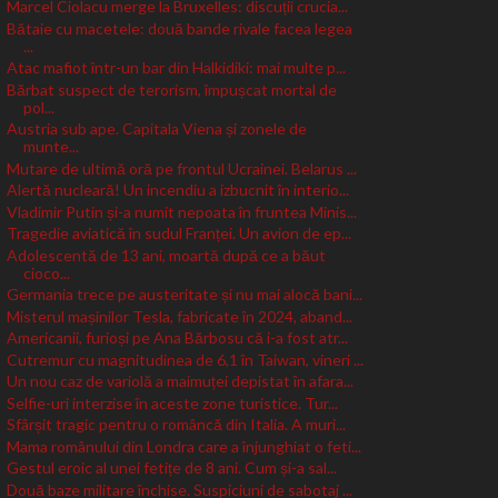
Marcel Ciolacu merge la Bruxelles: discuții crucia...
Bătaie cu macetele: două bande rivale facea legea
...
Atac mafiot într-un bar din Halkidiki: mai multe p...
Bărbat suspect de terorism, împușcat mortal de
pol...
Austria sub ape. Capitala Viena și zonele de
munte...
Mutare de ultimă oră pe frontul Ucrainei. Belarus ...
Alertă nucleară! Un incendiu a izbucnit în interio...
Vladimir Putin și-a numit nepoata în fruntea Minis...
Tragedie aviatică în sudul Franței. Un avion de ep...
Adolescentă de 13 ani, moartă după ce a băut
cioco...
Germania trece pe austeritate și nu mai alocă bani...
Misterul mașinilor Tesla, fabricate în 2024, aband...
Americanii, furioși pe Ana Bărbosu că i-a fost atr...
Cutremur cu magnitudinea de 6,1 în Taiwan, vineri ...
Un nou caz de variolă a maimuței depistat în afara...
Selfie-uri interzise în aceste zone turistice. Tur...
Sfârșit tragic pentru o româncă din Italia. A muri...
Mama românului din Londra care a înjunghiat o feti...
Gestul eroic al unei fetițe de 8 ani. Cum și-a sal...
Două baze militare închise. Suspiciuni de sabotaj ...