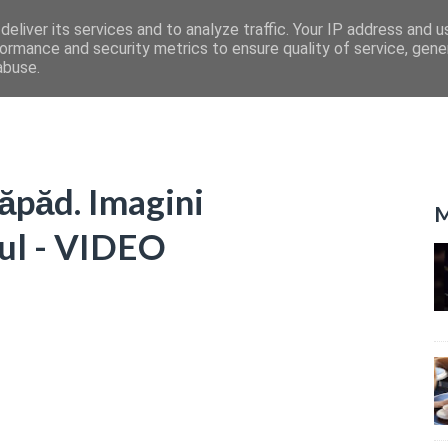
eliver its services and to analyze traffic. Your IP address and 
ormance and security metrics to ensure quality of service, gen
abuse.
ăpăd. Imagini
M
pul - VIDEO