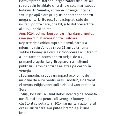
Potrivit presei italiene, organizatorii de nunți au
rezervat în totalitate cinci dintre cele mai luxoase
hoteluri din Veneția, aproape întreaga flotă de
taxiuri pe apă a orașului și un debarcader pentru
mega-iahtul lui Bezos. Sunt așteptați sute de
invitați, printre care, posibil, și fostul președinte
al SUA, Donald Trump.
Anul 2024, cel mai bun pentru miliardarii planetei.
Cine și-a dublat averea: cifre uluitoare
Departe de a critica supra-turismul, care s-a
intensificat în Veneția în cei 11 ani de la nunta
soților Clooney și a dus la introducerea anul trecut
a unei taxe de acces pentru turiștii de o zi,
primarul orașului, Luigi Brugnaro, i-a mulțumit
public lui Ceron pentru că i-a atras pe cei doi în
Veneția.
„Evenimentul va avea un impact economic de
milioane de euro pentru orașul nostru", a declarat
el pentru ediția venețiană a ziarului Corriere della
Sera.
Totuși, localnicii nu sunt deloc încântați de această
nuntă, mai ales pentru că George Clooney s-a
căsătorit cu soția lui în 2014, iar nunta a aglomerat
orașul, lucru care s-ar putea întâmpla și în luna
iunie.