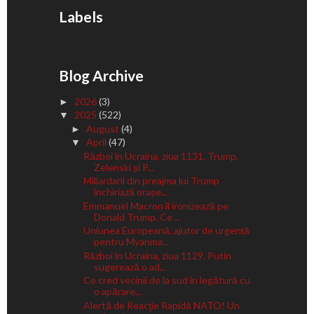
Labels
Blog Archive
2026
(3)
►
2025
(522)
▼
August
(4)
►
April
(47)
▼
Război în Ucraina, ziua 1131. Trump,
Zelenski și P...
Miliardarii din preajma lui Trump
închiriază orașe...
Emmanuel Macron îl ironizează pe
Donald Trump. Ce ...
Uniunea Europeană, ajutor de urgență
pentru Myanma...
Război în Ucraina, ziua 1129. Putin
sugerează o ad...
Ce cred vecinii de la sud în legătură cu
o apărare...
Alertă de Reacţie Rapidă NATO! Un