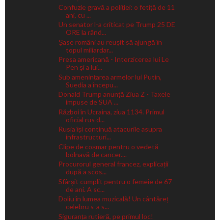
Confuzie gravă a poliției: o fetiță de 11
ani, cu ...
Un senator l-a criticat pe Trump 25 DE
ORE la rând...
Șase români au reușit să ajungă în
topul miliardar...
Presa americană - Interzicerea lui Le
Pen și a lui...
Sub amenințarea armelor lui Putin,
Suedia a începu...
Donald Trump anunță Ziua Z - Taxele
impuse de SUA ...
Război în Ucraina, ziua 1134. Primul
oficial rus d...
Rusia își continuă atacurile asupra
infrastructuri...
Clipe de coșmar pentru o vedetă
bolnavă de cancer....
Procurorul general francez, explicații
după a scos...
Sfârșit cumplit pentru o femeie de 67
de ani. A sc...
Doliu în lumea muzicală! Un cântăreț
celebru s-a s...
Siguranța rutieră, pe primul loc!