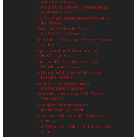
avion de recunoa...
Donald Trump declară "independența
economică" a St...
Un document secret al Pentagonului a
ieșit la ivea...
O mașină din flota lui Putin a
EXPLODAT, la Moscov...
Război în Ucraina, ziua 1130. Atac masiv
cu drone ...
Siguranța și bunătatea dincolo de
FURT: hoții i-au...
Emmanuel Macron îl ironizează pe
Donald Trump. Ce ...
Judecătoria Chișinău a trimis-o pe
bașcana Găgăuzi...
Zelenski vrea ca România să
monitorizeze încetarea...
Război în Ucraina, ziua 1131. Trump,
Zelenski și P...
Sute de mii de persoane de
manifestanți pe străzil...
Danezii au ieșit în stradă să își strige
nemulțumi...
Condițiile de pace ale lui Putin: Zelenski
să fie ...