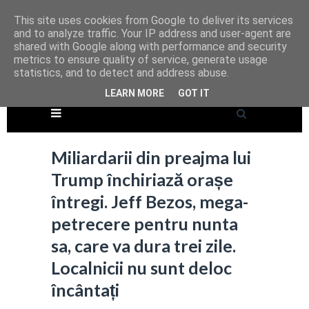
This site uses cookies from Google to deliver its services
and to analyze traffic. Your IP address and user-agent are
shared with Google along with performance and security
metrics to ensure quality of service, generate usage
statistics, and to detect and address abuse.
LEARN MORE
GOT IT
Miliardarii din preajma lui
Trump închiriază orașe
întregi. Jeff Bezos, mega-
petrecere pentru nunta
sa, care va dura trei zile.
Localnicii nu sunt deloc
încântați