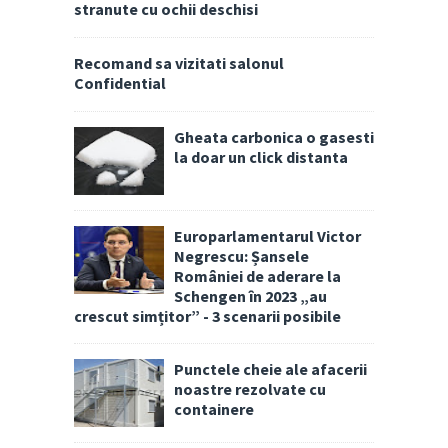
stranute cu ochii deschisi
Recomand sa vizitati salonul
Confidential
Gheata carbonica o gasesti
la doar un click distanta
Europarlamentarul Victor
Negrescu: Șansele
României de aderare la
Schengen în 2023 „au
crescut simțitor” - 3 scenarii posibile
Punctele cheie ale afacerii
noastre rezolvate cu
containere