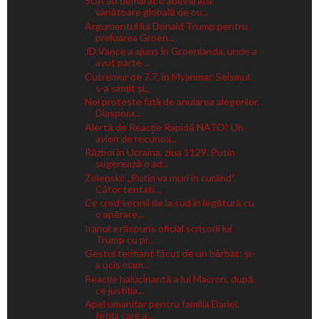
SUA au demarat o adevărată
vânătoare globală de ou...
Argumentul lui Donald Trump pentru
preluarea Groen...
JD Vance a ajuns în Groenlanda, unde a
avut parte ...
Cutremur de 7.7, în Myanmar. Seismul
s-a simțit și...
Noi proteste față de anularea alegerilor.
Diaspora...
Alertă de Reacţie Rapidă NATO! Un
avion de recunoa...
Război în Ucraina, ziua 1129. Putin
sugerează o ad...
Zelenski: „Putin va muri în curând”.
Câtor tentati...
Ce cred vecinii de la sud în legătură cu
o apărare...
Iranul a răspuns oficial scrisorii lui
Trump cu pr...
Gestul terifiant făcut de un bărbat: și-
a ucis mam...
Reacție halucinantă a lui Macron, după
ce justiția...
Apel umanitar pentru familia Dariei,
fetița care a...