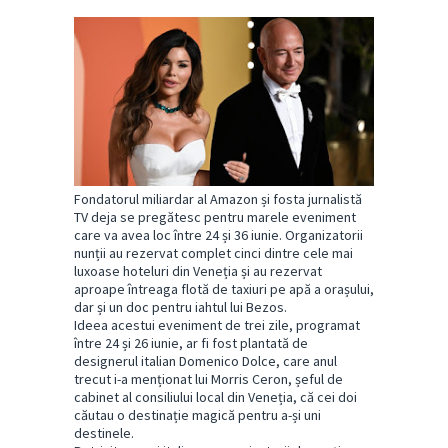
Fondatorul miliardar al Amazon și fosta jurnalistă
TV deja se pregătesc pentru marele eveniment
care va avea loc între 24 și 36 iunie. Organizatorii
nunții au rezervat complet cinci dintre cele mai
luxoase hoteluri din Veneția și au rezervat
aproape întreaga flotă de taxiuri pe apă a orașului,
dar și un doc pentru iahtul lui Bezos.
Ideea acestui eveniment de trei zile, programat
între 24 și 26 iunie, ar fi fost plantată de
designerul italian Domenico Dolce, care anul
trecut i-a menționat lui Morris Ceron, șeful de
cabinet al consiliului local din Veneția, că cei doi
căutau o destinație magică pentru a-și uni
destinele.