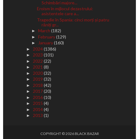
Schimbări majore...
Eroism în mijlocul dezastrului:
asistentele care a...
Tragedie în Spania: cinci morți și patru
răniți gr...
March
(182)
►
February
(129)
►
January
(160)
►
2024
(1386)
►
2023
(101)
►
2022
(22)
►
2021
(8)
►
2020
(32)
►
2019
(32)
►
2018
(42)
►
2017
(20)
►
2016
(10)
►
2015
(4)
►
2014
(4)
►
2013
(1)
►
COPYRIGHT ©
2026
BLACK BAZAR