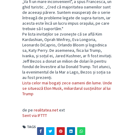
„Va fi un mare inconvenient", a spus Francesca, un
ghid turistic. „Cred că majoritatea oamenilor sunt
de aceeași părere. Suntem exasperați de o serie
întreagă de probleme legate de supra-turism, iar
acesta este încă un lucru impus orașului, pe care
trebuie să-l suportăm."
Pe lista invitaților se zvonește că se află Kim
Kardashian, Oprah Winfrey, Eva Longoria,
Leonardo DiCaprio, Orlando Bloom și logodnica
sa, Katy Perry. De asemenea, fiica lui Trump,
Ivanka, și soțul ei, Jared Kushner, ar fi fost invitați.
Jeff Bezos a donat un milion de dolari în pentru
fondul de învestire al lui Donald Trump. Tot atunci,
la evenimentul de la Mar a Lago, Bezos și soția sa
au fost prezenți.
Lista celor mai bogați zece oameni din lume. Unde
se situează Elon Musk, miliardarul susținător al lui
Trump
de pe
realitatea.net
ext
Sent via IFTTT
TAGS