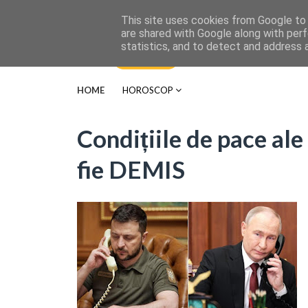
This site uses cookies from Google to d
are shared with Google along with perf
statistics, and to detect and address 
HOME
HOROSCOP
Condițiile de pace ale 
fie DEMIS