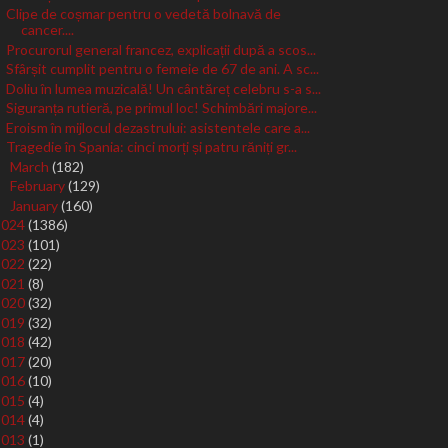
Clipe de coșmar pentru o vedetă bolnavă de
cancer....
Procurorul general francez, explicații după a scos...
Sfârșit cumplit pentru o femeie de 67 de ani. A sc...
Doliu în lumea muzicală! Un cântăreț celebru s-a s...
Siguranța rutieră, pe primul loc! Schimbări majore...
Eroism în mijlocul dezastrului: asistentele care a...
Tragedie în Spania: cinci morți și patru răniți gr...
March
(182)
►
February
(129)
►
January
(160)
►
2024
(1386)
2023
(101)
2022
(22)
2021
(8)
2020
(32)
2019
(32)
2018
(42)
2017
(20)
2016
(10)
2015
(4)
2014
(4)
2013
(1)