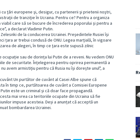
cu ţări europene şi, desigur, cu partenerii şi prietenii noştri,
istraţii de tranziţie în Ucraina. Pentru ce? Pentru a organiza
viabil care să se bucure de încrederea poporului și pentru a
e", a declarat Vladimir Putin.
ui Zelesnki de la conducerea Ucrainei. Președintele Rusiei își
unci țara ar trebui condusă de ONU. Legea marţială, în vigoare
izarea de alegeri, în timp ce ţara este supusă zilnic
e ocupație sau de dorința lui Putin de a reveni. Nu vedem ONU
țiile de securitate. Înțelegerea pentru oprirea permanentă a
nu avem armistițiu pentru că Rusia nu își dorește unul", a
R
 cuvânt Un purtător de cuvânt al Casei Albe spune că
ta în timp ce, purtătoarea de cuvânt a Comisiei Europene
 Putin este un criminal și că doar face propagandă.
Acesta mai vrea ca teritoriile ocupate din Ucraina să fie
cțiunilor impuse acesteia. Deși a anunțat că acceptă un
ntinuat bombardarea Ucrainei.