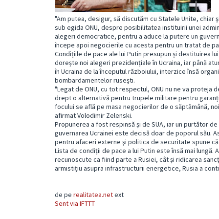
"Am putea, desigur, să discutăm cu Statele Unite, chiar şi 
sub egida ONU, despre posibilitatea instituirii unei admin
alegeri democratice, pentru a aduce la putere un guvern 
începe apoi negocierile cu acesta pentru un tratat de pac
Condițiile de pace ale lui Putin presupun și destituirea l
dorește noi alegeri prezidențiale în Ucraina, iar până at
în Ucraina de la începutul războiului, interzice însă organ
bombardamentelor ruseşti.
"Legat de ONU, cu tot respectul, ONU nu ne va proteja d
drept o alternativă pentru trupele militare pentru garan
focului se află pe masa negocierilor de o săptămână, noi 
afirmat Volodimir Zelenski.
Propunerea a fost respinsă și de SUA, iar un purtător de
guvernarea Ucrainei este decisă doar de poporul său. As
pentru afaceri externe şi politica de securitate spune că
Lista de condiții de pace a lui Putin este însă mai lungă. 
recunoscute ca fiind parte a Rusiei, cât și ridicarea san
armistițiu asupra infrastructurii energetice, Rusia a co
de pe
realitatea.net
ext
Sent via IFTTT