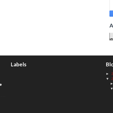
A
Labels
Bl
►
▼
de