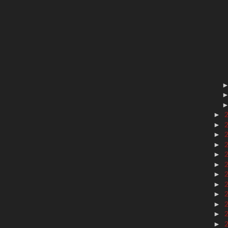
►
►
►
►
►
►
►
►
►
►
►
►