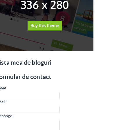
ista mea de bloguri
ormular de contact
ame
ail
*
essage
*