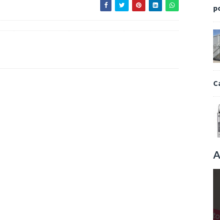
p
C
A