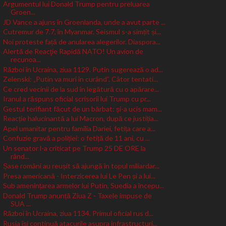
Argumentul lui Donald Trump pentru preluarea
Groen...
JD Vance a ajuns în Groenlanda, unde a avut parte ...
Cutremur de 7.7, în Myanmar. Seismul s-a simțit și...
Noi proteste față de anularea alegerilor. Diaspora...
Alertă de Reacţie Rapidă NATO! Un avion de
recunoa...
Război în Ucraina, ziua 1129. Putin sugerează o ad...
Zelenski: „Putin va muri în curând”. Câtor tentati...
Ce cred vecinii de la sud în legătură cu o apărare...
Iranul a răspuns oficial scrisorii lui Trump cu pr...
Gestul terifiant făcut de un bărbat: și-a ucis mam...
Reacție halucinantă a lui Macron, după ce justiția...
Apel umanitar pentru familia Dariei, fetița care a...
Confuzie gravă a poliției: o fetiță de 11 ani, cu ...
Un senator l-a criticat pe Trump 25 DE ORE la
rând...
Șase români au reușit să ajungă în topul miliardar...
Presa americană - Interzicerea lui Le Pen și a lui...
Sub amenințarea armelor lui Putin, Suedia a începu...
Donald Trump anunță Ziua Z - Taxele impuse de
SUA ...
Război în Ucraina, ziua 1134. Primul oficial rus d...
Rusia își continuă atacurile asupra infrastructuri...