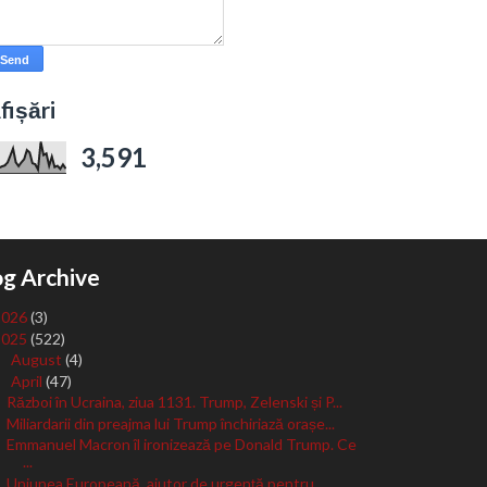
fișări
3,591
og Archive
2026
(3)
2025
(522)
August
(4)
►
April
(47)
▼
Război în Ucraina, ziua 1131. Trump, Zelenski și P...
Miliardarii din preajma lui Trump închiriază orașe...
Emmanuel Macron îl ironizează pe Donald Trump. Ce
...
Uniunea Europeană, ajutor de urgență pentru