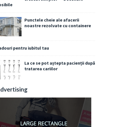
osibile
Punctele cheie ale afacerii
noastre rezolvate cu containere
adouri pentru iubitul tau
La ce se pot aștepta pacienții după
tratarea cariilor
dvertising