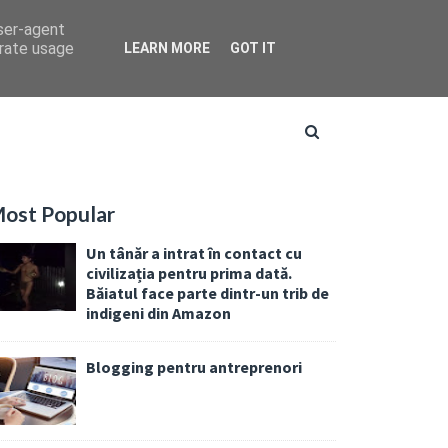
user-agent
erate usage
LEARN MORE
GOT IT
ost Popular
Un tânăr a intrat în contact cu
civilizația pentru prima dată.
Băiatul face parte dintr-un trib de
indigeni din Amazon
Blogging pentru antreprenori