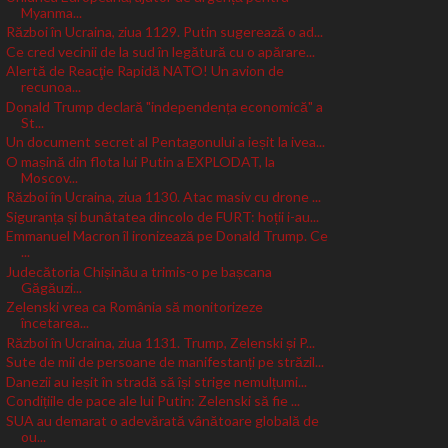
Myanma...
Război în Ucraina, ziua 1129. Putin sugerează o ad...
Ce cred vecinii de la sud în legătură cu o apărare...
Alertă de Reacţie Rapidă NATO! Un avion de
recunoa...
Donald Trump declară "independența economică" a
St...
Un document secret al Pentagonului a ieșit la ivea...
O mașină din flota lui Putin a EXPLODAT, la
Moscov...
Război în Ucraina, ziua 1130. Atac masiv cu drone ...
Siguranța și bunătatea dincolo de FURT: hoții i-au...
Emmanuel Macron îl ironizează pe Donald Trump. Ce
...
Judecătoria Chișinău a trimis-o pe bașcana
Găgăuzi...
Zelenski vrea ca România să monitorizeze
încetarea...
Război în Ucraina, ziua 1131. Trump, Zelenski și P...
Sute de mii de persoane de manifestanți pe străzil...
Danezii au ieșit în stradă să își strige nemulțumi...
Condițiile de pace ale lui Putin: Zelenski să fie ...
SUA au demarat o adevărată vânătoare globală de
ou...