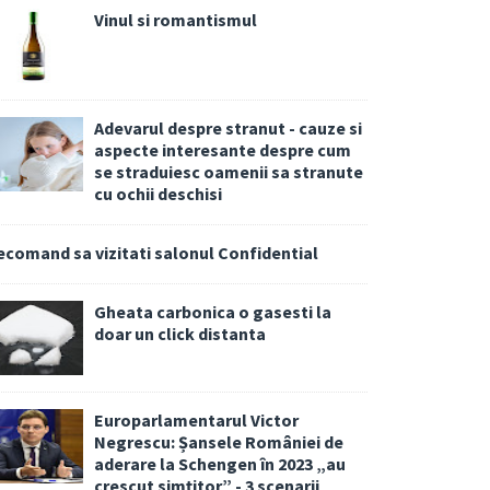
Vinul si romantismul
Adevarul despre stranut - cauze si
aspecte interesante despre cum
se straduiesc oamenii sa stranute
cu ochii deschisi
ecomand sa vizitati salonul Confidential
Gheata carbonica o gasesti la
doar un click distanta
Europarlamentarul Victor
Negrescu: Șansele României de
aderare la Schengen în 2023 „au
crescut simțitor” - 3 scenarii