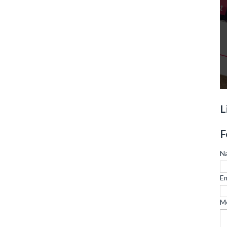
L
F
N
Em
M