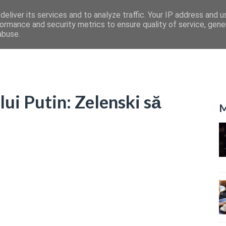
eliver its services and to analyze traffic. Your IP address and 
ormance and security metrics to ensure quality of service, gen
abuse.
lui Putin: Zelenski să
M