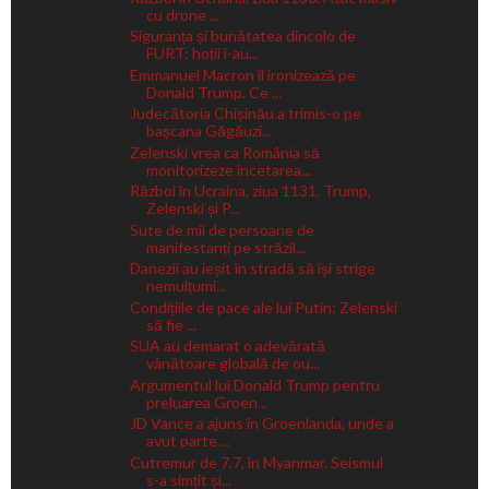
cu drone ...
Siguranța și bunătatea dincolo de
FURT: hoții i-au...
Emmanuel Macron îl ironizează pe
Donald Trump. Ce ...
Judecătoria Chișinău a trimis-o pe
bașcana Găgăuzi...
Zelenski vrea ca România să
monitorizeze încetarea...
Război în Ucraina, ziua 1131. Trump,
Zelenski și P...
Sute de mii de persoane de
manifestanți pe străzil...
Danezii au ieșit în stradă să își strige
nemulțumi...
Condițiile de pace ale lui Putin: Zelenski
să fie ...
SUA au demarat o adevărată
vânătoare globală de ou...
Argumentul lui Donald Trump pentru
preluarea Groen...
JD Vance a ajuns în Groenlanda, unde a
avut parte ...
Cutremur de 7.7, în Myanmar. Seismul
s-a simțit și...