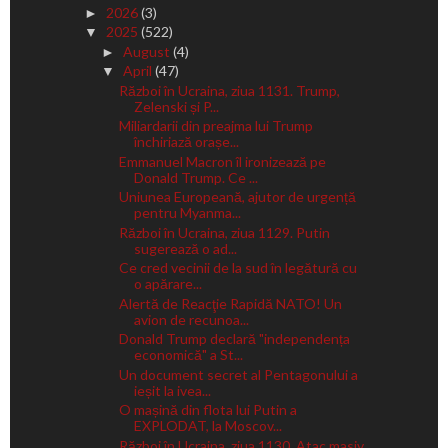
2026
(3)
►
2025
(522)
▼
August
(4)
►
April
(47)
▼
Război în Ucraina, ziua 1131. Trump,
Zelenski și P...
Miliardarii din preajma lui Trump
închiriază orașe...
Emmanuel Macron îl ironizează pe
Donald Trump. Ce ...
Uniunea Europeană, ajutor de urgență
pentru Myanma...
Război în Ucraina, ziua 1129. Putin
sugerează o ad...
Ce cred vecinii de la sud în legătură cu
o apărare...
Alertă de Reacţie Rapidă NATO! Un
avion de recunoa...
Donald Trump declară "independența
economică" a St...
Un document secret al Pentagonului a
ieșit la ivea...
O mașină din flota lui Putin a
EXPLODAT, la Moscov...
Război în Ucraina, ziua 1130. Atac masiv