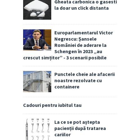
Gheata carbonica o gasesti
la doar un click distanta
Europarlamentarul Victor
Negrescu: Șansele
României de aderare la
Schengen în 2023 „au
crescut simțitor” - 3 scenarii posibile
Punctele cheie ale afacerii
noastre rezolvate cu
containere
Cadouri pentru iubitul tau
La ce se pot aștepta
pacienții după tratarea
cariilor