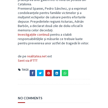
Catalonia.
Premierul Spaniei, Pedro Sánchez, și-a exprimat
condoleanțele pentru familiile victimelor și a
mulțumit echipelor de salvare pentru eforturile
depuse. Președintele regiunii Asturias, Adrián
Barbón, a declarat două zile de doliu oficial în
memoria celor decedați.
Investigațiile continuă
pentru a stabili
responsabilitățile și măsurile ce trebuie luate
pentru prevenirea unor astfel de tragedii în viitor.
de pe
realitatea.net
ext
Sent via IFTTT
TAGS
NO COMMENTS