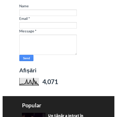
Name
Email
*
Message
*
Afișări
4,071
Popular
Un tânăr a intrat în