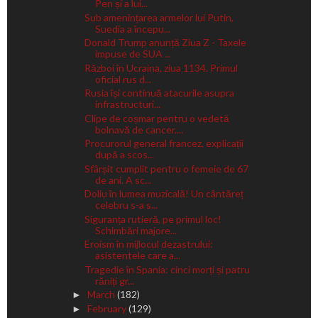
Pen și a lui...
Sub amenințarea armelor lui Putin,
Suedia a începu...
Donald Trump anunță Ziua Z - Taxele
impuse de SUA ...
Război în Ucraina, ziua 1134. Primul
oficial rus d...
Rusia își continuă atacurile asupra
infrastructuri...
Clipe de coșmar pentru o vedetă
bolnavă de cancer....
Procurorul general francez, explicații
după a scos...
Sfârșit cumplit pentru o femeie de 67
de ani. A sc...
Doliu în lumea muzicală! Un cântăreț
celebru s-a s...
Siguranța rutieră, pe primul loc!
Schimbări majore...
Eroism în mijlocul dezastrului:
asistentele care a...
Tragedie în Spania: cinci morți și patru
răniți gr...
March
(182)
►
February
(129)
►