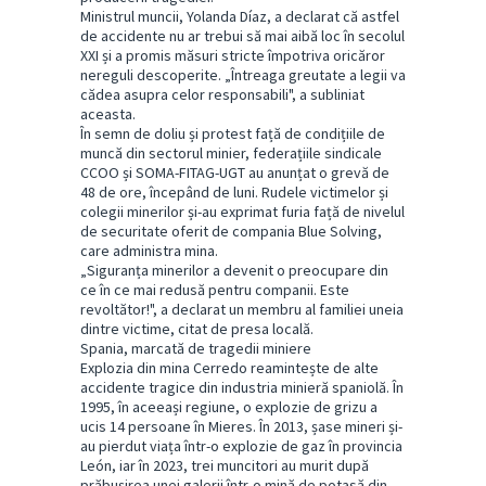
Ministrul muncii, Yolanda Díaz, a declarat că astfel
de accidente nu ar trebui să mai aibă loc în secolul
XXI și a promis măsuri stricte împotriva oricăror
nereguli descoperite. „Întreaga greutate a legii va
cădea asupra celor responsabili", a subliniat
aceasta.
În semn de doliu și protest față de condițiile de
muncă din sectorul minier, federațiile sindicale
CCOO și SOMA-FITAG-UGT au anunțat o grevă de
48 de ore, începând de luni. Rudele victimelor și
colegii minerilor și-au exprimat furia față de nivelul
de securitate oferit de compania Blue Solving,
care administra mina.
„Siguranța minerilor a devenit o preocupare din
ce în ce mai redusă pentru companii. Este
revoltător!", a declarat un membru al familiei uneia
dintre victime, citat de presa locală.
Spania, marcată de tragedii miniere
Explozia din mina Cerredo reamintește de alte
accidente tragice din industria minieră spaniolă. În
1995, în aceeași regiune, o explozie de grizu a
ucis 14 persoane în Mieres. În 2013, șase mineri și-
au pierdut viața într-o explozie de gaz în provincia
León, iar în 2023, trei muncitori au murit după
prăbușirea unei galerii într-o mină de potasă din