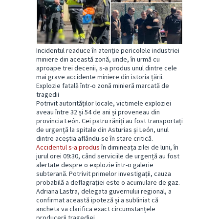
Incidentul readuce în atenție pericolele industriei
miniere din această zonă, unde, în urmă cu
aproape trei decenii, s-a produs unul dintre cele
mai grave accidente miniere din istoria țării.
Explozie fatală într-o zonă minieră marcată de
tragedii
Potrivit autorităților locale, victimele exploziei
aveau între 32 și 54 de ani și proveneau din
provincia León. Cei patru răniți au fost transportați
de urgență la spitale din Asturias și León, unul
dintre aceștia aflându-se în stare critică.
Accidentul s-a produs
în dimineața zilei de luni, în
jurul orei 09:30, când serviciile de urgență au fost
alertate despre o explozie într-o galerie
subterană. Potrivit primelor investigații, cauza
probabilă a deflagrației este o acumulare de gaz.
Adriana Lastra, delegata guvernului regional, a
confirmat această ipoteză și a subliniat că
ancheta va clarifica exact circumstanțele
producerii tragediei.