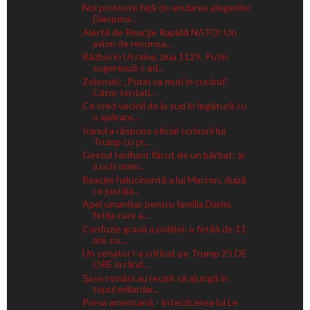
Noi proteste față de anularea alegerilor.
Diaspora...
Alertă de Reacţie Rapidă NATO! Un
avion de recunoa...
Război în Ucraina, ziua 1129. Putin
sugerează o ad...
Zelenski: „Putin va muri în curând”.
Câtor tentati...
Ce cred vecinii de la sud în legătură cu
o apărare...
Iranul a răspuns oficial scrisorii lui
Trump cu pr...
Gestul terifiant făcut de un bărbat: și-
a ucis mam...
Reacție halucinantă a lui Macron, după
ce justiția...
Apel umanitar pentru familia Dariei,
fetița care a...
Confuzie gravă a poliției: o fetiță de 11
ani, cu ...
Un senator l-a criticat pe Trump 25 DE
ORE la rând...
Șase români au reușit să ajungă în
topul miliardar...
Presa americană - Interzicerea lui Le