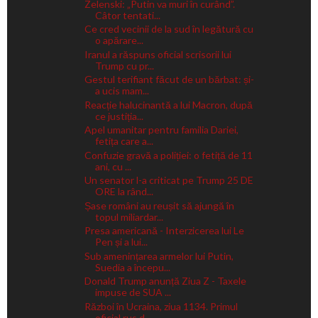
Zelenski: „Putin va muri în curând”.
Câtor tentati...
Ce cred vecinii de la sud în legătură cu
o apărare...
Iranul a răspuns oficial scrisorii lui
Trump cu pr...
Gestul terifiant făcut de un bărbat: și-
a ucis mam...
Reacție halucinantă a lui Macron, după
ce justiția...
Apel umanitar pentru familia Dariei,
fetița care a...
Confuzie gravă a poliției: o fetiță de 11
ani, cu ...
Un senator l-a criticat pe Trump 25 DE
ORE la rând...
Șase români au reușit să ajungă în
topul miliardar...
Presa americană - Interzicerea lui Le
Pen și a lui...
Sub amenințarea armelor lui Putin,
Suedia a începu...
Donald Trump anunță Ziua Z - Taxele
impuse de SUA ...
Război în Ucraina, ziua 1134. Primul
oficial rus d...