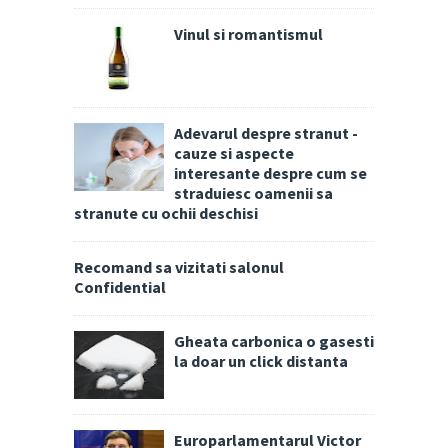
Vinul si romantismul
Adevarul despre stranut -
cauze si aspecte
interesante despre cum se
straduiesc oamenii sa
stranute cu ochii deschisi
Recomand sa vizitati salonul
Confidential
Gheata carbonica o gasesti
la doar un click distanta
Europarlamentarul Victor