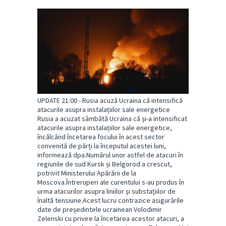
UPDATE 21:00 - Rusia acuză Ucraina că intensifică
atacurile asupra instalațiilor sale energetice
Rusia a acuzat sâmbătă Ucraina că și-a intensificat
atacurile asupra instalațiilor sale energetice,
încălcând încetarea focului în acest sector
convenită de părți la începutul acestei luni,
informează dpa.Numărul unor astfel de atacuri în
regiunile de sud Kursk și Belgorod a crescut,
potrivit Ministerului Apărării de la
Moscova.Întreruperi ale curentului s-au produs în
urma atacurilor asupra liniilor și substațiilor de
înaltă tensiune.Acest lucru contrazice asigurările
date de președintele ucrainean Volodimir
Zelenski cu privire la încetarea acestor atacuri, a