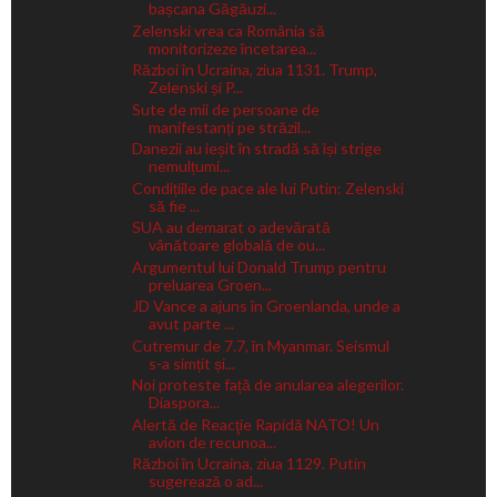
bașcana Găgăuzi...
Zelenski vrea ca România să
monitorizeze încetarea...
Război în Ucraina, ziua 1131. Trump,
Zelenski și P...
Sute de mii de persoane de
manifestanți pe străzil...
Danezii au ieșit în stradă să își strige
nemulțumi...
Condițiile de pace ale lui Putin: Zelenski
să fie ...
SUA au demarat o adevărată
vânătoare globală de ou...
Argumentul lui Donald Trump pentru
preluarea Groen...
JD Vance a ajuns în Groenlanda, unde a
avut parte ...
Cutremur de 7.7, în Myanmar. Seismul
s-a simțit și...
Noi proteste față de anularea alegerilor.
Diaspora...
Alertă de Reacţie Rapidă NATO! Un
avion de recunoa...
Război în Ucraina, ziua 1129. Putin
sugerează o ad...