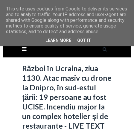
This site uses cookies from Google to deliver its services
and to analyze traffic. Your IP address and user-agent are
shared with Google along with performance and security
metrics to ensure quality of service, generate usage
statistics, and to detect and address abuse.
LEARN MORE
GOT IT
Război în Ucraina, ziua
1130. Atac masiv cu drone
la Dnipro, în sud-estul
țării: 19 persoane au fost
UCISE. Incendiu major la
un complex hotelier și de
restaurante - LIVE TEXT