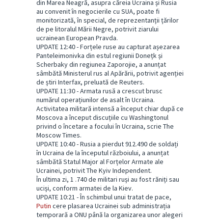
din Marea Neagră, asupra căreia Ucraina și Rusia
au convenit în negocierile cu SUA, poate fi
monitorizată, în special, de reprezentanții țărilor
de pe litoralul Mării Negre, potrivit ziarului
ucrainean European Pravda.
UPDATE 12:40 - Forțele ruse au capturat așezarea
Panteleimonivka din estul regiunii Donețk și
Scherbaky din regiunea Zaporojie, a anunțat
sâmbătă Ministerul rus al Apărării, potrivit agenției
de știri Interfax, preluată de Reuters.
UPDATE 11:30 - Armata rusă a crescut brusc
numărul operațiunilor de asalt în Ucraina.
Activitatea militară intensă a început chiar după ce
Moscova a început discuțiile cu Washingtonul
privind o încetare a focului în Ucraina, scrie The
Moscow Times.
UPDATE 10:40 - Rusia a pierdut 912.490 de soldați
în Ucraina de la începutul războiului, a anunțat
sâmbătă Statul Major al Forțelor Armate ale
Ucrainei, potrivit The Kyiv Independent.
În ultima zi, 1 .740 de militari ruși au fost răniți sau
uciși, conform armatei de la Kiev.
UPDATE 10:21 - În schimbul unui tratat de pace,
Putin
cere plasarea Ucrainei sub administrația
temporară a ONU până la organizarea unor alegeri