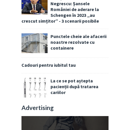
Negrescu: Șansele
României de aderare la
Schengen în 2023 „au
crescut simțitor” - 3 scenarii posibile
Punctele cheie ale afacerii
noastre rezolvate cu
containere
Cadouri pentru iubitul tau
La ce se pot aștepta
pacienții după tratarea
cariilor
Advertising