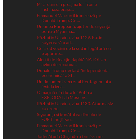
Miliardarii din preajma lui Trump
închiriază orașe...
Emmanuel Macron îl ironizează pe
Donald Trump. Ce ...
Uniunea Europeană, ajutor de urgență
pentru Myanma...
Război în Ucraina, ziua 1129. Putin
sugerează o ad...
Ce cred vecinii de la sud în legătură cu
o apărare...
Alertă de Reacţie Rapidă NATO! Un
avion de recunoa...
Donald Trump declară "independența
economică" a St...
Un document secret al Pentagonului a
ieșit la ivea...
O mașină din flota lui Putin a
EXPLODAT, la Moscov...
Război în Ucraina, ziua 1130. Atac masiv
cu drone ...
Siguranța și bunătatea dincolo de
FURT: hoții i-au...
Emmanuel Macron îl ironizează pe
Donald Trump. Ce ...
Judecătoria Chișinău a trimis-o pe