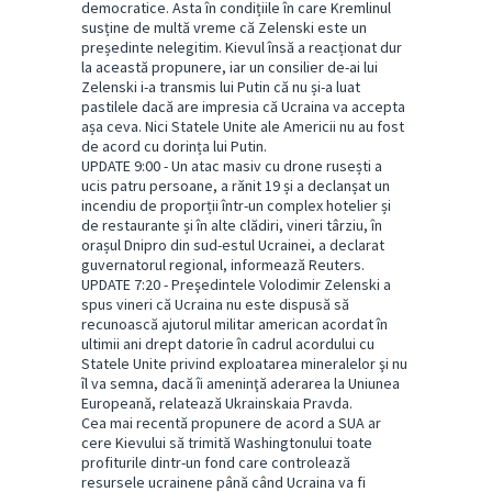
democratice. Asta în condițiile în care Kremlinul
susține de multă vreme că Zelenski este un
președinte nelegitim. Kievul însă a reacționat dur
la această propunere, iar un consilier de-ai lui
Zelenski i-a transmis lui Putin că nu și-a luat
pastilele dacă are impresia că Ucraina va accepta
așa ceva. Nici Statele Unite ale Americii nu au fost
de acord cu dorința lui Putin.
UPDATE 9:00 - Un atac masiv cu drone rusești a
ucis patru persoane, a rănit 19 și a declanșat un
incendiu de proporții într-un complex hotelier și
de restaurante și în alte clădiri, vineri târziu, în
orașul Dnipro din sud-estul Ucrainei, a declarat
guvernatorul regional, informează Reuters.
UPDATE 7:20 - Preşedintele Volodimir Zelenski a
spus vineri că Ucraina nu este dispusă să
recunoască ajutorul militar american acordat în
ultimii ani drept datorie în cadrul acordului cu
Statele Unite privind exploatarea mineralelor şi nu
îl va semna, dacă îi ameninţă aderarea la Uniunea
Europeană, relatează Ukrainskaia Pravda.
Cea mai recentă propunere de acord a SUA ar
cere Kievului să trimită Washingtonului toate
profiturile dintr-un fond care controlează
resursele ucrainene până când Ucraina va fi