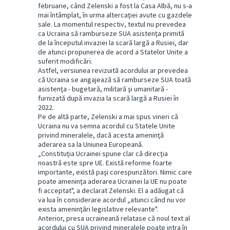
februarie, când Zelenski a fost la Casa Albă, nu s-a
mai întâmplat, în urma altercaţiei avute cu gazdele
sale. La momentul respectiv, textul nu prevedea
ca Ucraina să ramburseze SUA asistenţa primită
de la începutul invaziei la scară largă a Rusiei, dar
de atunci propunerea de acord a Statelor Unite a
suferit modificări.
Astfel, versiunea revizuită acordului ar prevedea
că Ucraina se angajează să ramburseze SUA toată
asistenţa - bugetară, militară şi umanitară -
furnizată după invazia la scară largă a Rusiei în
2022.
Pe de altă parte, Zelenski a mai spus vineri că
Ucraina nu va semna acordul cu Statele Unite
privind mineralele, dacă acesta ameninţă
aderarea sa la Uniunea Europeană.
„Constituţia Ucrainei spune clar că direcţia
noastră este spre UE. Există reforme foarte
importante, există paşi corespunzători. Nimic care
poate ameninţa aderarea Ucrainei la UE nu poate
fi acceptat", a declarat Zelenski. El a adăugat că
va lua în considerare acordul „atunci când nu vor
exista ameninţări legislative relevante".
Anterior, presa ucraineană relatase că noul text al
acordului cu SUA privind mineralele poate intra în