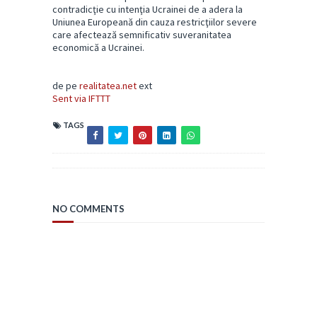
contradicţie cu intenţia Ucrainei de a adera la
Uniunea Europeană din cauza restricţiilor severe
care afectează semnificativ suveranitatea
economică a Ucrainei.
de pe
realitatea.net
ext
Sent via IFTTT
TAGS
NO COMMENTS