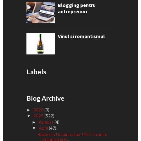
Blogging pentru
antreprenori
Vinul si romantismul
Labels
Blog Archive
2026
(3)
►
2025
(522)
▼
August
(4)
►
April
(47)
▼
Război în Ucraina, ziua 1131. Trump,
Zelenski și P...