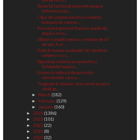
Rusia își continuă atacurile asupra
infrastructuri...
Clipe de coșmar pentru o vedetă
bolnavă de cancer....
Procurorul general francez, explicații
după a scos...
Sfârșit cumplit pentru o femeie de 67
de ani. A sc...
Doliu în lumea muzicală! Un cântăreț
celebru s-a s...
Siguranța rutieră, pe primul loc!
Schimbări majore...
Eroism în mijlocul dezastrului:
asistentele care a...
Tragedie în Spania: cinci morți și patru
răniți gr...
March
(182)
►
February
(129)
►
January
(160)
►
2024
(1386)
►
2023
(101)
►
2022
(22)
►
2021
(8)
►
2020
(32)
►