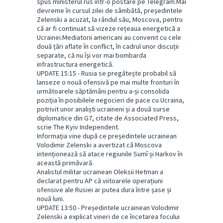
spus ministerul rus într-o postare pe Telegram.Mai
devreme în cursul zilei de sâmbătă, președintele
Zelenski a acuzat, la rândul său, Moscova, pentru
că ar fi continuat să vizeze rețeaua energetică a
Ucrainei.Mediatorii americani au convenit cu cele
două țări aflate în conflict, în cadrul unor discuții
separate, că nu își vor mai bombarda
infrastructura energetică.
UPDATE 15:15 - Rusia se pregătește probabil să
lanseze o nouă ofensivă pe mai multe fronturi în
următoarele săptămâni pentru a-și consolida
poziția în posibilele negocieri de pace cu Ucraina,
potrivit unor analiști ucraineni și a două surse
diplomatice din G7, citate de Associated Press,
scrie The Kyiv Independent.
Informația vine după ce președintele ucrainean
Volodimir Zelenski a avertizat că Moscova
intenționează să atace regiunile Sumî și Harkov în
această primăvară.
Analistul militar ucrainean Oleksii Hetman a
declarat pentru AP că viitoarele operațiuni
ofensive ale Rusiei ar putea dura între șase și
nouă luni.
UPDATE 13:50 - Președintele ucrainean Volodimir
Zelenski a explicat vineri de ce încetarea focului