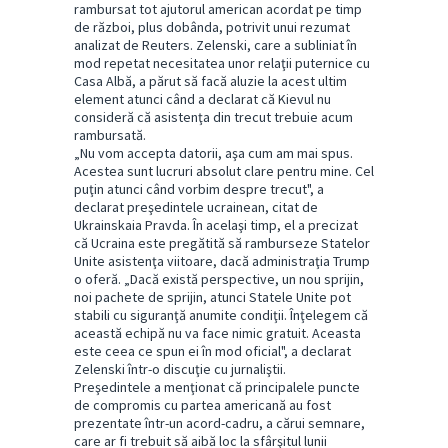
rambursat tot ajutorul american acordat pe timp
de război, plus dobânda, potrivit unui rezumat
analizat de Reuters. Zelenski, care a subliniat în
mod repetat necesitatea unor relaţii puternice cu
Casa Albă, a părut să facă aluzie la acest ultim
element atunci când a declarat că Kievul nu
consideră că asistenţa din trecut trebuie acum
rambursată.
„Nu vom accepta datorii, aşa cum am mai spus.
Acestea sunt lucruri absolut clare pentru mine. Cel
puţin atunci când vorbim despre trecut", a
declarat preşedintele ucrainean, citat de
Ukrainskaia Pravda. În acelaşi timp, el a precizat
că Ucraina este pregătită să ramburseze Statelor
Unite asistenţa viitoare, dacă administraţia Trump
o oferă. „Dacă există perspective, un nou sprijin,
noi pachete de sprijin, atunci Statele Unite pot
stabili cu siguranţă anumite condiţii. Înţelegem că
această echipă nu va face nimic gratuit. Aceasta
este ceea ce spun ei în mod oficial", a declarat
Zelenski într-o discuţie cu jurnaliştii.
Preşedintele a menţionat că principalele puncte
de compromis cu partea americană au fost
prezentate într-un acord-cadru, a cărui semnare,
care ar fi trebuit să aibă loc la sfârşitul lunii