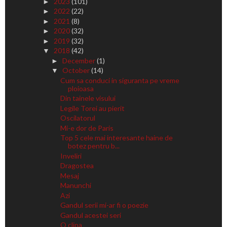
2023
(101)
►
2022
(22)
►
2021
(8)
►
2020
(32)
►
2019
(32)
►
2018
(42)
▼
December
(1)
►
October
(14)
▼
Cum sa conduci in siguranta pe vreme
ploioasa
Din tainele visului
Legile Torei au pierit
Oscilatorul
Mi-e dor de Paris
Top 5 cele mai interesante haine de
botez pentru b...
Inveliri
Dragostea
Mesaj
Manunchi
Azi
Gandul serii mi-ar fi o poezie
Gandul acestei seri
O clipa