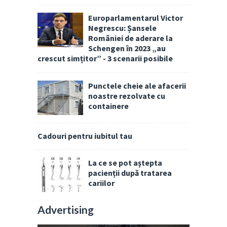
Europarlamentarul Victor
Negrescu: Șansele
României de aderare la
Schengen în 2023 „au
crescut simțitor” - 3 scenarii posibile
Punctele cheie ale afacerii
noastre rezolvate cu
containere
Cadouri pentru iubitul tau
La ce se pot aștepta
pacienții după tratarea
cariilor
Advertising