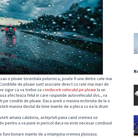
R
 sau o ploaie torentiala puternica, poate fi una dintre cele mai
 Conditiile de ploaie sunt asociate direct cu rate mai mari de
ape sigur ca va trebui sa
conduceti vehiculul pe ploaie
la un
dusa afecteaza felul in care raspunde autovehiculul dvs., va
i pe conditii de ploaie. Daca aveti o masina inchiriata de la o
asteti masina destul de bine inainte de a pleca cu ea la drum
 puteti amana calatoria, asteptati pana cand vremea se
tiv pentru a va pune in pericol daca nu este necesar condusul
de functionare inainte de a intampina vremea ploioasa.