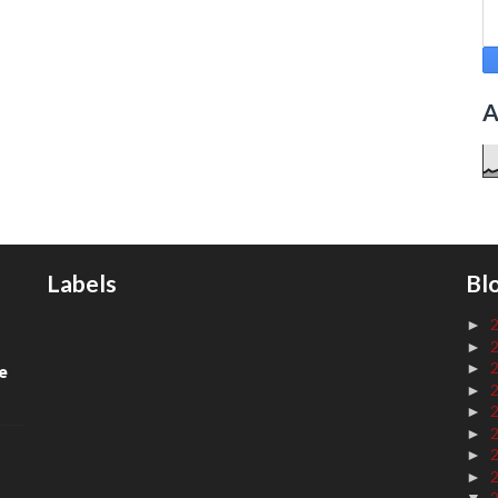
A
Labels
Bl
►
►
►
de
►
►
►
►
►