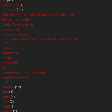
December
(1)
►
October
(14)
▼
Cum sa conduci in siguranta pe vreme ploioasa
Din tainele visului
Legile Torei au pierit
Oscilatorul
Mi-e dor de Paris
Top 5 cele mai interesante haine de botez pentru
b...
Inveliri
Dragostea
Mesaj
Manunchi
Azi
Gandul serii mi-ar fi o poezie
Gandul acestei seri
O clipa
August
(12)
►
July
(1)
►
June
(4)
►
May
(2)
►
April
(3)
►
March
(1)
►