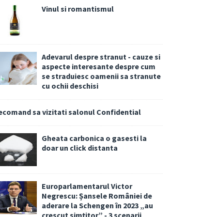
Vinul si romantismul
Adevarul despre stranut - cauze si
aspecte interesante despre cum
se straduiesc oamenii sa stranute
cu ochii deschisi
ecomand sa vizitati salonul Confidential
Gheata carbonica o gasesti la
doar un click distanta
Europarlamentarul Victor
Negrescu: Șansele României de
aderare la Schengen în 2023 „au
crescut simțitor” - 3 scenarii