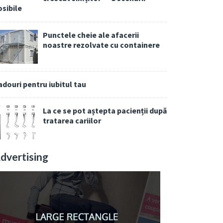
osibile
Punctele cheie ale afacerii
noastre rezolvate cu containere
adouri pentru iubitul tau
La ce se pot aștepta pacienții după
tratarea cariilor
dvertising