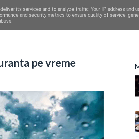
eliver its services and to analyze traffic. Your IP address and 
ormance and security metrics to ensure quality of service, gen
abuse.
guranta pe vreme
M