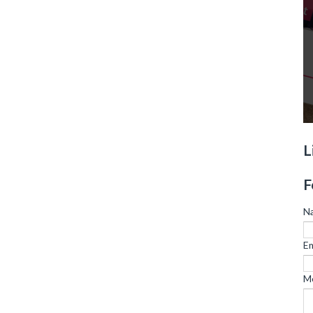
L
F
N
Em
M