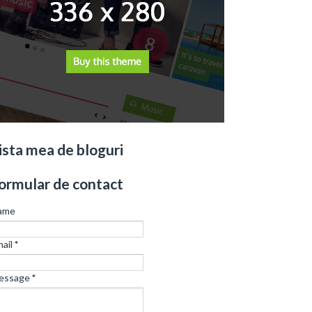
ista mea de bloguri
ormular de contact
ame
ail
*
essage
*