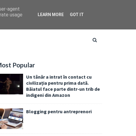
user-agent
erate usage
LEARN MORE
GOT IT
ost Popular
Un tânăr a intrat în contact cu
civilizația pentru prima dată.
Băiatul face parte dintr-un trib de
indigeni din Amazon
Blogging pentru antreprenori