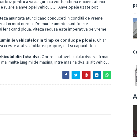
 parbriz pentru a va asigura ca vor functiona eficient atunci
p
 de
rulare a anvelopei vehiculului. Anvelopele uzate pot
iteza anuntata atunci cand conduceti in conditii de vreme
decat in mod normal. Drumurile umede sunt foarte
mai lent cand ploua. Viteza redusa este imperativa pe vreme
 luminile vehiculelor in timp ce conduc pe ploaie.
Chiar
a creste atat vizibilitatea proprie, cat si capacitatea
C
hiculul din fata dvs.
Oprirea autovehiculului dvs. va fi mai
 mai multe lungimi de masina, intre masina dvs. si alt vehicul.
A