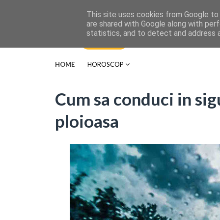
This site uses cookies from Google to d
are shared with Google along with perf
statistics, and to detect and address 
HOME
HOROSCOP
Cum sa conduci in si
ploioasa