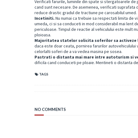
Verificati farurile, luminile din spate si stergatoarele de
cand sunt necesare. De asemenea, verificati suprafata
reduce drastic gradul de tractiune pe carosabilul umed.
Incetiniti.
Nu numai ca trebuie sa respectati limita de v
umeda, ci si sa conduceti in mod considerabil mai lent 
periculoase. Timpul de reactie al vehiculului este mult 
ploioasa.
Majoritatea statelor solicita soferilor sa activeze
daca este doar ceata, pornirea farurilor autovehiculului v
celorlalti soferi de a va vedea masina pe sosea.
Pastrati o distanta mai mare intre autoturism si ve
dificila cand conduceti pe ploaie. Mentineti o distanta de
TAGS
NO COMMENTS