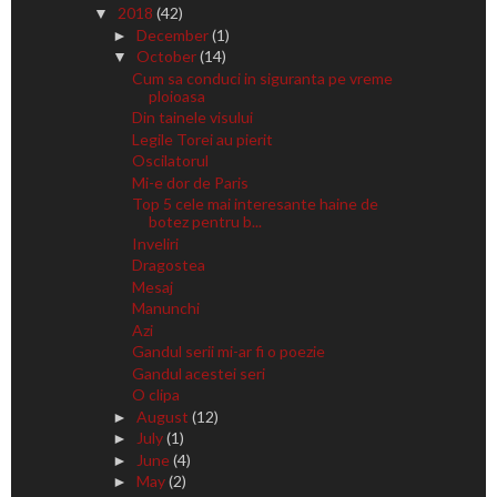
2018
(42)
▼
December
(1)
►
October
(14)
▼
Cum sa conduci in siguranta pe vreme
ploioasa
Din tainele visului
Legile Torei au pierit
Oscilatorul
Mi-e dor de Paris
Top 5 cele mai interesante haine de
botez pentru b...
Inveliri
Dragostea
Mesaj
Manunchi
Azi
Gandul serii mi-ar fi o poezie
Gandul acestei seri
O clipa
August
(12)
►
July
(1)
►
June
(4)
►
May
(2)
►