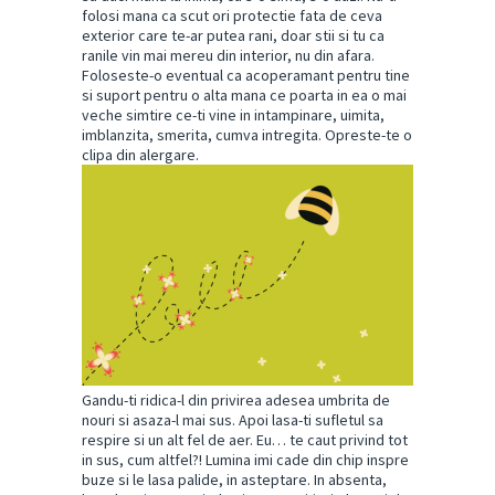
folosi mana ca scut ori protectie fata de ceva
exterior care te-ar putea rani, doar stii si tu ca
ranile vin mai mereu din interior, nu din afara.
Foloseste-o eventual ca acoperamant pentru tine
si suport pentru o alta mana ce poarta in ea o mai
veche simtire ce-ti vine in intampinare, uimita,
imblanzita, smerita, cumva intregita. Opreste-te o
clipa din alergare.
Gandu-ti ridica-l din privirea adesea umbrita de
nouri si asaza-l mai sus. Apoi lasa-ti sufletul sa
respire si un alt fel de aer. Eu… te caut privind tot
in sus, cum altfel?! Lumina imi cade din chip inspre
buze si le lasa palide, in asteptare. In absenta,