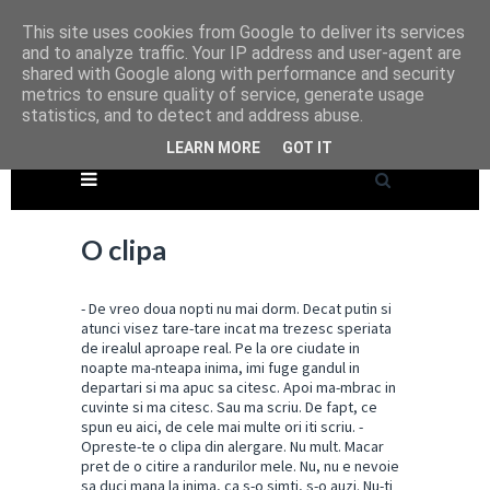
This site uses cookies from Google to deliver its services
and to analyze traffic. Your IP address and user-agent are
shared with Google along with performance and security
metrics to ensure quality of service, generate usage
statistics, and to detect and address abuse.
LEARN MORE
GOT IT
O clipa
- De vreo doua nopti nu mai dorm. Decat putin si
atunci visez tare-tare incat ma trezesc speriata
de irealul aproape real. Pe la ore ciudate in
noapte ma-nteapa inima, imi fuge gandul in
departari si ma apuc sa citesc. Apoi ma-mbrac in
cuvinte si ma citesc. Sau ma scriu. De fapt, ce
spun eu aici, de cele mai multe ori iti scriu. -
Opreste-te o clipa din alergare. Nu mult. Macar
pret de o citire a randurilor mele. Nu, nu e nevoie
sa duci mana la inima, ca s-o simti, s-o auzi. Nu-ti