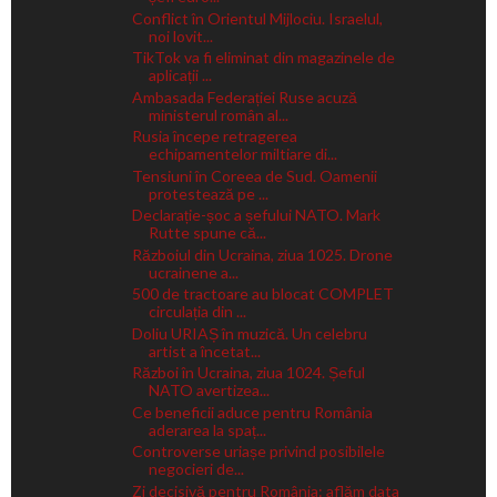
Conflict în Orientul Mijlociu. Israelul,
noi lovit...
TikTok va fi eliminat din magazinele de
aplicații ...
Ambasada Federației Ruse acuză
ministerul român al...
Rusia începe retragerea
echipamentelor miltiare di...
Tensiuni în Coreea de Sud. Oamenii
protestează pe ...
Declarație-șoc a șefului NATO. Mark
Rutte spune că...
Războiul din Ucraina, ziua 1025. Drone
ucrainene a...
500 de tractoare au blocat COMPLET
circulația din ...
Doliu URIAȘ în muzică. Un celebru
artist a încetat...
Război în Ucraina, ziua 1024. Șeful
NATO avertizea...
Ce beneficii aduce pentru România
aderarea la spaț...
Controverse uriașe privind posibilele
negocieri de...
Zi decisivă pentru România: aflăm data