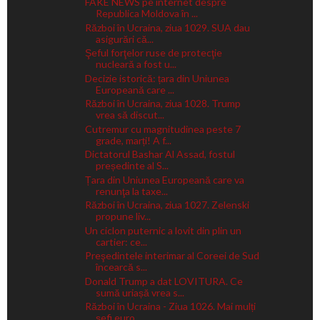
FAKE NEWS pe internet despre
Republica Moldova în ...
Război în Ucraina, ziua 1029. SUA dau
asigurări că...
Şeful forţelor ruse de protecţie
nucleară a fost u...
Decizie istorică: țara din Uniunea
Europeană care ...
Război în Ucraina, ziua 1028. Trump
vrea să discut...
Cutremur cu magnitudinea peste 7
grade, marți! A f...
Dictatorul Bashar Al Assad, fostul
președinte al S...
Țara din Uniunea Europeană care va
renunţa la taxe...
Război în Ucraina, ziua 1027. Zelenski
propune liv...
Un ciclon puternic a lovit din plin un
cartier: ce...
Preşedintele interimar al Coreei de Sud
încearcă s...
Donald Trump a dat LOVITURA. Ce
sumă uriașă vrea s...
Război în Ucraina - Ziua 1026. Mai mulți
șefi euro...