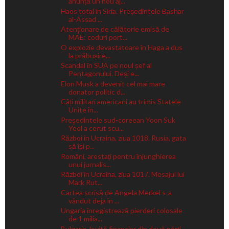
anunță un nou aj...
Haos total în Siria. Președintele Bashar
al-Assad ...
Atenţionare de călătorie emisă de
MAE: coduri port...
O explozie devastatoare în Haga a dus
la prăbușire...
Scandal în SUA pe noul șef al
Pentagonului. Deși e...
Elon Musk a devenit cel mai mare
donator politic d...
Câți militari americani au trimis Statele
Unite în...
Preşedintele sud-coreean Yoon Suk
Yeol a cerut scu...
Război în Ucraina, ziua 1018. Rusia, gata
să își p...
Români, arestați pentru înjunghierea
unui jurnalis...
Război în Ucraina, ziua 1017. Mesajul lui
Mark Rut...
Cartea scrisă de Angela Merkel s-a
vândut deja în ...
Ungaria înregistrează pierderi colosale
de 1 milia...
Bulgaria, lovită financiar din două părți,