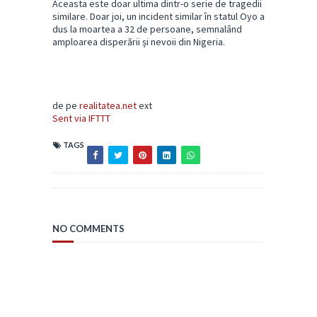
Aceasta este doar ultima dintr-o serie de tragedii
similare. Doar joi, un incident similar în statul Oyo a
dus la moartea a 32 de persoane, semnalând
amploarea disperării și nevoii din Nigeria.
de pe
realitatea.net
ext
Sent via IFTTT
TAGS
NO COMMENTS