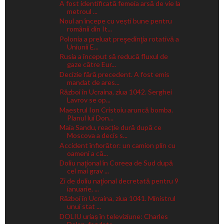
A fost identificată femeia arsă de vie la
metroul ...
Noul an începe cu vești bune pentru
românii din It...
Polonia a preluat preşedinţia rotativă a
Uniunii E...
Rusia a început să reducă fluxul de
gaze către Eur...
Decizie fără precedent. A fost emis
mandat de ares...
Război în Ucraina, ziua 1042. Serghei
Lavrov se op...
Maestrul Ion Cristoiu aruncă bomba.
Planul lui Don...
Maia Sandu, reacție dură după ce
Moscova a decis s...
Accident înfiorător: un camion plin cu
oameni a că...
Doliu naţional în Coreea de Sud după
cel mai grav ...
Zi de doliu naţional decretată pentru 9
ianuarie, ...
Război în Ucraina, ziua 1041. Ministrul
unui stat ...
DOLIU uriaș în televiziune: Charles