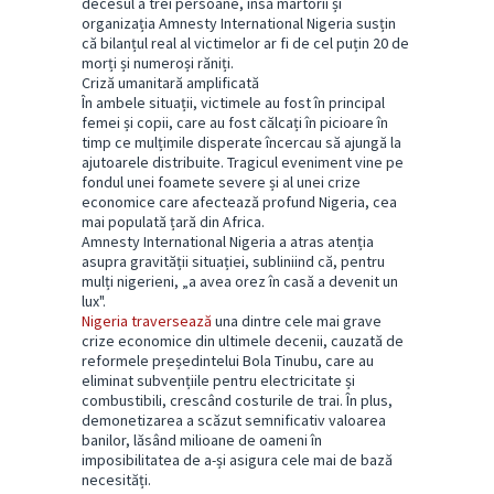
decesul a trei persoane, însă martorii și
organizația Amnesty International Nigeria susțin
că bilanțul real al victimelor ar fi de cel puțin 20 de
morți și numeroși răniți.
Criză umanitară amplificată
În ambele situații, victimele au fost în principal
femei și copii, care au fost călcați în picioare în
timp ce mulțimile disperate încercau să ajungă la
ajutoarele distribuite. Tragicul eveniment vine pe
fondul unei foamete severe și al unei crize
economice care afectează profund Nigeria, cea
mai populată țară din Africa.
Amnesty International Nigeria a atras atenția
asupra gravității situației, subliniind că, pentru
mulți nigerieni, „a avea orez în casă a devenit un
lux".
Nigeria traversează
una dintre cele mai grave
crize economice din ultimele decenii, cauzată de
reformele președintelui Bola Tinubu, care au
eliminat subvențiile pentru electricitate și
combustibili, crescând costurile de trai. În plus,
demonetizarea a scăzut semnificativ valoarea
banilor, lăsând milioane de oameni în
imposibilitatea de a-și asigura cele mai de bază
necesități.