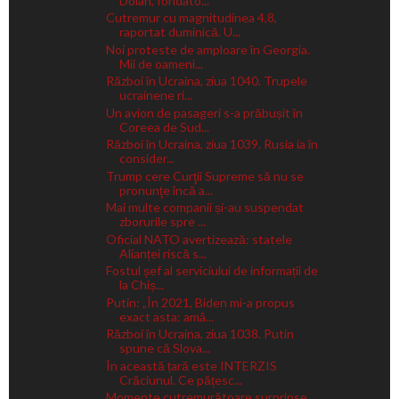
Dolan, fondato...
Cutremur cu magnitudinea 4,8,
raportat duminică. U...
Noi proteste de amploare în Georgia.
Mii de oameni...
Război în Ucraina, ziua 1040. Trupele
ucrainene ri...
Un avion de pasageri s-a prăbușit în
Coreea de Sud...
Război în Ucraina, ziua 1039. Rusia ia în
consider...
Trump cere Curţii Supreme să nu se
pronunţe încă a...
Mai multe companii și-au suspendat
zborurile spre ...
Oficial NATO avertizează: statele
Alianței riscă s...
Fostul șef al serviciului de informații de
la Chiș...
Putin: „În 2021, Biden mi-a propus
exact asta: amâ...
Război în Ucraina, ziua 1038. Putin
spune că Slova...
În această țară este INTERZIS
Crăciunul. Ce pățesc...
Momente cutremurătoare surprinse