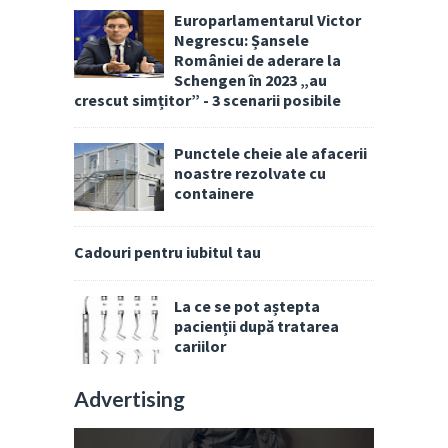
Europarlamentarul Victor
Negrescu: Șansele
României de aderare la
Schengen în 2023 „au
crescut simțitor” - 3 scenarii posibile
Punctele cheie ale afacerii
noastre rezolvate cu
containere
Cadouri pentru iubitul tau
La ce se pot aștepta
pacienții după tratarea
cariilor
Advertising