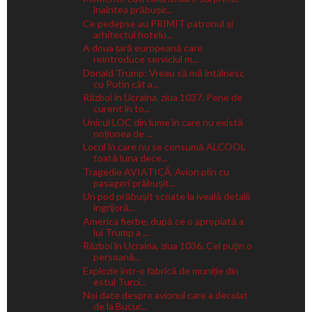
înaintea prăbușir...
Ce pedepse au PRIMIT patronul și
arhitectul hotelu...
A doua țară europeană care
reintroduce serviciul m...
Donald Trump: Vreau să mă întâlnesc
cu Putin cât a...
Război în Ucraina, ziua 1037. Pene de
curent în to...
Unicul LOC din lume în care nu există
noțiunea de ...
Locul în care nu se consumă ALCOOL
toată luna dece...
Tragedie AVIATICĂ. Avion plin cu
pasageri prăbușit...
Un pod prăbușit scoate la iveală detalii
îngrijoră...
America fierbe, după ce o apropiată a
lui Trump a ...
Război în Ucraina, ziua 1036. Cel puţin o
persoană...
Explozie într-o fabrică de muniție din
estul Turci...
Noi date despre avionul care a decolat
de la Bucur...