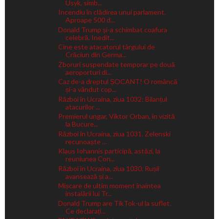
Usyk, simb...
Incendiu în clădirea unui parlament.
Aproape 500 d...
Donald Trump și-a schimbat coafura
celebră. Inedit...
Cine este atacatorul târgului de
Crăciun din Germa...
Zboruri suspendate temporar pe două
aeroporturi di...
Caz de-a dreptul ȘOCANT! O româncă
și-a vândut cop...
Război în Ucraina, ziua 1032: Bilanțul
atacurilor ...
Premierul ungar, Viktor Orban, în vizită
la Bucure...
Război în Ucraina, ziua 1031. Zelenski
recunoaște ...
Klaus Iohannis participă, astăzi, la
reuniunea Con...
Război în Ucraina, ziua 1030. Rușii
avansează și a...
Mișcare de ultim moment înaintea
instalării lui Tr...
Donald Trump are TikTok-ul la suflet.
Ce declarați...