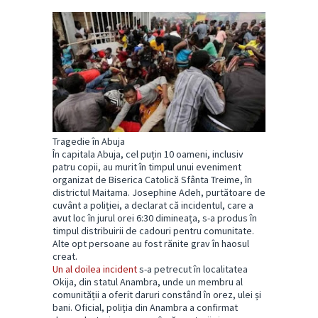
Tragedie în Abuja
În capitala Abuja, cel puțin 10 oameni, inclusiv
patru copii, au murit în timpul unui eveniment
organizat de Biserica Catolică Sfânta Treime, în
districtul Maitama. Josephine Adeh, purtătoare de
cuvânt a poliției, a declarat că incidentul, care a
avut loc în jurul orei 6:30 dimineața, s-a produs în
timpul distribuirii de cadouri pentru comunitate.
Alte opt persoane au fost rănite grav în haosul
creat.
Un al doilea incident
s-a petrecut în localitatea
Okija, din statul Anambra, unde un membru al
comunității a oferit daruri constând în orez, ulei și
bani. Oficial, poliția din Anambra a confirmat