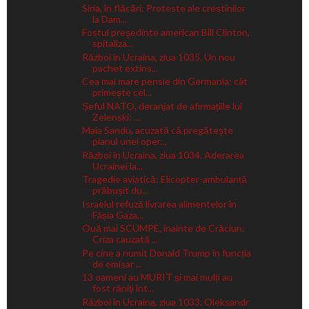
Siria, în flăcări: Proteste ale creștinilor
la Dam...
Fostul preşedinte american Bill Clinton,
spitaliza...
Război în Ucraina, ziua 1035. Un nou
pachet extins...
Cea mai mare pensie din Germania: cât
primește cel...
Șeful NATO, deranjat de afirmațiile lui
Zelenski: ...
Maia Sandu, acuzată că pregăteşte
planul unei oper...
Război în Ucraina, ziua 1034. Aderarea
Ucrainei la...
Tragedie aviatică: Elicopter-ambulanță
prăbușit du...
Israelul refuză livrarea alimentelor în
Fâșia Gaza...
Ouă mai SCUMPE, înainte de Crăciun:
Criza cauzată ...
Pe cine a numit Donald Trump în funcția
de emisar ...
13 oameni au MURIT și mai mulți au
fost răniți înt...
Război în Ucraina, ziua 1033. Oleksandr