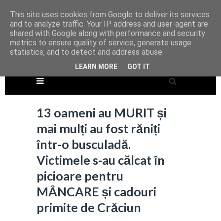
This site uses cookies from Google to deliver its services
and to analyze traffic. Your IP address and user-agent are
shared with Google along with performance and security
metrics to ensure quality of service, generate usage
statistics, and to detect and address abuse.
LEARN MORE
GOT IT
13 oameni au MURIT și
mai mulți au fost răniți
într-o busculadă.
Victimele s-au călcat în
picioare pentru
MÂNCARE și cadouri
primite de Crăciun