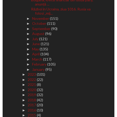
anunță ...
Război în Ucraina, ziua 1016. Rusia va
folosi „mij...
November
(151)
►
October
(111)
►
September
(90)
►
August
(96)
►
July
(121)
►
June
(121)
►
May
(135)
►
April
(104)
►
March
(117)
►
February
(105)
►
January
(95)
►
2023
(101)
►
2022
(22)
►
2021
(8)
►
2020
(32)
►
2019
(32)
►
2018
(42)
►
2017
(20)
►
2016
(10)
►
2015
(4)
►