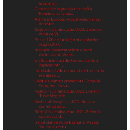
la care țar...
Controalele la granița terestră a
României cu Unga...
Alertă în Europa: virusul poliomielitei,
depistat ...
Război în Ucraina, ziua 1023. Zelenski,
după ce Vi...
Peste 100 de jurnaliști și-au pierdut
viața în 202...
Incendiu devastator într-o zonă
exclusivistă: Vede...
Un fost ministru din Coreea de Sud,
implicat într-...
Turcia deschide un punct de trecere la
granița cu ...
Lovitură pentru președinta Comisiei
Europene, Ursu...
Război în Ucraina, ziua 1022. Donald
Tusk: Negocie...
Bashar al-Assad se află în Rusia, a
confirmat adju...
Război în Ucraina, ziua 1021. Zelenski
sugerează d...
Iranul plânge după Bashar al-Assad.
"Nu ne-au ceru...