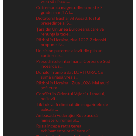
vrea să discut...
Cutremur cu magnitudinea peste 7
grade, marți! A f...
Dictatorul Bashar Al Assad, fostul
președinte al S...
Țara din Uniunea Europeană care va
renunţa la taxe...
Război în Ucraina, ziua 1027. Zelenski
propune liv...
Un ciclon puternic a lovit din plin un
cartier: ce...
Preşedintele interimar al Coreei de Sud
încearcă s...
Donald Trump a dat LOVITURA. Ce
sumă uriașă vrea s...
Război în Ucraina - Ziua 1026. Mai mulți
șefi euro...
Conflict în Orientul Mijlociu. Israelul,
noi lovit...
TikTok va fi eliminat din magazinele de
aplicații ...
Ambasada Federației Ruse acuză
ministerul român al...
Rusia începe retragerea
echipamentelor miltiare di...