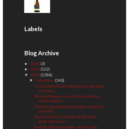
Labels
Blog Archive
2026
(3)
►
2025
(522)
►
2024
(1386)
▼
December
(140)
▼
A fost identificată femeia arsă de vie la
metroul ...
Noul an începe cu vești bune pentru
românii din It...
Polonia a preluat preşedinţia rotativă a
Uniunii E...
Rusia a început să reducă fluxul de
gaze către Eur...
Decizie fără precedent. A fost emis