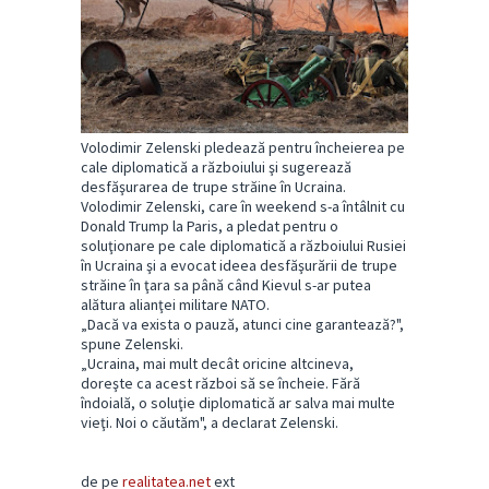
Volodimir Zelenski pledează pentru încheierea pe
cale diplomatică a războiului şi sugerează
desfăşurarea de trupe străine în Ucraina.
Volodimir Zelenski, care în weekend s-a întâlnit cu
Donald Trump la Paris, a pledat pentru o
soluţionare pe cale diplomatică a războiului Rusiei
în Ucraina şi a evocat ideea desfăşurării de trupe
străine în ţara sa până când Kievul s-ar putea
alătura alianţei militare NATO.
„Dacă va exista o pauză, atunci cine garantează?",
spune Zelenski.
„Ucraina, mai mult decât oricine altcineva,
doreşte ca acest război să se încheie. Fără
îndoială, o soluţie diplomatică ar salva mai multe
vieţi. Noi o căutăm", a declarat Zelenski.
de pe
realitatea.net
ext