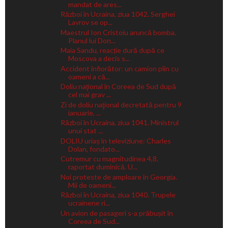
mandat de ares...
Război în Ucraina, ziua 1042. Serghei
Lavrov se op...
Maestrul Ion Cristoiu aruncă bomba.
Planul lui Don...
Maia Sandu, reacție dură după ce
Moscova a decis s...
Accident înfiorător: un camion plin cu
oameni a că...
Doliu naţional în Coreea de Sud după
cel mai grav ...
Zi de doliu naţional decretată pentru 9
ianuarie, ...
Război în Ucraina, ziua 1041. Ministrul
unui stat ...
DOLIU uriaș în televiziune: Charles
Dolan, fondato...
Cutremur cu magnitudinea 4,8,
raportat duminică. U...
Noi proteste de amploare în Georgia.
Mii de oameni...
Război în Ucraina, ziua 1040. Trupele
ucrainene ri...
Un avion de pasageri s-a prăbușit în
Coreea de Sud...