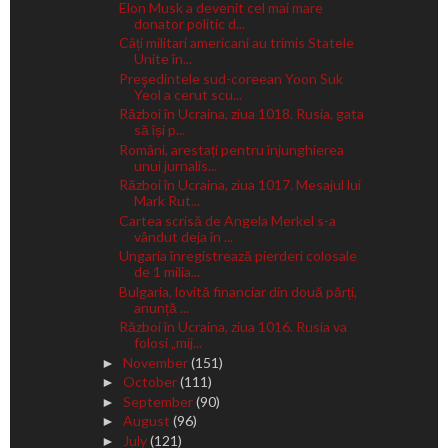
Elon Musk a devenit cel mai mare
donator politic d...
Câți militari americani au trimis Statele
Unite în...
Preşedintele sud-coreean Yoon Suk
Yeol a cerut scu...
Război în Ucraina, ziua 1018. Rusia, gata
să își p...
Români, arestați pentru înjunghierea
unui jurnalis...
Război în Ucraina, ziua 1017. Mesajul lui
Mark Rut...
Cartea scrisă de Angela Merkel s-a
vândut deja în ...
Ungaria înregistrează pierderi colosale
de 1 milia...
Bulgaria, lovită financiar din două părți,
anunță ...
Război în Ucraina, ziua 1016. Rusia va
folosi „mij...
November
(151)
►
October
(111)
►
September
(90)
►
August
(96)
►
July
(121)
►