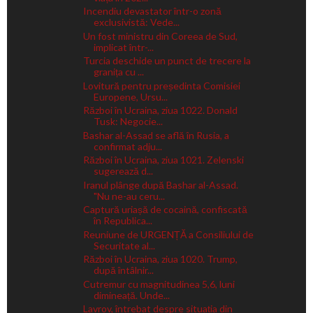
Incendiu devastator într-o zonă
exclusivistă: Vede...
Un fost ministru din Coreea de Sud,
implicat într-...
Turcia deschide un punct de trecere la
granița cu ...
Lovitură pentru președinta Comisiei
Europene, Ursu...
Război în Ucraina, ziua 1022. Donald
Tusk: Negocie...
Bashar al-Assad se află în Rusia, a
confirmat adju...
Război în Ucraina, ziua 1021. Zelenski
sugerează d...
Iranul plânge după Bashar al-Assad.
"Nu ne-au ceru...
Captură uriașă de cocaină, confiscată
în Republica...
Reuniune de URGENȚĂ a Consiliului de
Securitate al...
Război în Ucraina, ziua 1020. Trump,
după întâlnir...
Cutremur cu magnitudinea 5,6, luni
dimineață. Unde...
Lavrov, întrebat despre situația din