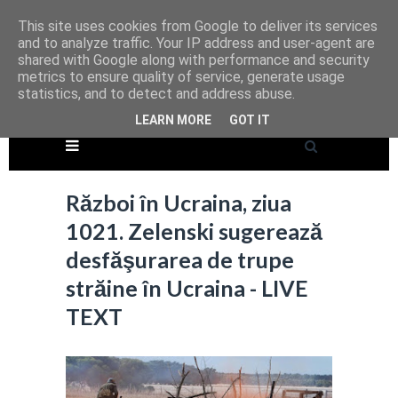
This site uses cookies from Google to deliver its services
and to analyze traffic. Your IP address and user-agent are
shared with Google along with performance and security
metrics to ensure quality of service, generate usage
statistics, and to detect and address abuse.
LEARN MORE
GOT IT
Război în Ucraina, ziua
1021. Zelenski sugerează
desfăşurarea de trupe
străine în Ucraina - LIVE
TEXT