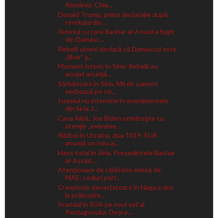
România: Chia...
Donald Trump, prima declarație după
revoluția din ...
Avionul cu care Bashar al-Assad a fugit
din Damasc...
Rebelii sirieni declară că Damascul este
„liber” ş...
Moment istoric în Siria: Rebelii au
anuțat anunţă ...
Sărbătoare în Siria. Mii de oameni
serbează pe str...
Israelul nu intervine în evenimentele
din Siria. I...
Casa Albă: Joe Biden urmăreşte cu
atenţie „evenime...
Război în Ucraina, ziua 1019. SUA
anunță un nou aj...
Haos total în Siria. Președintele Bashar
al-Assad ...
Atenţionare de călătorie emisă de
MAE: coduri port...
O explozie devastatoare în Haga a dus
la prăbușire...
Scandal în SUA pe noul șef al
Pentagonului. Deși e...