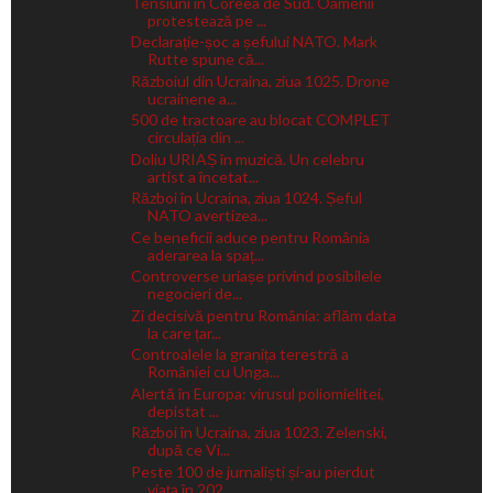
Tensiuni în Coreea de Sud. Oamenii
protestează pe ...
Declarație-șoc a șefului NATO. Mark
Rutte spune că...
Războiul din Ucraina, ziua 1025. Drone
ucrainene a...
500 de tractoare au blocat COMPLET
circulația din ...
Doliu URIAȘ în muzică. Un celebru
artist a încetat...
Război în Ucraina, ziua 1024. Șeful
NATO avertizea...
Ce beneficii aduce pentru România
aderarea la spaț...
Controverse uriașe privind posibilele
negocieri de...
Zi decisivă pentru România: aflăm data
la care țar...
Controalele la granița terestră a
României cu Unga...
Alertă în Europa: virusul poliomielitei,
depistat ...
Război în Ucraina, ziua 1023. Zelenski,
după ce Vi...
Peste 100 de jurnaliști și-au pierdut
viața în 202...