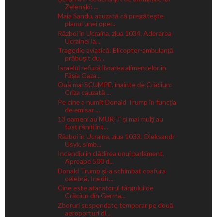
Zelenski: ...
Maia Sandu, acuzată că pregăteşte
planul unei oper...
Război în Ucraina, ziua 1034. Aderarea
Ucrainei la...
Tragedie aviatică: Elicopter-ambulanță
prăbușit du...
Israelul refuză livrarea alimentelor în
Fâșia Gaza...
Ouă mai SCUMPE, înainte de Crăciun:
Criza cauzată ...
Pe cine a numit Donald Trump în funcția
de emisar ...
13 oameni au MURIT și mai mulți au
fost răniți înt...
Război în Ucraina, ziua 1033. Oleksandr
Usyk, simb...
Incendiu în clădirea unui parlament.
Aproape 500 d...
Donald Trump și-a schimbat coafura
celebră. Inedit...
Cine este atacatorul târgului de
Crăciun din Germa...
Zboruri suspendate temporar pe două
aeroporturi di...