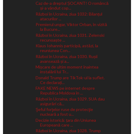
Caz de-a dreptul ȘOCANT! O româncă
și-a vândut cop...
Război în Ucraina, ziua 1032: Bilanțul
atacurilor ...
Premierul ungar, Viktor Orban, în vizită
la Bucure...
Război în Ucraina, ziua 1031. Zelenski
recunoaște ...
Klaus Iohannis participă, astăzi, la
reuniunea Con...
Război în Ucraina, ziua 1030. Rușii
avansează și a...
Mișcare de ultim moment înaintea
instalării lui Tr...
Donald Trump are TikTok-ul la suflet.
Ce declarați...
FAKE NEWS pe internet despre
Republica Moldova în ...
Război în Ucraina, ziua 1029. SUA dau
asigurări că...
Şeful forţelor ruse de protecţie
nucleară a fost u...
Decizie istorică: țara din Uniunea
Europeană care ...
Război în Ucraina, ziua 1028. Trump