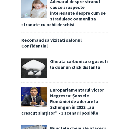
Adevarul despre stranut -
cauze si aspecte
interesante despre cum se
straduiesc oamenii sa
stranute cu ochii deschisi
Recomand sa vizitati salonul
Confidential
Gheata carbonica o gasesti
la doar un click distanta
Europarlamentarul Victor
Negrescu: Șansele
României de aderare la
Schengen în 2023 „au
crescut simțitor” - 3 scenarii posibile
Punctele cheie ale afacerii