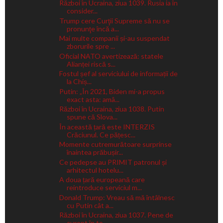
Război în Ucraina, ziua 1039. Rusia ia în
consider...
Trump cere Curţii Supreme să nu se
pronunţe încă a...
Mai multe companii și-au suspendat
zborurile spre ...
Oficial NATO avertizează: statele
Alianței riscă s...
Fostul șef al serviciului de informații de
la Chiș...
Putin: „În 2021, Biden mi-a propus
exact asta: amâ...
Război în Ucraina, ziua 1038. Putin
spune că Slova...
În această țară este INTERZIS
Crăciunul. Ce pățesc...
Momente cutremurătoare surprinse
înaintea prăbușir...
Ce pedepse au PRIMIT patronul și
arhitectul hotelu...
A doua țară europeană care
reintroduce serviciul m...
Donald Trump: Vreau să mă întâlnesc
cu Putin cât a...
Război în Ucraina, ziua 1037. Pene de
curent în to...