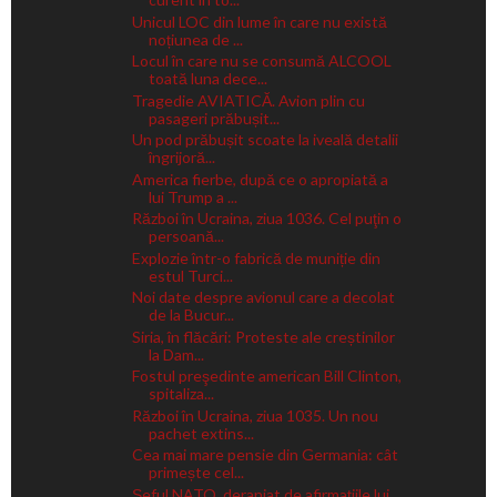
Unicul LOC din lume în care nu există
noțiunea de ...
Locul în care nu se consumă ALCOOL
toată luna dece...
Tragedie AVIATICĂ. Avion plin cu
pasageri prăbușit...
Un pod prăbușit scoate la iveală detalii
îngrijoră...
America fierbe, după ce o apropiată a
lui Trump a ...
Război în Ucraina, ziua 1036. Cel puţin o
persoană...
Explozie într-o fabrică de muniție din
estul Turci...
Noi date despre avionul care a decolat
de la Bucur...
Siria, în flăcări: Proteste ale creștinilor
la Dam...
Fostul preşedinte american Bill Clinton,
spitaliza...
Război în Ucraina, ziua 1035. Un nou
pachet extins...
Cea mai mare pensie din Germania: cât
primește cel...
Șeful NATO, deranjat de afirmațiile lui