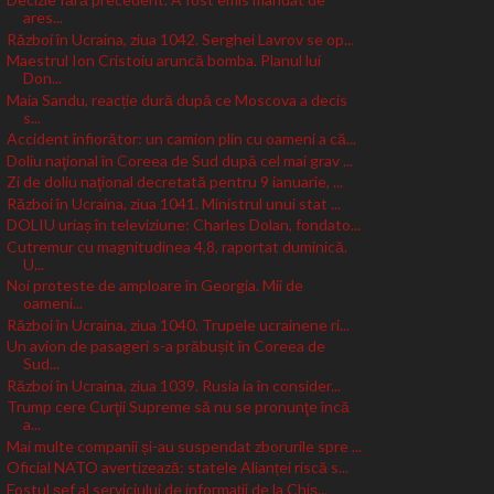
ares...
Război în Ucraina, ziua 1042. Serghei Lavrov se op...
Maestrul Ion Cristoiu aruncă bomba. Planul lui
Don...
Maia Sandu, reacție dură după ce Moscova a decis
s...
Accident înfiorător: un camion plin cu oameni a că...
Doliu naţional în Coreea de Sud după cel mai grav ...
Zi de doliu naţional decretată pentru 9 ianuarie, ...
Război în Ucraina, ziua 1041. Ministrul unui stat ...
DOLIU uriaș în televiziune: Charles Dolan, fondato...
Cutremur cu magnitudinea 4,8, raportat duminică.
U...
Noi proteste de amploare în Georgia. Mii de
oameni...
Război în Ucraina, ziua 1040. Trupele ucrainene ri...
Un avion de pasageri s-a prăbușit în Coreea de
Sud...
Război în Ucraina, ziua 1039. Rusia ia în consider...
Trump cere Curţii Supreme să nu se pronunţe încă
a...
Mai multe companii și-au suspendat zborurile spre ...
Oficial NATO avertizează: statele Alianței riscă s...
Fostul șef al serviciului de informații de la Chiș...