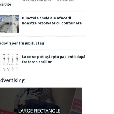
osibile
Punctele cheie ale afacerii
noastre rezolvate cu containere
adouri pentru iubitul tau
La ce se pot aștepta pacienții după
tratarea cariilor
dvertising