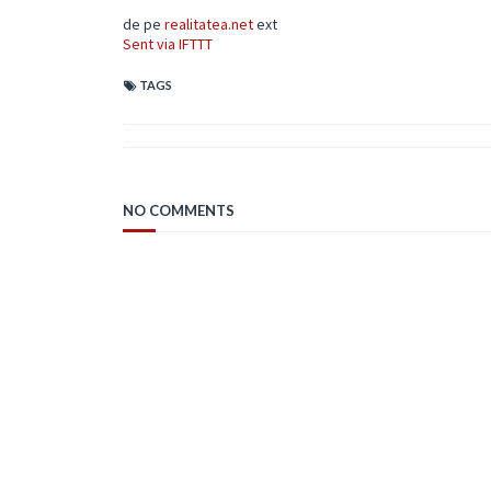
de pe
realitatea.net
ext
Sent via IFTTT
TAGS
NO COMMENTS