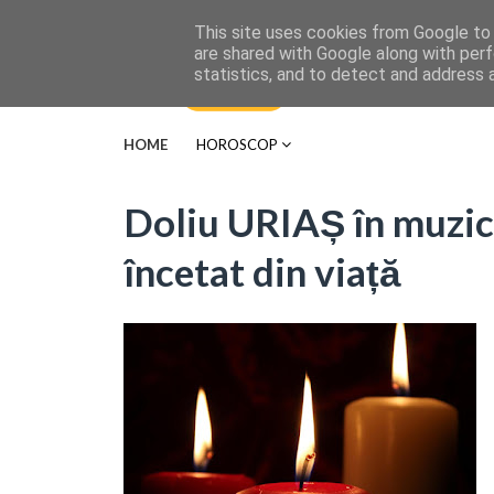
This site uses cookies from Google to d
are shared with Google along with perf
statistics, and to detect and address 
HOME
HOROSCOP
Doliu URIAȘ în muzică
încetat din viață