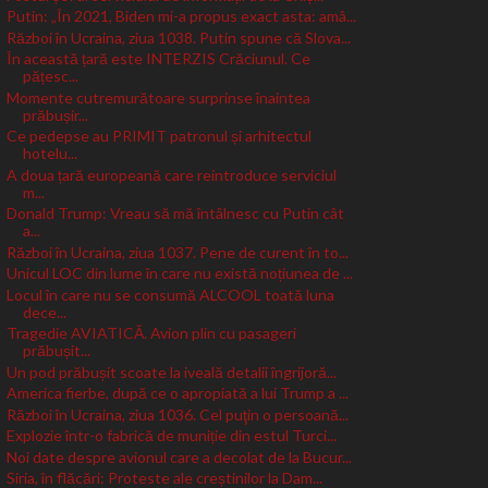
Putin: „În 2021, Biden mi-a propus exact asta: amâ...
Război în Ucraina, ziua 1038. Putin spune că Slova...
În această țară este INTERZIS Crăciunul. Ce
pățesc...
Momente cutremurătoare surprinse înaintea
prăbușir...
Ce pedepse au PRIMIT patronul și arhitectul
hotelu...
A doua țară europeană care reintroduce serviciul
m...
Donald Trump: Vreau să mă întâlnesc cu Putin cât
a...
Război în Ucraina, ziua 1037. Pene de curent în to...
Unicul LOC din lume în care nu există noțiunea de ...
Locul în care nu se consumă ALCOOL toată luna
dece...
Tragedie AVIATICĂ. Avion plin cu pasageri
prăbușit...
Un pod prăbușit scoate la iveală detalii îngrijoră...
America fierbe, după ce o apropiată a lui Trump a ...
Război în Ucraina, ziua 1036. Cel puţin o persoană...
Explozie într-o fabrică de muniție din estul Turci...
Noi date despre avionul care a decolat de la Bucur...
Siria, în flăcări: Proteste ale creștinilor la Dam...