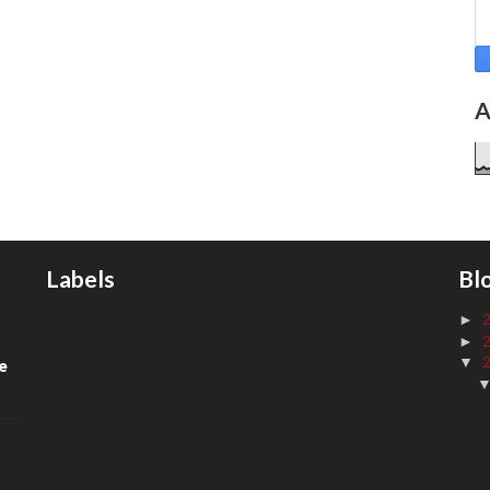
A
Labels
Bl
►
►
▼
de