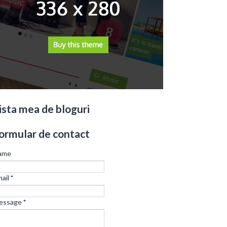
ista mea de bloguri
ormular de contact
ame
ail
*
essage
*