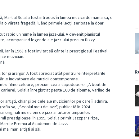
ă, Martial Solal a fost introdus în lumea muzicii de mama sa, o
a o vârstă fragedă, luând primele lecții serioase la doar
făcut rapid un nume în lumea jazz-ului. A devenit pianistul
Note, acompaniind legende ale jazz-ului precum Dizzy
i, iar în 1963 a fost invitat să cânte la prestigiosul Festival
ice muzician.
ină
R
itor și aranjor. A fost apreciat atât pentru reinterpretările
dările inovatoare ale muzicii contemporane.
pentru filme celebre, precum cea a capodoperei „A bout de
 carierei, Solal a înregistrat peste 100 de albume, variind de
tor artiști, chiar și pe cele ale muzicienilor pe care îi admira.
rafia sa, „Secolul meu de jazz", publicată în 2024.
 originali muzicieni de jazz ai tuturor timpurilor.
i prestigioase. În 1999, Solal a primit Jazzpar Prize,
cu Marele Premiu al Academiei de Jazz.
 mai mari artiști ai săi.