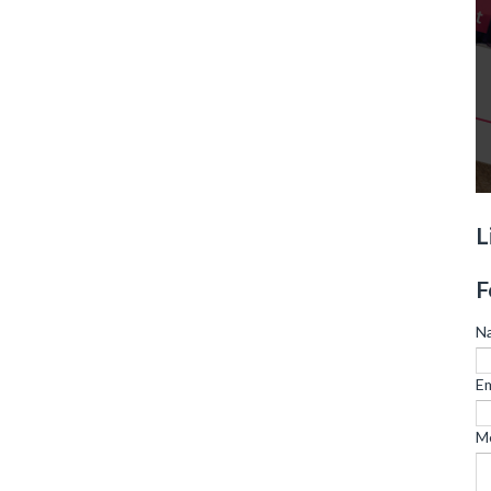
L
F
N
Em
M