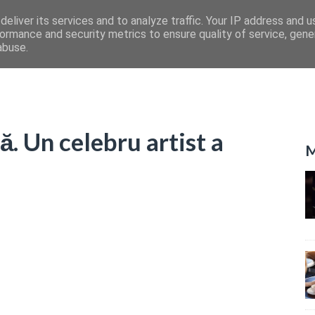
eliver its services and to analyze traffic. Your IP address and 
ormance and security metrics to ensure quality of service, gen
abuse.
. Un celebru artist a
M