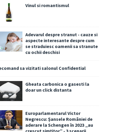
Vinul si romantismul
Adevarul despre stranut - cauze si
aspecte interesante despre cum
se straduiesc oamenii sa stranute
cu ochii deschisi
ecomand sa vizitati salonul Confidential
Gheata carbonica o gasesti la
doar un click distanta
Europarlamentarul Victor
Negrescu: Șansele României de
aderare la Schengen în 2023 „au
crescut simțitor” - 3 scenarii