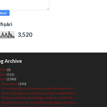
fișări
3,520
og Archive
2026
(3)
2025
(522)
2024
(1386)
December
(140)
▼
A fost identificată femeia arsă de vie la metroul ...
Noul an începe cu vești bune pentru românii din It...
Polonia a preluat preşedinţia rotativă a Uniunii E...
Rusia a început să reducă fluxul de gaze către Eur...
Decizie fără precedent. A fost emis mandat de