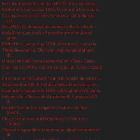
Fostul preşedinte american Bill Clinton, spitaliza...
Război în Ucraina, ziua 1035. Un nou pachet extins...
Cea mai mare pensie din Germania: cât primește
cel...
Șeful NATO, deranjat de afirmațiile lui Zelenski: ...
Maia Sandu, acuzată că pregăteşte planul unei
oper...
Război în Ucraina, ziua 1034. Aderarea Ucrainei la...
Tragedie aviatică: Elicopter-ambulanță prăbușit
du...
Israelul refuză livrarea alimentelor în Fâșia Gaza...
Ouă mai SCUMPE, înainte de Crăciun: Criza cauzată
...
Pe cine a numit Donald Trump în funcția de emisar ...
13 oameni au MURIT și mai mulți au fost răniți înt...
Război în Ucraina, ziua 1033. Oleksandr Usyk, simb...
Incendiu în clădirea unui parlament. Aproape 500
d...
Donald Trump și-a schimbat coafura celebră.
Inedit...
Cine este atacatorul târgului de Crăciun din
Germa...
Zboruri suspendate temporar pe două aeroporturi
di...