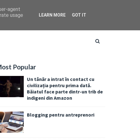
user-agent
erate usage
LEARN MORE
GOT IT
ost Popular
Un tânăr a intrat în contact cu
civilizația pentru prima dată.
Băiatul face parte dintr-un trib de
indigeni din Amazon
Blogging pentru antreprenori