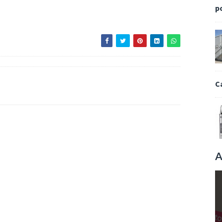
p
C
A