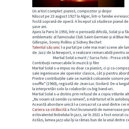
Un artist complet: pianist, compozitor și dirijor
Născut pe 23 august 1927 la Alger, într-o familie evreiasc
fostă soprană de operă. A început să studieze pianul de l
șase ani.
Ajuns la Paris în 1950, într-o perioadă dificilă, Solal și-a 
emblematic al faimosului Club Saint-Germain și al Blue 
Gillespie, Sonny Rollins și Sidney Bechet.
Talentul său unic
l-a purtat pe cele mai mari scene ale lumi
de Jazz de la Newport, o realizare remarcabilă pentru or
Martial Solal a murit / Sursa foto - Presa stră
Contribuții remarcabile în muzică și film
Martial Solal s-a impus nu doar ca pianist, ci și ca compoz
sale ingenioase ale operelor clasice, cât și pentru abor
Printre contribuțiile sale se numără coloanele sonore 
souffle" (1960), regizată de Jean-Luc Godard. De-a lungul
la interpretări solo la colaborări cu big band-uri.
Martial Solal s-a distins prin refuzul de a copia stilurile al
„Nu voiam să semăn cu nimeni", a mărturisit el în autobiog
Această abordare unică l-a consacrat ca unul dintre cei mai
Cariera sa strălucită
a fost încununată de numeroase premi
echivalentul Nobelului în jazz, iar în 2021 a fost onorat 
Astăzi, lumea jazz-ului își ia rămas bun de la unul dintre cei