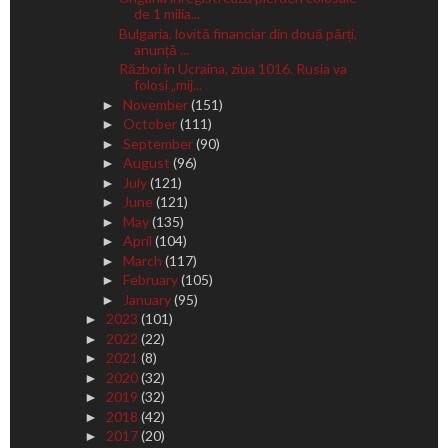
de 1 milia...
Bulgaria, lovită financiar din două părți,
anunță ...
Război în Ucraina, ziua 1016. Rusia va
folosi „mij...
November
(151)
►
October
(111)
►
September
(90)
►
August
(96)
►
July
(121)
►
June
(121)
►
May
(135)
►
April
(104)
►
March
(117)
►
February
(105)
►
January
(95)
►
2023
(101)
►
2022
(22)
►
2021
(8)
►
2020
(32)
►
2019
(32)
►
2018
(42)
►
2017
(20)
►