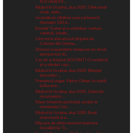
fost răniți înt...
Război în Ucraina, ziua 1033. Oleksandr
Usyk, simb...
Incendiu în clădirea unui parlament.
Aproape 500 d...
Donald Trump și-a schimbat coafura
celebră. Inedit...
Cine este atacatorul târgului de
Crăciun din Germa...
Zboruri suspendate temporar pe două
aeroporturi di...
Caz de-a dreptul ȘOCANT! O româncă
și-a vândut cop...
Război în Ucraina, ziua 1032: Bilanțul
atacurilor ...
Premierul ungar, Viktor Orban, în vizită
la Bucure...
Război în Ucraina, ziua 1031. Zelenski
recunoaște ...
Klaus Iohannis participă, astăzi, la
reuniunea Con...
Război în Ucraina, ziua 1030. Rușii
avansează și a...
Mișcare de ultim moment înaintea
instalării lui Tr...