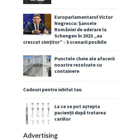
Europarlamentarul Victor
Negrescu: Șansele
României de aderare la
Schengen în 2023 „au
crescut simțitor” - 3 scenarii posibile
Punctele cheie ale afacerii
noastre rezolvate cu
containere
Cadouri pentru iubitul tau
La ce se pot aștepta
pacienții după tratarea
cariilor
Advertising