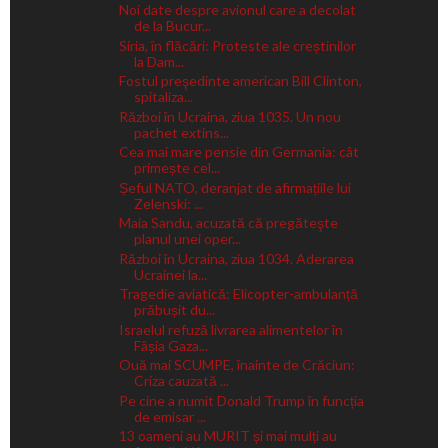
Noi date despre avionul care a decolat
de la Bucur...
Siria, în flăcări: Proteste ale creștinilor
la Dam...
Fostul preşedinte american Bill Clinton,
spitaliza...
Război în Ucraina, ziua 1035. Un nou
pachet extins...
Cea mai mare pensie din Germania: cât
primește cel...
Șeful NATO, deranjat de afirmațiile lui
Zelenski: ...
Maia Sandu, acuzată că pregăteşte
planul unei oper...
Război în Ucraina, ziua 1034. Aderarea
Ucrainei la...
Tragedie aviatică: Elicopter-ambulanță
prăbușit du...
Israelul refuză livrarea alimentelor în
Fâșia Gaza...
Ouă mai SCUMPE, înainte de Crăciun:
Criza cauzată ...
Pe cine a numit Donald Trump în funcția
de emisar ...
13 oameni au MURIT și mai mulți au