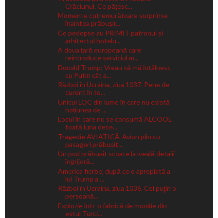
Crăciunul. Ce pățesc...
Momente cutremurătoare surprinse
înaintea prăbușir...
Ce pedepse au PRIMIT patronul și
arhitectul hotelu...
A doua țară europeană care
reintroduce serviciul m...
Donald Trump: Vreau să mă întâlnesc
cu Putin cât a...
Război în Ucraina, ziua 1037. Pene de
curent în to...
Unicul LOC din lume în care nu există
noțiunea de ...
Locul în care nu se consumă ALCOOL
toată luna dece...
Tragedie AVIATICĂ. Avion plin cu
pasageri prăbușit...
Un pod prăbușit scoate la iveală detalii
îngrijoră...
America fierbe, după ce o apropiată a
lui Trump a ...
Război în Ucraina, ziua 1036. Cel puţin o
persoană...
Explozie într-o fabrică de muniție din
estul Turci...