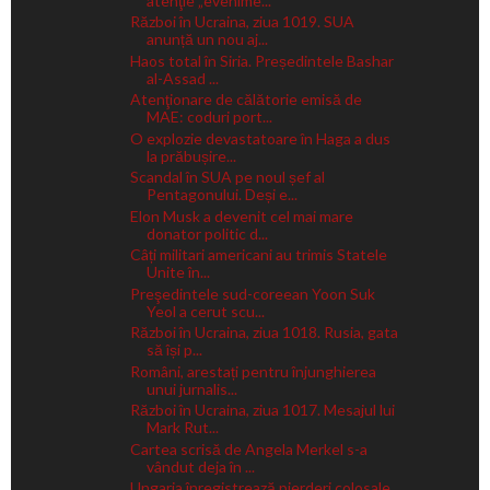
atenţie „evenime...
Război în Ucraina, ziua 1019. SUA
anunță un nou aj...
Haos total în Siria. Președintele Bashar
al-Assad ...
Atenţionare de călătorie emisă de
MAE: coduri port...
O explozie devastatoare în Haga a dus
la prăbușire...
Scandal în SUA pe noul șef al
Pentagonului. Deși e...
Elon Musk a devenit cel mai mare
donator politic d...
Câți militari americani au trimis Statele
Unite în...
Preşedintele sud-coreean Yoon Suk
Yeol a cerut scu...
Război în Ucraina, ziua 1018. Rusia, gata
să își p...
Români, arestați pentru înjunghierea
unui jurnalis...
Război în Ucraina, ziua 1017. Mesajul lui
Mark Rut...
Cartea scrisă de Angela Merkel s-a
vândut deja în ...
Ungaria înregistrează pierderi colosale