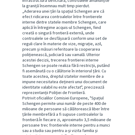
infrastructura deficitară, controalele amănunțite
la graniță însemnau mult timp pierdut.
„Aderarea unei țări la spațiul Schengen are că
efect ridicarea controalelor între frontierele
interne dintre statele membre Schengen, care
aplică în întregime acquis-ul Schengen, fiind
creată o singură frontieră externă, unde
controalele se desfășoară conform unui set de
reguli clare în materie de vize, migrație, azil,
precum și măsuri referitoare la cooperarea
polițienească, judiciară sau vamală. Ulterior
acestei decizii, trecerea frontierei interne
Schengen se poate realiza fără restricții, putând
fi asemănată cu o călătorie în interiorul țării. Cu
toate acestea, dreptul statelor membre de a
impune necesitatea deținerii unui document de
identitate valabil nu este afectat", precizează
reprezentanții Poliției de Frontieră.
Potrivit oficialilor Comisiei Europene, "Spațiul
Schengen permite unui număr de peste 400 de
milioane de persoane să călătorească liber între
țările membrefără a fi supuse controalelor la
frontieră.În fiecare zi, aproximativ 3,5 milioane de
persoane trec frontierele interne pentru a munci
sau a studia sau pentru a-și vizita familia și