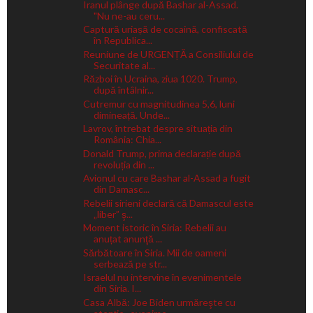
Iranul plânge după Bashar al-Assad.
"Nu ne-au ceru...
Captură uriașă de cocaină, confiscată
în Republica...
Reuniune de URGENȚĂ a Consiliului de
Securitate al...
Război în Ucraina, ziua 1020. Trump,
după întâlnir...
Cutremur cu magnitudinea 5,6, luni
dimineață. Unde...
Lavrov, întrebat despre situația din
România: Chia...
Donald Trump, prima declarație după
revoluția din ...
Avionul cu care Bashar al-Assad a fugit
din Damasc...
Rebelii sirieni declară că Damascul este
„liber” ş...
Moment istoric în Siria: Rebelii au
anuțat anunţă ...
Sărbătoare în Siria. Mii de oameni
serbează pe str...
Israelul nu intervine în evenimentele
din Siria. I...
Casa Albă: Joe Biden urmăreşte cu