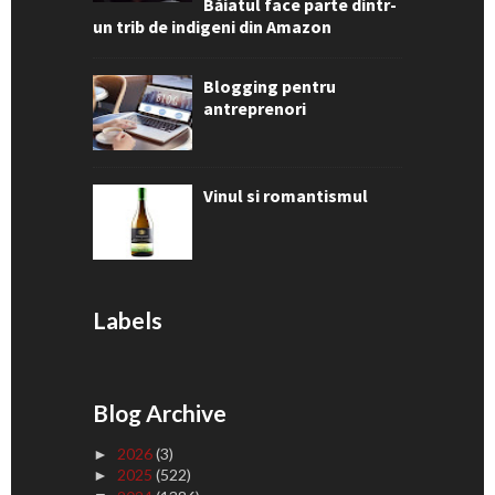
Băiatul face parte dintr-
un trib de indigeni din Amazon
Blogging pentru
antreprenori
Vinul si romantismul
Labels
Blog Archive
2026
(3)
►
2025
(522)
►