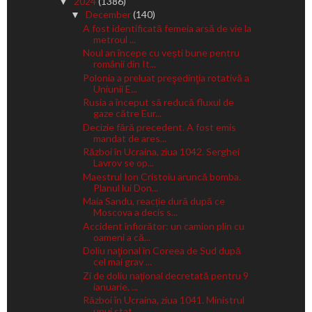
2024
(1386)
▼
December
(140)
▼
A fost identificată femeia arsă de vie la
metroul ...
Noul an începe cu vești bune pentru
românii din It...
Polonia a preluat preşedinţia rotativă a
Uniunii E...
Rusia a început să reducă fluxul de
gaze către Eur...
Decizie fără precedent. A fost emis
mandat de ares...
Război în Ucraina, ziua 1042. Serghei
Lavrov se op...
Maestrul Ion Cristoiu aruncă bomba.
Planul lui Don...
Maia Sandu, reacție dură după ce
Moscova a decis s...
Accident înfiorător: un camion plin cu
oameni a că...
Doliu naţional în Coreea de Sud după
cel mai grav ...
Zi de doliu naţional decretată pentru 9
ianuarie, ...
Război în Ucraina, ziua 1041. Ministrul
unui stat ...