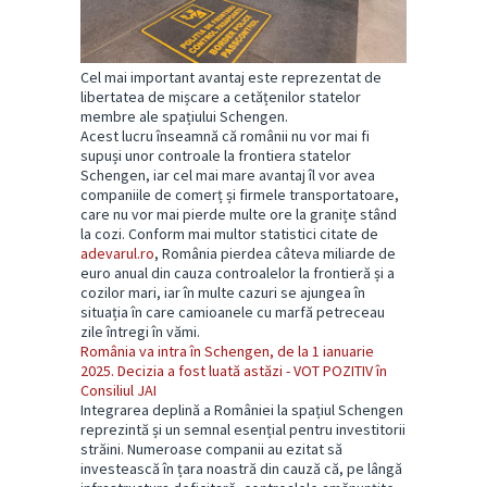
Cel mai important avantaj este reprezentat de
libertatea de mișcare a cetățenilor statelor
membre ale spațiului Schengen.
Acest lucru înseamnă că românii nu vor mai fi
supuși unor controale la frontiera statelor
Schengen, iar cel mai mare avantaj îl vor avea
companiile de comerț și firmele transportatoare,
care nu vor mai pierde multe ore la granițe stând
la cozi. Conform mai multor statistici citate de
adevarul.ro
, România pierdea câteva miliarde de
euro anual din cauza controalelor la frontieră și a
cozilor mari, iar în multe cazuri se ajungea în
situația în care camioanele cu marfă petreceau
zile întregi în vămi.
România va intra în Schengen, de la 1 ianuarie
2025. Decizia a fost luată astăzi - VOT POZITIV în
Consiliul JAI
Integrarea deplină a României la spațiul Schengen
reprezintă și un semnal esențial pentru investitorii
străini. Numeroase companii au ezitat să
investească în țara noastră din cauză că, pe lângă