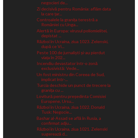
negocieri de...
Zi decisivă pentru România: aflăm data
la care țar...
Controalele la granița terestră a
României cu Unga...
Alertă în Europa: virusul poliomielitei,
depistat ...
Război în Ucraina, ziua 1023. Zelenski,
după ce Vi...
Peste 100 de jurnaliști și-au pierdut
viața în 202...
Incendiu devastator într-o zonă
exclusivistă: Vede...
Un fost ministru din Coreea de Sud,
implicat într-...
Turcia deschide un punct de trecere la
granița cu ...
Lovitură pentru președinta Comisiei
Europene, Ursu...
Război în Ucraina, ziua 1022. Donald
Tusk: Negocie...
Bashar al-Assad se află în Rusia, a
confirmat adju...
Război în Ucraina, ziua 1021. Zelenski
sugerează d...