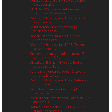
Donald Trump are TikTok-ul la suflet.
Ce declarați...
FAKE NEWS pe internet despre
Republica Moldova în ...
Război în Ucraina, ziua 1029. SUA dau
asigurări că...
Şeful forţelor ruse de protecţie
nucleară a fost u...
Decizie istorică: țara din Uniunea
Europeană care ...
Război în Ucraina, ziua 1028. Trump
vrea să discut...
Cutremur cu magnitudinea peste 7
grade, marți! A f...
Dictatorul Bashar Al Assad, fostul
președinte al S...
Țara din Uniunea Europeană care va
renunţa la taxe...
Război în Ucraina, ziua 1027. Zelenski
propune liv...
Un ciclon puternic a lovit din plin un
cartier: ce...
Preşedintele interimar al Coreei de Sud
încearcă s...
Donald Trump a dat LOVITURA. Ce
sumă uriașă vrea s...