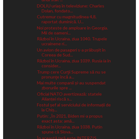
DOLIU uriaș în televiziune: Charles
Dolan, fondato...
Cutremur cu magnitudinea 4,8,
raportat duminică. U...
Noi proteste de amploare în Georgia.
Mii de oameni...
Război în Ucraina, ziua 1040. Trupele
ucrainene ri...
Un avion de pasageri s-a prăbușit în
Coreea de Sud...
Război în Ucraina, ziua 1039. Rusia ia în
consider...
Trump cere Curţii Supreme să nu se
pronunţe încă a...
Mai multe companii și-au suspendat
zborurile spre ...
Oficial NATO avertizează: statele
Alianței riscă s...
Fostul șef al serviciului de informații de
la Chiș...
Putin: „În 2021, Biden mi-a propus
exact asta: amâ...
Război în Ucraina, ziua 1038. Putin
spune că Slova...
În această țară este INTERZIS