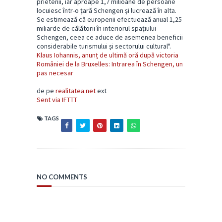
prietenii, iar aproape 1,7 milioane de persoane
locuiesc într-o țară Schengen și lucrează în alta.
Se estimează că europenii efectuează anual 1,25
miliarde de călătorii în interiorul spațiului
Schengen, ceea ce aduce de asemenea beneficii
considerabile turismului și sectorului cultural".
Klaus Iohannis, anunț de ultimă oră după victoria
României de la Bruxelles: Intrarea în Schengen, un
pas necesar
de pe
realitatea.net
ext
Sent via IFTTT
TAGS
NO COMMENTS