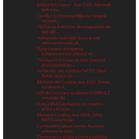
Război în Ucraina - Ziua 1026. Mai mulți
șefi euro...
Conflict în Orientul Mijlociu. Israelul,
noi lovit...
TikTok va fi eliminat din magazinele de
aplicații ...
Ambasada Federației Ruse acuză
ministerul român al...
Rusia începe retragerea
echipamentelor miltiare di...
Tensiuni în Coreea de Sud. Oamenii
protestează pe ...
Declarație-șoc a șefului NATO. Mark
Rutte spune că...
Războiul din Ucraina, ziua 1025. Drone
ucrainene a...
500 de tractoare au blocat COMPLET
circulația din ...
Doliu URIAȘ în muzică. Un celebru
artist a încetat...
Război în Ucraina, ziua 1024. Șeful
NATO avertizea...
Ce beneficii aduce pentru România
aderarea la spaț...
Controverse uriașe privind posibilele