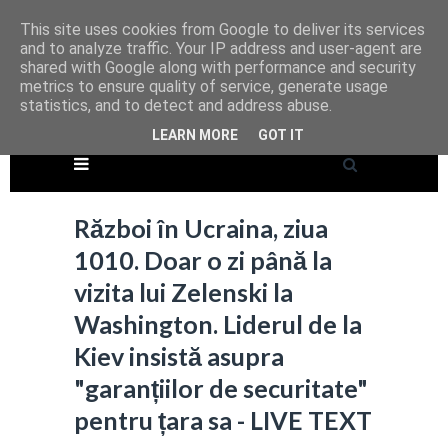
This site uses cookies from Google to deliver its services
and to analyze traffic. Your IP address and user-agent are
shared with Google along with performance and security
metrics to ensure quality of service, generate usage
statistics, and to detect and address abuse.
LEARN MORE
GOT IT
Război în Ucraina, ziua
1010. Doar o zi până la
vizita lui Zelenski la
Washington. Liderul de la
Kiev insistă asupra
"garanțiilor de securitate"
pentru țara sa - LIVE TEXT