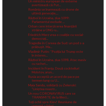
Un ministru european de externe
avertizează că Put...
România se înarmează cu drone de
ultimă generație,...
Război în Ucraina, ziua 1099:
Parlamentul exclude ...
Orban cere interzicerea finanțării
străine a ONG-u...
Friedrich Merz vrea o coaliție cu social-
democrați...
Tragedie în Coreea de Sud: un pod s-a
prăbușit. Ma...
Vladimir Putin: ”Poziția lui Trump este
în interes...
Război în Ucraina, ziua 1098. Atac masiv
cu rachet...
Incident în Franța. Două cockteiluri
Molotov, arun...
Rusia acceptă un acord de pace pe
termen lung cu U...
Maia Sandu, solidară cu Zelenski:
”Liniștea noastr...
Un nou CORONAVIRUS care se
TRANSMITE de la lilieci...
Toți ochii spre Kiev! Reuniune de
urgență a lideri...