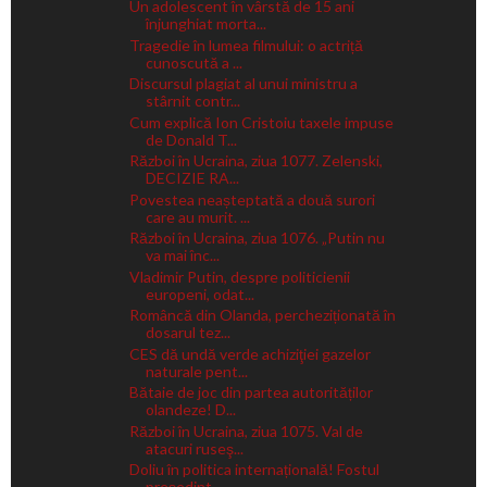
Un adolescent în vârstă de 15 ani
înjunghiat morta...
Tragedie în lumea filmului: o actriță
cunoscută a ...
Discursul plagiat al unui ministru a
stârnit contr...
Cum explică Ion Cristoiu taxele impuse
de Donald T...
Război în Ucraina, ziua 1077. Zelenski,
DECIZIE RA...
Povestea neașteptată a două surori
care au murit. ...
Război în Ucraina, ziua 1076. „Putin nu
va mai înc...
Vladimir Putin, despre politicienii
europeni, odat...
Româncă din Olanda, percheziționată în
dosarul tez...
CES dă undă verde achiziţiei gazelor
naturale pent...
Bătaie de joc din partea autorităților
olandeze! D...
Război în Ucraina, ziua 1075. Val de
atacuri ruseş...
Doliu în politica internațională! Fostul
președint...