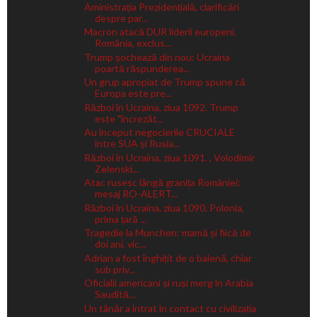
Aministrația Prezidențială, clarificări
despre par...
Macron atacă DUR liderii europeni.
România, exclus...
Trump șochează din nou: Ucraina
poartă răspunderea...
Un grup apropiat de Trump spune că
Europa este pre...
Război în Ucraina, ziua 1092. Trump
este "încrezăt...
Au început negocierile CRUCIALE
între SUA și Rusia...
Război în Ucraina, ziua 1091. , Volodimir
Zelenski...
Atac rusesc lângă granița României:
mesaj RO-ALERT...
Război în Ucraina, ziua 1090. Polonia,
prima țară ...
Tragedie la Munchen: mamă și fiică de
doi ani, vic...
Adrian a fost înghițit de o balenă, chiar
sub priv...
Oficialii americani și ruși merg în Arabia
Saudită...
Un tânăr a intrat în contact cu civilizația