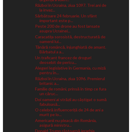
Război în Ucraina, ziua 1097. Trei ani de
la invaz...
Sărbătoare 24 februarie. Un sfânt
important este p...
Peste 200 de drone au fost lansate
asupra Ucrainei...
Caracatița sorosistă, destructurată de
oamenii lui...
Tânără româncă, înjunghiată de amant.
Bărbatul a a...
Un traficant francez de droguri
deosebit de pericu...
Alegeri legislative în Germania, cu miză
pentru în...
Război în Ucraina, ziua 1096. Premierul
britanic a...
Familie de români, prinsă în timp ce fura
un căruc...
Doi oameni ai străzii au câștigat o sumă
fabuloasă...
O celebră influenceriță de 24 de ani a
murit pe lo...
Americanii nu pleacă din România,
asigură ministru...
Donald Trump răstoarnă ierarhia