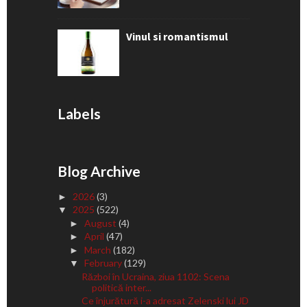
Vinul si romantismul
Labels
Blog Archive
2026
(3)
►
2025
(522)
▼
August
(4)
►
April
(47)
►
March
(182)
►
February
(129)
▼
Război în Ucraina, ziua 1102: Scena
politică inter...
Ce înjurătură i-a adresat Zelenski lui JD