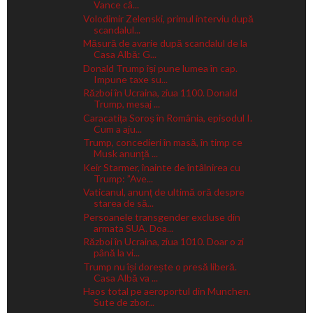
Vance câ...
Volodimir Zelenski, primul interviu după
scandalul...
Măsură de avarie după scandalul de la
Casa Albă: G...
Donald Trump își pune lumea în cap.
Impune taxe su...
Război în Ucraina, ziua 1100. Donald
Trump, mesaj ...
Caracatița Soroș în România, episodul I.
Cum a aju...
Trump, concedieri în masă, în timp ce
Musk anunţă ...
Keir Starmer, înainte de întâlnirea cu
Trump: ”Ave...
Vaticanul, anunț de ultimă oră despre
starea de să...
Persoanele transgender excluse din
armata SUA. Doa...
Război în Ucraina, ziua 1010. Doar o zi
până la vi...
Trump nu își dorește o presă liberă.
Casa Albă va ...
Haos total pe aeroportul din Munchen.
Sute de zbor...