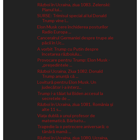
Război în Ucraina, ziua 1083. Zelenski:
Planul lui...
SURSE: Trimisul special al lui Donald
Trump vine î...
Elon Musk cere închiderea posturilor
Radio Europa ...
Canceralrul Germaniei despre trupe ale
păcii în Uc...
A vorbit Trump cu Putin despre
încetarea războiulu...
Provocare pentru Trump: Elon Musk -
„președintele ...
Război Ucraina, Ziua 1082. Donald
Trump anunță că ...
Lovitură pentru Elon Musk. Un
judecător i-a interz...
Trump i-a tăiat lui Biden accesul la
secretele de ...
Război în Ucraina, ziua 1081. România și
alte 11 s...
Viața dublă a unui profesor de
matematică. Bărbatu...
Tragedie la o petrecere aniversară: o
tânără mamă ...
Război în Ucraina, ziua 1080. Ucraina,