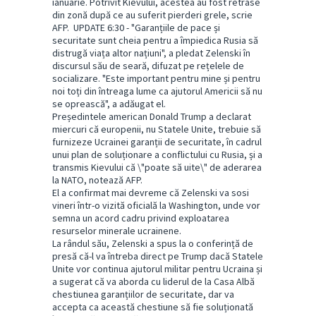
ianuarie. Potrivit Kievului, acestea au fost retrase
din zonă după ce au suferit pierderi grele, scrie
AFP. UPDATE 6:30 - "Garanțiile de pace și
securitate sunt cheia pentru a împiedica Rusia să
distrugă viața altor națiuni", a pledat Zelenski în
discursul său de seară, difuzat pe rețelele de
socializare. "Este important pentru mine și pentru
noi toți din întreaga lume ca ajutorul Americii să nu
se oprească", a adăugat el.
Președintele american Donald Trump a declarat
miercuri că europenii, nu Statele Unite, trebuie să
furnizeze Ucrainei garanții de securitate, în cadrul
unui plan de soluționare a conflictului cu Rusia, și a
transmis Kievului că \"poate să uite\" de aderarea
la NATO, notează AFP.
El a confirmat mai devreme că Zelenski va sosi
vineri într-o vizită oficială la Washington, unde vor
semna un acord cadru privind exploatarea
resurselor minerale ucrainene.
La rândul său, Zelenski a spus la o conferință de
presă că-l va întreba direct pe Trump dacă Statele
Unite vor continua ajutorul militar pentru Ucraina și
a sugerat că va aborda cu liderul de la Casa Albă
chestiunea garanțiilor de securitate, dar va
accepta ca această chestiune să fie soluționată