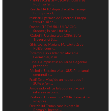
Planul ascuns al Moscovei. Cum vrea
Putin să își r...
Reacția NATO după discuțiile Trump-
Putin privind p...
Ministrul german de Externe: Europa
trebuie să se ...
Dosarul TEZAURULUI DACIC.
Suspecţi în cazul furtul...
Război în Ucraina, ziua 1086. Șeful
Trezoreriei SU...
Ghicitoarea Mariana M., căutată de
Poliție: cum i-...
Îndemnul unui lider din afacerile
Germaniei, în ur...
Cine s-a implicat în anularea alegerilor
prezidenț...
Război în Ucraina, ziua 1085. Phenianul
continuă s...
Frații Tate, vizați de un nou proces în
SUA: o fem...
Ambasadorul rus la București acuză
interese ascuns...
Război în Ucraina, ziua 1084. Zelenski și
vicepreș...
Decizie lui Trump care lovește în
România. Începe ...