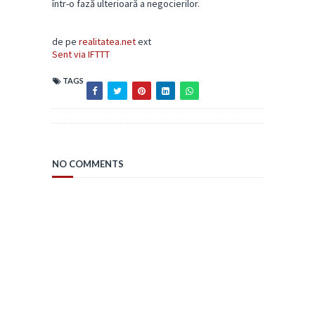
într-o fază ulterioară a negocierilor.
de pe
realitatea.net
ext
Sent via IFTTT
TAGS
NO COMMENTS