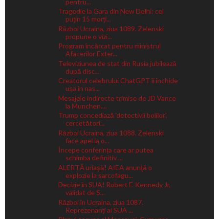
pentru...
Tragedie la Gara din New Delhi: cel
puțin 15 morți...
Război Ucraina, ziua 1089. Zelenski
propune o vizi...
Program încărcat pentru ministrul
Afacerilor Exter...
Televiziunea de stat din Rusia jubilează
după disc...
Creatorul celebrului ChatGPT îi închide
ușa în nas...
Mesajele indirecte trimise de JD Vance
la Munchen....
Trump concediază 'detectivii bolilor',
cercetători...
Război Ucraina, ziua 1088. Zelenski
face apel la o...
Începe conferința care ar putea
schimba definitiv ...
ALERTĂ uriașă! AIEA anunţă o
explozie la sarcofagu...
Decizie în SUA! Robert F. Kennedy Jr,
validat de S...
Război în Ucraina, ziua 1087.
Reprezenanți ai SUA ...