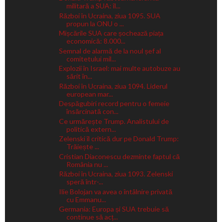
militară a SUA: îl...
Război în Ucraina, ziua 1095. SUA
propun la ONU o ...
Mișcările SUA care șochează piața
economică: 8.000...
Semnal de alarmă de la noul șef al
comitetului mil...
Explozii în Israel: mai multe autobuze au
sărit în...
Război în Ucraina, ziua 1094. Liderul
european mar...
Despăgubiri record pentru o femeie
însărcinată con...
Ce urmărește Trump. Analistului de
politică extern...
Zelenski îl critică dur pe Donald Trump:
Trăiește ...
Cristian Diaconescu dezminte faptul că
România nu ...
Război în Ucraina, ziua 1093. Zelenski
speră într-...
Ilie Bolojan va avea o întâlnire privată
cu Emmanu...
Germania: Europa și SUA trebuie să
continue să acț...