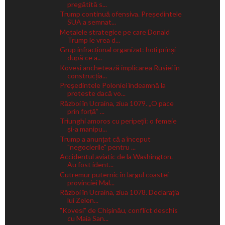
pregătită s...
Trump continuă ofensiva. Președintele
SUA a semnat...
Metalele strategice pe care Donald
Trump le vrea d...
Grup infracțional organizat: hoți prinși
după ce a...
Kovesi anchetează implicarea Rusiei în
construcția...
Președintele Poloniei îndeamnă la
proteste dacă vo...
Război în Ucraina, ziua 1079. „O pace
prin forță” ...
Triunghi amoros cu peripeții: o femeie
și-a manipu...
Trump a anunțat că a început
"negocierile" pentru ...
Accidentul aviatic de la Washington.
Au fost ident...
Cutremur puternic în largul coastei
provinciei Mal...
Război în Ucraina, ziua 1078. Declarația
lui Zelen...
"Kovesi" de Chișinău, conflict deschis
cu Maia San...