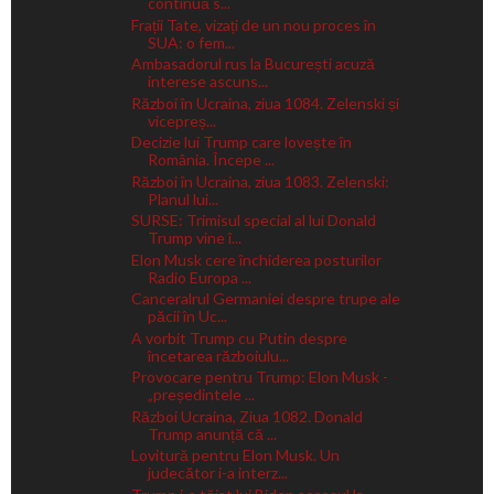
continuă s...
Frații Tate, vizați de un nou proces în
SUA: o fem...
Ambasadorul rus la București acuză
interese ascuns...
Război în Ucraina, ziua 1084. Zelenski și
vicepreș...
Decizie lui Trump care lovește în
România. Începe ...
Război în Ucraina, ziua 1083. Zelenski:
Planul lui...
SURSE: Trimisul special al lui Donald
Trump vine î...
Elon Musk cere închiderea posturilor
Radio Europa ...
Canceralrul Germaniei despre trupe ale
păcii în Uc...
A vorbit Trump cu Putin despre
încetarea războiulu...
Provocare pentru Trump: Elon Musk -
„președintele ...
Război Ucraina, Ziua 1082. Donald
Trump anunță că ...
Lovitură pentru Elon Musk. Un
judecător i-a interz...