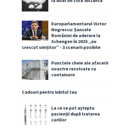
la doar un click distanta
Europarlamentarul Victor
Negrescu: Șansele
României de aderare la
Schengen în 2023 „au
crescut simțitor” - 3 scenarii posibile
Punctele cheie ale afacerii
noastre rezolvate cu
containere
Cadouri pentru iubitul tau
La ce se pot aștepta
pacienții după tratarea
cariilor