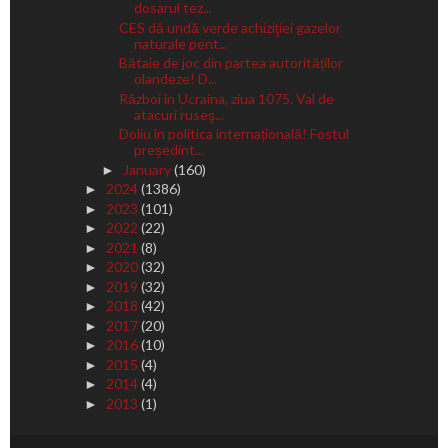
dosarul tez...
CES dă undă verde achiziţiei gazelor
naturale pent...
Bătaie de joc din partea autorităților
olandeze! D...
Război în Ucraina, ziua 1075. Val de
atacuri ruseş...
Doliu în politica internațională! Fostul
președint...
January
(160)
►
2024
(1386)
►
2023
(101)
►
2022
(22)
►
2021
(8)
►
2020
(32)
►
2019
(32)
►
2018
(42)
►
2017
(20)
►
2016
(10)
►
2015
(4)
►
2014
(4)
►
2013
(1)
►