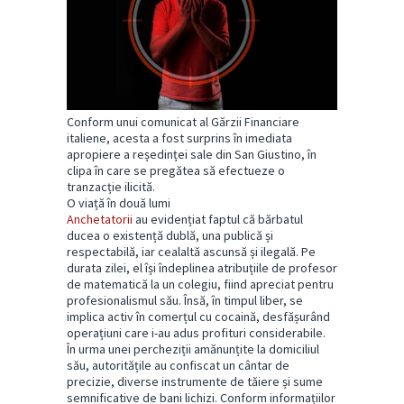
Conform unui comunicat al Gărzii Financiare
italiene, acesta a fost surprins în imediata
apropiere a reședinței sale din San Giustino, în
clipa în care se pregătea să efectueze o
tranzacție ilicită.
O viață în două lumi
Anchetatorii
au evidențiat faptul că bărbatul
ducea o existență dublă, una publică și
respectabilă, iar cealaltă ascunsă și ilegală. Pe
durata zilei, el își îndeplinea atribuțiile de profesor
de matematică la un colegiu, fiind apreciat pentru
profesionalismul său. Însă, în timpul liber, se
implica activ în comerțul cu cocaină, desfășurând
operațiuni care i-au adus profituri considerabile.
În urma unei percheziții amănunțite la domiciliul
său, autoritățile au confiscat un cântar de
precizie, diverse instrumente de tăiere și sume
semnificative de bani lichizi. Conform informațiilor