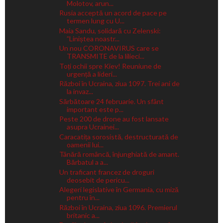
Molotov, arun...
Rusia acceptă un acord de pace pe
termen lung cu U...
Maia Sandu, solidară cu Zelenski:
”Liniștea noastr...
Un nou CORONAVIRUS care se
TRANSMITE de la lilieci...
Toți ochii spre Kiev! Reuniune de
urgență a lideri...
Război în Ucraina, ziua 1097. Trei ani de
la invaz...
Sărbătoare 24 februarie. Un sfânt
important este p...
Peste 200 de drone au fost lansate
asupra Ucrainei...
Caracatița sorosistă, destructurată de
oamenii lui...
Tânără româncă, înjunghiată de amant.
Bărbatul a a...
Un traficant francez de droguri
deosebit de pericu...
Alegeri legislative în Germania, cu miză
pentru în...
Război în Ucraina, ziua 1096. Premierul
britanic a...