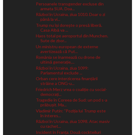
Persoanele transgender excluse din
armata SUA. Doa...
Război în Ucraina, ziua 1010. Doar o zi
până la vi...
Trump nu își dorește o presă liberă.
Casa Albă va ...
Haos total pe aeroportul din Munchen.
Sute de zbor...
Un ministru european de externe
avertizează că Put...
România se înarmează cu drone de
ultimă generație,...
Război în Ucraina, ziua 1099:
Parlamentul exclude ...
Orban cere interzicerea finanțării
străine a ONG-u...
Friedrich Merz vrea o coaliție cu social-
democrați...
Tragedie în Coreea de Sud: un pod s-a
prăbușit. Ma...
Vladimir Putin: ”Poziția lui Trump este
în interes...
Război în Ucraina, ziua 1098. Atac masiv
cu rachet...
Incident în Franța. Două cockteiluri