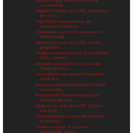
Trump i-a tăiat lui Biden accesul la
secretele de ...
Război în Ucraina, ziua 1081. România și
alte 11 s...
Viața dublă a unui profesor de
matematică. Bărbatu...
Tragedie la o petrecere aniversară: o
tânără mamă ...
Război în Ucraina, ziua 1080. Ucraina,
pregătită s...
Trump continuă ofensiva. Președintele
SUA a semnat...
Metalele strategice pe care Donald
Trump le vrea d...
Grup infracțional organizat: hoți prinși
după ce a...
Kovesi anchetează implicarea Rusiei în
construcția...
Președintele Poloniei îndeamnă la
proteste dacă vo...
Război în Ucraina, ziua 1079. „O pace
prin forță” ...
Triunghi amoros cu peripeții: o femeie
și-a manipu...
Trump a anunțat că a început
"negocierile" pentru ...