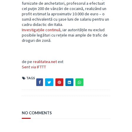
furnizate de anchetatori, profesorul a efectuat
cel puțin 200 de vânzări de cocaină, realizând un
profit estimat la aproximativ 10.000 de euro – o
sumă echivalentă cu șase luni de salariu pentru un
cadru didactic din Italia.
Investigațiile continuă
, iar autoritățile nu exclud
posibile legături cu rețele mai ample de trafic de
droguri din zonă.
de pe
realitatea.net
ext
Sent via IFTTT
TAGS
NO COMMENTS