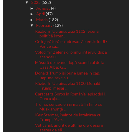
2025
(522)
▼
August
(4)
►
April
(47)
►
March
(182)
►
February
(129)
▼
Război în Ucraina, ziua 1102: Scena
politică inter...
Ce înjurătură i-a adresat Zelenski lui JD
Vance câ...
Volodimir Zelenski, primul interviu după
scandalul...
Măsură de avarie după scandalul de la
Casa Albă: G...
Donald Trump își pune lumea în cap.
Impune taxe su...
Război în Ucraina, ziua 1100. Donald
Trump, mesaj ...
Caracatița Soroș în România, episodul I.
Cum a aju...
Trump, concedieri în masă, în timp ce
Musk anunţă ...
Keir Starmer, înainte de întâlnirea cu
Trump: ”Ave...
Vaticanul, anunț de ultimă oră despre
starea de să...