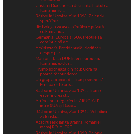
Cristian Diaconescu dezminte faptul că
România nu ...
Război în Ucraina, ziua 1093. Zelenski
speră într-...
Ilie Bolojan va avea o întâlnire privată
cu Emmanu...
Germania: Europa și SUA trebuie să
continue să acț...
Aministrația Prezidențială, clarificări
despre par...
Macron atacă DUR liderii europeni.
România, exclus...
Trump șochează din nou: Ucraina
poartă răspunderea...
Un grup apropiat de Trump spune că
Europa este pre...
Război în Ucraina, ziua 1092. Trump
este "încrezăt...
Au început negocierile CRUCIALE
între SUA și Rusia...
Război în Ucraina, ziua 1091. , Volodimir
Zelenski...
Atac rusesc lângă granița României:
mesaj RO-ALERT...
Război în Ucraina, ziua 1090. Polonia,