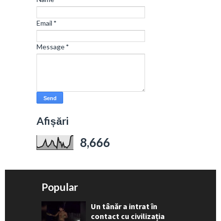
Email
*
Message
*
Afișări
8,666
Popular
Un tânăr a intrat în
contact cu civilizația