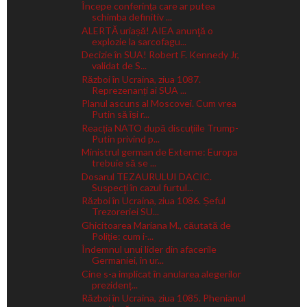
Începe conferința care ar putea
schimba definitiv ...
ALERTĂ uriașă! AIEA anunţă o
explozie la sarcofagu...
Decizie în SUA! Robert F. Kennedy Jr,
validat de S...
Război în Ucraina, ziua 1087.
Reprezenanți ai SUA ...
Planul ascuns al Moscovei. Cum vrea
Putin să își r...
Reacția NATO după discuțiile Trump-
Putin privind p...
Ministrul german de Externe: Europa
trebuie să se ...
Dosarul TEZAURULUI DACIC.
Suspecţi în cazul furtul...
Război în Ucraina, ziua 1086. Șeful
Trezoreriei SU...
Ghicitoarea Mariana M., căutată de
Poliție: cum i-...
Îndemnul unui lider din afacerile
Germaniei, în ur...
Cine s-a implicat în anularea alegerilor
prezidenț...
Război în Ucraina, ziua 1085. Phenianul