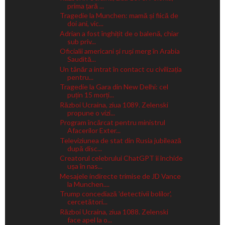
prima țară ...
Tragedie la Munchen: mamă și fiică de
doi ani, vic...
Adrian a fost înghițit de o balenă, chiar
sub priv...
Oficialii americani și ruși merg în Arabia
Saudită...
Un tânăr a intrat în contact cu civilizația
pentru...
Tragedie la Gara din New Delhi: cel
puțin 15 morți...
Război Ucraina, ziua 1089. Zelenski
propune o vizi...
Program încărcat pentru ministrul
Afacerilor Exter...
Televiziunea de stat din Rusia jubilează
după disc...
Creatorul celebrului ChatGPT îi închide
ușa în nas...
Mesajele indirecte trimise de JD Vance
la Munchen....
Trump concediază 'detectivii bolilor',
cercetători...
Război Ucraina, ziua 1088. Zelenski
face apel la o...