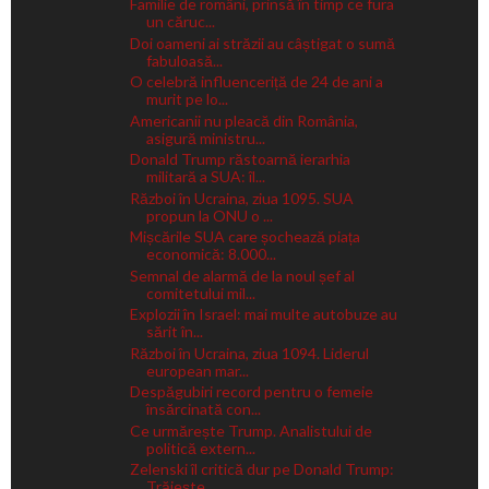
Familie de români, prinsă în timp ce fura
un căruc...
Doi oameni ai străzii au câștigat o sumă
fabuloasă...
O celebră influenceriță de 24 de ani a
murit pe lo...
Americanii nu pleacă din România,
asigură ministru...
Donald Trump răstoarnă ierarhia
militară a SUA: îl...
Război în Ucraina, ziua 1095. SUA
propun la ONU o ...
Mișcările SUA care șochează piața
economică: 8.000...
Semnal de alarmă de la noul șef al
comitetului mil...
Explozii în Israel: mai multe autobuze au
sărit în...
Război în Ucraina, ziua 1094. Liderul
european mar...
Despăgubiri record pentru o femeie
însărcinată con...
Ce urmărește Trump. Analistului de
politică extern...
Zelenski îl critică dur pe Donald Trump:
Trăiește ...