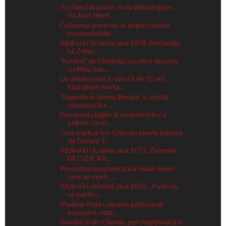
Accidentul aviatic de la Washington.
Au fost ident...
Cutremur puternic în largul coastei
provinciei Mal...
Război în Ucraina, ziua 1078. Declarația
lui Zelen...
"Kovesi" de Chișinău, conflict deschis
cu Maia San...
Un adolescent în vârstă de 15 ani
înjunghiat morta...
Tragedie în lumea filmului: o actriță
cunoscută a ...
Discursul plagiat al unui ministru a
stârnit contr...
Cum explică Ion Cristoiu taxele impuse
de Donald T...
Război în Ucraina, ziua 1077. Zelenski,
DECIZIE RA...
Povestea neașteptată a două surori
care au murit. ...
Război în Ucraina, ziua 1076. „Putin nu
va mai înc...
Vladimir Putin, despre politicienii
europeni, odat...
Româncă din Olanda, percheziționată în