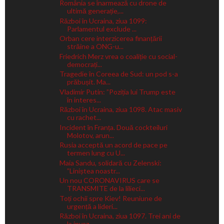
România se înarmează cu drone de
ultimă generație,...
Război în Ucraina, ziua 1099:
Parlamentul exclude ...
Orban cere interzicerea finanțării
străine a ONG-u...
Friedrich Merz vrea o coaliție cu social-
democrați...
Tragedie în Coreea de Sud: un pod s-a
prăbușit. Ma...
Vladimir Putin: ”Poziția lui Trump este
în interes...
Război în Ucraina, ziua 1098. Atac masiv
cu rachet...
Incident în Franța. Două cockteiluri
Molotov, arun...
Rusia acceptă un acord de pace pe
termen lung cu U...
Maia Sandu, solidară cu Zelenski:
”Liniștea noastr...
Un nou CORONAVIRUS care se
TRANSMITE de la lilieci...
Toți ochii spre Kiev! Reuniune de
urgență a lideri...
Război în Ucraina, ziua 1097. Trei ani de
la invaz...