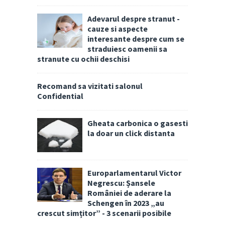
Adevarul despre stranut -
cauze si aspecte
interesante despre cum se
straduiesc oamenii sa
stranute cu ochii deschisi
Recomand sa vizitati salonul
Confidential
Gheata carbonica o gasesti
la doar un click distanta
Europarlamentarul Victor
Negrescu: Șansele
României de aderare la
Schengen în 2023 „au
crescut simțitor” - 3 scenarii posibile