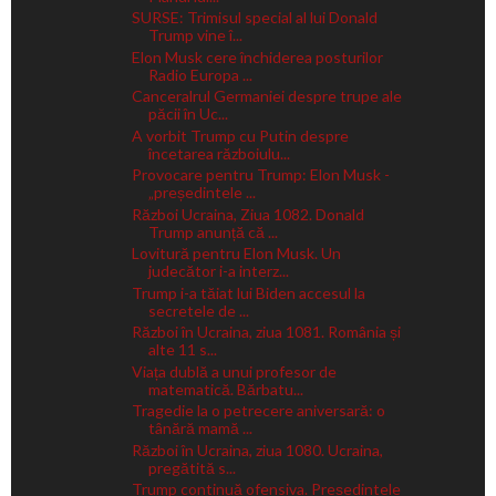
SURSE: Trimisul special al lui Donald
Trump vine î...
Elon Musk cere închiderea posturilor
Radio Europa ...
Canceralrul Germaniei despre trupe ale
păcii în Uc...
A vorbit Trump cu Putin despre
încetarea războiulu...
Provocare pentru Trump: Elon Musk -
„președintele ...
Război Ucraina, Ziua 1082. Donald
Trump anunță că ...
Lovitură pentru Elon Musk. Un
judecător i-a interz...
Trump i-a tăiat lui Biden accesul la
secretele de ...
Război în Ucraina, ziua 1081. România și
alte 11 s...
Viața dublă a unui profesor de
matematică. Bărbatu...
Tragedie la o petrecere aniversară: o
tânără mamă ...
Război în Ucraina, ziua 1080. Ucraina,
pregătită s...
Trump continuă ofensiva. Președintele