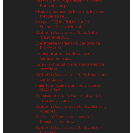
Reacția NATO după discuțiile Trump-
Putin privind p...
Ministrul german de Externe: Europa
trebuie să se ...
Dosarul TEZAURULUI DACIC.
Suspecţi în cazul furtul...
Război în Ucraina, ziua 1086. Șeful
Trezoreriei SU...
Ghicitoarea Mariana M., căutată de
Poliție: cum i-...
Îndemnul unui lider din afacerile
Germaniei, în ur...
Cine s-a implicat în anularea alegerilor
prezidenț...
Război în Ucraina, ziua 1085. Phenianul
continuă s...
Frații Tate, vizați de un nou proces în
SUA: o fem...
Ambasadorul rus la București acuză
interese ascuns...
Război în Ucraina, ziua 1084. Zelenski și
vicepreș...
Decizie lui Trump care lovește în
România. Începe ...
Război în Ucraina, ziua 1083. Zelenski:
Planul lui...