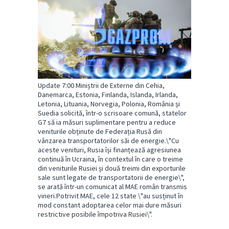
Update 7:00 Miniștrii de Externe din Cehia,
Danemarca, Estonia, Finlanda, Islanda, Irlanda,
Letonia, Lituania, Norvegia, Polonia, România și
Suedia solicită, într-o scrisoare comună, statelor
G7 să ia măsuri suplimentare pentru a reduce
veniturile obținute de Federația Rusă din
vânzarea transportatorilor săi de energie.\"Cu
aceste venituri, Rusia își finanțează agresiunea
continuă în Ucraina, în contextul în care o treime
din veniturile Rusiei și două treimi din exporturile
sale sunt legate de transportatorii de energie\",
se arată într-un comunicat al MAE român transmis
vineri.Potrivit MAE, cele 12 state \"au susținut în
mod constant adoptarea celor mai dure măsuri
restrictive posibile împotriva Rusiei\".