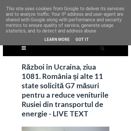
This site uses cookies from Google to deliver its services
and to analyze traffic. Your IP address and user-agent are
shared with Google along with performance and security
metrics to ensure quality of service, generate usage
statistics, and to detect and address abuse.
LEARN MORE
GOT IT
Război în Ucraina, ziua
1081. România și alte 11
state solicită G7 măsuri
pentru a reduce veniturile
Rusiei din transportul de
energie - LIVE TEXT