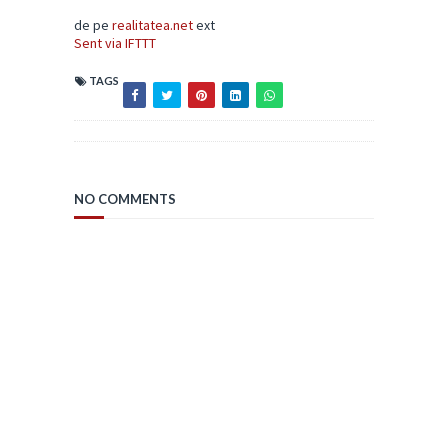
de pe
realitatea.net
ext
Sent via IFTTT
TAGS
NO COMMENTS