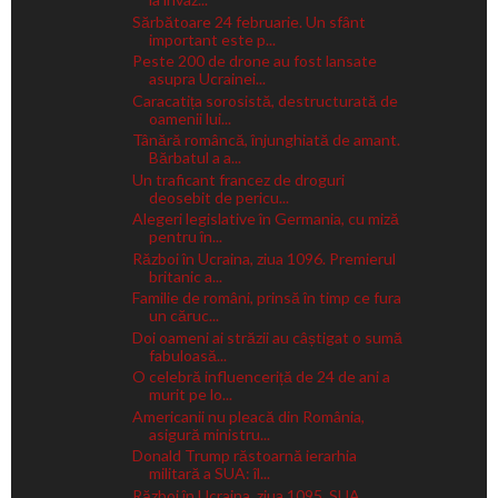
Sărbătoare 24 februarie. Un sfânt
important este p...
Peste 200 de drone au fost lansate
asupra Ucrainei...
Caracatița sorosistă, destructurată de
oamenii lui...
Tânără româncă, înjunghiată de amant.
Bărbatul a a...
Un traficant francez de droguri
deosebit de pericu...
Alegeri legislative în Germania, cu miză
pentru în...
Război în Ucraina, ziua 1096. Premierul
britanic a...
Familie de români, prinsă în timp ce fura
un căruc...
Doi oameni ai străzii au câștigat o sumă
fabuloasă...
O celebră influenceriță de 24 de ani a
murit pe lo...
Americanii nu pleacă din România,
asigură ministru...
Donald Trump răstoarnă ierarhia
militară a SUA: îl...
Război în Ucraina, ziua 1095. SUA