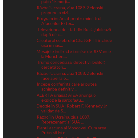
puțin 15 morți...
Război Ucraina, ziua 1089. Zelenski
propune o vizi...
Program încărcat pentru ministrul
Afacerilor Exter...
Televiziunea de stat din Rusia jubilează
după disc...
Creatorul celebrului ChatGPT îi închide
ușa în nas...
Mesajele indirecte trimise de JD Vance
la Munchen....
Trump concediază 'detectivii bolilor',
cercetători...
Război Ucraina, ziua 1088. Zelenski
face apel la o...
Începe conferința care ar putea
schimba definitiv ...
ALERTĂ uriașă! AIEA anunţă o
explozie la sarcofagu...
Decizie în SUA! Robert F. Kennedy Jr,
validat de S...
Război în Ucraina, ziua 1087.
Reprezenanți ai SUA ...
Planul ascuns al Moscovei. Cum vrea
Putin să își r...