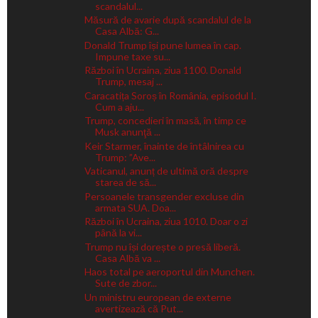
scandalul...
Măsură de avarie după scandalul de la
Casa Albă: G...
Donald Trump își pune lumea în cap.
Impune taxe su...
Război în Ucraina, ziua 1100. Donald
Trump, mesaj ...
Caracatița Soroș în România, episodul I.
Cum a aju...
Trump, concedieri în masă, în timp ce
Musk anunţă ...
Keir Starmer, înainte de întâlnirea cu
Trump: ”Ave...
Vaticanul, anunț de ultimă oră despre
starea de să...
Persoanele transgender excluse din
armata SUA. Doa...
Război în Ucraina, ziua 1010. Doar o zi
până la vi...
Trump nu își dorește o presă liberă.
Casa Albă va ...
Haos total pe aeroportul din Munchen.
Sute de zbor...
Un ministru european de externe
avertizează că Put...