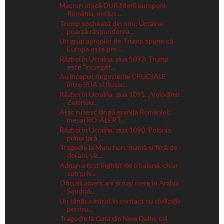
Macron atacă DUR liderii europeni.
România, exclus...
Trump șochează din nou: Ucraina
poartă răspunderea...
Un grup apropiat de Trump spune că
Europa este pre...
Război în Ucraina, ziua 1092. Trump
este "încrezăt...
Au început negocierile CRUCIALE
între SUA și Rusia...
Război în Ucraina, ziua 1091. , Volodimir
Zelenski...
Atac rusesc lângă granița României:
mesaj RO-ALERT...
Război în Ucraina, ziua 1090. Polonia,
prima țară ...
Tragedie la Munchen: mamă și fiică de
doi ani, vic...
Adrian a fost înghițit de o balenă, chiar
sub priv...
Oficialii americani și ruși merg în Arabia
Saudită...
Un tânăr a intrat în contact cu civilizația
pentru...
Tragedie la Gara din New Delhi: cel