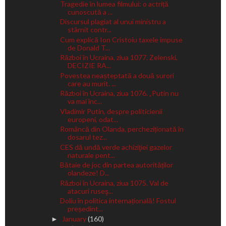
Tragedie în lumea filmului: o actriță
cunoscută a ...
Discursul plagiat al unui ministru a
stârnit contr...
Cum explică Ion Cristoiu taxele impuse
de Donald T...
Război în Ucraina, ziua 1077. Zelenski,
DECIZIE RA...
Povestea neașteptată a două surori
care au murit. ...
Război în Ucraina, ziua 1076. „Putin nu
va mai înc...
Vladimir Putin, despre politicienii
europeni, odat...
Româncă din Olanda, percheziționată în
dosarul tez...
CES dă undă verde achiziţiei gazelor
naturale pent...
Bătaie de joc din partea autorităților
olandeze! D...
Război în Ucraina, ziua 1075. Val de
atacuri ruseş...
Doliu în politica internațională! Fostul
președint...
January
(160)
►