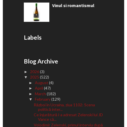
Vinul si romantismul
Labels
Blog Archive
2026
(3)
►
2025
(522)
▼
August
(4)
►
April
(47)
►
March
(182)
►
February
(129)
▼
Război în Ucraina, ziua 1102: Scena
politică inter...
Ce înjurătură i-a adresat Zelenski lui JD
Vance câ...
Volodimir Zelenski, primul interviu după