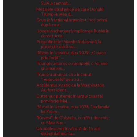
SUA a semnat...
Metalele strategice pe care Donald
Trump le vrea d...
Grup infracțional organizat: hoți prinși
după ce a...
Kovesi anchetează implicarea Rusiei în
construcția...
Președintele Poloniei îndeamnă la
proteste dacă vo...
Război în Ucraina, ziua 1079. „O pace
prin forță” ...
Triunghi amoros cu peripeții: o femeie
și-a manipu...
Trump a anunțat că a început
"negocierile" pentru ...
Accidentul aviatic de la Washington.
Au fost ident...
Cutremur puternic în largul coastei
provinciei Mal...
Război în Ucraina, ziua 1078. Declarația
lui Zelen...
"Kovesi" de Chișinău, conflict deschis
cu Maia San...
Un adolescent în vârstă de 15 ani
înjunghiat morta...