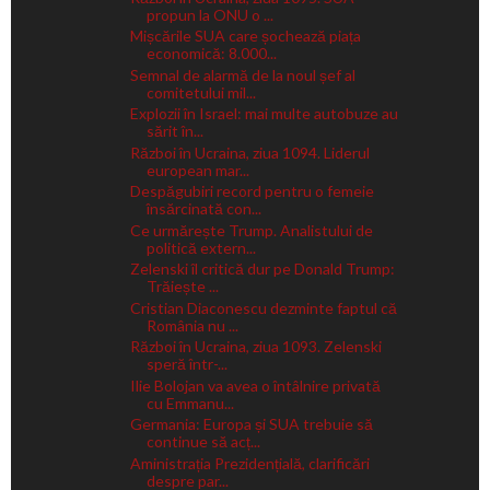
propun la ONU o ...
Mișcările SUA care șochează piața
economică: 8.000...
Semnal de alarmă de la noul șef al
comitetului mil...
Explozii în Israel: mai multe autobuze au
sărit în...
Război în Ucraina, ziua 1094. Liderul
european mar...
Despăgubiri record pentru o femeie
însărcinată con...
Ce urmărește Trump. Analistului de
politică extern...
Zelenski îl critică dur pe Donald Trump:
Trăiește ...
Cristian Diaconescu dezminte faptul că
România nu ...
Război în Ucraina, ziua 1093. Zelenski
speră într-...
Ilie Bolojan va avea o întâlnire privată
cu Emmanu...
Germania: Europa și SUA trebuie să
continue să acț...
Aministrația Prezidențială, clarificări
despre par...