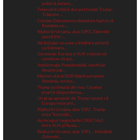
politică extern...
Zelenski îl critică dur pe Donald Trump:
Trăiește ...
Cristian Diaconescu dezminte faptul că
România nu ...
Război în Ucraina, ziua 1093. Zelenski
speră într-...
Ilie Bolojan va avea o întâlnire privată
cu Emmanu...
Germania: Europa și SUA trebuie să
continue să acț...
Aministrația Prezidențială, clarificări
despre par...
Macron atacă DUR liderii europeni.
România, exclus...
Trump șochează din nou: Ucraina
poartă răspunderea...
Un grup apropiat de Trump spune că
Europa este pre...
Război în Ucraina, ziua 1092. Trump
este "încrezăt...
Au început negocierile CRUCIALE
între SUA și Rusia...
Război în Ucraina, ziua 1091. , Volodimir
Zelenski...