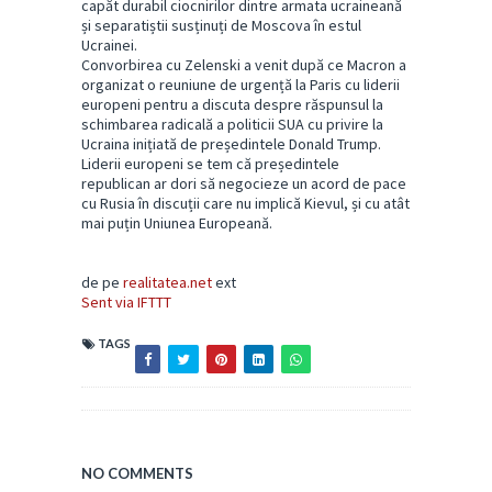
capăt durabil ciocnirilor dintre armata ucraineană
și separatiștii susținuți de Moscova în estul
Ucrainei.
Convorbirea cu Zelenski a venit după ce Macron a
organizat o reuniune de urgență la Paris cu liderii
europeni pentru a discuta despre răspunsul la
schimbarea radicală a politicii SUA cu privire la
Ucraina inițiată de președintele Donald Trump.
Liderii europeni se tem că președintele
republican ar dori să negocieze un acord de pace
cu Rusia în discuții care nu implică Kievul, și cu atât
mai puțin Uniunea Europeană.
de pe
realitatea.net
ext
Sent via IFTTT
TAGS
NO COMMENTS