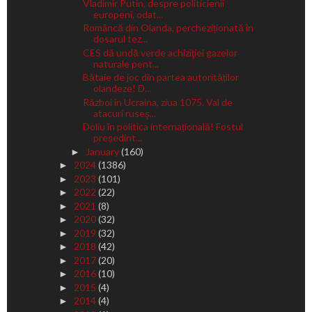
Vladimir Putin, despre politicienii
europeni, odat...
Româncă din Olanda, percheziționată în
dosarul tez...
CES dă undă verde achiziţiei gazelor
naturale pent...
Bătaie de joc din partea autorităților
olandeze! D...
Război în Ucraina, ziua 1075. Val de
atacuri ruseş...
Doliu în politica internațională! Fostul
președint...
January
(160)
►
2024
(1386)
►
2023
(101)
►
2022
(22)
►
2021
(8)
►
2020
(32)
►
2019
(32)
►
2018
(42)
►
2017
(20)
►
2016
(10)
►
2015
(4)
►
2014
(4)
►