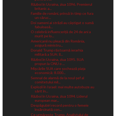
Război în Ucraina, ziua 1096. Premierul
britanic a...
Familie de români, prinsă în timp ce fura
un căruc...
Doi oameni ai străzii au câștigat o sumă
fabuloasă...
O celebră influenceriță de 24 de ani a
murit pe lo...
Americanii nu pleacă din România,
asigură ministru...
Donald Trump răstoarnă ierarhia
militară a SUA: îl...
Război în Ucraina, ziua 1095. SUA
propun la ONU o ...
Mișcările SUA care șochează piața
economică: 8.000...
Semnal de alarmă de la noul șef al
comitetului mil...
Explozii în Israel: mai multe autobuze au
sărit în...
Război în Ucraina, ziua 1094. Liderul
european mar...
Despăgubiri record pentru o femeie
însărcinată con...
Ce urmărește Trump. Analistului de