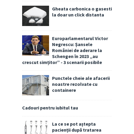
Gheata carbonica o gasesti
la doar un click distanta
Europarlamentarul Victor
Negrescu: Șansele
României de aderare la
Schengen în 2023 „au
crescut simțitor” - 3 scenarii posibile
Punctele cheie ale afacerii
noastre rezolvate cu
containere
Cadouri pentru iubitul tau
La ce se pot aștepta
pacienții după tratarea