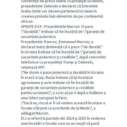
conferinţe de presă online cu jurnaliştii ucraineni,
preşedintele Zelenski a declarat că Emiratele
Arabe Unite vor deveni partenerul Ucrainei în
crearea primului hub alimentar de pe continentul
african.
UPDATE 6:19 - Președintele Macron: O pace
\"durabilă\" trebuie să fie însoțită de \"garanții de
securitate puternice
Președintele francez, Emmanuel Macron, a
declarat marți dimineață că o pace \"de durată\"
în Ucraina trebuie să fie însoțită de \"garanții de
securitate puternice și credibile\", după convorbiri
telefonice cu președinții Trump și Zelenski,
relatează AFP.
\"Ne dorim o pace puternică și durabilă în Ucraina.
În acest scop, Rusia trebuie să își înceteze
agresiunea și asta trebuie să fie însoțită de
garanții de securitate puternice și credibile
pentru ucraineni\", a scris el pe X după o întâlnire a
unor lideri europeni la Paris.
\"Dacă nu, riscul ar fi să vedem această încetare a
focului sfârșind ca acordurile de la Minsk\", a
adăugat Macron.
El s-a referit la pactele din 2014 și 2015 în vederea
unei încetări a focului care nu au reușit să pună