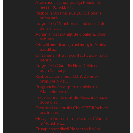
Atac rusesc lângă granița României:
mesaj RO-ALERT...
Război în Ucraina, ziua 1090. Polonia,
prima țară ...
Tragedie la Munchen: mamă și fiică de
doi ani, vic...
Adrian a fost înghițit de o balenă, chiar
sub priv...
Oficialii americani și ruși merg în Arabia
Saudită...
Un tânăr a intrat în contact cu civilizația
pentru...
Tragedie la Gara din New Delhi: cel
puțin 15 morți...
Război Ucraina, ziua 1089. Zelenski
propune o vizi...
Program încărcat pentru ministrul
Afacerilor Exter...
Televiziunea de stat din Rusia jubilează
după disc...
Creatorul celebrului ChatGPT îi închide
ușa în nas...
Mesajele indirecte trimise de JD Vance
la Munchen....
Trump concediază 'detectivii bolilor',