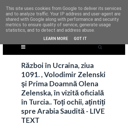
This site uses cookies from Google to deliver its services
and to analyze traffic. Your IP address and user-agent are
shared with Google along with performance and security
metrics to ensure quality of service, generate usage
statistics, and to detect and address abuse.
LEARN MORE
GOT IT
Război în Ucraina, ziua
1091. , Volodimir Zelenski
şi Prima Doamnă Olena
Zelenska, în vizită oficială
în Turcia.. Toți ochii, ațintiți
spre Arabia Saudită - LIVE
TEXT