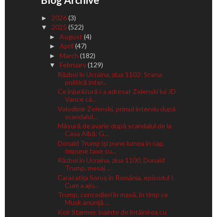
2026
(3)
►
2025
(522)
▼
August
(4)
►
April
(47)
►
March
(182)
►
February
(129)
▼
Război în Ucraina, ziua 1102: Scena
politică inter...
Ce înjurătură i-a adresat Zelenski lui JD
Vance câ...
Volodimir Zelenski, primul interviu după
scandalul...
Măsură de avarie după scandalul de la
Casa Albă: G...
Donald Trump își pune lumea în cap.
Impune taxe su...
Război în Ucraina, ziua 1100. Donald
Trump, mesaj ...
Caracatița Soroș în România, episodul I.
Cum a aju...
Trump, concedieri în masă, în timp ce
Musk anunţă ...
Keir Starmer, înainte de întâlnirea cu