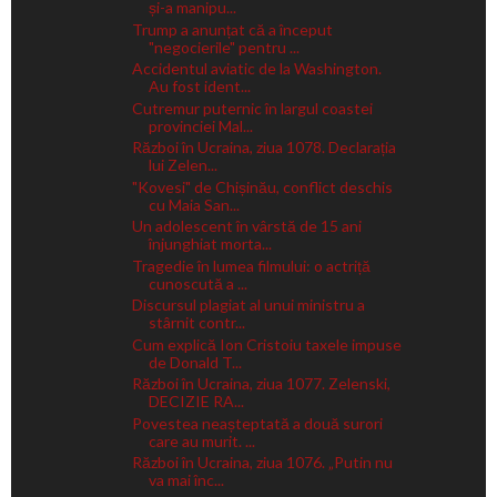
și-a manipu...
Trump a anunțat că a început
"negocierile" pentru ...
Accidentul aviatic de la Washington.
Au fost ident...
Cutremur puternic în largul coastei
provinciei Mal...
Război în Ucraina, ziua 1078. Declarația
lui Zelen...
"Kovesi" de Chișinău, conflict deschis
cu Maia San...
Un adolescent în vârstă de 15 ani
înjunghiat morta...
Tragedie în lumea filmului: o actriță
cunoscută a ...
Discursul plagiat al unui ministru a
stârnit contr...
Cum explică Ion Cristoiu taxele impuse
de Donald T...
Război în Ucraina, ziua 1077. Zelenski,
DECIZIE RA...
Povestea neașteptată a două surori
care au murit. ...
Război în Ucraina, ziua 1076. „Putin nu
va mai înc...