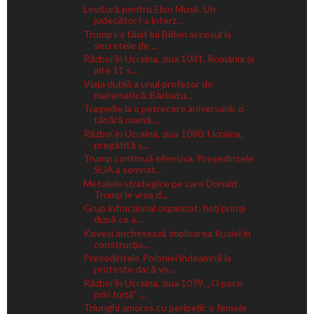
Lovitură pentru Elon Musk. Un
judecător i-a interz...
Trump i-a tăiat lui Biden accesul la
secretele de ...
Război în Ucraina, ziua 1081. România și
alte 11 s...
Viața dublă a unui profesor de
matematică. Bărbatu...
Tragedie la o petrecere aniversară: o
tânără mamă ...
Război în Ucraina, ziua 1080. Ucraina,
pregătită s...
Trump continuă ofensiva. Președintele
SUA a semnat...
Metalele strategice pe care Donald
Trump le vrea d...
Grup infracțional organizat: hoți prinși
după ce a...
Kovesi anchetează implicarea Rusiei în
construcția...
Președintele Poloniei îndeamnă la
proteste dacă vo...
Război în Ucraina, ziua 1079. „O pace
prin forță” ...
Triunghi amoros cu peripeții: o femeie