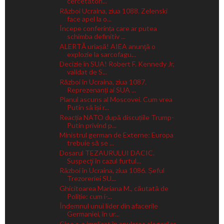
cercetători...
Război Ucraina, ziua 1088. Zelenski
face apel la o...
Începe conferința care ar putea
schimba definitiv ...
ALERTĂ uriașă! AIEA anunţă o
explozie la sarcofagu...
Decizie în SUA! Robert F. Kennedy Jr,
validat de S...
Război în Ucraina, ziua 1087.
Reprezenanți ai SUA ...
Planul ascuns al Moscovei. Cum vrea
Putin să își r...
Reacția NATO după discuțiile Trump-
Putin privind p...
Ministrul german de Externe: Europa
trebuie să se ...
Dosarul TEZAURULUI DACIC.
Suspecţi în cazul furtul...
Război în Ucraina, ziua 1086. Șeful
Trezoreriei SU...
Ghicitoarea Mariana M., căutată de
Poliție: cum i-...
Îndemnul unui lider din afacerile
Germaniei, în ur...
Cine s-a implicat în anularea alegerilor