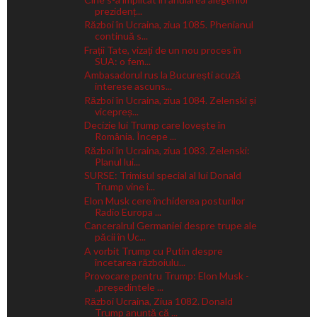
prezidenț...
Război în Ucraina, ziua 1085. Phenianul
continuă s...
Frații Tate, vizați de un nou proces în
SUA: o fem...
Ambasadorul rus la București acuză
interese ascuns...
Război în Ucraina, ziua 1084. Zelenski și
vicepreș...
Decizie lui Trump care lovește în
România. Începe ...
Război în Ucraina, ziua 1083. Zelenski:
Planul lui...
SURSE: Trimisul special al lui Donald
Trump vine î...
Elon Musk cere închiderea posturilor
Radio Europa ...
Canceralrul Germaniei despre trupe ale
păcii în Uc...
A vorbit Trump cu Putin despre
încetarea războiulu...
Provocare pentru Trump: Elon Musk -
„președintele ...
Război Ucraina, Ziua 1082. Donald
Trump anunță că ...