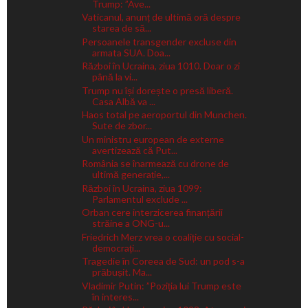
Trump: ”Ave...
Vaticanul, anunț de ultimă oră despre
starea de să...
Persoanele transgender excluse din
armata SUA. Doa...
Război în Ucraina, ziua 1010. Doar o zi
până la vi...
Trump nu își dorește o presă liberă.
Casa Albă va ...
Haos total pe aeroportul din Munchen.
Sute de zbor...
Un ministru european de externe
avertizează că Put...
România se înarmează cu drone de
ultimă generație,...
Război în Ucraina, ziua 1099:
Parlamentul exclude ...
Orban cere interzicerea finanțării
străine a ONG-u...
Friedrich Merz vrea o coaliție cu social-
democrați...
Tragedie în Coreea de Sud: un pod s-a
prăbușit. Ma...
Vladimir Putin: ”Poziția lui Trump este
în interes...