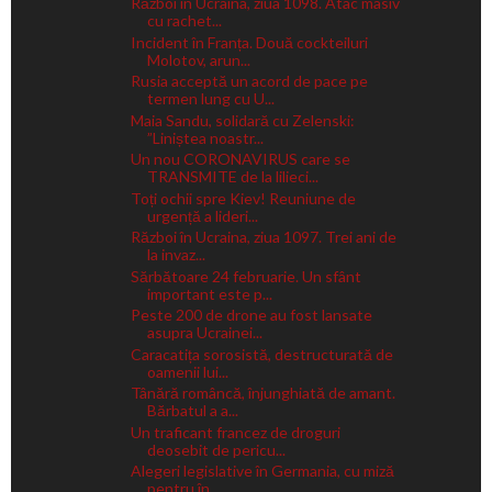
Război în Ucraina, ziua 1098. Atac masiv
cu rachet...
Incident în Franța. Două cockteiluri
Molotov, arun...
Rusia acceptă un acord de pace pe
termen lung cu U...
Maia Sandu, solidară cu Zelenski:
”Liniștea noastr...
Un nou CORONAVIRUS care se
TRANSMITE de la lilieci...
Toți ochii spre Kiev! Reuniune de
urgență a lideri...
Război în Ucraina, ziua 1097. Trei ani de
la invaz...
Sărbătoare 24 februarie. Un sfânt
important este p...
Peste 200 de drone au fost lansate
asupra Ucrainei...
Caracatița sorosistă, destructurată de
oamenii lui...
Tânără româncă, înjunghiată de amant.
Bărbatul a a...
Un traficant francez de droguri
deosebit de pericu...
Alegeri legislative în Germania, cu miză
pentru în...