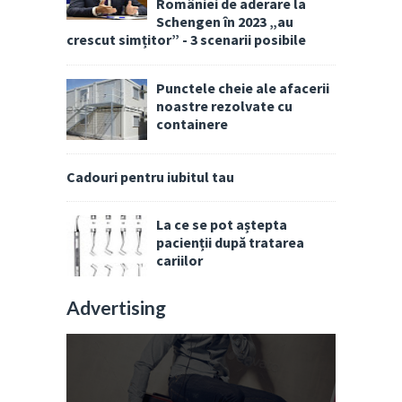
României de aderare la
Schengen în 2023 „au
crescut simțitor” - 3 scenarii posibile
Punctele cheie ale afacerii
noastre rezolvate cu
containere
Cadouri pentru iubitul tau
La ce se pot aștepta
pacienții după tratarea
cariilor
Advertising