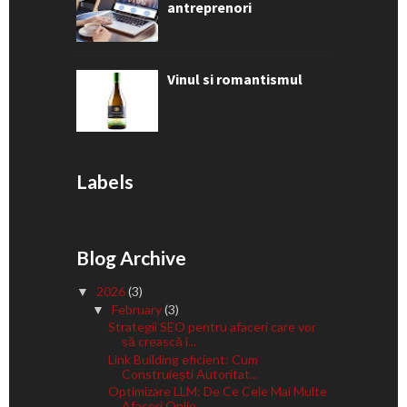
antreprenori
Vinul si romantismul
Labels
Blog Archive
2026
(3)
▼
February
(3)
▼
Strategii SEO pentru afaceri care vor
să crească î...
Link Building eficient: Cum
Construiești Autoritat...
Optimizare LLM: De Ce Cele Mai Multe
Afaceri Onlin...