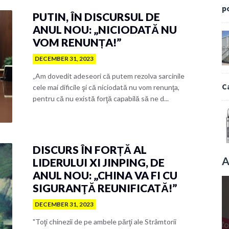
p
PUTIN, ÎN DISCURSUL DE
ANUL NOU: „NICIODATĂ NU
VOM RENUNȚA!”
DECEMBER 31, 2023
„Am dovedit adeseori că putem rezolva sarcinile
C
cele mai dificile şi că niciodată nu vom renunţa,
pentru că nu există forţă capabilă să ne d...
DISCURS ÎN FORȚĂ AL
A
LIDERULUI XI JINPING, DE
ANUL NOU: „CHINA VA FI CU
SIGURANŢĂ REUNIFICATĂ!”
DECEMBER 31, 2023
"Toţi chinezii de pe ambele părţi ale Strâmtorii