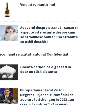
Vinul si romantismul
Adevarul despre stranut - cauze si
aspecte interesante despre cum
se straduiesc oamenii sa stranute
cu ochii deschisi
ecomand sa vizitati salonul Confidential
Gheata carbonica o gasesti la
doar un click distanta
Europarlamentarul Victor
Negrescu: Șansele României de
aderare la Schengen în 2023 „au
crescut simțitor” - 3 scenarii