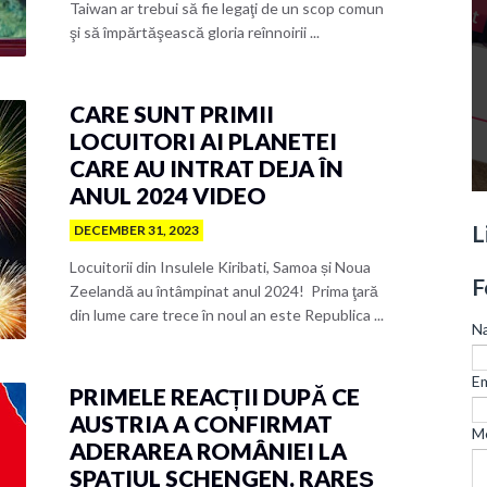
Taiwan ar trebui să fie legaţi de un scop comun
şi să împărtăşească gloria reînnoirii ...
CARE SUNT PRIMII
LOCUITORI AI PLANETEI
CARE AU INTRAT DEJA ÎN
ANUL 2024 VIDEO
L
DECEMBER 31, 2023
Locuitorii din Insulele Kiribati, Samoa și Noua
F
Zeelandă au întâmpinat anul 2024! Prima ţară
din lume care trece în noul an este Republica ...
N
Em
PRIMELE REACȚII DUPĂ CE
AUSTRIA A CONFIRMAT
M
ADERAREA ROMÂNIEI LA
SPAȚIUL SCHENGEN. RAREȘ