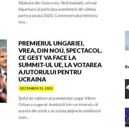
Războiul din Gaza este, fără îndoială, cel mai
important și periculos eveniment din ultima
parte a anului 2023. Controversatul ministru
isra...
PREMIERUL UNGARIEI,
VREA, DIN NOU, SPECTACOL.
CE GEST VA FACE LA
SUMMIT-UL UE, LA VOTAREA
R
AJUTORULUI PENTRU
UCRAINA
DECEMBER 31, 2023
Şeful de cabinet al premierului ungar Viktor
Orban a sugerat duminică într-un interviu că
acesta din urmă s-ar putea abţine la următorul
sum...