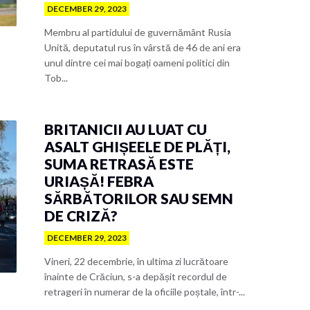
DECEMBER 29, 2023
Membru al partidului de guvernământ Rusia
Unită, deputatul rus în vârstă de 46 de ani era
unul dintre cei mai bogați oameni politici din
Tob...
BRITANICII AU LUAT CU
ASALT GHIȘEELE DE PLĂȚI,
SUMA RETRASĂ ESTE
URIAȘĂ! FEBRA
SĂRBĂTORILOR SAU SEMN
DE CRIZĂ?
DECEMBER 29, 2023
Vineri, 22 decembrie, în ultima zi lucrătoare
înainte de Crăciun, s-a depășit recordul de
retrageri în numerar de la oficiile poștale, într-...