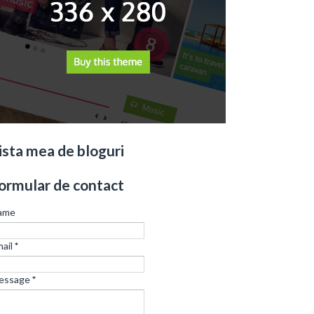
ista mea de bloguri
ormular de contact
ame
ail
*
essage
*