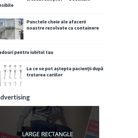
osibile
Punctele cheie ale afacerii
noastre rezolvate cu containere
adouri pentru iubitul tau
La ce se pot aștepta pacienții după
tratarea cariilor
dvertising