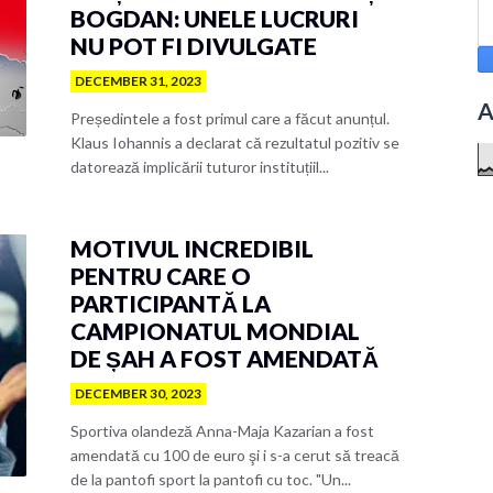
BOGDAN: UNELE LUCRURI
NU POT FI DIVULGATE
DECEMBER 31, 2023
A
Președintele a fost primul care a făcut anunțul.
Klaus Iohannis a declarat că rezultatul pozitiv se
datorează implicării tuturor instituțiil...
MOTIVUL INCREDIBIL
PENTRU CARE O
PARTICIPANTĂ LA
CAMPIONATUL MONDIAL
DE ȘAH A FOST AMENDATĂ
DECEMBER 30, 2023
Sportiva olandeză Anna-Maja Kazarian a fost
amendată cu 100 de euro şi i s-a cerut să treacă
de la pantofi sport la pantofi cu toc. "Un...