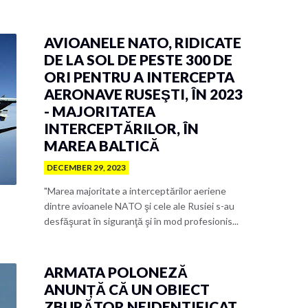
AVIOANELE NATO, RIDICATE
DE LA SOL DE PESTE 300 DE
ORI PENTRU A INTERCEPTA
AERONAVE RUSEŞTI, ÎN 2023
- MAJORITATEA
INTERCEPTĂRILOR, ÎN
MAREA BALTICĂ
DECEMBER 29, 2023
"Marea majoritate a interceptărilor aeriene
dintre avioanele NATO şi cele ale Rusiei s-au
desfăşurat în siguranţă şi în mod profesionis...
ARMATA POLONEZĂ
ANUNȚĂ CĂ UN OBIECT
ZBURĂTOR NEIDENTIFICAT