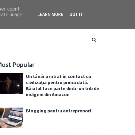
user-agent
erate usage
LEARN MORE
GOT IT
ost Popular
Un tânăr a intrat în contact cu
civilizația pentru prima dată.
Băiatul face parte dintr-un trib de
indigeni din Amazon
Blogging pentru antreprenori