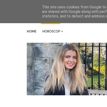
This site uses cookies from Google to d
are shared with Google along with perf
statistics, and to detect and address 
HOME
HOROSCOP