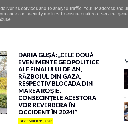
eliver its services and to analyze traffic. Your IP address and 
ormance and security metrics to ensure quality of service, gen
abuse.
DARIA GUȘĂ: „CELE DOUĂ
M
EVENIMENTE GEOPOLITICE
ALE FINALULUI DE AN,
RĂZBOIUL DIN GAZA,
RESPECTIV BLOCADA DIN
MAREA ROȘIE.
CONSECINȚELE ACESTORA
VOR REVERBERA ÎN
OCCIDENT ÎN 2024!”
DECEMBER 31, 2023