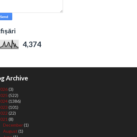
fișări
4,374
og Archive
2026
(3)
2025
(522)
2024
(1386)
2023
(101)
2022
(22)
2021
(8)
December
(1)
►
August
(1)
►
June
(1)