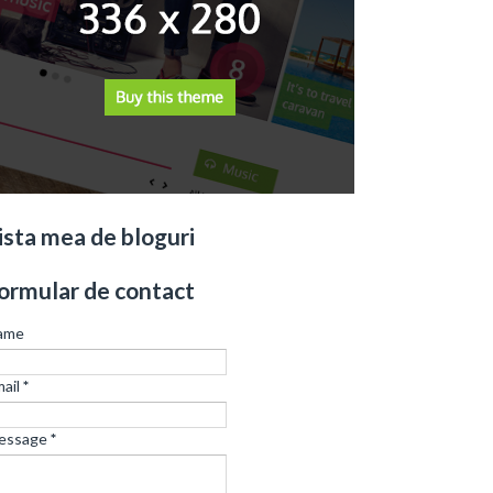
ista mea de bloguri
ormular de contact
ame
ail
*
essage
*