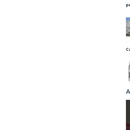
p
C
A