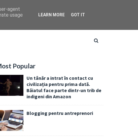
user-agent
erate usage
LEARN MORE
GOT IT
ost Popular
Un tânăr a intrat în contact cu
civilizația pentru prima dată.
Băiatul face parte dintr-un trib de
indigeni din Amazon
Blogging pentru antreprenori