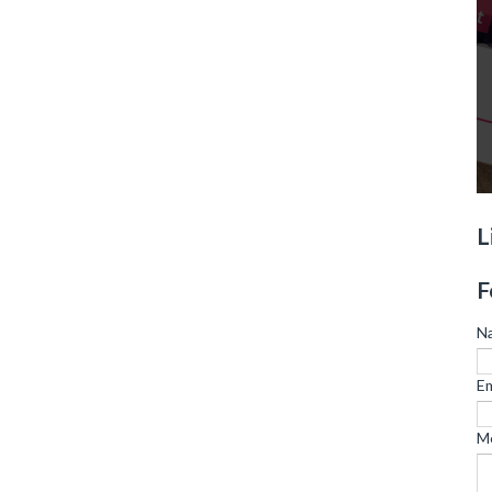
L
F
N
Em
M