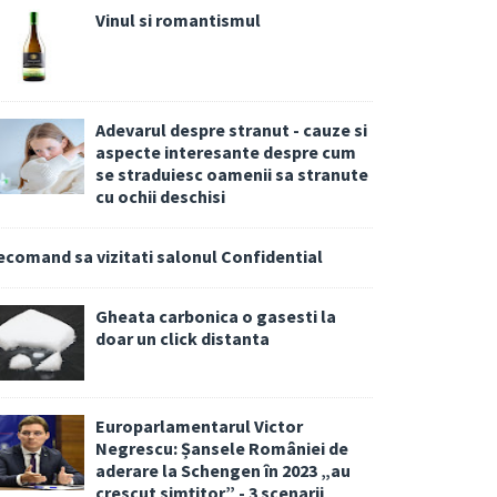
Vinul si romantismul
Adevarul despre stranut - cauze si
aspecte interesante despre cum
se straduiesc oamenii sa stranute
cu ochii deschisi
ecomand sa vizitati salonul Confidential
Gheata carbonica o gasesti la
doar un click distanta
Europarlamentarul Victor
Negrescu: Șansele României de
aderare la Schengen în 2023 „au
crescut simțitor” - 3 scenarii