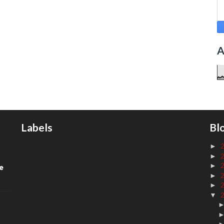
A
Labels
Bl
►
►
►
de
►
►
▼