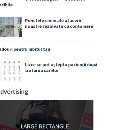
osibile
Punctele cheie ale afacerii
noastre rezolvate cu containere
adouri pentru iubitul tau
La ce se pot aștepta pacienții după
tratarea cariilor
dvertising