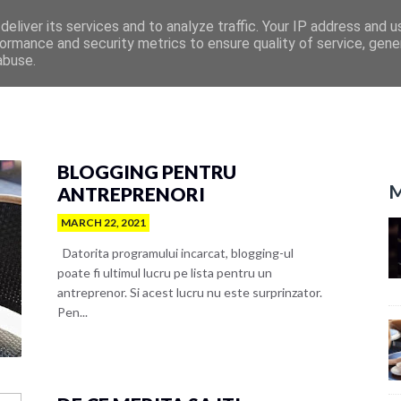
eliver its services and to analyze traffic. Your IP address and 
ormance and security metrics to ensure quality of service, gen
abuse.
BLOGGING PENTRU
M
ANTREPRENORI
MARCH 22, 2021
Datorita programului incarcat, blogging-ul
poate fi ultimul lucru pe lista pentru un
antreprenor. Si acest lucru nu este surprinzator.
Pen...