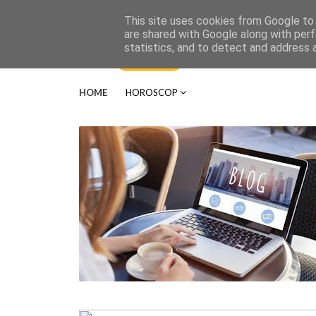
This site uses cookies from Google to d
are shared with Google along with perf
statistics, and to detect and address 
HOME
HOROSCOP