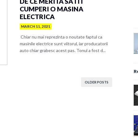
DE CE MERITA SA ITI
CUMPERI O MASINA
ELECTRICA
MARCH 11, 2021
Chiar nu mai reprezinta o noutate faptul ca
masinile electrice sunt viitorul, iar producatorii
auto chiar grabesc acest pas. Tonul a fost d...
R
OLDER POSTS