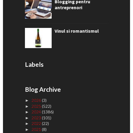
Blogging pentru
antreprenori
Vinul si romantismul
Labels
Blog Archive
2026
(3)
►
2025
(522)
►
2024
(1386)
►
2023
(101)
►
2022
(22)
►
2021
(8)
►