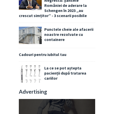
Negrescu: Șansele
României de aderare la
Schengen în 2023 „au
crescut simțitor” - 3 scenarii posibile
Punctele cheie ale afacerii
noastre rezolvate cu
containere
Cadouri pentru iubitul tau
La ce se pot aștepta
pacienții după tratarea
cariilor
Advertising