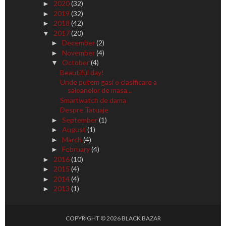
2020
(32)
►
2019
(32)
►
2018
(42)
►
2017
(20)
▼
December
(2)
►
November
(4)
►
October
(4)
▼
Beautiful day!
Unde putem gasi o clasificare a
saloanelor de masa...
Smartwatch de dama
Despre Tatuaje
September
(1)
►
August
(1)
►
March
(4)
►
February
(4)
►
2016
(10)
►
2015
(4)
►
2014
(4)
►
2013
(1)
►
COPYRIGHT ©
2026
BLACK BAZAR