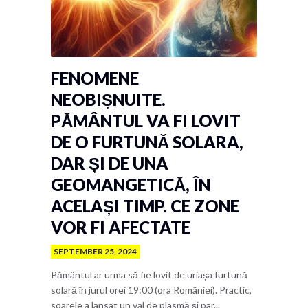
FENOMENE
NEOBIȘNUITE.
PĂMÂNTUL VA FI LOVIT
DE O FURTUNĂ SOLARA,
DAR ȘI DE UNA
GEOMANGETICĂ, ÎN
ACELAȘI TIMP. CE ZONE
VOR FI AFECTATE
SEPTEMBER 25, 2024
Pământul ar urma să fie lovit de uriașa furtună
solară în jurul orei 19:00 (ora României). Practic,
soarele a lansat un val de plasmă și par...