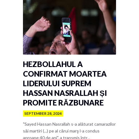
HEZBOLLAHUL A
CONFIRMAT MOARTEA
LIDERULUI SUPREM
HASSAN NASRALLAH ȘI
PROMITE RĂZBUNARE
SEPTEMBER 28, 2024
"Sayed Hassan Nasrallah s-a alăturat camarazilor
săi martiri (...) pe al cărui marş l-a condus
aproape 40 de ani", a transmis într...