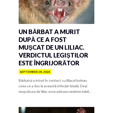
UN BĂRBAT A MURIT
DUPĂ CE A FOST
MUȘCAT DE UN LILIAC.
VERDICTUL LEGIȘTILOR
ESTE ÎNGRIJORĂTOR
SEPTEMBER 28, 2024
Bărbatul a intrat în contact cu liliacul bolnav,
ceea ce a dus la această infecție fatală. Deși
mușcătura de liliac este adesea nedetectabil...