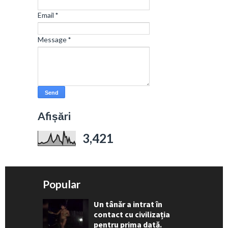
Email
*
Message
*
Afișări
3,421
Popular
Un tânăr a intrat în
contact cu civilizația
pentru prima dată.