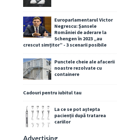
Europarlamentarul Victor
Negrescu: Șansele
României de aderare la
Schengen în 2023 „au
crescut simțitor” - 3 scenarii posibile
Punctele cheie ale afacerii
noastre rezolvate cu
containere
Cadouri pentru iubitul tau
La ce se pot aștepta
pacienții după tratarea
cariilor
Advertising