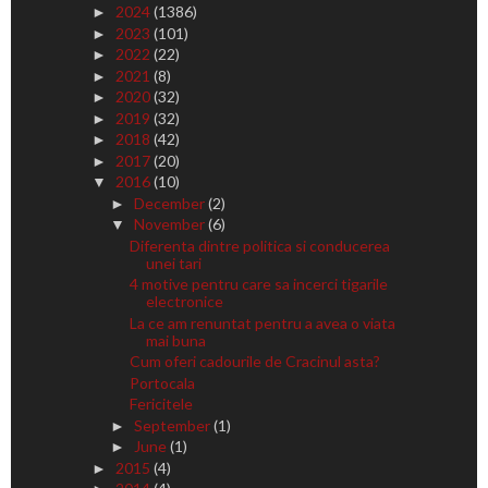
2024
(1386)
►
2023
(101)
►
2022
(22)
►
2021
(8)
►
2020
(32)
►
2019
(32)
►
2018
(42)
►
2017
(20)
►
2016
(10)
▼
December
(2)
►
November
(6)
▼
Diferenta dintre politica si conducerea
unei tari
4 motive pentru care sa incerci tigarile
electronice
La ce am renuntat pentru a avea o viata
mai buna
Cum oferi cadourile de Cracinul asta?
Portocala
Fericitele
September
(1)
►
June
(1)
►
2015
(4)
►