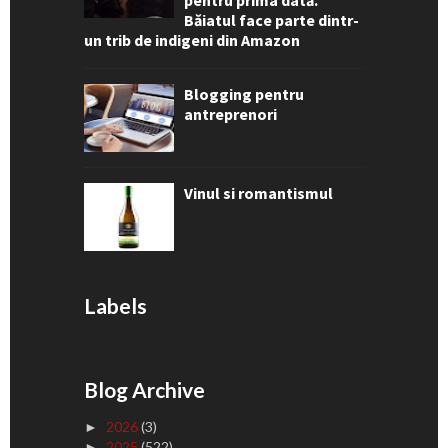
pentru prima dată.
Băiatul face parte dintr-
un trib de indigeni din Amazon
Blogging pentru
antreprenori
Vinul si romantismul
Labels
Blog Archive
2026
(3)
►
2025
(522)
►