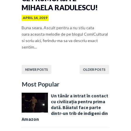
MIHAELA RADULESCU!
APRIL 14, 2019
Buna seara. Ascult pentru a nu stiu cata
oara aceasta melodie de pe blogul ComiCultural
si scriu aici, ferindu-ma sa va descriu exact
sentim...
NEWER POSTS
OLDER POSTS
Most Popular
Un tânăr a intrat în contact
cu civilizația pentru prima
dată. Băiatul face parte
dintr-un trib de indigeni din
Amazon