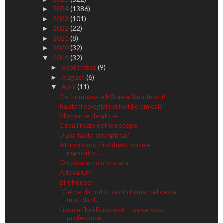
2024
(1386)
►
2023
(101)
►
2022
(22)
►
2021
(8)
►
2020
(32)
►
2019
(32)
▼
September
(9)
►
August
(6)
►
April
(11)
▼
Ce frumoasa e Mihaela Radulescu!
Rautati colegiale si invidie amicala
Momente de glorie
Circa l'inizio dell'oroscopo
Dupa fapta si rasplata?
Atunci cand iti slabesc buzele
ingrozitor...
O coloana ca o bratara
Adevaruri?
Birdhouse
“Cel ce da putin da din inima; cel ce da
mult da d...
Livrare flori Bucuresti - un serviciu
profesional.