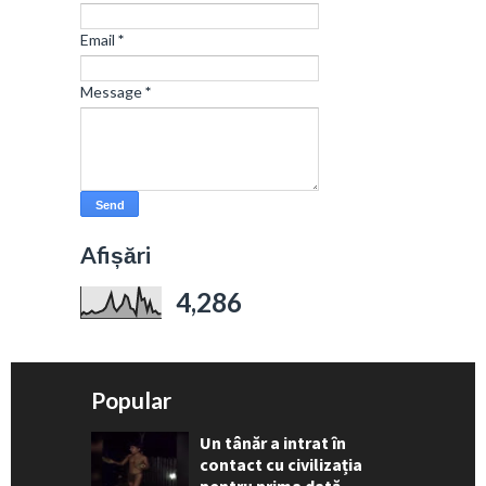
Email
*
Message
*
Afișări
4,286
Popular
Un tânăr a intrat în
contact cu civilizația