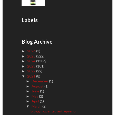
Labels
Blog Archive
2026
(3)
►
2025
(522)
►
2024
(1386)
►
2023
(101)
►
2022
(22)
►
2021
(8)
▼
December
(1)
►
August
(1)
►
June
(1)
►
May
(2)
►
April
(1)
►
March
(2)
▼
Blogging pentru antreprenori