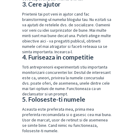
3. Cere ajutor
Prietenii tai pot veni in ajutor cand fac
brainstorming-ul numelui blogului tau. Nu ezitati sa
va ajutati de retelele dvs. de socializare. Oamenii
vor veni cu idei surprinzator de bune. Mai multe
minti sunt mai bune decat una. Puteti atinge multe
obiective aici - va pregatiti publicul, obtineti
numele cel mai atragator si faceti reteaua sa se
simta importanta. Incearca-l.
4. Furiseaza in competitie
Toti antreprenorii experimentati stiu importanta
monitorizarii concurentei lor. Destul de interesant
este ca, uneori, privirea la numele concursului
dvs. poate oferi, de asemenea, unele dintre cele
mai tari optiuni de nume. Functioneaza ca un
declansator si un prompt.
5. Foloseste-ti numele
Aceasta este preferata mea, prima mea
preferinta recomandata si o gasesc cea mai buna.
Usor de marcat, usor de retinut si de asemenea
se simte bine. Cand nimic nu functioneaza,
foloseste-ti numele.