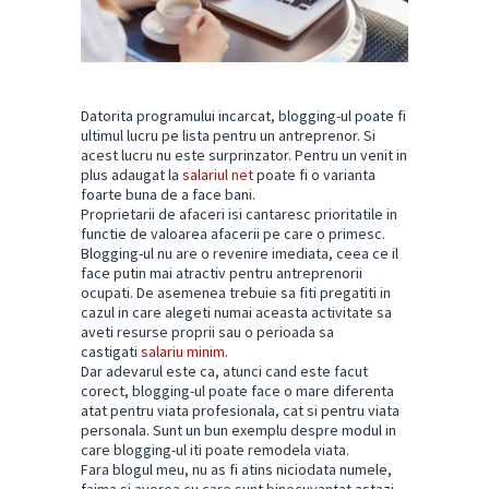
Datorita programului incarcat, blogging-ul poate fi
ultimul lucru pe lista pentru un antreprenor. Si
acest lucru nu este surprinzator. Pentru un venit in
plus adaugat la
salariul net
poate fi o varianta
foarte buna de a face bani.
Proprietarii de afaceri isi cantaresc prioritatile in
functie de valoarea afacerii pe care o primesc.
Blogging-ul nu are o revenire imediata, ceea ce il
face putin mai atractiv pentru antreprenorii
ocupati. De asemenea trebuie sa fiti pregatiti in
cazul in care alegeti numai aceasta activitate sa
aveti resurse proprii sau o perioada sa
castigati
salariu minim
.
Dar adevarul este ca, atunci cand este facut
corect, blogging-ul poate face o mare diferenta
atat pentru viata profesionala, cat si pentru viata
personala. Sunt un bun exemplu despre modul in
care blogging-ul iti poate remodela viata.
Fara blogul meu, nu as fi atins niciodata numele,