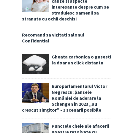
cauze si aspecte
interesante despre cum se
straduiesc oamenii sa
stranute cu ochii deschisi
Recomand sa vizitati salonul
Confidential
Gheata carbonica o gasesti
la doar un click distanta
Europarlamentarul Victor
Negrescu: Șansele
României de aderare la
Schengen în 2023 „au
crescut simțitor” - 3 scenarii posibile
Punctele cheie ale afacerii
noastre rezolvate cu