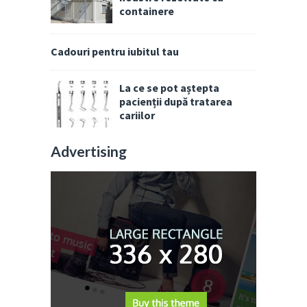
containere
Cadouri pentru iubitul tau
La ce se pot aștepta
pacienții după tratarea
cariilor
Advertising