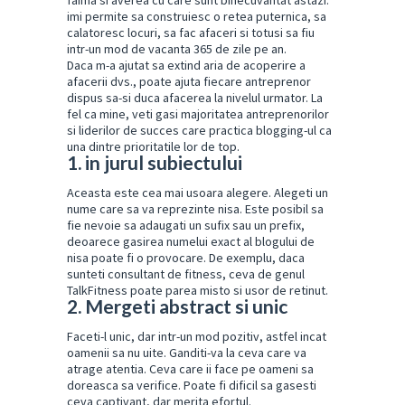
faima si averea cu care sunt binecuvantat astazi.
imi permite sa construiesc o retea puternica, sa
calatoresc locuri, sa fac afaceri si totusi sa fiu
intr-un mod de vacanta 365 de zile pe an.
Daca m-a ajutat sa extind aria de acoperire a
afacerii dvs., poate ajuta fiecare antreprenor
dispus sa-si duca afacerea la nivelul urmator. La
fel ca mine, veti gasi majoritatea antreprenorilor
si liderilor de succes care practica blogging-ul ca
una dintre prioritatile lor de top.
1. in jurul subiectului
Aceasta este cea mai usoara alegere. Alegeti un
nume care sa va reprezinte nisa. Este posibil sa
fie nevoie sa adaugati un sufix sau un prefix,
deoarece gasirea numelui exact al blogului de
nisa poate fi o provocare. De exemplu, daca
sunteti consultant de fitness, ceva de genul
TalkFitness poate parea misto si usor de retinut.
2. Mergeti abstract si unic
Faceti-l unic, dar intr-un mod pozitiv, astfel incat
oamenii sa nu uite. Ganditi-va la ceva care va
atrage atentia. Ceva care ii face pe oameni sa
doreasca sa verifice. Poate fi dificil sa gasesti
ceva captivant, dar merita efortul.