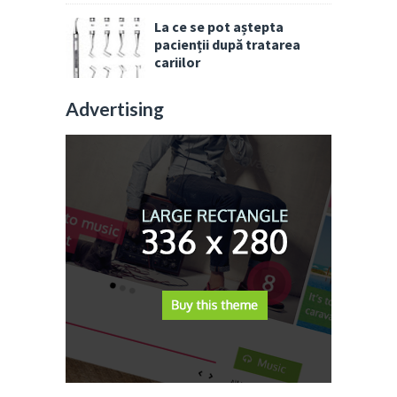
La ce se pot aștepta
pacienții după tratarea
cariilor
Advertising