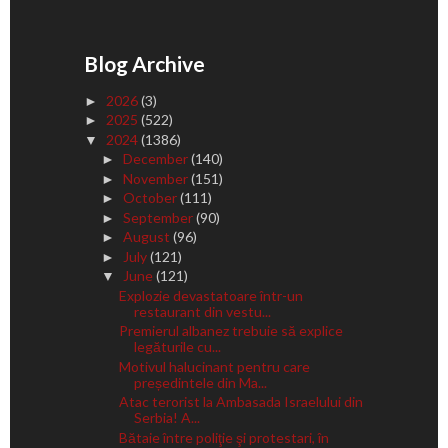
Blog Archive
2026
(3)
►
2025
(522)
►
2024
(1386)
▼
December
(140)
►
November
(151)
►
October
(111)
►
September
(90)
►
August
(96)
►
July
(121)
►
June
(121)
▼
Explozie devastatoare într-un
restaurant din vestu...
Premierul albanez trebuie să explice
legăturile cu...
Motivul halucinant pentru care
președintele din Ma...
Atac terorist la Ambasada Israelului din
Serbia! A...
Bătaie între poliţie şi protestari, în