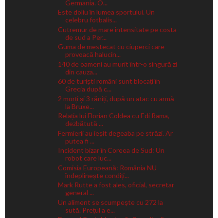
Germania. O...
Este doliu în lumea sportului. Un
celebru fotbalis...
Cutremur de mare intensitate pe costa
de sud a Per...
Guma de mestecat cu ciuperci care
provoacă halucin...
140 de oameni au murit într-o singură zi
din cauza...
60 de turiști români sunt blocați în
Grecia după c...
2 morți și 3 răniți, după un atac cu armă
la Bruxe...
Relația lui Florian Coldea cu Edi Rama,
dezbătută ...
Fermierii au ieșit degeaba pe străzi. Ar
putea fi ...
Incident bizar în Coreea de Sud: Un
robot care luc...
Comisia Europeană: România NU
îndeplinește condiți...
Mark Rutte a fost ales, oficial, secretar
general ...
Un aliment se scumpește cu 272 la
sută. Prețul a e...