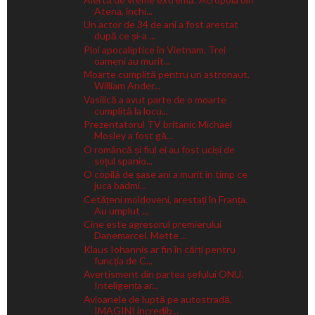
Atena, închi...
Un actor de 34 de ani a fost arestat
după ce și-a ...
Ploi apocaliptice în Vietnam. Trei
oameni au murit...
Moarte cumplită pentru un astronaut.
William Ander...
Vasilică a avut parte de o moarte
cumplită la locu...
Prezentatorul TV britanic Michael
Mosley a fost gă...
O româncă și fiul ei au fost uciși de
soțul spanio...
O copilă de șase ani a murit în timp ce
juca badmi...
Cetățeni moldoveni, arestați în Franța.
Au umplut ...
Cine este agresorul premierului
Danemarcei. Mette ...
Klaus Iohannis ar fin în cărți pentru
funcția de C...
Avertisment din partea șefului ONU.
Inteligența ar...
Avioanele de luptă pe autostradă,
IMAGINI incredib...