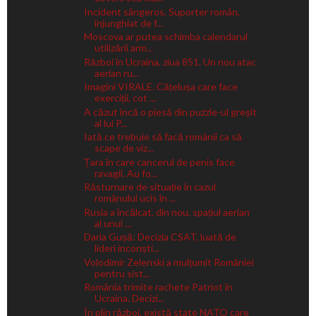
Incident sângeros. Suporter român,
înjunghiat de f...
Moscova ar putea schimba calendarul
utilizării arm...
Război în Ucraina, ziua 851. Un nou atac
aerian ru...
Imagini VIRALE. Cățelușa care face
exerciții, cot ...
A căzut încă o piesă din puzzle-ul greșit
al lui P...
Iată ce trebuie să facă românii ca să
scape de viz...
Țara în care cancerul de penis face
ravagii. Au fo...
Răsturnare de situație în cazul
românului ucis în ...
Rusia a încălcat, din nou, spațiul aerian
al unui ...
Daria Gușă: Decizia CSAT, luată de
lideri inconști...
Volodimir Zelenski a mulțumit României
pentru sist...
România trimite rachete Patriot în
Ucraina. Decizi...
În plin război, există state NATO care