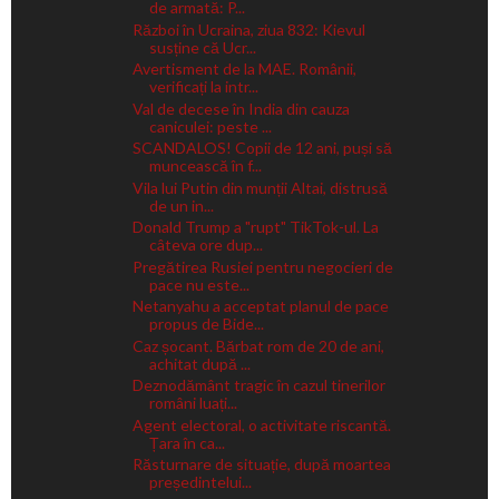
de armată: P...
Război în Ucraina, ziua 832: Kievul
susține că Ucr...
Avertisment de la MAE. Românii,
verificați la intr...
Val de decese în India din cauza
caniculei: peste ...
SCANDALOS! Copii de 12 ani, puși să
muncească în f...
Vila lui Putin din munții Altai, distrusă
de un in...
Donald Trump a "rupt" TikTok-ul. La
câteva ore dup...
Pregătirea Rusiei pentru negocieri de
pace nu este...
Netanyahu a acceptat planul de pace
propus de Bide...
Caz șocant. Bărbat rom de 20 de ani,
achitat după ...
Deznodământ tragic în cazul tinerilor
români luați...
Agent electoral, o activitate riscantă.
Țara în ca...
Răsturnare de situație, după moartea
președintelui...