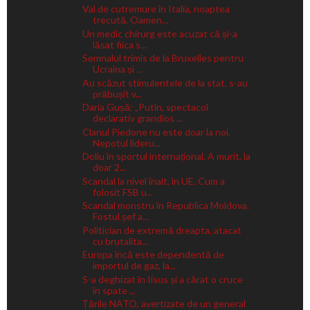
Val de cutremure în Italia, noaptea
trecută. Oamen...
Un medic chirurg este acuzat că și-a
lăsat fiica s...
Semnalul trimis de la Bruxelles pentru
Ucraina și ...
Au scăzut stimulentele de la stat, s-au
prăbușit v...
Daria Gușă: „Putin, spectacol
declarativ grandios ...
Clanul Piedone nu este doar la noi.
Nepotul lideru...
Doliu în sportul internațional. A murit, la
doar 2...
Scandal la nivel înalt, în UE. Cum a
folosit FSB u...
Scandal monstru în Republica Moldova.
Fostul șef a...
Politician de extremă dreapta, atacat
cu brutalita...
Europa încă este dependentă de
importul de gaz, la...
S-a deghizat în Iisus și a cărat o cruce
în spate ...
Țările NATO, avertizate de un general