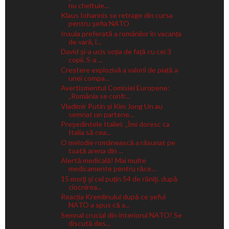
nu cheltuie...
Klaus Iohannis se retrage din cursa
pentru șefia NATO
Insula preferată a românilor în vacanța
de vară, î...
David și-a ucis soția de față cu cei 3
copii. S-a ...
Creștere explozivă a valorii de piață a
unei compa...
Avertismentul Comisiei Europene:
„România se confr...
Vladimir Putin și Kim Jong Un au
semnat un partene...
Președintele Italiei: „Îmi doresc ca
Italia să cea...
O melodie românească a răsunat pe
toată arena din ...
Alertă medicală! Mai multe
medicamente pentru răce...
15 morţi şi cel puțin 54 de răniţi, după
ciocnirea...
Reacția Kremlinului după ce șeful
NATO a spus că a...
Semnal crucial din interiorul NATO! Se
discută des...