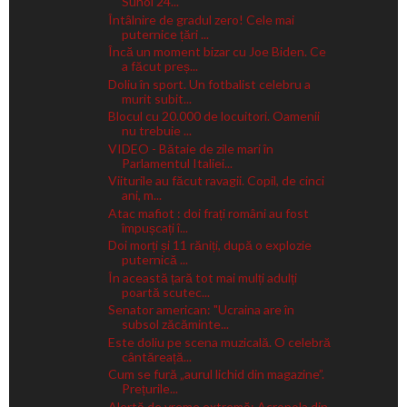
Suhoi 24...
Întâlnire de gradul zero! Cele mai
puternice țări ...
Încă un moment bizar cu Joe Biden. Ce
a făcut preș...
Doliu în sport. Un fotbalist celebru a
murit subit...
Blocul cu 20.000 de locuitori. Oamenii
nu trebuie ...
VIDEO - Bătaie de zile mari în
Parlamentul Italiei...
Viiturile au făcut ravagii. Copil, de cinci
ani, m...
Atac mafiot : doi frați români au fost
împușcați î...
Doi morți și 11 răniți, după o explozie
puternică ...
În această țară tot mai mulți adulți
poartă scutec...
Senator american: "Ucraina are în
subsol zăcăminte...
Este doliu pe scena muzicală. O celebră
cântăreață...
Cum se fură „aurul lichid din magazine”.
Prețurile...
Alertă de vreme extremă: Acropola din