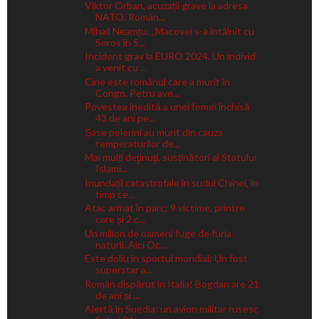
Viktor Orban, acuzații grave la adresa
NATO. Român...
Mihail Neamțu: „Macovei s-a întâlnit cu
Soros în S...
Incident grav la EURO 2024. Un individ
a venit cu ...
Cine este românul care a murit în
Congo. Petru ave...
Povestea inedită a unei femei închisă
43 de ani pe...
Șase pelerini au murit din cauza
temperaturilor de...
Mai mulți deţinuţi, susținători ai Statului
Islami...
Inundații catastrofale în sudul Chinei, în
timp ce...
Atac armat în parc: 9 victime, printre
care și 2 c...
Un milion de oameni fuge de furia
naturii. Aici Oc...
Este doliu în sportul mondial: Un fost
superstar a...
Român dispărut în Italia! Bogdan are 21
de ani și ...
Alertă în Suedia: un avion militar rusesc