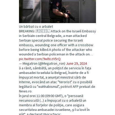
Un bărbat cu o arbalet
BREAKING: 🇷🇸🇮🇱 Attack on the Israeli Embassy
in SerbiaIn central Belgrade, a man attacked
Serbian special police securing the Israeli
embassy, wounding one officer with a crossbow
before being killed.A photo of the attacker who
wounded a Serbian policeman in the attack on…
pic.twitter.com/9wltczV5rQ
— Megatron (@Megatron_ron)
June 29, 2024
ă a rănit, sâmbătă, un poliţist de serviciu în faţa
ambasadei Israelului la Belgrad, înainte de a fi
împuşcat mortal, a anunţat ministrul sârb de
Interne, evocând un atac "terorist" cu o posibilă
legătură cu "wahhabismul", potrivit AFP preluat de
News.ro.
În jurul orei 11:00 (09:00 GMT), o "persoană
necunoscută (...) a împuşcat cu o arbaletă un
membru al forţelor de poliţie, care asigura
securitatea ambasadei israeliene, şi l-a lovit în
gât", a declarat UIvica Dacic.