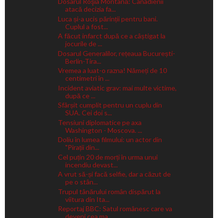
Dosarul Roşia Montană: Canadienii
atacă decizia fa...
Luca și-a ucis părinții pentru bani.
Cuplul a fost...
A făcut infarct după ce a câștigat la
jocurile de ...
Dosarul Generalilor, rețeaua București-
Berlin-Tira...
Vremea a luat-o razna! Nămeți de 10
centimetri în ...
Incident aviatic grav: mai multe victime,
după ce ...
Sfârșit cumplit pentru un cuplu din
SUA. Cei doi s...
Tensiuni diplomatice pe axa
Washington - Moscova. ...
Doliu în lumea filmului: un actor din
"Pirații din...
Cel puțin 20 de morți în urma unui
incendiu devast...
A vrut să-și facă selfie, dar a căzut de
pe o stân...
Trupul tânărului român dispărut la
viitura din Ita...
Reportaj BBC: Satul românesc care va
deveni cea ma...