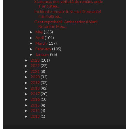
Stațiunea, des vizitată de români, unde
s-ar putea...
Incidente armate în vestul Germaniei,
mai mulți oa...
Gest reprobabil. Ambasadorul Marii
Britanii în Mex...
May
(135)
►
April
(104)
►
March
(117)
►
February
(105)
►
January
(95)
►
2023
(101)
►
2022
(22)
►
2021
(8)
►
2020
(32)
►
2019
(32)
►
2018
(42)
►
2017
(20)
►
2016
(10)
►
2015
(4)
►
2014
(4)
►
2013
(1)
►