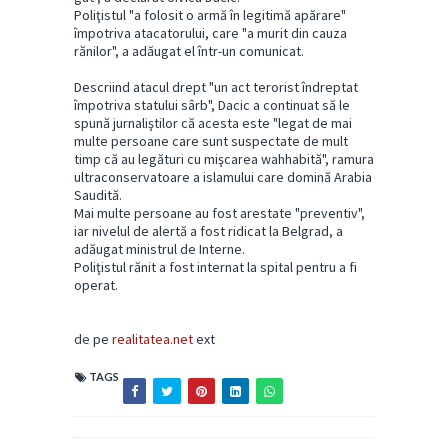
Poliţistul "a folosit o armă în legitimă apărare"
împotriva atacatorului, care "a murit din cauza
rănilor", a adăugat el într-un comunicat.
Descriind atacul drept "un act terorist îndreptat
împotriva statului sârb", Dacic a continuat să le
spună jurnaliştilor că acesta este "legat de mai
multe persoane care sunt suspectate de mult
timp că au legături cu mişcarea wahhabită", ramura
ultraconservatoare a islamului care domină Arabia
Saudită.
Mai multe persoane au fost arestate "preventiv",
iar nivelul de alertă a fost ridicat la Belgrad, a
adăugat ministrul de Interne.
Poliţistul rănit a fost internat la spital pentru a fi
operat.
de pe
realitatea.net
ext
TAGS