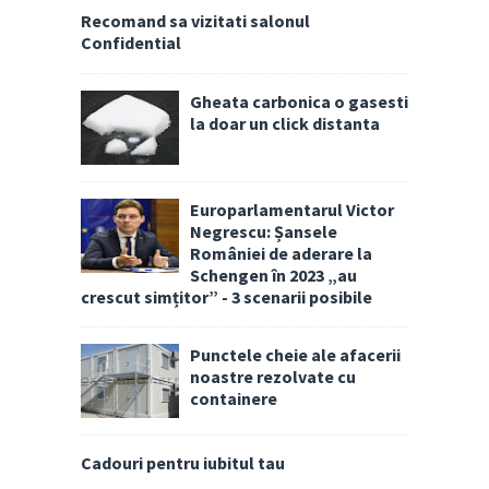
Recomand sa vizitati salonul
Confidential
Gheata carbonica o gasesti
la doar un click distanta
Europarlamentarul Victor
Negrescu: Șansele
României de aderare la
Schengen în 2023 „au
crescut simțitor” - 3 scenarii posibile
Punctele cheie ale afacerii
noastre rezolvate cu
containere
Cadouri pentru iubitul tau