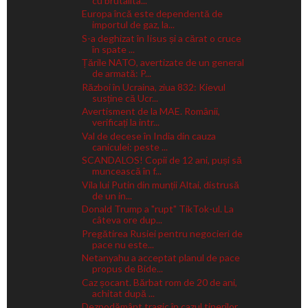
cu brutalita...
Europa încă este dependentă de
importul de gaz, la...
S-a deghizat în Iisus și a cărat o cruce
în spate ...
Țările NATO, avertizate de un general
de armată: P...
Război în Ucraina, ziua 832: Kievul
susține că Ucr...
Avertisment de la MAE. Românii,
verificați la intr...
Val de decese în India din cauza
caniculei: peste ...
SCANDALOS! Copii de 12 ani, puși să
muncească în f...
Vila lui Putin din munții Altai, distrusă
de un in...
Donald Trump a "rupt" TikTok-ul. La
câteva ore dup...
Pregătirea Rusiei pentru negocieri de
pace nu este...
Netanyahu a acceptat planul de pace
propus de Bide...
Caz șocant. Bărbat rom de 20 de ani,
achitat după ...
Deznodământ tragic în cazul tinerilor