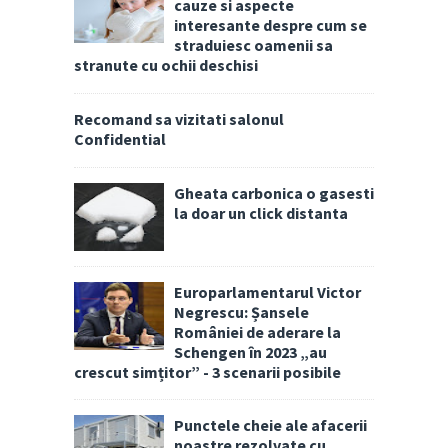
cauze si aspecte
interesante despre cum se
straduiesc oamenii sa
stranute cu ochii deschisi
Recomand sa vizitati salonul
Confidential
Gheata carbonica o gasesti
la doar un click distanta
Europarlamentarul Victor
Negrescu: Șansele
României de aderare la
Schengen în 2023 „au
crescut simțitor” - 3 scenarii posibile
Punctele cheie ale afacerii
noastre rezolvate cu