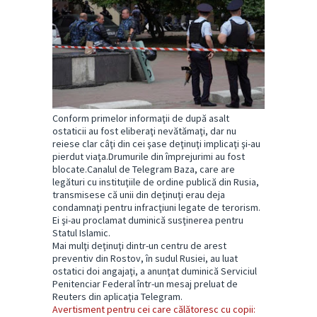
Conform primelor informaţii de după asalt
ostaticii au fost eliberaţi nevătămaţi, dar nu
reiese clar câţi din cei şase deţinuţi implicaţi şi-au
pierdut viaţa.Drumurile din împrejurimi au fost
blocate.Canalul de Telegram Baza, care are
legături cu instituţiile de ordine publică din Rusia,
transmisese că unii din deţinuţi erau deja
condamnaţi pentru infracţiuni legate de terorism.
Ei şi-au proclamat duminică susţinerea pentru
Statul Islamic.
Mai mulţi deţinuţi dintr-un centru de arest
preventiv din Rostov, în sudul Rusiei, au luat
ostatici doi angajaţi, a anunţat duminică Serviciul
Penitenciar Federal într-un mesaj preluat de
Reuters din aplicaţia Telegram.
Avertisment pentru cei care călătoresc cu copii: