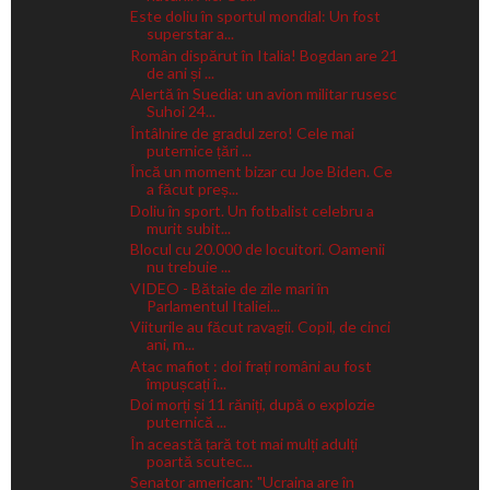
Este doliu în sportul mondial: Un fost
superstar a...
Român dispărut în Italia! Bogdan are 21
de ani și ...
Alertă în Suedia: un avion militar rusesc
Suhoi 24...
Întâlnire de gradul zero! Cele mai
puternice țări ...
Încă un moment bizar cu Joe Biden. Ce
a făcut preș...
Doliu în sport. Un fotbalist celebru a
murit subit...
Blocul cu 20.000 de locuitori. Oamenii
nu trebuie ...
VIDEO - Bătaie de zile mari în
Parlamentul Italiei...
Viiturile au făcut ravagii. Copil, de cinci
ani, m...
Atac mafiot : doi frați români au fost
împușcați î...
Doi morți și 11 răniți, după o explozie
puternică ...
În această țară tot mai mulți adulți
poartă scutec...
Senator american: "Ucraina are în