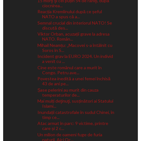
15 morţi şi cel puțin 54 de răniţi, după
ciocnirea...
Reacția Kremlinului după ce șeful
NATO a spus că a...
Semnal crucial din interiorul NATO! Se
discută des...
Viktor Orban, acuzații grave la adresa
NATO. Român...
Mihail Neamțu: „Macovei s-a întâlnit cu
Soros în S...
Incident grav la EURO 2024. Un individ
a venit cu ...
Cine este românul care a murit în
Congo. Petru ave...
Povestea inedită a unei femei închisă
43 de ani pe...
Șase pelerini au murit din cauza
temperaturilor de...
Mai mulți deţinuţi, susținători ai Statului
Islami...
Inundații catastrofale în sudul Chinei, în
timp ce...
Atac armat în parc: 9 victime, printre
care și 2 c...
Un milion de oameni fuge de furia
naturii. Aici Oc...