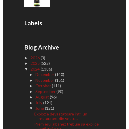
Labels
Blog Archive
2026
(3)
►
2025
(522)
►
2024
(1386)
▼
December
(140)
►
November
(151)
►
October
(111)
►
September
(90)
►
August
(96)
►
July
(121)
►
June
(121)
▼
Explozie devastatoare într-un
restaurant din vestu...
Premierul albanez trebuie să explice
legăturile cu...