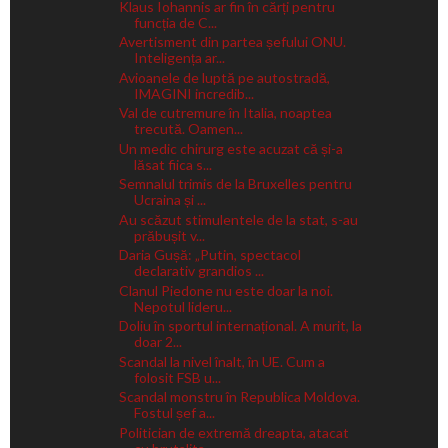
Klaus Iohannis ar fin în cărți pentru
funcția de C...
Avertisment din partea șefului ONU.
Inteligența ar...
Avioanele de luptă pe autostradă,
IMAGINI incredib...
Val de cutremure în Italia, noaptea
trecută. Oamen...
Un medic chirurg este acuzat că și-a
lăsat fiica s...
Semnalul trimis de la Bruxelles pentru
Ucraina și ...
Au scăzut stimulentele de la stat, s-au
prăbușit v...
Daria Gușă: „Putin, spectacol
declarativ grandios ...
Clanul Piedone nu este doar la noi.
Nepotul lideru...
Doliu în sportul internațional. A murit, la
doar 2...
Scandal la nivel înalt, în UE. Cum a
folosit FSB u...
Scandal monstru în Republica Moldova.
Fostul șef a...
Politician de extremă dreapta, atacat