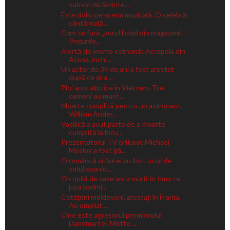
subsol zăcăminte...
Este doliu pe scena muzicală. O celebră
cântăreață...
Cum se fură „aurul lichid din magazine”.
Prețurile...
Alertă de vreme extremă: Acropola din
Atena, închi...
Un actor de 34 de ani a fost arestat
după ce și-a ...
Ploi apocaliptice în Vietnam. Trei
oameni au murit...
Moarte cumplită pentru un astronaut.
William Ander...
Vasilică a avut parte de o moarte
cumplită la locu...
Prezentatorul TV britanic Michael
Mosley a fost gă...
O româncă și fiul ei au fost uciși de
soțul spanio...
O copilă de șase ani a murit în timp ce
juca badmi...
Cetățeni moldoveni, arestați în Franța.
Au umplut ...
Cine este agresorul premierului
Danemarcei. Mette ...