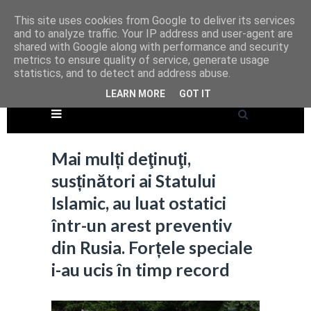
This site uses cookies from Google to deliver its services
and to analyze traffic. Your IP address and user-agent are
shared with Google along with performance and security
metrics to ensure quality of service, generate usage
statistics, and to detect and address abuse.
LEARN MORE
GOT IT
Mai mulți deţinuţi,
susținători ai Statului
Islamic, au luat ostatici
într-un arest preventiv
din Rusia. Forțele speciale
i-au ucis în timp record