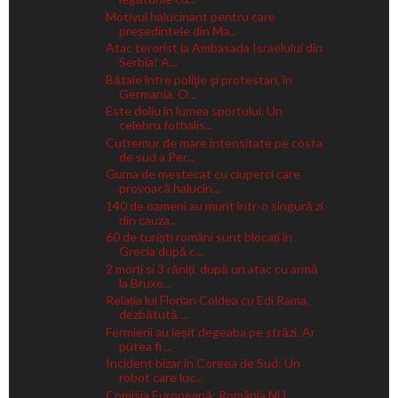
Motivul halucinant pentru care
președintele din Ma...
Atac terorist la Ambasada Israelului din
Serbia! A...
Bătaie între poliţie şi protestari, în
Germania. O...
Este doliu în lumea sportului. Un
celebru fotbalis...
Cutremur de mare intensitate pe costa
de sud a Per...
Guma de mestecat cu ciuperci care
provoacă halucin...
140 de oameni au murit într-o singură zi
din cauza...
60 de turiști români sunt blocați în
Grecia după c...
2 morți și 3 răniți, după un atac cu armă
la Bruxe...
Relația lui Florian Coldea cu Edi Rama,
dezbătută ...
Fermierii au ieșit degeaba pe străzi. Ar
putea fi ...
Incident bizar în Coreea de Sud: Un
robot care luc...
Comisia Europeană: România NU