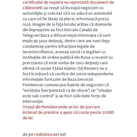
certificatul de naştere nu reprezintă document de
călătorie!
Ei au reuşit să înceapă negocieri cu
autorităţile şi solicitat să li se aducă un automobil
cu care să fie lăsaţi să plece, informează presa
rusă. Imagini de la faţa locului arătau că drumurile
din împrejurimi au fost blocate.Canalul de
Telegram Baza a difuzat iniţial informaţia că sunt
implicaţi şase deţinuţi, dintre care unii sunt deja
condamnaţi pentru infracţiuni legate de
terorism.Ulterior, aceeaşi sursă cu legături cu
instituţiile de ordine publică din Rusia a revenit cu
precizarea că este vorba de cinci deţinuţi care
afirmă că susţin Statul Islamic (SI).Reuters nu a
fost în măsură să verifice din surse independente
informaţiile furnizate de Baza.Serviciul
Penitenciar comunicase înainte de negocieri că
"instituţia funcţionează ca de obicei", iar "situaţia
este sub control" şi au fost solicitate forţe de
intervenţie.
Orașul din România unde un loc de parcare
închiriat de primărie a ajuns să coste peste 10.000
de lei
de pe
realitatea.net
ext