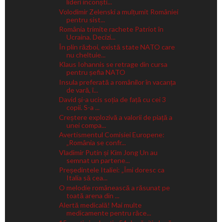
lideri inconști...
Volodimir Zelenski a mulțumit României
pentru sist...
România trimite rachete Patriot în
Ucraina. Decizi...
În plin război, există state NATO care
nu cheltuie...
Klaus Iohannis se retrage din cursa
pentru șefia NATO
Insula preferată a românilor în vacanța
de vară, î...
David și-a ucis soția de față cu cei 3
copii. S-a ...
Creștere explozivă a valorii de piață a
unei compa...
Avertismentul Comisiei Europene:
„România se confr...
Vladimir Putin și Kim Jong Un au
semnat un partene...
Președintele Italiei: „Îmi doresc ca
Italia să cea...
O melodie românească a răsunat pe
toată arena din ...
Alertă medicală! Mai multe
medicamente pentru răce...