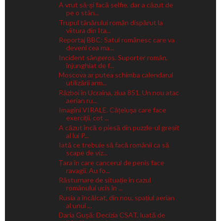
A vrut să-și facă selfie, dar a căzut de
pe o stân...
Trupul tânărului român dispărut la
viitura din Ita...
Reportaj BBC: Satul românesc care va
deveni cea ma...
Incident sângeros. Suporter român,
înjunghiat de f...
Moscova ar putea schimba calendarul
utilizării arm...
Război în Ucraina, ziua 851. Un nou atac
aerian ru...
Imagini VIRALE. Cățelușa care face
exerciții, cot ...
A căzut încă o piesă din puzzle-ul greșit
al lui P...
Iată ce trebuie să facă românii ca să
scape de viz...
Țara în care cancerul de penis face
ravagii. Au fo...
Răsturnare de situație în cazul
românului ucis în ...
Rusia a încălcat, din nou, spațiul aerian
al unui ...
Daria Gușă: Decizia CSAT, luată de