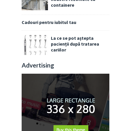
containere
Cadouri pentru iubitul tau
La ce se pot aștepta
pacienții după tratarea
cariilor
Advertising