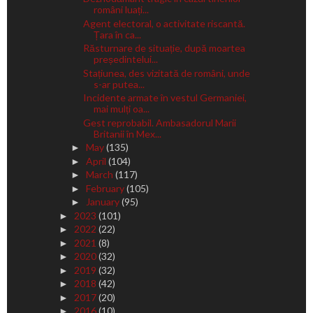
români luați...
Agent electoral, o activitate riscantă.
Țara în ca...
Răsturnare de situație, după moartea
președintelui...
Stațiunea, des vizitată de români, unde
s-ar putea...
Incidente armate în vestul Germaniei,
mai mulți oa...
Gest reprobabil. Ambasadorul Marii
Britanii în Mex...
May
(135)
►
April
(104)
►
March
(117)
►
February
(105)
►
January
(95)
►
2023
(101)
►
2022
(22)
►
2021
(8)
►
2020
(32)
►
2019
(32)
►
2018
(42)
►
2017
(20)
►
2016
(10)
►