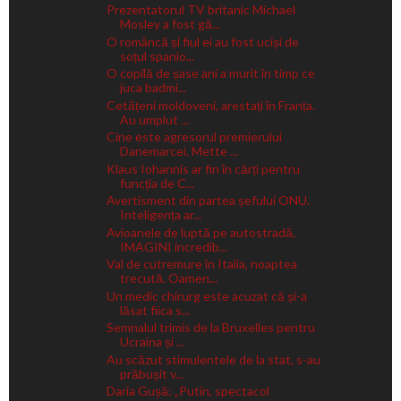
Prezentatorul TV britanic Michael
Mosley a fost gă...
O româncă și fiul ei au fost uciși de
soțul spanio...
O copilă de șase ani a murit în timp ce
juca badmi...
Cetățeni moldoveni, arestați în Franța.
Au umplut ...
Cine este agresorul premierului
Danemarcei. Mette ...
Klaus Iohannis ar fin în cărți pentru
funcția de C...
Avertisment din partea șefului ONU.
Inteligența ar...
Avioanele de luptă pe autostradă,
IMAGINI incredib...
Val de cutremure în Italia, noaptea
trecută. Oamen...
Un medic chirurg este acuzat că și-a
lăsat fiica s...
Semnalul trimis de la Bruxelles pentru
Ucraina și ...
Au scăzut stimulentele de la stat, s-au
prăbușit v...
Daria Gușă: „Putin, spectacol