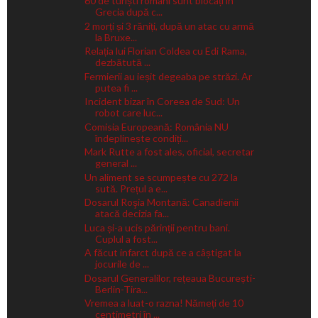
60 de turiști români sunt blocați în
Grecia după c...
2 morți și 3 răniți, după un atac cu armă
la Bruxe...
Relația lui Florian Coldea cu Edi Rama,
dezbătută ...
Fermierii au ieșit degeaba pe străzi. Ar
putea fi ...
Incident bizar în Coreea de Sud: Un
robot care luc...
Comisia Europeană: România NU
îndeplinește condiți...
Mark Rutte a fost ales, oficial, secretar
general ...
Un aliment se scumpește cu 272 la
sută. Prețul a e...
Dosarul Roşia Montană: Canadienii
atacă decizia fa...
Luca și-a ucis părinții pentru bani.
Cuplul a fost...
A făcut infarct după ce a câștigat la
jocurile de ...
Dosarul Generalilor, rețeaua București-
Berlin-Tira...
Vremea a luat-o razna! Nămeți de 10
centimetri în ...