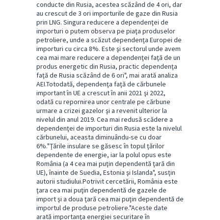
conducte din Rusia, acestea scăzând de 4 ori, dar
au crescut de 3 ori importurile de gaze din Rusia
prin LNG. Singura reducere a dependenţei de
importuri o putem observa pe piaţa produselor
petroliere, unde a scăzut dependenţa Europei de
importuri cu circa 8%. Este şi sectorul unde avem
cea mai mare reducere a dependenţei faţă de un
produs energetic din Rusia, practic dependenţa
faţă de Rusia scăzând de 6 ori", mai arată analiza
AEI.Totodată, dependenţa faţă de cărbunele
important în UE a crescut în anii 2021 şi 2022,
odată cu repornirea unor centrale pe cărbune
urmare a crizei gazelor şi a revenit ulterior la
nivelul din anul 2019. Cea mai redusă scădere a
dependenţei de importuri din Rusia este la nivelul
cărbunelui, aceasta diminuându-se cu doar
6%."Ţările insulare se găsesc în topul ţărilor
dependente de energie, iar la polul opus este
România (a 4 cea mai puţin dependentă ţară din
UE), înainte de Suedia, Estonia şi Islanda", susţin
autorii studiului.Potrivit cercetării, România este
ţara cea mai puţin dependentă de gazele de
import şi a doua ţară cea mai puţin dependentă de
importul de produse petroliere."Aceste date
arată importanţa energiei securitare în