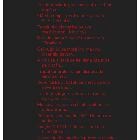
Incident aviatic grav: mai multe victime,
după ce ...
Sfârșit cumplit pentru un cuplu din
SUA. Cei doi s...
Tensiuni diplomatice pe axa
Washington - Moscova. ...
Doliu în lumea filmului: un actor din
"Pirații din...
Cel puțin 20 de morți în urma unui
incendiu devast...
A vrut să-și facă selfie, dar a căzut de
pe o stân...
Trupul tânărului român dispărut la
viitura din Ita...
Reportaj BBC: Satul românesc care va
deveni cea ma...
Incident sângeros. Suporter român,
înjunghiat de f...
Moscova ar putea schimba calendarul
utilizării arm...
Război în Ucraina, ziua 851. Un nou atac
aerian ru...
Imagini VIRALE. Cățelușa care face
exerciții, cot ...
A căzut încă o piesă din puzzle-ul greșit