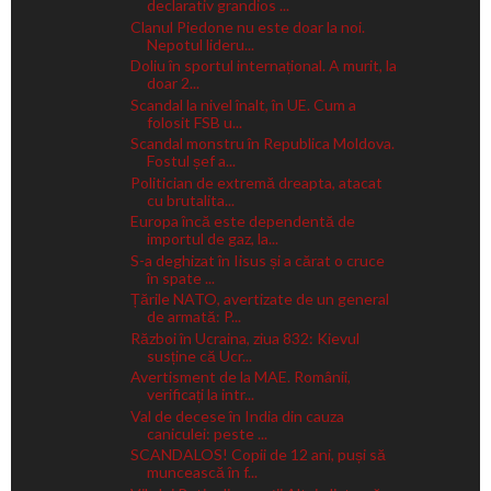
declarativ grandios ...
Clanul Piedone nu este doar la noi.
Nepotul lideru...
Doliu în sportul internațional. A murit, la
doar 2...
Scandal la nivel înalt, în UE. Cum a
folosit FSB u...
Scandal monstru în Republica Moldova.
Fostul șef a...
Politician de extremă dreapta, atacat
cu brutalita...
Europa încă este dependentă de
importul de gaz, la...
S-a deghizat în Iisus și a cărat o cruce
în spate ...
Țările NATO, avertizate de un general
de armată: P...
Război în Ucraina, ziua 832: Kievul
susține că Ucr...
Avertisment de la MAE. Românii,
verificați la intr...
Val de decese în India din cauza
caniculei: peste ...
SCANDALOS! Copii de 12 ani, puși să
muncească în f...