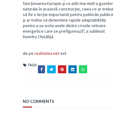
funcţionarea Europei şi cu atât mai mult a gazelor
naturale în această construcţie, ceea ce ar trebui
să fie o lecţie importantă pentru politicile publice
şi ar trebui să determine rapide adaptabilităţi
pentru a se evita unele dintre crizele viitoare
energetice care se prefigurează", a subliniat
Dumitru Chisăliţă.
de pe
realitatea.net
ext
TAGS
NO COMMENTS