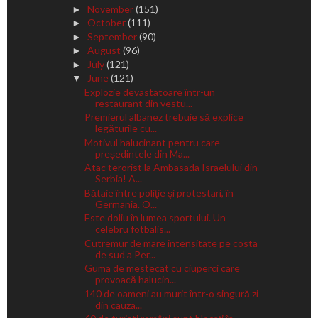
November
(151)
►
October
(111)
►
September
(90)
►
August
(96)
►
July
(121)
►
June
(121)
▼
Explozie devastatoare într-un
restaurant din vestu...
Premierul albanez trebuie să explice
legăturile cu...
Motivul halucinant pentru care
președintele din Ma...
Atac terorist la Ambasada Israelului din
Serbia! A...
Bătaie între poliţie şi protestari, în
Germania. O...
Este doliu în lumea sportului. Un
celebru fotbalis...
Cutremur de mare intensitate pe costa
de sud a Per...
Guma de mestecat cu ciuperci care
provoacă halucin...
140 de oameni au murit într-o singură zi
din cauza...