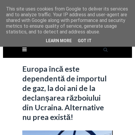
This site uses cookies from Google to deliver its services
and to analyze traffic. Your IP address and user-agent are
shared with Google along with performance and security
metrics to ensure quality of service, generate usage
statistics, and to detect and address abuse.
LEARN MORE
GOT IT
Europa încă este
dependentă de importul
de gaz, la doi ani de la
declanșarea războiului
din Ucraina. Alternative
nu prea există!