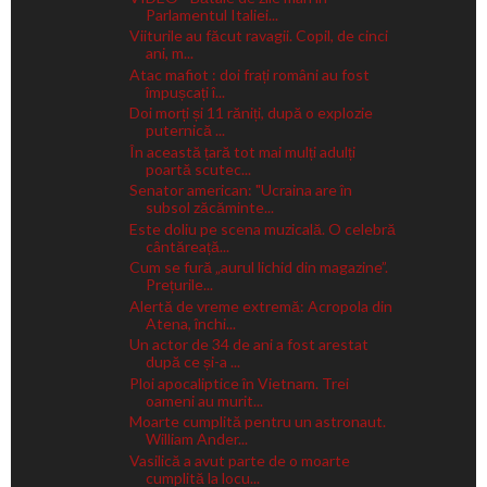
Parlamentul Italiei...
Viiturile au făcut ravagii. Copil, de cinci
ani, m...
Atac mafiot : doi frați români au fost
împușcați î...
Doi morți și 11 răniți, după o explozie
puternică ...
În această țară tot mai mulți adulți
poartă scutec...
Senator american: "Ucraina are în
subsol zăcăminte...
Este doliu pe scena muzicală. O celebră
cântăreață...
Cum se fură „aurul lichid din magazine”.
Prețurile...
Alertă de vreme extremă: Acropola din
Atena, închi...
Un actor de 34 de ani a fost arestat
după ce și-a ...
Ploi apocaliptice în Vietnam. Trei
oameni au murit...
Moarte cumplită pentru un astronaut.
William Ander...
Vasilică a avut parte de o moarte
cumplită la locu...