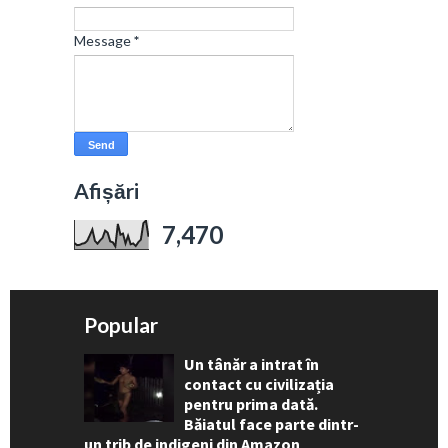
Message
*
Afișări
7,470
Popular
Un tânăr a intrat în
contact cu civilizația
pentru prima dată.
Băiatul face parte dintr-
un trib de indigeni din Amazon