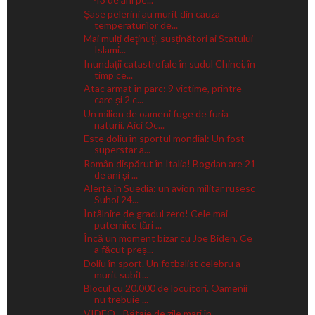
Șase pelerini au murit din cauza
temperaturilor de...
Mai mulți deţinuţi, susținători ai Statului
Islami...
Inundații catastrofale în sudul Chinei, în
timp ce...
Atac armat în parc: 9 victime, printre
care și 2 c...
Un milion de oameni fuge de furia
naturii. Aici Oc...
Este doliu în sportul mondial: Un fost
superstar a...
Român dispărut în Italia! Bogdan are 21
de ani și ...
Alertă în Suedia: un avion militar rusesc
Suhoi 24...
Întâlnire de gradul zero! Cele mai
puternice țări ...
Încă un moment bizar cu Joe Biden. Ce
a făcut preș...
Doliu în sport. Un fotbalist celebru a
murit subit...
Blocul cu 20.000 de locuitori. Oamenii
nu trebuie ...
VIDEO - Bătaie de zile mari în