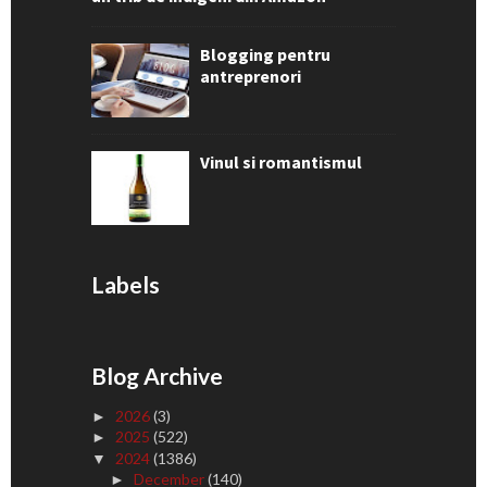
Blogging pentru
antreprenori
Vinul si romantismul
Labels
Blog Archive
2026
(3)
►
2025
(522)
►
2024
(1386)
▼
December
(140)
►