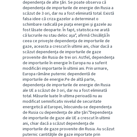
dependenţa de alte ţări. Se poate observa că
dependenţa de importurile de energie din Rusia a
scăzut de 3 ori, dar nu a fost eliminată total. Există
falsa idee că criza gazelor a determinat o
schimbare radicală pe piaţa energiei şi gazele au
fost lăsate deoparte. În fapt, statistica ne arată
că lucrurile nu stau deloc aşa", afirmă Chisăliţă.În
ceea ce priveşte dependenţa de importurile de
gaze, aceasta a crescut în ultimii ani, chiar dacă a
scăzut dependenţa de importurile de gaze
provenite din Rusia de trei ori. Astfel, dependenţa
de importurile în energie în Europa nu a suferit
modificări importante în ultimii ani. Prin urmare,
Europa rămâne puternic dependentă de
importurile de energie.Pe de altă parte,
dependenţa de importurile de energie din Rusia
ale UE a scăzut de 3 ori, dar nu a fost eliminată
total. Măsurile luate în ultima perioadă nu au
modificat semnificativ nivelul de securitate
energetică al Europei, înlocuindu-se dependenţa
de Rusia cu dependenţa de alte ţări."Dependenţa
de importurile de gaze ale UE a crescut în ultimii
ani, chiar dacă a scăzut dependenţa de
importurile de gaze provenite din Rusia. Au scăzut
puternic cantităţile de gaze importate prin