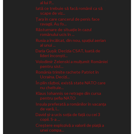
al lui P...
Iată ce trebuie să facă românii ca să
scape de viz...
Țara în care cancerul de penis face
ravagii. Au fo...
Răsturnare de situație în cazul
românului ucis în ...
Rusia a încălcat, din nou, spațiul aerian
al unui ...
Daria Gușă: Decizia CSAT, luată de
lideri inconști...
Volodimir Zelenski a mulțumit României
pentru sist...
România trimite rachete Patriot în
Ucraina. Decizi...
În plin război, există state NATO care
nu cheltuie...
Klaus Iohannis se retrage din cursa
pentru șefia NATO
Insula preferată a românilor în vacanța
de vară, î...
David și-a ucis soția de față cu cei 3
copii. S-a ...
Creștere explozivă a valorii de piață a
unei compa...