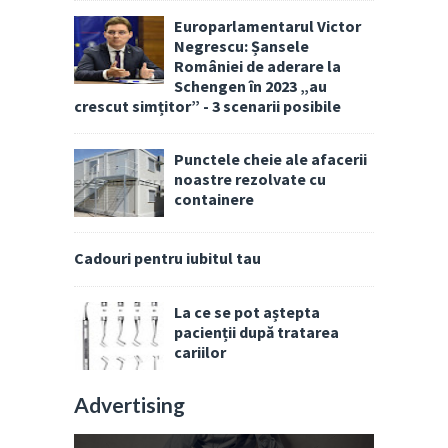
Europarlamentarul Victor
Negrescu: Șansele
României de aderare la
Schengen în 2023 „au
crescut simțitor” - 3 scenarii posibile
Punctele cheie ale afacerii
noastre rezolvate cu
containere
Cadouri pentru iubitul tau
La ce se pot aștepta
pacienții după tratarea
cariilor
Advertising