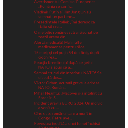
Avertismentul Comisiei Europene:
„România se confr...
Vladimir Putin și Kim Jong Un au
semnat un partene...
Președintele Italiei: „Îmi doresc ca
Italia să cea...
O melodie românească a răsunat pe
toată arena din ...
Alertă medicală! Mai multe
medicamente pentru răce...
15 morţi şi cel puțin 54 de răniţi, după
ciocnirea...
Reacția Kremlinului după ce șeful
NATO a spus că a...
Semnal crucial din interiorul NATO! Se
discută des...
Viktor Orban, acuzații grave la adresa
NATO. Român...
Mihail Neamțu: „Macovei s-a întâlnit cu
Soros în S...
Incident grav la EURO 2024. Un individ
a venit cu ...
Cine este românul care a murit în
Congo. Petru ave...
Povestea inedită a unei femei închisă
43 de ani pe...