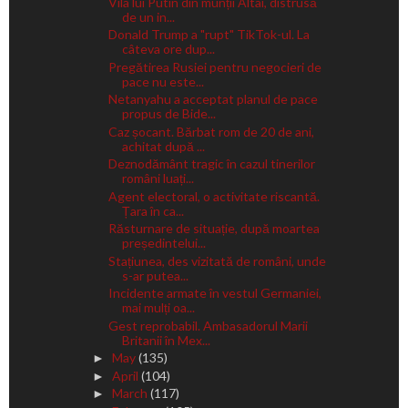
Vila lui Putin din munții Altai, distrusă
de un in...
Donald Trump a "rupt" TikTok-ul. La
câteva ore dup...
Pregătirea Rusiei pentru negocieri de
pace nu este...
Netanyahu a acceptat planul de pace
propus de Bide...
Caz șocant. Bărbat rom de 20 de ani,
achitat după ...
Deznodământ tragic în cazul tinerilor
români luați...
Agent electoral, o activitate riscantă.
Țara în ca...
Răsturnare de situație, după moartea
președintelui...
Stațiunea, des vizitată de români, unde
s-ar putea...
Incidente armate în vestul Germaniei,
mai mulți oa...
Gest reprobabil. Ambasadorul Marii
Britanii în Mex...
May
(135)
►
April
(104)
►
March
(117)
►