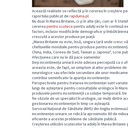
Această realitate se reflectă și în cererea în creștere p
raportului publicat de
rapduma.pl
.
Nu doar în Marea Britanie, ci și în alte țări, cum ar fi Sta
cererea
pentru scutece
pentru adulți este în continuă e
factori, inclusiv modificările demografice și îmbătrânirea 
crescută a acestor produse pe piață.
„Marea Britanie nu este, însă, singura țară unde cresc vâ
cheltuielile mondiale pentru produse pentru incontinență. 
China, India, Coreea de Sud, Taiwan și Japonia", scrie publ
Afecțiunea care nu le dă pace oamenilor
Deși incontinența urinară este adesea percepută ca o afe
aceasta este, de fapt, un simptom al altor probleme de s
neurologice sau efectele secundare ale unor medicament
contribui semnificativ la apariția incontinenței.
Perspectivele pentru tratarea incontinenței sunt variate,
lungi de așteptare pentru consultațiile urologice în Mare
produsele pentru incontinență ca soluție temporară. De
fie văzute de un specialist în urologie, iar mulți dintre 
gestionarea incontinenței în timp ce așteaptă.
Serviciul Național de Sănătate (NHS) din Anglia estimează
incontinenței urinare se ridică la aproximativ 80 de milioa
eficiente a acestei probleme de sănătate publică.
Creșterea utilizării scutecelor la adulți în Marea Britanie 