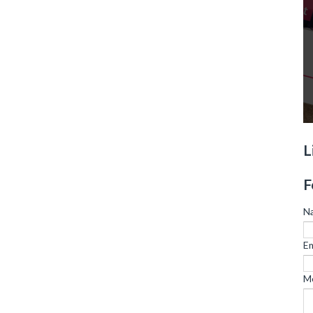
L
F
N
Em
M