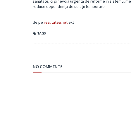
sănătate, ci și nevoia urgentă de reforme în sistemul med
reduce dependența de soluții temporare.
de pe
realitatea.net
ext
TAGS
NO COMMENTS