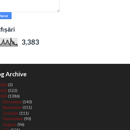
fișări
3,383
og Archive
2026
(3)
2025
(522)
2024
(1386)
December
(140)
►
November
(151)
►
October
(111)
►
September
(90)
►
August
(96)
►
July
(121)