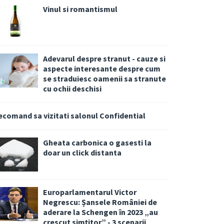
Vinul si romantismul
Adevarul despre stranut - cauze si
aspecte interesante despre cum
se straduiesc oamenii sa stranute
cu ochii deschisi
ecomand sa vizitati salonul Confidential
Gheata carbonica o gasesti la
doar un click distanta
Europarlamentarul Victor
Negrescu: Șansele României de
aderare la Schengen în 2023 „au
crescut simțitor” - 3 scenarii