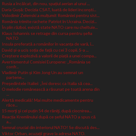
Rusia a încălcat, din nou, spațiul aerian al unui ...
Daria Gușă: Decizia CSAT, luată de lideri inconști...
Volodimir Zelenski a mulțumit României pentru sist...
România trimite rachete Patriot în Ucraina. Decizi...
În plin război, există state NATO care nu cheltuie...
Klaus Iohannis se retrage din cursa pentru șefia
NATO
Insula preferată a românilor în vacanța de vară, î...
David și-a ucis soția de față cu cei 3 copii. S-a ...
Creștere explozivă a valorii de piață a unei compa...
Avertismentul Comisiei Europene: „România se
confr...
Vladimir Putin și Kim Jong Un au semnat un
partene...
Președintele Italiei: „Îmi doresc ca Italia să cea...
O melodie românească a răsunat pe toată arena din
...
Alertă medicală! Mai multe medicamente pentru
răce...
15 morţi şi cel puțin 54 de răniţi, după ciocnirea...
Reacția Kremlinului după ce șeful NATO a spus că
a...
Semnal crucial din interiorul NATO! Se discută des...
Viktor Orban, acuzații grave la adresa NATO.