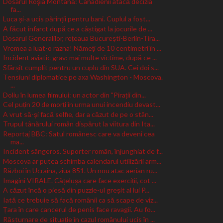
Dosarul Roşia Montană: Canadienii atacă decizia
fa...
Luca și-a ucis părinții pentru bani. Cuplul a fost...
A făcut infarct după ce a câștigat la jocurile de ...
Dosarul Generalilor, rețeaua București-Berlin-Tira...
Vremea a luat-o razna! Nămeți de 10 centimetri în ...
Incident aviatic grav: mai multe victime, după ce ...
Sfârșit cumplit pentru un cuplu din SUA. Cei doi s...
Tensiuni diplomatice pe axa Washington - Moscova.
...
Doliu în lumea filmului: un actor din "Pirații din...
Cel puțin 20 de morți în urma unui incendiu devast...
A vrut să-și facă selfie, dar a căzut de pe o stân...
Trupul tânărului român dispărut la viitura din Ita...
Reportaj BBC: Satul românesc care va deveni cea
ma...
Incident sângeros. Suporter român, înjunghiat de f...
Moscova ar putea schimba calendarul utilizării arm...
Război în Ucraina, ziua 851. Un nou atac aerian ru...
Imagini VIRALE. Cățelușa care face exerciții, cot ...
A căzut încă o piesă din puzzle-ul greșit al lui P...
Iată ce trebuie să facă românii ca să scape de viz...
Țara în care cancerul de penis face ravagii. Au fo...
Răsturnare de situație în cazul românului ucis în ...