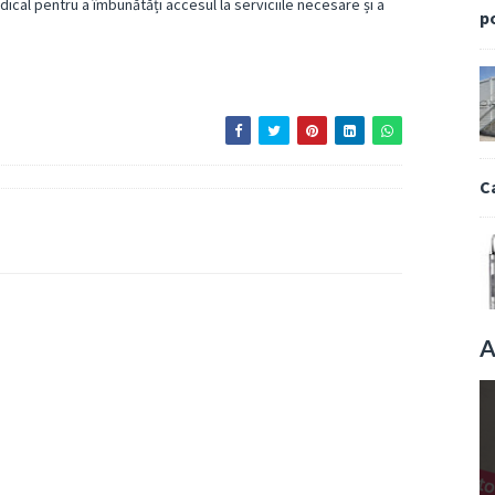
ical pentru a îmbunătăți accesul la serviciile necesare și a
p
C
A