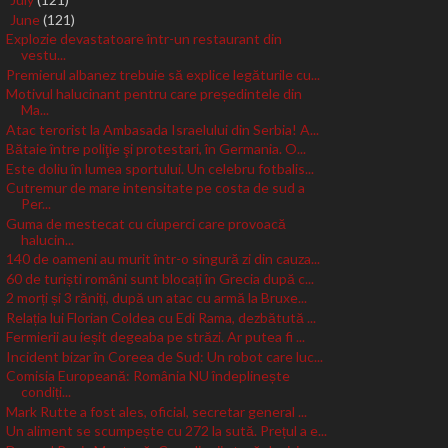
►
June
(121)
▼
Explozie devastatoare într-un restaurant din
vestu...
Premierul albanez trebuie să explice legăturile cu...
Motivul halucinant pentru care președintele din
Ma...
Atac terorist la Ambasada Israelului din Serbia! A...
Bătaie între poliţie şi protestari, în Germania. O...
Este doliu în lumea sportului. Un celebru fotbalis...
Cutremur de mare intensitate pe costa de sud a
Per...
Guma de mestecat cu ciuperci care provoacă
halucin...
140 de oameni au murit într-o singură zi din cauza...
60 de turiști români sunt blocați în Grecia după c...
2 morți și 3 răniți, după un atac cu armă la Bruxe...
Relația lui Florian Coldea cu Edi Rama, dezbătută ...
Fermierii au ieșit degeaba pe străzi. Ar putea fi ...
Incident bizar în Coreea de Sud: Un robot care luc...
Comisia Europeană: România NU îndeplinește
condiți...
Mark Rutte a fost ales, oficial, secretar general ...
Un aliment se scumpește cu 272 la sută. Prețul a e...