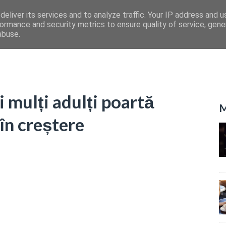
eliver its services and to analyze traffic. Your IP address and 
ormance and security metrics to ensure quality of service, gen
abuse.
i mulți adulți poartă
M
în creștere