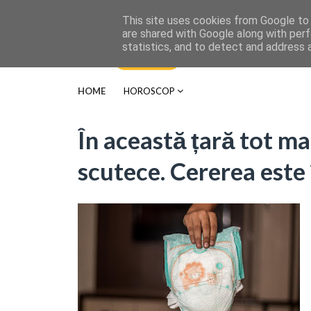
This site uses cookies from Google to d
are shared with Google along with perf
statistics, and to detect and address 
HOME
HOROSCOP
În această țară tot ma
scutece. Cererea este 