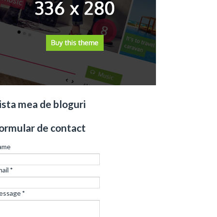
ista mea de bloguri
ormular de contact
ame
ail
*
essage
*