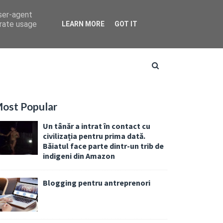
user-agent
erate usage
LEARN MORE
GOT IT
ost Popular
Un tânăr a intrat în contact cu
civilizația pentru prima dată.
Băiatul face parte dintr-un trib de
indigeni din Amazon
Blogging pentru antreprenori