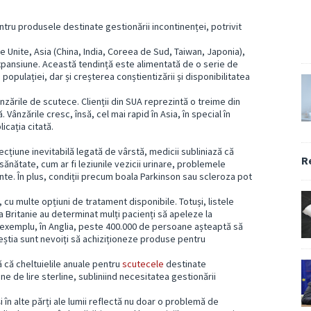
entru produsele destinate gestionării incontinenței, potrivit
tele Unite, Asia (China, India, Coreea de Sud, Taiwan, Japonia),
xpansiune. Această tendință este alimentată de o serie de
populației, dar și creșterea conștientizării și disponibilitatea
nzările de scutece. Clienții din SUA reprezintă o treime din
Vânzările cresc, însă, cel mai rapid în Asia, în special în
icația citată.
cțiune inevitabilă legată de vârstă, medicii subliniază că
R
ănătate, cum ar fi leziunile vezicii urinare, problemele
e. În plus, condiții precum boala Parkinson sau scleroza pot
 cu multe opțiuni de tratament disponibile. Totuși, listele
a Britanie au determinat mulți pacienți să apeleze la
 exemplu, în Anglia, peste 400.000 de persoane așteaptă să
aceștia sunt nevoiți să achiziționeze produse pentru
 că cheltuielile anuale pentru
scutecele
destinate
ne de lire sterline, subliniind necesitatea gestionării
și în alte părți ale lumii reflectă nu doar o problemă de