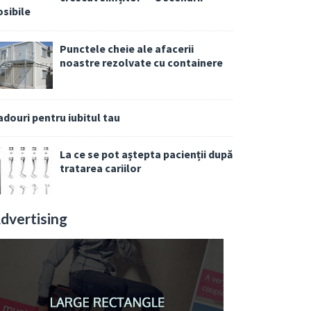
osibile
Punctele cheie ale afacerii
noastre rezolvate cu containere
adouri pentru iubitul tau
La ce se pot aștepta pacienții după
tratarea cariilor
dvertising