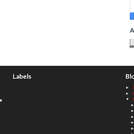
A
Labels
Bl
►
►
▼
de