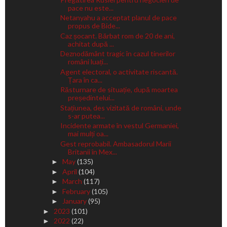
pace nu este...
Netanyahu a acceptat planul de pace
propus de Bide...
Caz șocant. Bărbat rom de 20 de ani,
achitat după ...
Deznodământ tragic în cazul tinerilor
români luați...
Agent electoral, o activitate riscantă.
Țara în ca...
Răsturnare de situație, după moartea
președintelui...
Stațiunea, des vizitată de români, unde
s-ar putea...
Incidente armate în vestul Germaniei,
mai mulți oa...
Gest reprobabil. Ambasadorul Marii
Britanii în Mex...
May
(135)
►
April
(104)
►
March
(117)
►
February
(105)
►
January
(95)
►
2023
(101)
►
2022
(22)
►