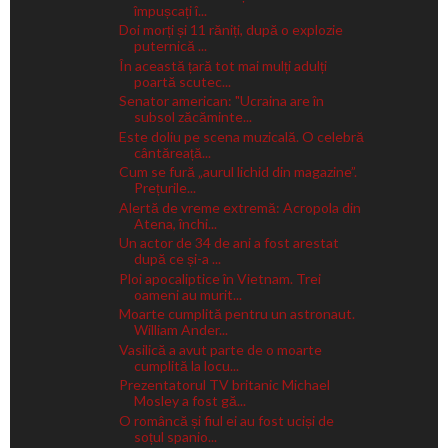
împușcați î...
Doi morți și 11 răniți, după o explozie
puternică ...
În această țară tot mai mulți adulți
poartă scutec...
Senator american: "Ucraina are în
subsol zăcăminte...
Este doliu pe scena muzicală. O celebră
cântăreață...
Cum se fură „aurul lichid din magazine”.
Prețurile...
Alertă de vreme extremă: Acropola din
Atena, închi...
Un actor de 34 de ani a fost arestat
după ce și-a ...
Ploi apocaliptice în Vietnam. Trei
oameni au murit...
Moarte cumplită pentru un astronaut.
William Ander...
Vasilică a avut parte de o moarte
cumplită la locu...
Prezentatorul TV britanic Michael
Mosley a fost gă...
O româncă și fiul ei au fost uciși de
soțul spanio...