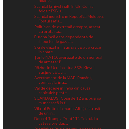
doar 2...
Scandal la nivel înalt, în UE. Cum a
folosit FSB u...
Scandal monstru în Republica Moldova.
Fostul șef a...
Politician de extremă dreapta, atacat
cu brutalita...
Europa încă este dependentă de
importul de gaz, la...
S-a deghizat în Iisus și a cărat o cruce
în spate ...
Țările NATO, avertizate de un general
de armată: P...
Război în Ucraina, ziua 832: Kievul
susține că Ucr...
Avertisment de la MAE. Românii,
verificați la intr...
Val de decese în India din cauza
caniculei: peste ...
SCANDALOS! Copii de 12 ani, puși să
muncească în f...
Vila lui Putin din munții Altai, distrusă
de un in...
Donald Trump a "rupt" TikTok-ul. La
câteva ore dup...
Pregătirea Rusiei pentru negocieri de