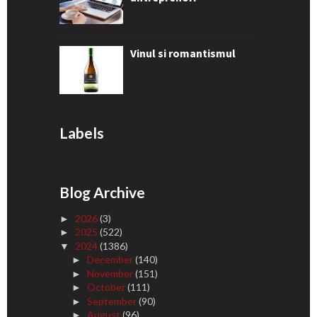
Vinul si romantismul
Labels
Blog Archive
2026
(3)
►
2025
(522)
►
2024
(1386)
▼
December
(140)
►
November
(151)
►
October
(111)
►
September
(90)
►
August
(96)
►