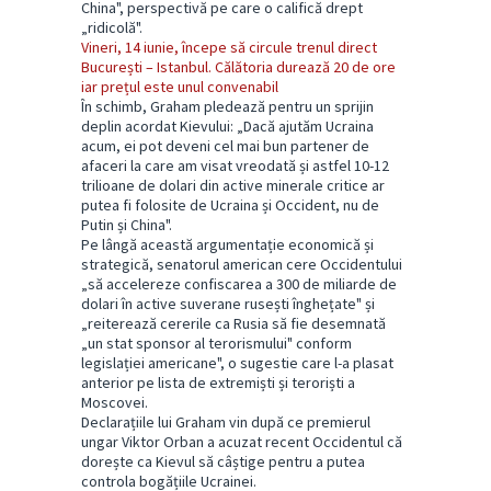
China", perspectivă pe care o califică drept
„ridicolă".
Vineri, 14 iunie, începe să circule trenul direct
București – Istanbul. Călătoria durează 20 de ore
iar prețul este unul convenabil
În schimb, Graham pledează pentru un sprijin
deplin acordat Kievului: „Dacă ajutăm Ucraina
acum, ei pot deveni cel mai bun partener de
afaceri la care am visat vreodată și astfel 10-12
trilioane de dolari din active minerale critice ar
putea fi folosite de Ucraina și Occident, nu de
Putin și China".
Pe lângă această argumentație economică și
strategică, senatorul american cere Occidentului
„să accelereze confiscarea a 300 de miliarde de
dolari în active suverane rusești înghețate" și
„reiterează cererile ca Rusia să fie desemnată
„un stat sponsor al terorismului" conform
legislației americane", o sugestie care l-a plasat
anterior pe lista de extremiști și teroriști a
Moscovei.
Declarațiile lui Graham vin după ce premierul
ungar Viktor Orban a acuzat recent Occidentul că
dorește ca Kievul să câștige pentru a putea
controla bogățiile Ucrainei.