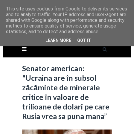
This site uses cookies from Google to deliver its services
and to analyze traffic. Your IP address and user-agent are
shared with Google along with performance and security
metrics to ensure quality of service, generate usage
statistics, and to detect and address abuse.
LEARN MORE
GOT IT
Senator american:
"Ucraina are în subsol
zăcăminte de minerale
critice în valoare de
trilioane de dolari pe care
Rusia vrea sa puna mana”