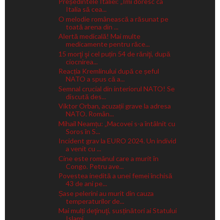
Președintele Italiei: „Îmi doresc ca
Italia să cea...
O melodie românească a răsunat pe
toată arena din ...
Alertă medicală! Mai multe
medicamente pentru răce...
15 morţi şi cel puțin 54 de răniţi, după
ciocnirea...
Reacția Kremlinului după ce șeful
NATO a spus că a...
Semnal crucial din interiorul NATO! Se
discută des...
Viktor Orban, acuzații grave la adresa
NATO. Român...
Mihail Neamțu: „Macovei s-a întâlnit cu
Soros în S...
Incident grav la EURO 2024. Un individ
a venit cu ...
Cine este românul care a murit în
Congo. Petru ave...
Povestea inedită a unei femei închisă
43 de ani pe...
Șase pelerini au murit din cauza
temperaturilor de...
Mai mulți deţinuţi, susținători ai Statului
Islami...