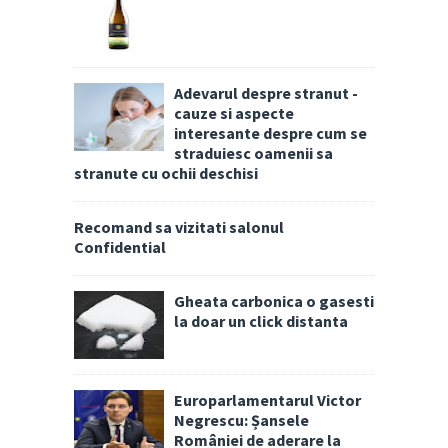
Adevarul despre stranut -
cauze si aspecte
interesante despre cum se
straduiesc oamenii sa
stranute cu ochii deschisi
Recomand sa vizitati salonul
Confidential
Gheata carbonica o gasesti
la doar un click distanta
Europarlamentarul Victor
Negrescu: Șansele
României de aderare la