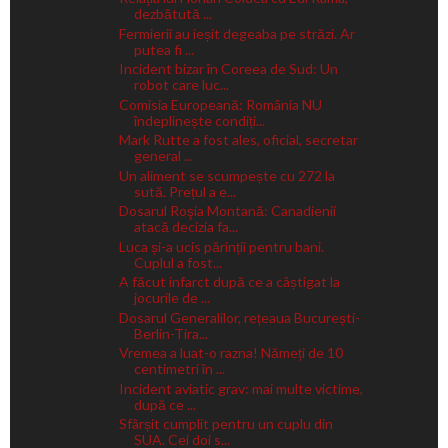
dezbătută ...
Fermierii au ieșit degeaba pe străzi. Ar
putea fi ...
Incident bizar în Coreea de Sud: Un
robot care luc...
Comisia Europeană: România NU
îndeplinește condiți...
Mark Rutte a fost ales, oficial, secretar
general ...
Un aliment se scumpește cu 272 la
sută. Prețul a e...
Dosarul Roşia Montană: Canadienii
atacă decizia fa...
Luca și-a ucis părinții pentru bani.
Cuplul a fost...
A făcut infarct după ce a câștigat la
jocurile de ...
Dosarul Generalilor, rețeaua București-
Berlin-Tira...
Vremea a luat-o razna! Nămeți de 10
centimetri în ...
Incident aviatic grav: mai multe victime,
după ce ...
Sfârșit cumplit pentru un cuplu din
SUA. Cei doi s...