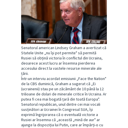
Senatorul american Lindsey Graham a avertizat că
Statele Unite „nu își pot permite" să permită
Rusiei să obțină victoria în conflictul din Ucraina,
deoarece acest lucru ar însemna pierderea
accesului direct la vastele resurse minerale ale
țării.
Într-un interviu acordat emisiunii „Face the Nation"
de la CBS duminică, Graham a sugerat că „Ei
(ucrainenii) stau pe un zăcământ de 10 până la 12
trilioane de dolari de minerale critice în Ucraina. Ar
putea fi cea mai bogată țară din toată Europa".
Senatorul republican, unul dintre cei mai vocali
susținători ai Ucrainei în Congresul SUA, își
exprimă îngrijorarea că o eventuală victorie a
Rusiei ar însemna că „această „mină de aur" ar
ajunge la dispoziția lui Putin, care ar împărți-o cu