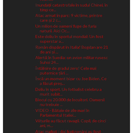
Inundații catastrofale în sudul Chinei, în
timp ce...
Atac armat în parc: 9 victime, printre
care și 2 c...
Un milion de oameni fuge de furia
naturii. Aici Oc...
Este doliu în sportul mondial: Un fost
superstar a...
Român dispărut în Italia! Bogdan are 21
de ani și ...
Alertă în Suedia: un avion militar rusesc
Suhoi 24...
Întâlnire de gradul zero! Cele mai
puternice țări ...
Încă un moment bizar cu Joe Biden. Ce
a făcut preș...
Doliu în sport. Un fotbalist celebru a
murit subit...
Blocul cu 20.000 de locuitori. Oamenii
nu trebuie ...
VIDEO - Bătaie de zile mari în
Parlamentul Italiei...
Viiturile au făcut ravagii. Copil, de cinci
ani, m...
Atac mafiot : doi frați români au fost