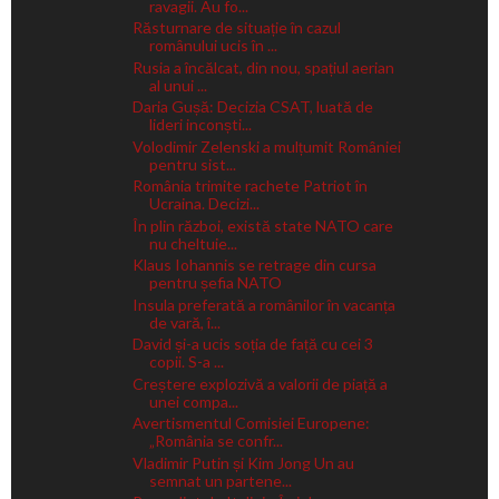
ravagii. Au fo...
Răsturnare de situație în cazul
românului ucis în ...
Rusia a încălcat, din nou, spațiul aerian
al unui ...
Daria Gușă: Decizia CSAT, luată de
lideri inconști...
Volodimir Zelenski a mulțumit României
pentru sist...
România trimite rachete Patriot în
Ucraina. Decizi...
În plin război, există state NATO care
nu cheltuie...
Klaus Iohannis se retrage din cursa
pentru șefia NATO
Insula preferată a românilor în vacanța
de vară, î...
David și-a ucis soția de față cu cei 3
copii. S-a ...
Creștere explozivă a valorii de piață a
unei compa...
Avertismentul Comisiei Europene:
„România se confr...
Vladimir Putin și Kim Jong Un au
semnat un partene...