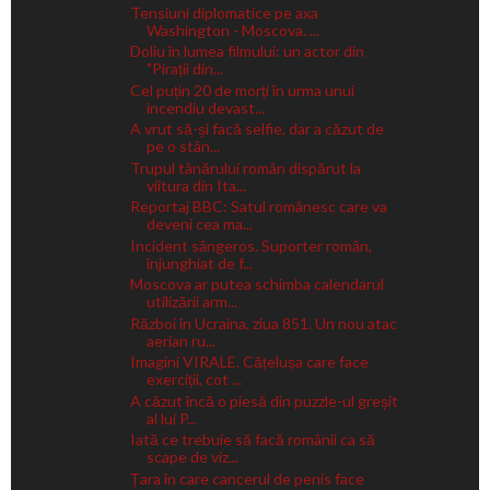
Tensiuni diplomatice pe axa
Washington - Moscova. ...
Doliu în lumea filmului: un actor din
"Pirații din...
Cel puțin 20 de morți în urma unui
incendiu devast...
A vrut să-și facă selfie, dar a căzut de
pe o stân...
Trupul tânărului român dispărut la
viitura din Ita...
Reportaj BBC: Satul românesc care va
deveni cea ma...
Incident sângeros. Suporter român,
înjunghiat de f...
Moscova ar putea schimba calendarul
utilizării arm...
Război în Ucraina, ziua 851. Un nou atac
aerian ru...
Imagini VIRALE. Cățelușa care face
exerciții, cot ...
A căzut încă o piesă din puzzle-ul greșit
al lui P...
Iată ce trebuie să facă românii ca să
scape de viz...
Țara în care cancerul de penis face