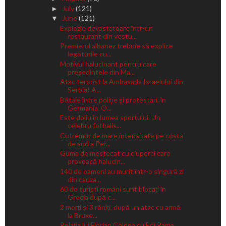
July
(121)
►
June
(121)
▼
Explozie devastatoare într-un
restaurant din vestu...
Premierul albanez trebuie să explice
legăturile cu...
Motivul halucinant pentru care
președintele din Ma...
Atac terorist la Ambasada Israelului din
Serbia! A...
Bătaie între poliţie şi protestari, în
Germania. O...
Este doliu în lumea sportului. Un
celebru fotbalis...
Cutremur de mare intensitate pe costa
de sud a Per...
Guma de mestecat cu ciuperci care
provoacă halucin...
140 de oameni au murit într-o singură zi
din cauza...
60 de turiști români sunt blocați în
Grecia după c...
2 morți și 3 răniți, după un atac cu armă
la Bruxe...
Relația lui Florian Coldea cu Edi Rama,