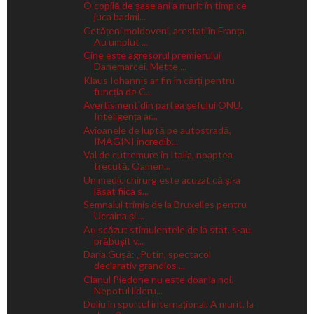
O copilă de șase ani a murit în timp ce
juca badmi...
Cetățeni moldoveni, arestați în Franța.
Au umplut ...
Cine este agresorul premierului
Danemarcei. Mette ...
Klaus Iohannis ar fin în cărți pentru
funcția de C...
Avertisment din partea șefului ONU.
Inteligența ar...
Avioanele de luptă pe autostradă,
IMAGINI incredib...
Val de cutremure în Italia, noaptea
trecută. Oamen...
Un medic chirurg este acuzat că și-a
lăsat fiica s...
Semnalul trimis de la Bruxelles pentru
Ucraina și ...
Au scăzut stimulentele de la stat, s-au
prăbușit v...
Daria Gușă: „Putin, spectacol
declarativ grandios ...
Clanul Piedone nu este doar la noi.
Nepotul lideru...
Doliu în sportul internațional. A murit, la