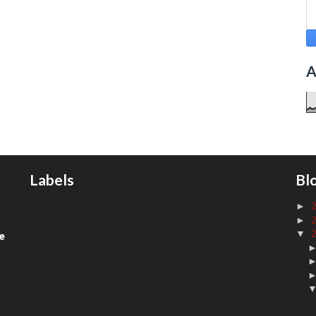
A
Labels
Bl
►
►
▼
de