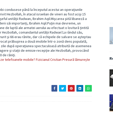
bi condusese până la începutul acestui an operaţiunile
ivit Hezbollah, în atacul israelian de vineri au fost ucişi 15
şeful unităţii Radwan, Ibrahim Aqil.Mişcarea şiită libaneză a
liderii săi importanţi, Ibrahim Aqil.Puţin mai devreme, un
ne de luptă ale armatei aerului au efectuat o lovitură ţintită
ilor Hezbollah, comandantul unităţii Radwan'.La rândul său,
murit şi 66 erau rănite, dar că echipele de salvare se aşteptau
vocat prăbuşirea a două imobile într-o zonă dens populată,
âteva zile după operaţiunea spectaculoasă atribuită de asemenea
 pagere şi staţii de emisie-recepţie ale Hezbollah, provocând
0 de răniţi.
R
ze telefoanele mobile? Fizicianul Cristian Presură lămurește