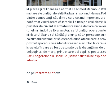
Mişcarea şiită libaneză a afirmat că Ahmed Mahmoud Wah
militare ale unităţii de elită Radwan în sprijinul Hamas.Potr
dintre combatanţii săi, dintre care cel mai important era 
confirmat vineri seara că Israelul l-a ucis pe unul dintre 
purtător de cuvânt al armatei israeliene declara că 'avioa
(...) eliminându-l pe Ibrahim Aqil, şeful unităţii operaţiun
Ministerul libanez al Sănătăţii anunţa că 14 persoane au 
ca numărul victimelor să crească după atacul care a pro
potrivit apărării civile.Atacul israelian a avut loc la c
Israelului în care au fost detonate de la distanţă mii de
cel puţin 37 de morţi, printre care doi copii, şi peste 3.50
Cazul pagerelor din Liban: Ce „șanse" sunt să ne explode
situația
de pe
realitatea.net
ext
TAGS