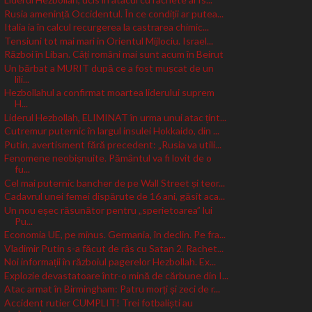
Rusia amenință Occidentul. În ce condiții ar putea...
Italia ia în calcul recurgerea la castrarea chimic...
Tensiuni tot mai mari in Orientul Mijlociu. Israel...
Război în Liban. Câți români mai sunt acum în Beirut
Un bărbat a MURIT după ce a fost mușcat de un
lili...
Hezbollahul a confirmat moartea liderului suprem
H...
Liderul Hezbollah, ELIMINAT în urma unui atac țint...
Cutremur puternic în largul insulei Hokkaido, din ...
Putin, avertisment fără precedent: „Rusia va utili...
Fenomene neobișnuite. Pământul va fi lovit de o
fu...
Cel mai puternic bancher de pe Wall Street și teor...
Cadavrul unei femei dispărute de 16 ani, găsit aca...
Un nou eșec răsunător pentru „sperietoarea” lui
Pu...
Economia UE, pe minus. Germania, în declin. Pe fra...
Vladimir Putin s-a făcut de râs cu Satan 2. Rachet...
Noi informații în războiul pagerelor Hezbollah. Ex...
Explozie devastatoare într-o mină de cărbune din I...
Atac armat în Birmingham: Patru morți și zeci de r...
Accident rutier CUMPLIT! Trei fotbaliști au