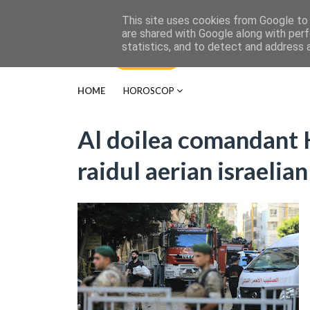
This site uses cookies from Google to d
are shared with Google along with perf
statistics, and to detect and address 
HOME
HOROSCOP
Al doilea comandant H
raidul aerian israelia