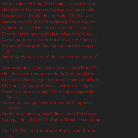
Anunț major: Războiul din Ucraina s-ar putea termi...
Un bărbat a fost arestat după ce și-a sunat soția ...
Incendii catastrofale de vegetație: Flăcările au a...
Ucraina are o nouă armă terifiantă. Poate topi art...
Explozie puternică în centrul Koln-ului. Un local ...
Este doliu în lumea muzicii la nivel mondial: A mu...
Avertisment de la Ministerul de Externe. Sunt viza...
Scandalul Schengen. Pe cine vor controla vameșii
g...
Dmitri Medvedev, o nouă declarație controversată:
...
Atac armat într-o închisoare. Directoarea Maria Da...
Un celebru culturist a decedat la 36 de ani. Bărba...
Cum arată planul de pace pentru Ucraina al lui Don...
Ce tehnici folosește Rusia ca să recruteze agenți....
Avertizare pentru români: Germania a suspendat
Spa...
Cutremur cu magnitudinea însemnată, raportat
mierc...
După operațiunea specială din Ucraina, Putin vrea ...
La un pas de TRAGEDIE! Pod prăbușit la scurt timp
...
Cum a SLĂBIT Viktor Orban? Rețeta transformării
sp...