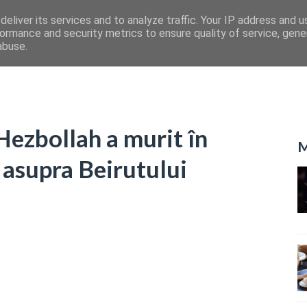
eliver its services and to analyze traffic. Your IP address and 
ormance and security metrics to ensure quality of service, gen
abuse.
ezbollah a murit în
M
n asupra Beirutului