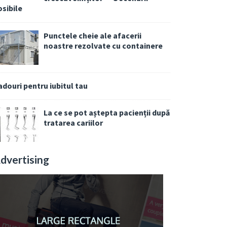
osibile
Punctele cheie ale afacerii
noastre rezolvate cu containere
adouri pentru iubitul tau
La ce se pot aștepta pacienții după
tratarea cariilor
dvertising