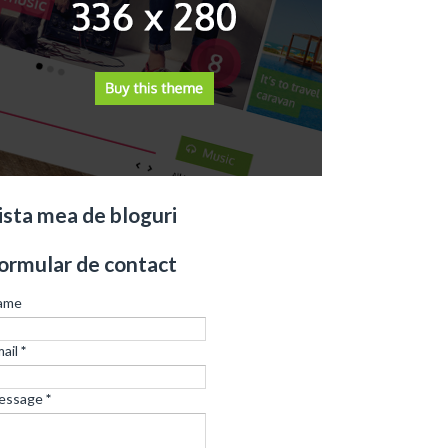
ista mea de bloguri
ormular de contact
ame
ail
*
essage
*