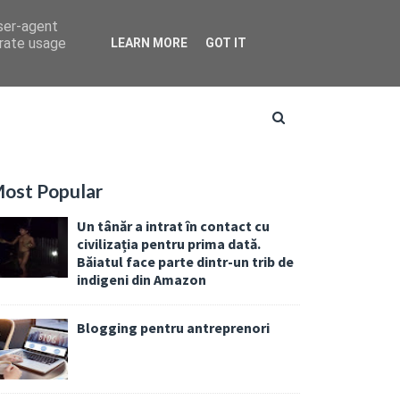
user-agent
erate usage
LEARN MORE
GOT IT
ost Popular
Un tânăr a intrat în contact cu
civilizația pentru prima dată.
Băiatul face parte dintr-un trib de
indigeni din Amazon
Blogging pentru antreprenori