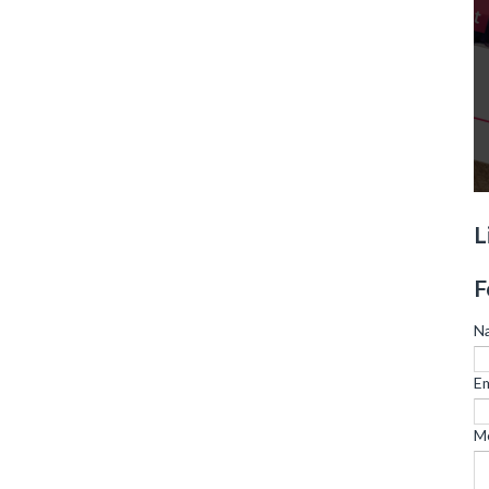
L
F
N
Em
M