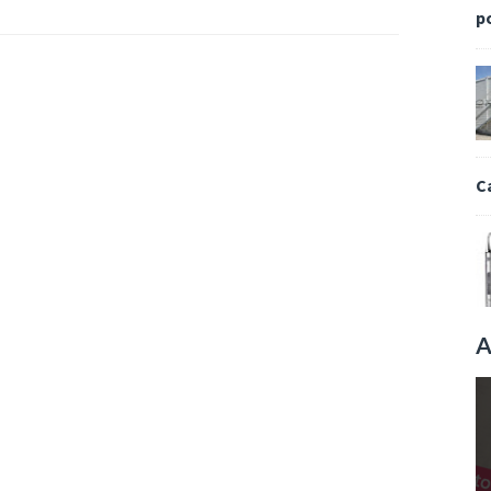
p
C
A