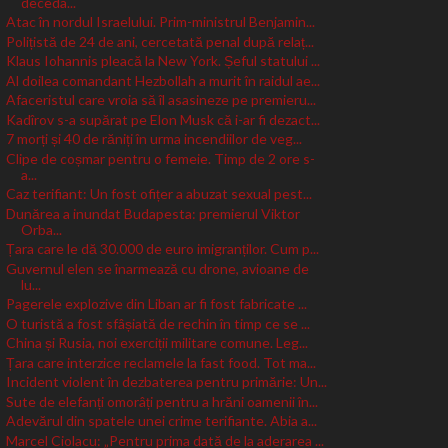
deceda...
Atac în nordul Israelului. Prim-ministrul Benjamin...
Polițistă de 24 de ani, cercetată penal după relaț...
Klaus Iohannis pleacă la New York. Șeful statului ...
Al doilea comandant Hezbollah a murit în raidul ae...
Afaceristul care vroia să îl asasineze pe premieru...
Kadîrov s-a supărat pe Elon Musk că i-ar fi dezact...
7 morți și 40 de răniți în urma incendiilor de veg...
Clipe de coșmar pentru o femeie. Timp de 2 ore s-
a...
Caz terifiant: Un fost ofițer a abuzat sexual pest...
Dunărea a inundat Budapesta: premierul Viktor
Orba...
Țara care le dă 30.000 de euro imigranților. Cum p...
Guvernul elen se înarmează cu drone, avioane de
lu...
Pagerele explozive din Liban ar fi fost fabricate ...
O turistă a fost sfâșiată de rechin în timp ce se ...
China și Rusia, noi exerciții militare comune. Leg...
Țara care interzice reclamele la fast food. Tot ma...
Incident violent în dezbaterea pentru primărie: Un...
Sute de elefanți omorâți pentru a hrăni oamenii în...
Adevărul din spatele unei crime terifiante. Abia a...
Marcel Ciolacu: „Pentru prima dată de la aderarea ...