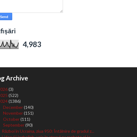
fișări
4,983
og Archive
2026
(3)
2025
(522)
2024
(1386)
December
(140)
►
November
(151)
►
October
(111)
►
September
(90)
▼
Război în Ucraina, ziua 950: Întâlnire de gradul z...
Liderul Hezbollah, ucis în atacul cu rachete al Is...