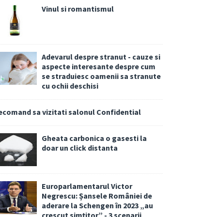
Vinul si romantismul
Adevarul despre stranut - cauze si
aspecte interesante despre cum
se straduiesc oamenii sa stranute
cu ochii deschisi
ecomand sa vizitati salonul Confidential
Gheata carbonica o gasesti la
doar un click distanta
Europarlamentarul Victor
Negrescu: Șansele României de
aderare la Schengen în 2023 „au
crescut simțitor” - 3 scenarii