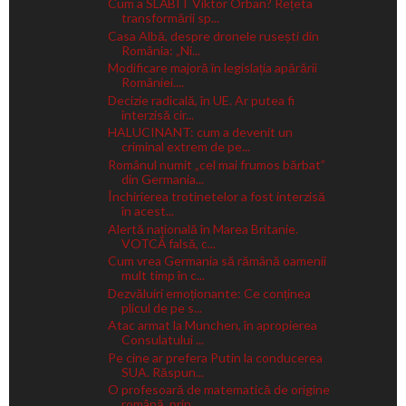
Cum a SLĂBIT Viktor Orban? Rețeta
transformării sp...
Casa Albă, despre dronele rusești din
România: „Ni...
Modificare majoră în legislația apărării
României....
Decizie radicală, în UE. Ar putea fi
interzisă cir...
HALUCINANT: cum a devenit un
criminal extrem de pe...
Românul numit „cel mai frumos bărbat”
din Germania...
Închirierea trotinetelor a fost interzisă
în acest...
Alertă națională în Marea Britanie.
VOTCĂ falsă, c...
Cum vrea Germania să rămână oamenii
mult timp în c...
Dezvăluiri emoționante: Ce conținea
plicul de pe s...
Atac armat la Munchen, în apropierea
Consulatului ...
Pe cine ar prefera Putin la conducerea
SUA. Răspun...
O profesoară de matematică de origine
română, prin...