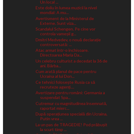
Un local ...
Este doliu în lumea muzicii la nivel
mondial: A mu...
Avertisment de la Ministerul de
Externe. Sunt viza...
Scandalul Schengen. Pe cine vor
controla vameșii g...
Dmitri Medvedev, o nouă declarație
controversată: ...
Atac armat într-o închisoare.
Directoarea Maria Da...
Un celebru culturist a decedat la 36 de
ani. Bărba...
Cum arată planul de pace pentru
Ucraina al lui Don...
Ce tehnici folosește Rusia ca să
recruteze agenți....
Avertizare pentru români: Germania a
suspendat Spa...
Cutremur cu magnitudinea însemnată,
raportat mierc...
După operațiunea specială din Ucraina,
Putin vrea ...
La un pas de TRAGEDIE! Pod prăbușit
la scurt timp ...