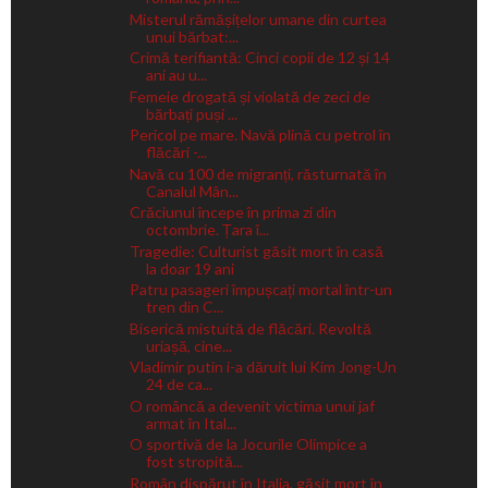
Misterul rămășițelor umane din curtea
unui bărbat:...
Crimă terifiantă: Cinci copii de 12 și 14
ani au u...
Femeie drogată și violată de zeci de
bărbați puși ...
Pericol pe mare. Navă plină cu petrol în
flăcări -...
Navă cu 100 de migranți, răsturnată în
Canalul Mân...
Crăciunul începe în prima zi din
octombrie. Țara î...
Tragedie: Culturist găsit mort în casă
la doar 19 ani
Patru pasageri împușcați mortal într-un
tren din C...
Biserică mistuită de flăcări. Revoltă
uriașă, cine...
Vladimir putin i-a dăruit lui Kim Jong-Un
24 de ca...
O româncă a devenit victima unui jaf
armat în Ital...
O sportivă de la Jocurile Olimpice a
fost stropită...
Român dispărut în Italia, găsit mort în