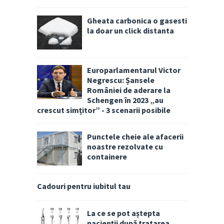
Gheata carbonica o gasesti
la doar un click distanta
Europarlamentarul Victor
Negrescu: Șansele
României de aderare la
Schengen în 2023 „au
crescut simțitor” - 3 scenarii posibile
Punctele cheie ale afacerii
noastre rezolvate cu
containere
Cadouri pentru iubitul tau
La ce se pot aștepta
pacienții după tratarea