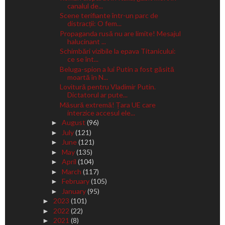
canalul de...
Scene terifiante într-un parc de
distracții: O fem...
Propaganda rusă nu are limite! Mesajul
halucinant ...
Schimbări vizibile la epava Titanicului:
ce se înt...
Beluga-spion a lui Putin a fost găsită
moartă în N...
Lovitură pentru Vladimir Putin.
Dictatorul ar pute...
Măsură extremă! Țara UE care
interzice accesul ele...
August
(96)
►
July
(121)
►
June
(121)
►
May
(135)
►
April
(104)
►
March
(117)
►
February
(105)
►
January
(95)
►
2023
(101)
►
2022
(22)
►
2021
(8)
►