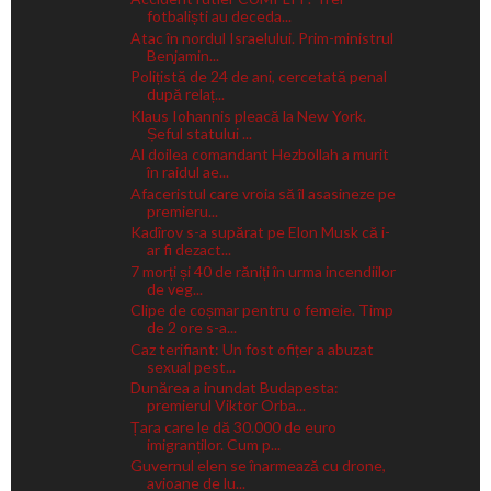
fotbaliști au deceda...
Atac în nordul Israelului. Prim-ministrul
Benjamin...
Polițistă de 24 de ani, cercetată penal
după relaț...
Klaus Iohannis pleacă la New York.
Șeful statului ...
Al doilea comandant Hezbollah a murit
în raidul ae...
Afaceristul care vroia să îl asasineze pe
premieru...
Kadîrov s-a supărat pe Elon Musk că i-
ar fi dezact...
7 morți și 40 de răniți în urma incendiilor
de veg...
Clipe de coșmar pentru o femeie. Timp
de 2 ore s-a...
Caz terifiant: Un fost ofițer a abuzat
sexual pest...
Dunărea a inundat Budapesta:
premierul Viktor Orba...
Țara care le dă 30.000 de euro
imigranților. Cum p...
Guvernul elen se înarmează cu drone,
avioane de lu...