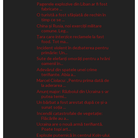
Pagerele explozive din Liban ar fi fost
fabricate ...
O turistă a fost sfâșiată de rechin în
timp ce se ...
China și Rusia, noi exerciții militare
comune. Leg...
Țara care interzice reclamele la fast
food. Tot ma...
Incident violent în dezbaterea pentru
primărie: Un...
Sute de elefanți omorâți pentru a hrăni
oamenii în...
Adevărul din spatele unei crime
terifiante. Abia a...
Marcel Ciolacu: „Pentru prima dată de
la aderarea ...
Anunț major: Războiul din Ucraina s-ar
putea termi...
Un bărbat a fost arestat după ce și-a
sunat soția ...
Incendii catastrofale de vegetație:
Flăcările au a...
Ucraina are o nouă armă terifiantă.
Poate topi art...
Explozie puternică în centrul Koln-ului.