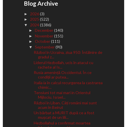
Blog Archive
2026
(3)
►
2025
(522)
►
2024
(1386)
▼
December
(140)
►
November
(151)
►
October
(111)
►
September
(90)
▼
Război în Ucraina, ziua 950: Întâlnire de
gradul z...
Liderul Hezbollah, ucis în atacul cu
rachete al Is...
Rusia amenință Occidentul. În ce
condiții ar putea...
Italia ia în calcul recurgerea la castrarea
chimic...
Tensiuni tot mai mari in Orientul
Mijlociu. Israel...
Război în Liban. Câți români mai sunt
acum în Beirut
Un bărbat a MURIT după ce a fost
mușcat de un lili...
Hezbollahul a confirmat moartea