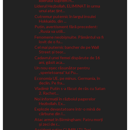
liderului suprem H...
Liderul Hezbollah, ELIMINAT în urma
unui atac țint...
Cutremur puternic în largul insulei
Hokkaido, din ...
Putin, avertisment fără precedent:
„Rusia va utili...
Fenomene neobișnuite. Pământul va fi
lovit de o fu...
Cel mai puternic bancher de pe Wall
Street și teor...
Cadavrul unei femei dispărute de 16
ani, găsit aca...
Un nou eșec răsunător pentru
„sperietoarea” lui Pu...
Economia UE, pe minus. Germania, în
declin. Pe fra...
Vladimir Putin s-a făcut de râs cu Satan
2. Rachet...
Noi informații în războiul pagerelor
Hezbollah. Ex...
Explozie devastatoare într-o mină de
cărbune din I...
Atac armat în Birmingham: Patru morți
și zeci de r...
Accident rutier CUMPLIT! Trei