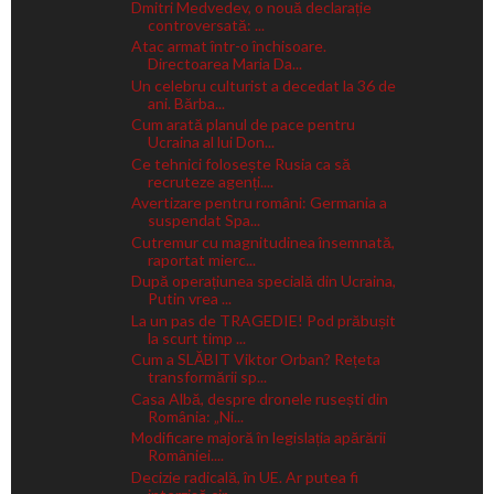
Dmitri Medvedev, o nouă declarație
controversată: ...
Atac armat într-o închisoare.
Directoarea Maria Da...
Un celebru culturist a decedat la 36 de
ani. Bărba...
Cum arată planul de pace pentru
Ucraina al lui Don...
Ce tehnici folosește Rusia ca să
recruteze agenți....
Avertizare pentru români: Germania a
suspendat Spa...
Cutremur cu magnitudinea însemnată,
raportat mierc...
După operațiunea specială din Ucraina,
Putin vrea ...
La un pas de TRAGEDIE! Pod prăbușit
la scurt timp ...
Cum a SLĂBIT Viktor Orban? Rețeta
transformării sp...
Casa Albă, despre dronele rusești din
România: „Ni...
Modificare majoră în legislația apărării
României....
Decizie radicală, în UE. Ar putea fi