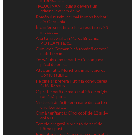
interzisă cir...
HALUCINANT: cum a devenit un
criminal extrem de pe...
Românul numit „cel mai frumos bărbat”
din Germania...
Închirierea trotinetelor a fost interzisă
în acest...
Alertă națională în Marea Britanie.
VOTCĂ falsă, c...
Cum vrea Germania să rămână oamenii
mult timp în c...
Dezvăluiri emoționante: Ce conținea
plicul de pe s...
Atac armat la Munchen, în apropierea
Consulatului ...
Pe cine ar prefera Putin la conducerea
SUA. Răspun...
O profesoară de matematică de origine
română, prin...
Misterul rămășițelor umane din curtea
unui bărbat:...
Crimă terifiantă: Cinci copii de 12 și 14
ani au u...
Femeie drogată și violată de zeci de
bărbați puși ...
Pericol pe mare. Navă plină cu petrol în