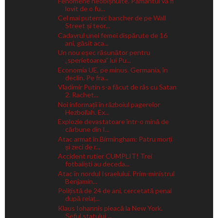
Fenomene neobișnuite. Pământul va fi
lovit de o fu...
Cel mai puternic bancher de pe Wall
Street și teor...
Cadavrul unei femei dispărute de 16
ani, găsit aca...
Un nou eșec răsunător pentru
„sperietoarea” lui Pu...
Economia UE, pe minus. Germania, în
declin. Pe fra...
Vladimir Putin s-a făcut de râs cu Satan
2. Rachet...
Noi informații în războiul pagerelor
Hezbollah. Ex...
Explozie devastatoare într-o mină de
cărbune din I...
Atac armat în Birmingham: Patru morți
și zeci de r...
Accident rutier CUMPLIT! Trei
fotbaliști au deceda...
Atac în nordul Israelului. Prim-ministrul
Benjamin...
Polițistă de 24 de ani, cercetată penal
după relaț...
Klaus Iohannis pleacă la New York.
Șeful statului ...