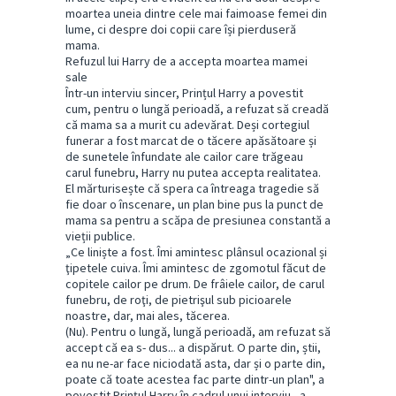
moartea uneia dintre cele mai faimoase femei din
lume, ci despre doi copii care își pierduseră
mama.
Refuzul lui Harry de a accepta moartea mamei
sale
Într-un interviu sincer, Prințul Harry a povestit
cum, pentru o lungă perioadă, a refuzat să creadă
că mama sa a murit cu adevărat. Deși cortegiul
funerar a fost marcat de o tăcere apăsătoare și
de sunetele înfundate ale cailor care trăgeau
carul funebru, Harry nu putea accepta realitatea.
El mărturisește că spera ca întreaga tragedie să
fie doar o înscenare, un plan bine pus la punct de
mama sa pentru a scăpa de presiunea constantă a
vieții publice.
„Ce liniște a fost. Îmi amintesc plânsul ocazional și
ţipetele cuiva. Îmi amintesc de zgomotul făcut de
copitele cailor pe drum. De frâiele cailor, de carul
funebru, de roţi, de pietrişul sub picioarele
noastre, dar, mai ales, tăcerea.
(Nu). Pentru o lungă, lungă perioadă, am refuzat să
accept că ea s- dus... a dispărut. O parte din, știi,
ea nu ne-ar face niciodată asta, dar și o parte din,
poate că toate acestea fac parte dintr-un plan", a
povestit Prințul Harry în cadrul unui interviu., a