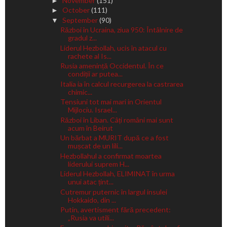
November
(151)
►
October
(111)
►
September
(90)
▼
Război în Ucraina, ziua 950: Întâlnire de
gradul z...
Liderul Hezbollah, ucis în atacul cu
rachete al Is...
Rusia amenință Occidentul. În ce
condiții ar putea...
Italia ia în calcul recurgerea la castrarea
chimic...
Tensiuni tot mai mari in Orientul
Mijlociu. Israel...
Război în Liban. Câți români mai sunt
acum în Beirut
Un bărbat a MURIT după ce a fost
mușcat de un lili...
Hezbollahul a confirmat moartea
liderului suprem H...
Liderul Hezbollah, ELIMINAT în urma
unui atac țint...
Cutremur puternic în largul insulei
Hokkaido, din ...
Putin, avertisment fără precedent:
„Rusia va utili...