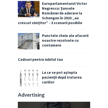
Europarlamentarul Victor
Negrescu: Șansele
României de aderare la
Schengen în 2023 „au
crescut simțitor” - 3 scenarii posibile
Punctele cheie ale afacerii
noastre rezolvate cu
containere
Cadouri pentru iubitul tau
La ce se pot aștepta
pacienții după tratarea
cariilor
Advertising