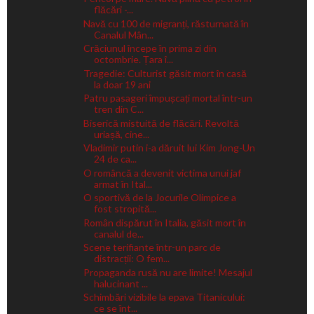
flăcări -...
Navă cu 100 de migranți, răsturnată în
Canalul Mân...
Crăciunul începe în prima zi din
octombrie. Țara î...
Tragedie: Culturist găsit mort în casă
la doar 19 ani
Patru pasageri împușcați mortal într-un
tren din C...
Biserică mistuită de flăcări. Revoltă
uriașă, cine...
Vladimir putin i-a dăruit lui Kim Jong-Un
24 de ca...
O româncă a devenit victima unui jaf
armat în Ital...
O sportivă de la Jocurile Olimpice a
fost stropită...
Român dispărut în Italia, găsit mort în
canalul de...
Scene terifiante într-un parc de
distracții: O fem...
Propaganda rusă nu are limite! Mesajul
halucinant ...
Schimbări vizibile la epava Titanicului:
ce se înt...