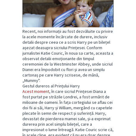
Recent, noi informații au fost dezvăluite cu privire
la acele momente încărcate de durere, inclusiv
detalii despre ceea ce a scris Harry pe un bilețel
așezat deasupra sicriului Prințesei. Conform
jurnalistei Katie Couric, în noua sa carte, aceasta a
observat detalii emoționante din timpul
ceremoniei de la Westminster Abbey, unde sicriul
Dianei era împodobit cu flori și avea un simplu
cartonaș pe care Harry scrisese, de mână,
„Mummy".
Gestul dureros al Prințului Harry
Acest moment
, în care sicriul Prințesei Diana a
fost purtat pe străzile Londrei, a fost urmărit de
milioane de oameni. În fața cortegiului se aflau cei
doi fii ai săi, Harry și William, mergând cu capetele
plecate în semn de respect și suferință. Harry,
devastat de pierderea mamei sale, și-a exprimat
durerea prin acel simplu bilețel, care a
impresionat o lume întreagă. Katie Couric scrie că,
în acele clipe, era evident că nu era doar despre