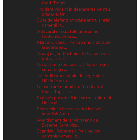
food. Tot ma...
Incident violent în dezbaterea pentru
primărie: Un...
Sute de elefanți omorâți pentru a hrăni
oamenii în...
Adevărul din spatele unei crime
terifiante. Abia a...
Marcel Ciolacu: „Pentru prima dată de
la aderarea ...
Anunț major: Războiul din Ucraina s-ar
putea termi...
Un bărbat a fost arestat după ce și-a
sunat soția ...
Incendii catastrofale de vegetație:
Flăcările au a...
Ucraina are o nouă armă terifiantă.
Poate topi art...
Explozie puternică în centrul Koln-ului.
Un local ...
Este doliu în lumea muzicii la nivel
mondial: A mu...
Avertisment de la Ministerul de
Externe. Sunt viza...
Scandalul Schengen. Pe cine vor
controla vameșii g...