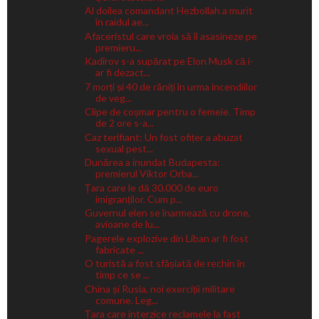
Al doilea comandant Hezbollah a murit
în raidul ae...
Afaceristul care vroia să îl asasineze pe
premieru...
Kadîrov s-a supărat pe Elon Musk că i-
ar fi dezact...
7 morți și 40 de răniți în urma incendiilor
de veg...
Clipe de coșmar pentru o femeie. Timp
de 2 ore s-a...
Caz terifiant: Un fost ofițer a abuzat
sexual pest...
Dunărea a inundat Budapesta:
premierul Viktor Orba...
Țara care le dă 30.000 de euro
imigranților. Cum p...
Guvernul elen se înarmează cu drone,
avioane de lu...
Pagerele explozive din Liban ar fi fost
fabricate ...
O turistă a fost sfâșiată de rechin în
timp ce se ...
China și Rusia, noi exerciții militare
comune. Leg...
Țara care interzice reclamele la fast