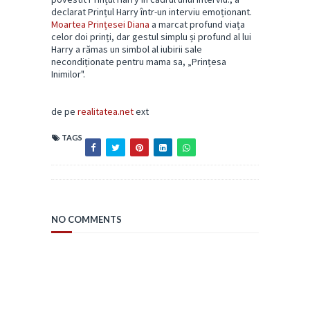
declarat Prințul Harry într-un interviu emoționant.
Moartea Prințesei Diana
a marcat profund viața
celor doi prinți, dar gestul simplu și profund al lui
Harry a rămas un simbol al iubirii sale
necondiționate pentru mama sa, „Prințesa
Inimilor".
de pe
realitatea.net
ext
TAGS
NO COMMENTS