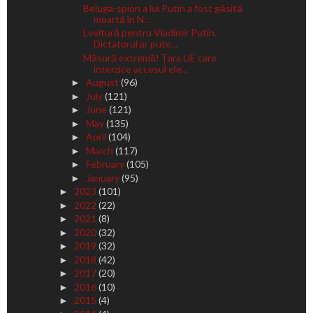
Beluga-spion a lui Putin a fost găsită
moartă în N...
Lovitură pentru Vladimir Putin.
Dictatorul ar pute...
Măsură extremă! Țara UE care
interzice accesul ele...
August
(96)
►
July
(121)
►
June
(121)
►
May
(135)
►
April
(104)
►
March
(117)
►
February
(105)
►
January
(95)
►
2023
(101)
►
2022
(22)
►
2021
(8)
►
2020
(32)
►
2019
(32)
►
2018
(42)
►
2017
(20)
►
2016
(10)
►
2015
(4)
►