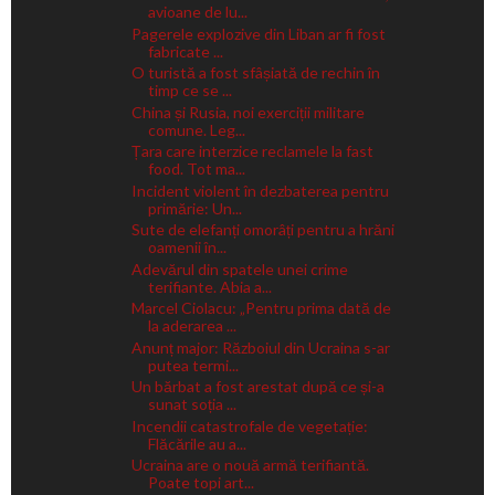
avioane de lu...
Pagerele explozive din Liban ar fi fost
fabricate ...
O turistă a fost sfâșiată de rechin în
timp ce se ...
China și Rusia, noi exerciții militare
comune. Leg...
Țara care interzice reclamele la fast
food. Tot ma...
Incident violent în dezbaterea pentru
primărie: Un...
Sute de elefanți omorâți pentru a hrăni
oamenii în...
Adevărul din spatele unei crime
terifiante. Abia a...
Marcel Ciolacu: „Pentru prima dată de
la aderarea ...
Anunț major: Războiul din Ucraina s-ar
putea termi...
Un bărbat a fost arestat după ce și-a
sunat soția ...
Incendii catastrofale de vegetație:
Flăcările au a...
Ucraina are o nouă armă terifiantă.
Poate topi art...