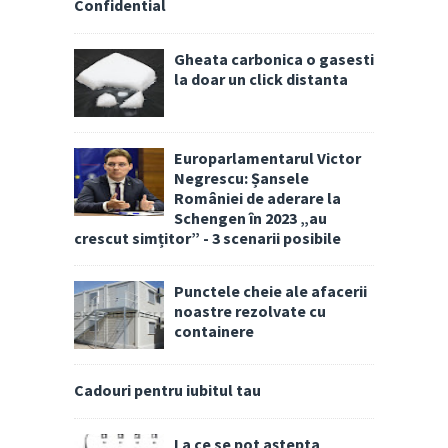
Confidential
Gheata carbonica o gasesti
la doar un click distanta
Europarlamentarul Victor
Negrescu: Șansele
României de aderare la
Schengen în 2023 „au
crescut simțitor” - 3 scenarii posibile
Punctele cheie ale afacerii
noastre rezolvate cu
containere
Cadouri pentru iubitul tau
La ce se pot aștepta