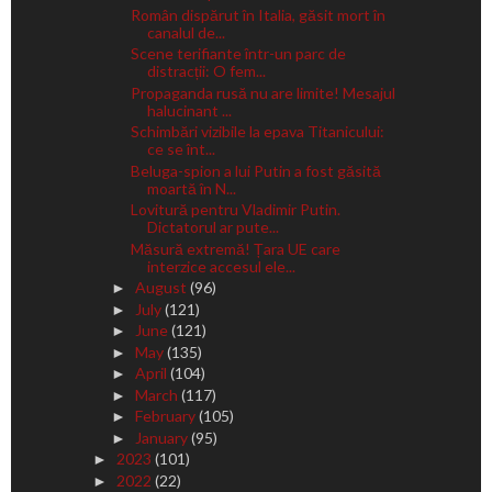
Român dispărut în Italia, găsit mort în
canalul de...
Scene terifiante într-un parc de
distracții: O fem...
Propaganda rusă nu are limite! Mesajul
halucinant ...
Schimbări vizibile la epava Titanicului:
ce se înt...
Beluga-spion a lui Putin a fost găsită
moartă în N...
Lovitură pentru Vladimir Putin.
Dictatorul ar pute...
Măsură extremă! Țara UE care
interzice accesul ele...
August
(96)
►
July
(121)
►
June
(121)
►
May
(135)
►
April
(104)
►
March
(117)
►
February
(105)
►
January
(95)
►
2023
(101)
►
2022
(22)
►