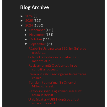
Blog Archive
2026
(3)
►
2025
(522)
►
2024
(1386)
▼
December
(140)
►
November
(151)
►
October
(111)
►
September
(90)
▼
Război în Ucraina, ziua 950: Întâlnire de
gradul z...
Liderul Hezbollah, ucis în atacul cu
rachete al Is...
Rusia amenință Occidentul. În ce
condiții ar putea...
Italia ia în calcul recurgerea la castrarea
chimic...
Tensiuni tot mai mari in Orientul
Mijlociu. Israel...
Război în Liban. Câți români mai sunt
acum în Beirut
Un bărbat a MURIT după ce a fost
mușcat de un lili...