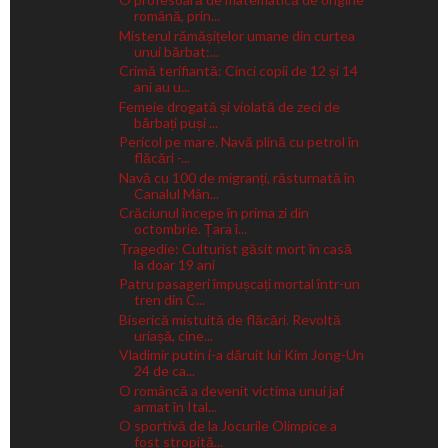
română, prin...
Misterul rămășițelor umane din curtea
unui bărbat:...
Crimă terifiantă: Cinci copii de 12 și 14
ani au u...
Femeie drogată și violată de zeci de
bărbați puși ...
Pericol pe mare. Navă plină cu petrol în
flăcări -...
Navă cu 100 de migranți, răsturnată în
Canalul Mân...
Crăciunul începe în prima zi din
octombrie. Țara î...
Tragedie: Culturist găsit mort în casă
la doar 19 ani
Patru pasageri împușcați mortal într-un
tren din C...
Biserică mistuită de flăcări. Revoltă
uriașă, cine...
Vladimir putin i-a dăruit lui Kim Jong-Un
24 de ca...
O româncă a devenit victima unui jaf
armat în Ital...
O sportivă de la Jocurile Olimpice a
fost stropită...