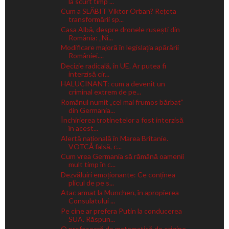
la scurt timp ...
Cum a SLĂBIT Viktor Orban? Rețeta
transformării sp...
Casa Albă, despre dronele rusești din
România: „Ni...
Modificare majoră în legislația apărării
României....
Decizie radicală, în UE. Ar putea fi
interzisă cir...
HALUCINANT: cum a devenit un
criminal extrem de pe...
Românul numit „cel mai frumos bărbat”
din Germania...
Închirierea trotinetelor a fost interzisă
în acest...
Alertă națională în Marea Britanie.
VOTCĂ falsă, c...
Cum vrea Germania să rămână oamenii
mult timp în c...
Dezvăluiri emoționante: Ce conținea
plicul de pe s...
Atac armat la Munchen, în apropierea
Consulatului ...
Pe cine ar prefera Putin la conducerea
SUA. Răspun...
O profesoară de matematică de origine