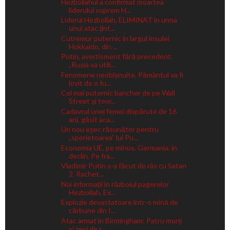
Hezbollahul a confirmat moartea
liderului suprem H...
Liderul Hezbollah, ELIMINAT în urma
unui atac țint...
Cutremur puternic în largul insulei
Hokkaido, din ...
Putin, avertisment fără precedent:
„Rusia va utili...
Fenomene neobișnuite. Pământul va fi
lovit de o fu...
Cel mai puternic bancher de pe Wall
Street și teor...
Cadavrul unei femei dispărute de 16
ani, găsit aca...
Un nou eșec răsunător pentru
„sperietoarea” lui Pu...
Economia UE, pe minus. Germania, în
declin. Pe fra...
Vladimir Putin s-a făcut de râs cu Satan
2. Rachet...
Noi informații în războiul pagerelor
Hezbollah. Ex...
Explozie devastatoare într-o mină de
cărbune din I...
Atac armat în Birmingham: Patru morți
și zeci de r...