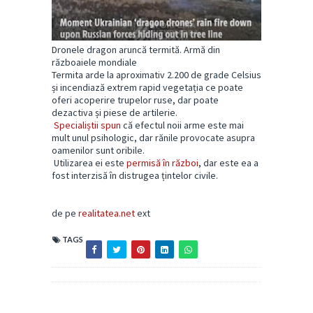
Dronele dragon aruncă termită. Armă din
războaiele mondiale
Termita arde la aproximativ 2.200 de grade Celsius
și incendiază extrem rapid vegetația ce poate
oferi acoperire trupelor ruse, dar poate
dezactiva și piese de artilerie.
Specialiștii spun
că efectul noii arme este mai
mult unul psihologic, dar rănile provocate asupra
oamenilor sunt oribile.
Utilizarea ei este
permisă în război
, dar este ea a
fost interzisă în distrugea țintelor civile.
de pe
realitatea.net
ext
TAGS