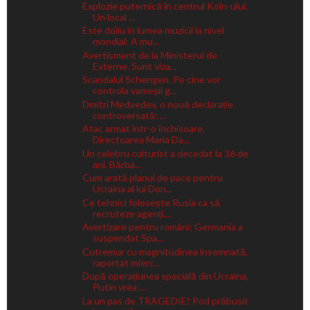
Explozie puternică în centrul Koln-ului.
Un local ...
Este doliu în lumea muzicii la nivel
mondial: A mu...
Avertisment de la Ministerul de
Externe. Sunt viza...
Scandalul Schengen. Pe cine vor
controla vameșii g...
Dmitri Medvedev, o nouă declarație
controversată: ...
Atac armat într-o închisoare.
Directoarea Maria Da...
Un celebru culturist a decedat la 36 de
ani. Bărba...
Cum arată planul de pace pentru
Ucraina al lui Don...
Ce tehnici folosește Rusia ca să
recruteze agenți....
Avertizare pentru români: Germania a
suspendat Spa...
Cutremur cu magnitudinea însemnată,
raportat mierc...
După operațiunea specială din Ucraina,
Putin vrea ...
La un pas de TRAGEDIE! Pod prăbușit