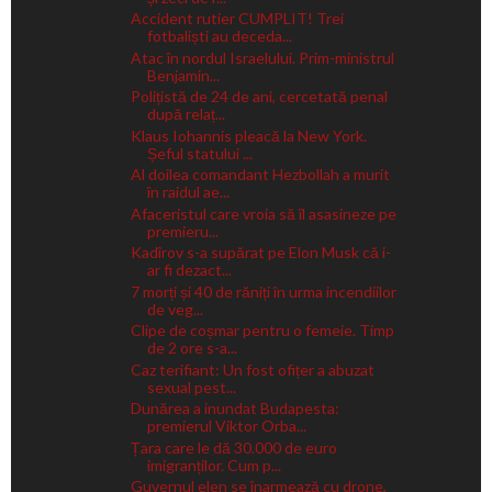
Accident rutier CUMPLIT! Trei
fotbaliști au deceda...
Atac în nordul Israelului. Prim-ministrul
Benjamin...
Polițistă de 24 de ani, cercetată penal
după relaț...
Klaus Iohannis pleacă la New York.
Șeful statului ...
Al doilea comandant Hezbollah a murit
în raidul ae...
Afaceristul care vroia să îl asasineze pe
premieru...
Kadîrov s-a supărat pe Elon Musk că i-
ar fi dezact...
7 morți și 40 de răniți în urma incendiilor
de veg...
Clipe de coșmar pentru o femeie. Timp
de 2 ore s-a...
Caz terifiant: Un fost ofițer a abuzat
sexual pest...
Dunărea a inundat Budapesta:
premierul Viktor Orba...
Țara care le dă 30.000 de euro
imigranților. Cum p...
Guvernul elen se înarmează cu drone,