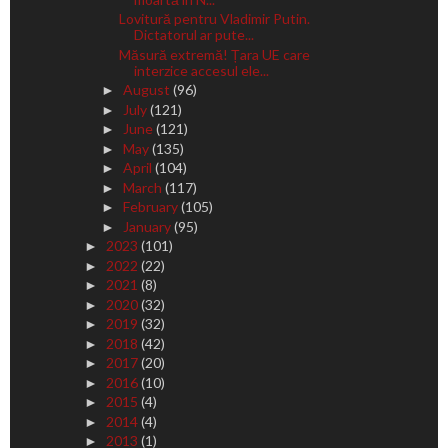
Lovitură pentru Vladimir Putin.
Dictatorul ar pute...
Măsură extremă! Țara UE care
interzice accesul ele...
August
(96)
►
July
(121)
►
June
(121)
►
May
(135)
►
April
(104)
►
March
(117)
►
February
(105)
►
January
(95)
►
2023
(101)
►
2022
(22)
►
2021
(8)
►
2020
(32)
►
2019
(32)
►
2018
(42)
►
2017
(20)
►
2016
(10)
►
2015
(4)
►
2014
(4)
►
2013
(1)
►