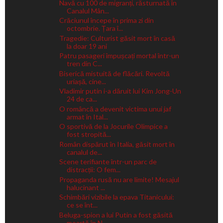
Navă cu 100 de migranți, răsturnată în
Canalul Mân...
Crăciunul începe în prima zi din
octombrie. Țara î...
Tragedie: Culturist găsit mort în casă
la doar 19 ani
Patru pasageri împușcați mortal într-un
tren din C...
Biserică mistuită de flăcări. Revoltă
uriașă, cine...
Vladimir putin i-a dăruit lui Kim Jong-Un
24 de ca...
O româncă a devenit victima unui jaf
armat în Ital...
O sportivă de la Jocurile Olimpice a
fost stropită...
Român dispărut în Italia, găsit mort în
canalul de...
Scene terifiante într-un parc de
distracții: O fem...
Propaganda rusă nu are limite! Mesajul
halucinant ...
Schimbări vizibile la epava Titanicului:
ce se înt...
Beluga-spion a lui Putin a fost găsită
moartă în N...