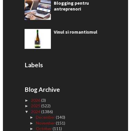
Blogging pentru
antreprenori
Vinul si romantismul
Labels
Blog Archive
2026
(3)
►
2025
(522)
►
2024
(1386)
▼
December
(140)
►
November
(151)
►
October
(111)
►