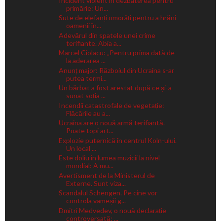
Incident violent în dezbaterea pentru
primărie: Un...
Sute de elefanți omorâți pentru a hrăni
oamenii în...
Adevărul din spatele unei crime
terifiante. Abia a...
Marcel Ciolacu: „Pentru prima dată de
la aderarea ...
Anunț major: Războiul din Ucraina s-ar
putea termi...
Un bărbat a fost arestat după ce și-a
sunat soția ...
Incendii catastrofale de vegetație:
Flăcările au a...
Ucraina are o nouă armă terifiantă.
Poate topi art...
Explozie puternică în centrul Koln-ului.
Un local ...
Este doliu în lumea muzicii la nivel
mondial: A mu...
Avertisment de la Ministerul de
Externe. Sunt viza...
Scandalul Schengen. Pe cine vor
controla vameșii g...
Dmitri Medvedev, o nouă declarație
controversată: ...