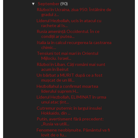
September
(90)
▼
Război în Ucraina, ziua 950: Întâlnire de
gradul z...
Liderul Hezbollah, ucis în atacul cu
rachete al Is...
Rusia amenință Occidentul. În ce
condiții ar putea...
Italia ia în calcul recurgerea la castrarea
chimic...
Tensiuni tot mai mari in Orientul
Mijlociu. Israel...
Război în Liban. Câți români mai sunt
acum în Beirut
Un bărbat a MURIT după ce a fost
mușcat de un lili...
Hezbollahul a confirmat moartea
liderului suprem H...
Liderul Hezbollah, ELIMINAT în urma
unui atac țint...
Cutremur puternic în largul insulei
Hokkaido, din ...
Putin, avertisment fără precedent:
„Rusia va utili...
Fenomene neobișnuite. Pământul va fi
lovit de o fu...