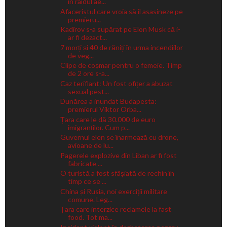
în raidul ae...
Afaceristul care vroia să îl asasineze pe
premieru...
Kadîrov s-a supărat pe Elon Musk că i-
ar fi dezact...
7 morți și 40 de răniți în urma incendiilor
de veg...
Clipe de coșmar pentru o femeie. Timp
de 2 ore s-a...
Caz terifiant: Un fost ofițer a abuzat
sexual pest...
Dunărea a inundat Budapesta:
premierul Viktor Orba...
Țara care le dă 30.000 de euro
imigranților. Cum p...
Guvernul elen se înarmează cu drone,
avioane de lu...
Pagerele explozive din Liban ar fi fost
fabricate ...
O turistă a fost sfâșiată de rechin în
timp ce se ...
China și Rusia, noi exerciții militare
comune. Leg...
Țara care interzice reclamele la fast
food. Tot ma...