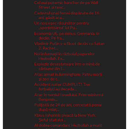
Cel mai puternic bancher de pe Wall
Street și teor...
Cadavrul unei femei dispărute de 16
ani, găsit aca...
Un nou eșec răsunător pentru
„sperietoarea” lui Pu...
Economia UE, pe minus. Germania, în
declin. Pe fra...
Vladimir Putin s-a făcut de râs cu Satan
2. Rachet...
Noi informații în războiul pagerelor
Hezbollah. Ex...
Explozie devastatoare într-o mină de
cărbune din I...
Atac armat în Birmingham: Patru morți
și zeci de r...
Accident rutier CUMPLIT! Trei
fotbaliști au deceda...
Atac în nordul Israelului. Prim-ministrul
Benjamin...
Polițistă de 24 de ani, cercetată penal
după relaț...
Klaus Iohannis pleacă la New York.
Șeful statului ...
Al doilea comandant Hezbollah a murit