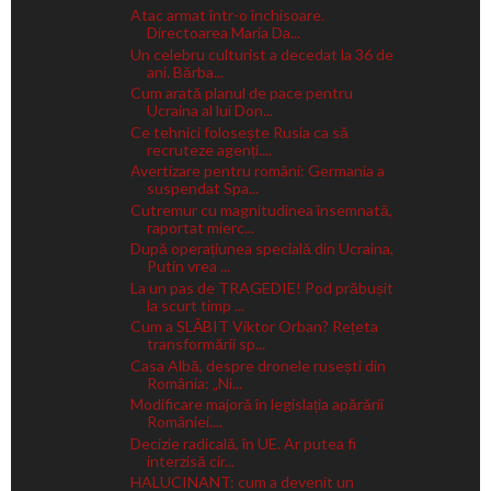
Atac armat într-o închisoare.
Directoarea Maria Da...
Un celebru culturist a decedat la 36 de
ani. Bărba...
Cum arată planul de pace pentru
Ucraina al lui Don...
Ce tehnici folosește Rusia ca să
recruteze agenți....
Avertizare pentru români: Germania a
suspendat Spa...
Cutremur cu magnitudinea însemnată,
raportat mierc...
După operațiunea specială din Ucraina,
Putin vrea ...
La un pas de TRAGEDIE! Pod prăbușit
la scurt timp ...
Cum a SLĂBIT Viktor Orban? Rețeta
transformării sp...
Casa Albă, despre dronele rusești din
România: „Ni...
Modificare majoră în legislația apărării
României....
Decizie radicală, în UE. Ar putea fi
interzisă cir...
HALUCINANT: cum a devenit un