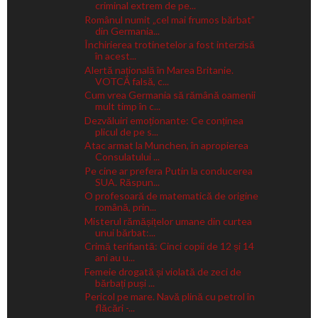
criminal extrem de pe...
Românul numit „cel mai frumos bărbat”
din Germania...
Închirierea trotinetelor a fost interzisă
în acest...
Alertă națională în Marea Britanie.
VOTCĂ falsă, c...
Cum vrea Germania să rămână oamenii
mult timp în c...
Dezvăluiri emoționante: Ce conținea
plicul de pe s...
Atac armat la Munchen, în apropierea
Consulatului ...
Pe cine ar prefera Putin la conducerea
SUA. Răspun...
O profesoară de matematică de origine
română, prin...
Misterul rămășițelor umane din curtea
unui bărbat:...
Crimă terifiantă: Cinci copii de 12 și 14
ani au u...
Femeie drogată și violată de zeci de
bărbați puși ...
Pericol pe mare. Navă plină cu petrol în
flăcări -...