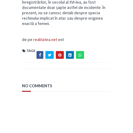
înregistrărilor, în secolul al XVI-lea, au fost
documentate doar șapte astfel de incidente. În
prezent, nu se cunosc detalii despre specia
rechinului implicat în atac sau despre originea
exactă a femeii.
de pe
realitatea.net
ext
TAGS
NO COMMENTS