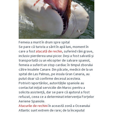
Femeia a murit în drum spre spital
Se pare că turista a sărit în apă luni, moment în
care a fost
atacată de rechin
, suferind răni grave,
inclusiv pierderea unui picior. Deși a fost salvată și
transportată cu un elicopter de salvare spaniol,
femeia a suferit un stop cardiac în timpul zborului
către Insulele Canare. Din păcate, medicii de la un
spital din Las Palmas, pe insula Gran Canaria, au
putut doar să confirme decesul acesteia.
Potrivit raportărilor, autoritățile spaniole au
contactat inițial serviciile din Maroc pentru a
solicita asistență, dar se pare că ajutorul a fost
refuzat, ceea ce a determinat intervenția Forțelor
Aeriene Spaniole.
Atacurile de rechini
în această zonă a Oceanului
Atlantic sunt extrem de rare; de la începutul