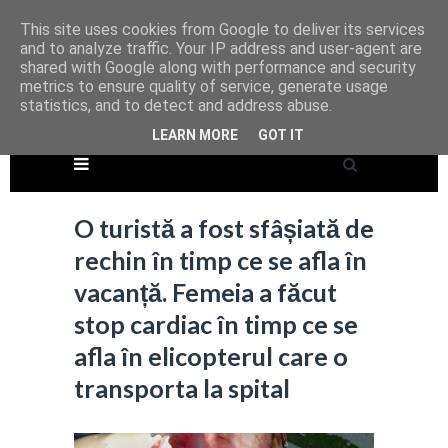
This site uses cookies from Google to deliver its services
and to analyze traffic. Your IP address and user-agent are
shared with Google along with performance and security
metrics to ensure quality of service, generate usage
statistics, and to detect and address abuse.
LEARN MORE
GOT IT
O turistă a fost sfâșiată de
rechin în timp ce se afla în
vacanță. Femeia a făcut
stop cardiac în timp ce se
afla în elicopterul care o
transporta la spital