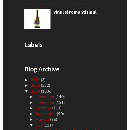
Vinul si romantismul
Labels
Blog Archive
2026
(3)
►
2025
(522)
►
2024
(1386)
▼
December
(140)
►
November
(151)
►
October
(111)
►
September
(90)
►
August
(96)
►
July
(121)
▼