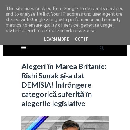
This site uses cookies from Google to deliver its services
and to analyze traffic. Your IP address and user-agent are
shared with Google along with performance and security
metrics to ensure quality of service, generate usage
statistics, and to detect and address abuse.
LEARN MORE
GOT IT
Alegeri în Marea Britanie:
Rishi Sunak și-a dat
DEMISIA! Înfrângere
categorică suferită în
alegerile legislative