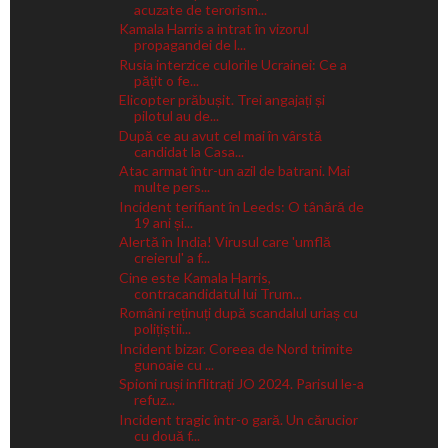
acuzate de terorism...
Kamala Harris a intrat în vizorul
propagandei de l...
Rusia interzice culorile Ucrainei: Ce a
pățit o fe...
Elicopter prăbușit. Trei angajați și
pilotul au de...
După ce au avut cel mai în vârstă
candidat la Casa...
Atac armat într-un azil de batrani. Mai
multe pers...
Incident terifiant în Leeds: O tânără de
19 ani și...
Alertă în India! Virusul care 'umflă
creierul' a f...
Cine este Kamala Harris,
contracandidatul lui Trum...
Români reținuți după scandalul uriaș cu
polițiștii...
Incident bizar. Coreea de Nord trimite
gunoaie cu ...
Spioni ruși inflitrați JO 2024. Parisul le-a
refuz...
Incident tragic într-o gară. Un cărucior
cu două f...