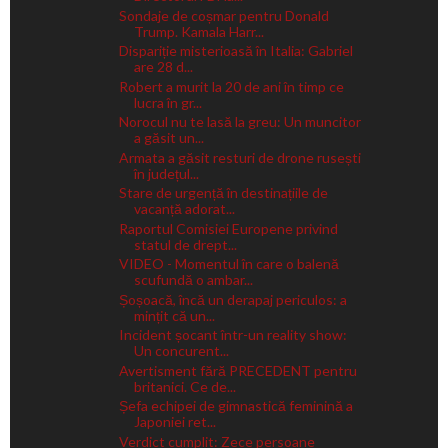
Sondaje de coșmar pentru Donald
Trump. Kamala Harr...
Dispariție misterioasă în Italia: Gabriel
are 28 d...
Robert a murit la 20 de ani în timp ce
lucra în gr...
Norocul nu te lasă la greu: Un muncitor
a găsit un...
Armata a găsit resturi de drone rusești
în județul...
Stare de urgență în destinațiile de
vacanță adorat...
Raportul Comisiei Europene privind
statul de drept...
VIDEO - Momentul în care o balenă
scufundă o ambar...
Șoșoacă, încă un derapaj periculos: a
mințit că un...
Incident șocant într-un reality show:
Un concurent...
Avertisment fără PRECEDENT pentru
britanici. Ce de...
Șefa echipei de gimnastică feminină a
Japoniei ret...
Verdict cumplit: Zece persoane