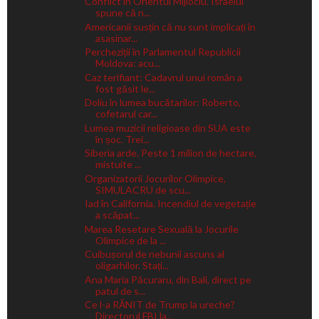
Conflict în Orientul Mijlociu. Israelul
spune că n...
Americanii susțin că nu sunt implicați în
asasinar...
Percheziții în Parlamentul Republicii
Moldova: acu...
Caz terifiant: Cadavrul unui român a
fost găsit le...
Doliu în lumea bucătarilor: Roberto,
cofetarul car...
Lumea muzicii religioase din SUA este
în șoc. Trei...
Siberia arde. Peste 1 milion de hectare,
mistuite ...
Organizatorii Jocurilor Olimpice,
SIMULACRU de scu...
Iad în California. Incendiul de vegetație
a scăpat...
Marea Resetare Sexuală la Jocurile
Olimpice de la ...
Cuibușorul de nebunii ascuns al
oligarhilor. Stați...
Ana Maria Păcuraru, din Bali, direct pe
patul de s...
Ce l-a RĂNIT de Trump la ureche?
Directorul FBI la...