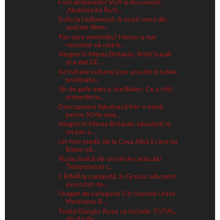
Fost ambasador SUA la București:
„Numirea lui Rutt...
Doliu la Hollywood. A murit omul din
spatele filme...
Pas spre armistițiu? Hamas a mai
renunțat să ceară...
Alegeri în Marea Britanie: Rishi Sunak
și-a dat DE...
Activitate vulcanică pe una din insulele
preferate...
Șir de gafe marca Joe Biden. Ce a citit
președinte...
Descoperire fabuloasă într-o mină:
peste 50 de maș...
Alegeri în Marea Britanie: laburiștii, la
un pas s...
Un fost medic de la Casa Albă îi cere lui
Biden să...
Rusia, lovită de un val de caniculă!
Temperaturi r...
CRIMĂ la comandă, în Grecia: afacerist
executat de...
Uragan de categoria 5 în Statele Unite
Mexicane, B...
Podul Giurgiu-Ruse se închide TOTAL,
din 9 iulie. ...