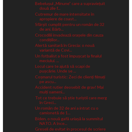
Bebelușul „Minune” care a supraviețuit
două zile f...
Cutremur de mare intensitate în
apropiere de coast...
Sfârșit cumplit pentru un român de 32
de ani. Bărb...
Crocodilii invadează orașele din cauza
condițiilor...
Alertă sanitară în Grecia: o nouă
variantă de Covi...
Un fotbalist a fost împușcat la finalul
meciului. ...
Locul care te ajută să scapi de
pușcărie. Unde se ...
Coșmarul turistic: Zeci de clienți filmați
pe ascu...
Accident rutier deosebit de grav! Mai
mulți oameni...
Tot ce trebuie să știe turiștii care merg
în Greci...
Un român de 32 de ani a intrat cu o
camionetă de 1...
Biden, o nouă gafă uriașă la summitul
NATO. A înce...
Greseli de evitat in procesul de scriere