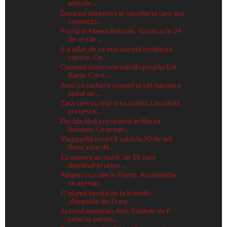
articole ...
Decesul misterios al consilierei care era
suspecta...
Potop în Marea Britanie. Va ploua în 24
de or cât ...
S-a aflat de ce mor turiștii străini pe
capete. Ce...
Oamenii controversați din jurul lui Edi
Rama. Cons...
Atac cu rachete rusești la cel mai mare
spital de ...
Țara care nu mai vrea turiști. Locuitorii
proteste...
Decizia fără precedent în Marea
Britanie. Ce progr...
Vloggeriță moartă subit la 30 de ani.
Avea sute de...
12 oameni au murit, iar 18 sunt
dispăruți în urma ...
Alegeri cruciale în Franța. Autoritățile
se așteap...
O glumă venită de la Kremlin:
„Alegerile din Franț...
Actorul american Alec Baldwin va fi
judecat pentru...