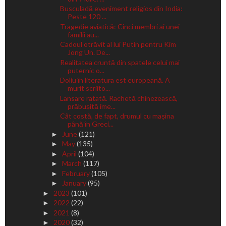
Busculadă eveniment religios din India:
Peste 120 ...
Tragedie aviatică: Cinci membri ai unei
familii au...
Cadoul otrăvit al lui Putin pentru Kim
Jong Un. De...
Realitatea cruntă din spatele celui mai
puternic o...
Doliu în literatura est europeană. A
murit scriito...
Lansare ratată. Rachetă chinezească,
prăbușită ime...
Cât costă, de fapt, drumul cu mașina
până în Greci...
June
(121)
►
May
(135)
►
April
(104)
►
March
(117)
►
February
(105)
►
January
(95)
►
2023
(101)
►
2022
(22)
►
2021
(8)
►
2020
(32)
►