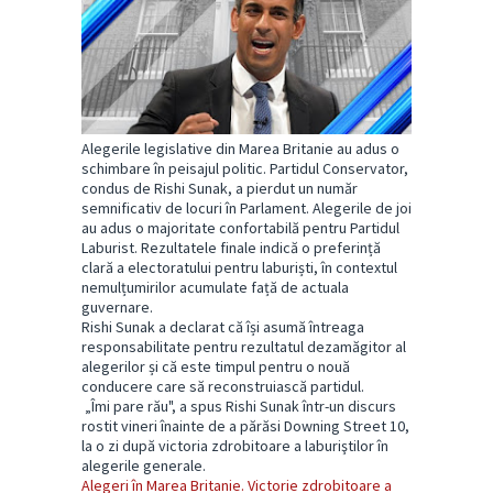
Alegerile legislative din Marea Britanie au adus o
schimbare în peisajul politic. Partidul Conservator,
condus de Rishi Sunak, a pierdut un număr
semnificativ de locuri în Parlament. Alegerile de joi
au adus o majoritate confortabilă pentru Partidul
Laburist. Rezultatele finale indică o preferință
clară a electoratului pentru laburiști, în contextul
nemulțumirilor acumulate față de actuala
guvernare.
Rishi Sunak a declarat că își asumă întreaga
responsabilitate pentru rezultatul dezamăgitor al
alegerilor și că este timpul pentru o nouă
conducere care să reconstruiască partidul.
„Îmi pare rău", a spus Rishi Sunak într-un discurs
rostit vineri înainte de a părăsi Downing Street 10,
la o zi după victoria zdrobitoare a laburiştilor în
alegerile generale.
Alegeri în Marea Britanie. Victorie zdrobitoare a