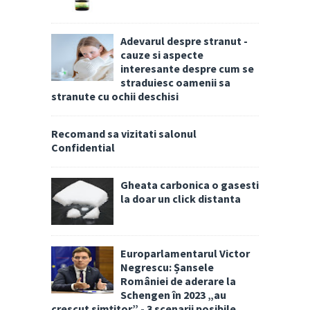
Adevarul despre stranut -
cauze si aspecte
interesante despre cum se
straduiesc oamenii sa
stranute cu ochii deschisi
Recomand sa vizitati salonul
Confidential
Gheata carbonica o gasesti
la doar un click distanta
Europarlamentarul Victor
Negrescu: Șansele
României de aderare la
Schengen în 2023 „au
crescut simțitor” - 3 scenarii posibile