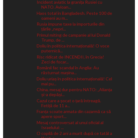
Incident aviatic la granița Rusiei cu
NATO. Avioan...
Haos total în Bangladesh. Peste 100 de
oameni au m...
Rusia impune taxe la importurile din
țările „nepri...
Primul miting de campanie al lui Donald
Trump, de ...
Doliu în politica internațională! O voce
puternică...
Risc ridicat de INCENDII, în Grecia!
Zeci de focar...
Românii fac scandal în Anglia: Au
răsturnat mașina...
Doliu uriaș în politica internațională! Cel
mai pu...
China, mesaj dur pentru NATO: „Alianța
și-a depăși...
Cazul care a șocat o țară întreagă.
Fetiță de 11 a...
Franța scoate armata din cazarmă ca să
apere sport...
Mesaj controversat al unui oficial al
Israelului: ...
O copilă de 2 ani a murit după ce tatăl a