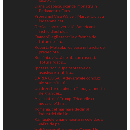
lăsat-o ...
Diana Șoșoacă, scandal monstru în
Parlamentul Euro...
Programul Visa Waiver! Marcel Ciolacu
îndeamnă cet...
Decizie controversată. Americanii
închid digul plu...
Oamenii legii atacați la o fabrică de
tutun de lân...
Roberta Metsola, realeasă în funcția de
președinte...
România, vizată de atacuri rusești.
Totul a fost p...
Ipoteze-șoc, după tentativa de
asasinare a lui Tru...
DARIA GUȘĂ - Adevăratele concluzii
ale summitului ...
Un dezertor ucrainean, împuşcat mortal
de grănicer...
Asasinatul lui Trump. Tricourile cu
mesajul „Atins...
România, cel mai mare declin al
industriei din Uni...
Rămăşiţele umane găsite în cele două
valize de pe ...
Vizită surpriză, de peste Ocean. Un