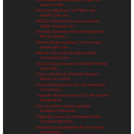
avion al celei...
Vrei o insulă doar a ta? Nimic mai
simplu! Dar cos...
VIDEO. Momentul în care asasinul
trage cu pușca sp...
Incendiu forestier extrem de agresiv.
Mii de oamen...
Tentativă de asasinat. Cel mai mare
producător de ...
Alertă, trei cazuri de gripă aviară
transmisă la om
Ciucă: Atacul asupra lui Donald Trump,
atac la lib...
Cum a reacționat Zelenski după ce
Biden l-a confun...
Cort prăbușit peste zeci de oameni la
un festival....
Tragedie devastatoare: Zeci de oameni
dispăruți di...
Grav accident rutier la granița
României! Mai mulț...
Tragedia care a șocat mapamondul:
Școală prăbușită...
Surpriză după alegerile din Iran: Noul
președinte ...