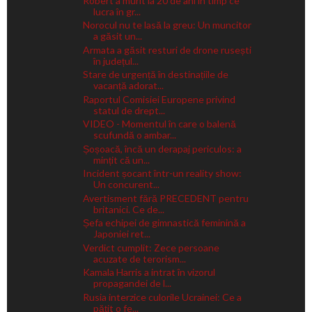
Robert a murit la 20 de ani în timp ce
lucra în gr...
Norocul nu te lasă la greu: Un muncitor
a găsit un...
Armata a găsit resturi de drone rusești
în județul...
Stare de urgență în destinațiile de
vacanță adorat...
Raportul Comisiei Europene privind
statul de drept...
VIDEO - Momentul în care o balenă
scufundă o ambar...
Șoșoacă, încă un derapaj periculos: a
mințit că un...
Incident șocant într-un reality show:
Un concurent...
Avertisment fără PRECEDENT pentru
britanici. Ce de...
Șefa echipei de gimnastică feminină a
Japoniei ret...
Verdict cumplit: Zece persoane
acuzate de terorism...
Kamala Harris a intrat în vizorul
propagandei de l...
Rusia interzice culorile Ucrainei: Ce a
pățit o fe...