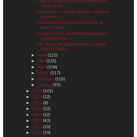
Cadoul otrăvit al lui Putin pentru Kim
Jong Un. De...
Realitatea cruntă din spatele celui mai
puternic o...
Doliu în literatura est europeană. A
murit scriito...
Lansare ratată. Rachetă chinezească,
prăbușită ime...
Cât costă, de fapt, drumul cu mașina
până în Greci...
June
(121)
►
May
(135)
►
April
(104)
►
March
(117)
►
February
(105)
►
January
(95)
►
2023
(101)
►
2022
(22)
►
2021
(8)
►
2020
(32)
►
2019
(32)
►
2018
(42)
►
2017
(20)
►
2016
(10)
►