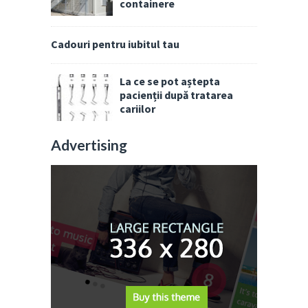
containere
Cadouri pentru iubitul tau
La ce se pot aștepta
pacienții după tratarea
cariilor
Advertising