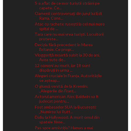
S-a aflat de ce mor turiștii străini pe
capete. Ce...
Oamenii controversați din jurul lui Edi
Rama. Cons...
Atac cu rachete rusești la cel mai mare
spital de ...
Țara care nu mai vrea turiști. Locuitorii
proteste...
Decizia fără precedent în Marea
Britanie. Ce progr...
Vloggeriță moartă subit la 30 de ani.
Avea sute de...
12 oameni au murit, iar 18 sunt
dispăruți în urma ...
Alegeri cruciale în Franța. Autoritățile
se așteap...
O glumă venită de la Kremlin:
„Alegerile din Franț...
Actorul american Alec Baldwin va fi
judecat pentru...
Fost ambasador SUA la București:
„Numirea lui Rutt...
Doliu la Hollywood. A murit omul din
spatele filme...
Pas spre armistițiu? Hamas a mai