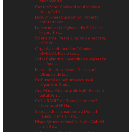
Moldova: acu...
Caz terifiant: Cadavrul unui român a
fost găsit le...
Doliu în lumea bucătarilor: Roberto,
cofetarul car...
Lumea muzicii religioase din SUA este
în șoc. Trei...
Siberia arde. Peste 1 milion de hectare,
mistuite ...
Organizatorii Jocurilor Olimpice,
SIMULACRU de scu...
Iad în California. Incendiul de vegetație
a scăpat...
Marea Resetare Sexuală la Jocurile
Olimpice de la ...
Cuibușorul de nebunii ascuns al
oligarhilor. Stați...
Ana Maria Păcuraru, din Bali, direct pe
patul de s...
Ce l-a RĂNIT de Trump la ureche?
Directorul FBI la...
Sondaje de coșmar pentru Donald
Trump. Kamala Harr...
Dispariție misterioasă în Italia: Gabriel
are 28 d...