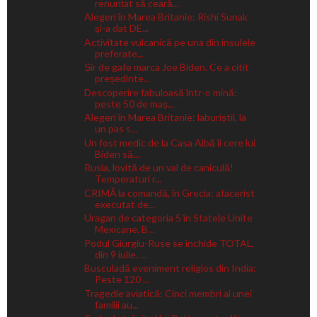
renunțat să ceară...
Alegeri în Marea Britanie: Rishi Sunak
și-a dat DE...
Activitate vulcanică pe una din insulele
preferate...
Șir de gafe marca Joe Biden. Ce a citit
președinte...
Descoperire fabuloasă într-o mină:
peste 50 de maș...
Alegeri în Marea Britanie: laburiștii, la
un pas s...
Un fost medic de la Casa Albă îi cere lui
Biden să...
Rusia, lovită de un val de caniculă!
Temperaturi r...
CRIMĂ la comandă, în Grecia: afacerist
executat de...
Uragan de categoria 5 în Statele Unite
Mexicane, B...
Podul Giurgiu-Ruse se închide TOTAL,
din 9 iulie. ...
Busculadă eveniment religios din India:
Peste 120 ...
Tragedie aviatică: Cinci membri ai unei
familii au...