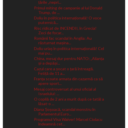
țările „nepri...
Primul miting de campanie al lui Donald
Trump, de ...
Doliu în politica internațională! O voce
puternică...
Risc ridicat de INCENDII, în Grecia!
Zeci de focar...
Românii fac scandal în Anglia: Au
răsturnat mașina...
Doliu uriaș în politica internațională! Cel
mai pu...
China, mesaj dur pentru NATO: „Alianța
și-a depăși...
Cazul care a șocat o țară întreagă.
Fetiță de 11 a...
Franța scoate armata din cazarmă ca să
apere sport...
Mesaj controversat al unui oficial al
Israelului: ...
O copilă de 2 ani a murit după ce tatăl a
lăsat-o ...
Diana Șoșoacă, scandal monstru în
Parlamentul Euro...
Programul Visa Waiver! Marcel Ciolacu
îndeamnă cet...