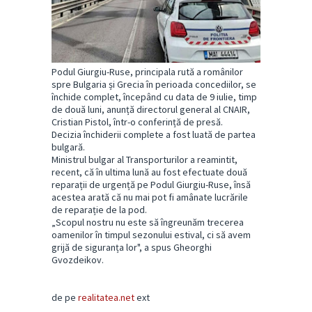
Podul Giurgiu-Ruse, principala rută a românilor
spre Bulgaria și Grecia în perioada concediilor, se
închide complet, începând cu data de 9 iulie, timp
de două luni, anunță directorul general al CNAIR,
Cristian Pistol, într-o conferință de presă.
Decizia închiderii complete a fost luată de partea
bulgară.
Ministrul bulgar al Transporturilor a reamintit,
recent, că în ultima lună au fost efectuate două
reparații de urgență pe Podul Giurgiu-Ruse, însă
acestea arată că nu mai pot fi amânate lucrările
de reparație de la pod.
„Scopul nostru nu este să îngreunăm trecerea
oamenilor în timpul sezonului estival, ci să avem
grijă de siguranța lor", a spus Gheorghi
Gvozdeikov.
de pe
realitatea.net
ext