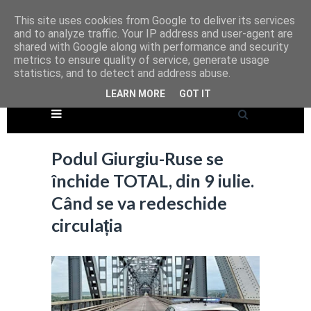
This site uses cookies from Google to deliver its services
and to analyze traffic. Your IP address and user-agent are
shared with Google along with performance and security
metrics to ensure quality of service, generate usage
statistics, and to detect and address abuse.
LEARN MORE
GOT IT
Podul Giurgiu-Ruse se
închide TOTAL, din 9 iulie.
Când se va redeschide
circulația