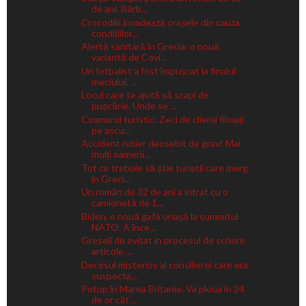
de ani. Bărb...
Crocodilii invadează orașele din cauza
condițiilor...
Alertă sanitară în Grecia: o nouă
variantă de Covi...
Un fotbalist a fost împușcat la finalul
meciului. ...
Locul care te ajută să scapi de
pușcărie. Unde se ...
Coșmarul turistic: Zeci de clienți filmați
pe ascu...
Accident rutier deosebit de grav! Mai
mulți oameni...
Tot ce trebuie să știe turiștii care merg
în Greci...
Un român de 32 de ani a intrat cu o
camionetă de 1...
Biden, o nouă gafă uriașă la summitul
NATO. A înce...
Greseli de evitat in procesul de scriere
articole ...
Decesul misterios al consilierei care era
suspecta...
Potop în Marea Britanie. Va ploua în 24
de or cât ...