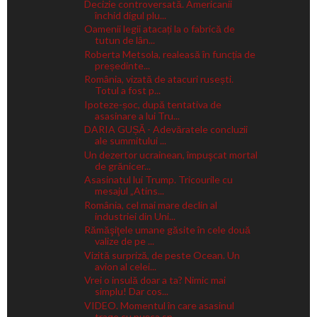
Decizie controversată. Americanii
închid digul plu...
Oamenii legii atacați la o fabrică de
tutun de lân...
Roberta Metsola, realeasă în funcția de
președinte...
România, vizată de atacuri rusești.
Totul a fost p...
Ipoteze-șoc, după tentativa de
asasinare a lui Tru...
DARIA GUȘĂ - Adevăratele concluzii
ale summitului ...
Un dezertor ucrainean, împuşcat mortal
de grănicer...
Asasinatul lui Trump. Tricourile cu
mesajul „Atins...
România, cel mai mare declin al
industriei din Uni...
Rămăşiţele umane găsite în cele două
valize de pe ...
Vizită surpriză, de peste Ocean. Un
avion al celei...
Vrei o insulă doar a ta? Nimic mai
simplu! Dar cos...
VIDEO. Momentul în care asasinul
trage cu pușca sp...