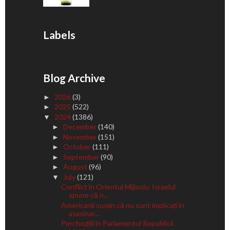
Labels
Blog Archive
2026
(3)
►
2025
(522)
►
2024
(1386)
▼
December
(140)
►
November
(151)
►
October
(111)
►
September
(90)
►
August
(96)
►
July
(121)
▼
Conflict în Orientul Mijlociu. Israelul
spune că n...
Americanii susțin că nu sunt implicați în
asasinar...
Percheziții în Parlamentul Republicii