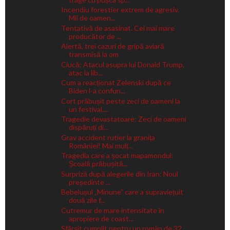
Incendiu forestier extrem de agresiv.
Mii de oamen...
Tentativă de asasinat. Cel mai mare
producător de ...
Alertă, trei cazuri de gripă aviară
transmisă la om
Ciucă: Atacul asupra lui Donald Trump,
atac la lib...
Cum a reacționat Zelenski după ce
Biden l-a confun...
Cort prăbușit peste zeci de oameni la
un festival....
Tragedie devastatoare: Zeci de oameni
dispăruți di...
Grav accident rutier la granița
României! Mai mulț...
Tragedia care a șocat mapamondul:
Școală prăbușită...
Surpriză după alegerile din Iran: Noul
președinte ...
Bebelușul „Minune” care a supraviețuit
două zile f...
Cutremur de mare intensitate în
apropiere de coast...
Sfârșit cumplit pentru un român de 32