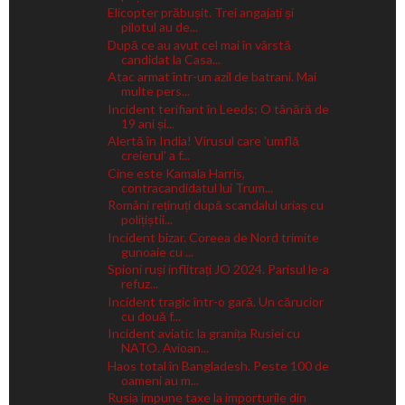
Elicopter prăbușit. Trei angajați și
pilotul au de...
După ce au avut cel mai în vârstă
candidat la Casa...
Atac armat într-un azil de batrani. Mai
multe pers...
Incident terifiant în Leeds: O tânără de
19 ani și...
Alertă în India! Virusul care 'umflă
creierul' a f...
Cine este Kamala Harris,
contracandidatul lui Trum...
Români reținuți după scandalul uriaș cu
polițiștii...
Incident bizar. Coreea de Nord trimite
gunoaie cu ...
Spioni ruși inflitrați JO 2024. Parisul le-a
refuz...
Incident tragic într-o gară. Un cărucior
cu două f...
Incident aviatic la granița Rusiei cu
NATO. Avioan...
Haos total în Bangladesh. Peste 100 de
oameni au m...
Rusia impune taxe la importurile din