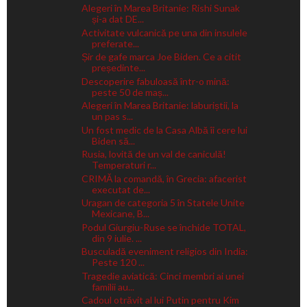
Alegeri în Marea Britanie: Rishi Sunak
și-a dat DE...
Activitate vulcanică pe una din insulele
preferate...
Șir de gafe marca Joe Biden. Ce a citit
președinte...
Descoperire fabuloasă într-o mină:
peste 50 de maș...
Alegeri în Marea Britanie: laburiștii, la
un pas s...
Un fost medic de la Casa Albă îi cere lui
Biden să...
Rusia, lovită de un val de caniculă!
Temperaturi r...
CRIMĂ la comandă, în Grecia: afacerist
executat de...
Uragan de categoria 5 în Statele Unite
Mexicane, B...
Podul Giurgiu-Ruse se închide TOTAL,
din 9 iulie. ...
Busculadă eveniment religios din India:
Peste 120 ...
Tragedie aviatică: Cinci membri ai unei
familii au...
Cadoul otrăvit al lui Putin pentru Kim