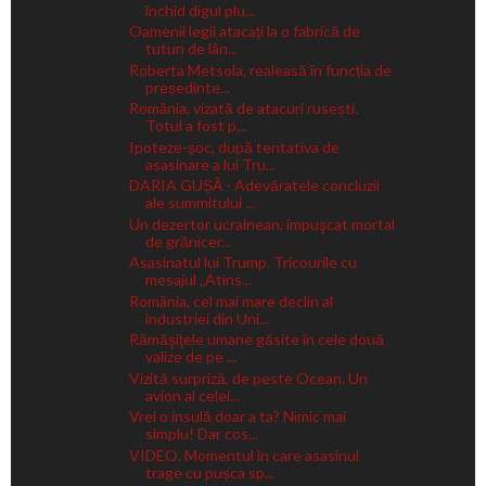
închid digul plu...
Oamenii legii atacați la o fabrică de
tutun de lân...
Roberta Metsola, realeasă în funcția de
președinte...
România, vizată de atacuri rusești.
Totul a fost p...
Ipoteze-șoc, după tentativa de
asasinare a lui Tru...
DARIA GUȘĂ - Adevăratele concluzii
ale summitului ...
Un dezertor ucrainean, împuşcat mortal
de grănicer...
Asasinatul lui Trump. Tricourile cu
mesajul „Atins...
România, cel mai mare declin al
industriei din Uni...
Rămăşiţele umane găsite în cele două
valize de pe ...
Vizită surpriză, de peste Ocean. Un
avion al celei...
Vrei o insulă doar a ta? Nimic mai
simplu! Dar cos...
VIDEO. Momentul în care asasinul
trage cu pușca sp...