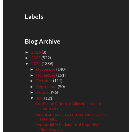
Labels
Blog Archive
2026
(3)
►
2025
(522)
►
2024
(1386)
▼
December
(140)
►
November
(151)
►
October
(111)
►
September
(90)
►
August
(96)
►
July
(121)
▼
Conflict în Orientul Mijlociu. Israelul
spune că n...
Americanii susțin că nu sunt implicați în
asasinar...
Percheziții în Parlamentul Republicii
Moldova: acu...