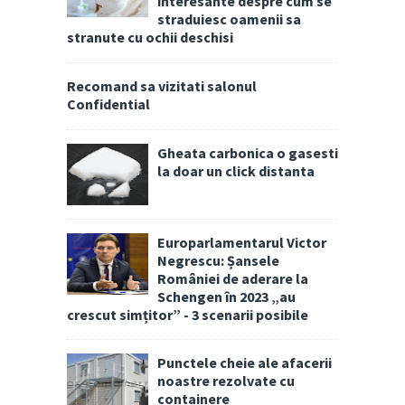
interesante despre cum se
straduiesc oamenii sa
stranute cu ochii deschisi
Recomand sa vizitati salonul
Confidential
Gheata carbonica o gasesti
la doar un click distanta
Europarlamentarul Victor
Negrescu: Șansele
României de aderare la
Schengen în 2023 „au
crescut simțitor” - 3 scenarii posibile
Punctele cheie ale afacerii
noastre rezolvate cu
containere