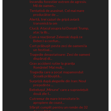
Incendiu forestier extrem de agresiv.
Mii de oamen...
Tentativă de asasinat. Cel mai mare
producător de ...
Alertă, trei cazuri de gripă aviară
transmisă la om
Ciucă: Atacul asupra lui Donald Trump,
atac la lib...
Cum a reacționat Zelenski după ce
Biden l-a confun...
Cort prăbușit peste zeci de oameni la
un festival....
Tragedie devastatoare: Zeci de oameni
dispăruți di...
Grav accident rutier la granița
României! Mai mulț...
Tragedia care a șocat mapamondul:
Școală prăbușită...
Surpriză după alegerile din Iran: Noul
președinte ...
Bebelușul „Minune” care a supraviețuit
două zile f...
Cutremur de mare intensitate în
apropiere de coast...
Sfârșit cumplit pentru un român de 32