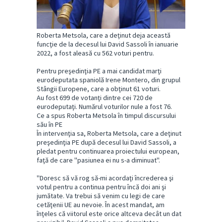
Roberta Metsola, care a deţinut deja această
funcţie de la decesul lui David Sassoli în ianuarie
2022, a fost aleasă cu 562 voturi pentru.
Pentru preşedinţia PE a mai candidat marţi
eurodeputata spaniolă Irene Montero, din grupul
Stângii Europene, care a obţinut 61 voturi.
Au fost 699 de votanţi dintre cei 720 de
eurodeputaţi. Numărul voturilor nule a fost 76.
Ce a spus Roberta Metsola în timpul discursului
său în PE
În intervenţia sa, Roberta Metsola, care a deţinut
preşedinţia PE după decesul lui David Sassoli, a
pledat pentru continuarea proiectului european,
faţă de care ''pasiunea ei nu s-a diminuat''.
''Doresc să vă rog să-mi acordaţi încrederea şi
votul pentru a continua pentru încă doi ani şi
jumătate. Va trebui să venim cu legi de care
cetăţenii UE au nevoie. În acest mandat, am
înţeles că viitorul este orice altceva decât un dat