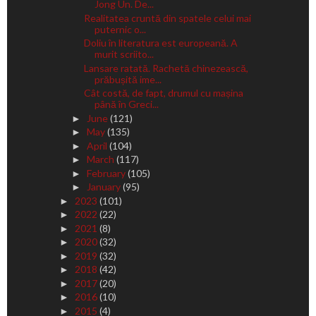
Jong Un. De...
Realitatea cruntă din spatele celui mai
puternic o...
Doliu în literatura est europeană. A
murit scriito...
Lansare ratată. Rachetă chinezească,
prăbușită ime...
Cât costă, de fapt, drumul cu mașina
până în Greci...
June
(121)
►
May
(135)
►
April
(104)
►
March
(117)
►
February
(105)
►
January
(95)
►
2023
(101)
►
2022
(22)
►
2021
(8)
►
2020
(32)
►
2019
(32)
►
2018
(42)
►
2017
(20)
►
2016
(10)
►
2015
(4)
►