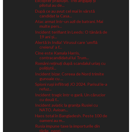
Elicopter prăbușit. Trei angajați și
pilotul au de...
După ce au avut cel mai în vârstă
candidat la Casa...
Atac armat într-un azil de batrani. Mai
multe pers...
Incident terifiant în Leeds: O tânără de
19 ani și...
Alertă în India! Virusul care 'umflă
creierul' a f...
Cine este Kamala Harris,
contracandidatul lui Trum...
Români reținuți după scandalul uriaș cu
polițiștii...
Incident bizar. Coreea de Nord trimite
gunoaie cu ...
Spioni ruși inflitrați JO 2024. Parisul le-a
refuz...
Incident tragic într-o gară. Un cărucior
cu două f...
Incident aviatic la granița Rusiei cu
NATO. Avioan...
Haos total în Bangladesh. Peste 100 de
oameni au m...
Rusia impune taxe la importurile din
țările „nepri...