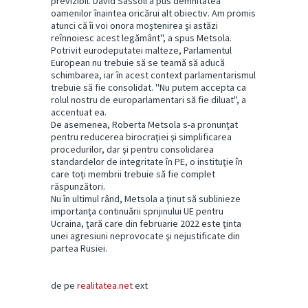
previzibil. David Sassoli a pus demnitatea
oamenilor înaintea oricărui alt obiectiv. Am promis
atunci că îi voi onora moştenirea şi astăzi
reînnoiesc acest legământ'', a spus Metsola.
Potrivit eurodeputatei malteze, Parlamentul
European nu trebuie să se teamă să aducă
schimbarea, iar în acest context parlamentarismul
trebuie să fie consolidat. ''Nu putem accepta ca
rolul nostru de europarlamentari să fie diluat'', a
accentuat ea.
De asemenea, Roberta Metsola s-a pronunţat
pentru reducerea birocraţiei şi simplificarea
procedurilor, dar şi pentru consolidarea
standardelor de integritate în PE, o instituţie în
care toţi membrii trebuie să fie complet
răspunzători.
Nu în ultimul rând, Metsola a ţinut să sublinieze
importanţa continuării sprijinului UE pentru
Ucraina, ţară care din februarie 2022 este ţinta
unei agresiuni neprovocate şi nejustificate din
partea Rusiei.
de pe
realitatea.net
ext