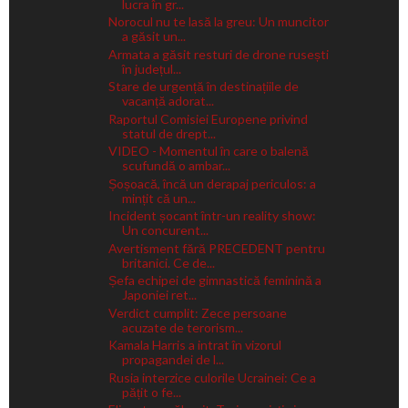
lucra în gr...
Norocul nu te lasă la greu: Un muncitor
a găsit un...
Armata a găsit resturi de drone rusești
în județul...
Stare de urgență în destinațiile de
vacanță adorat...
Raportul Comisiei Europene privind
statul de drept...
VIDEO - Momentul în care o balenă
scufundă o ambar...
Șoșoacă, încă un derapaj periculos: a
mințit că un...
Incident șocant într-un reality show:
Un concurent...
Avertisment fără PRECEDENT pentru
britanici. Ce de...
Șefa echipei de gimnastică feminină a
Japoniei ret...
Verdict cumplit: Zece persoane
acuzate de terorism...
Kamala Harris a intrat în vizorul
propagandei de l...
Rusia interzice culorile Ucrainei: Ce a
pățit o fe...