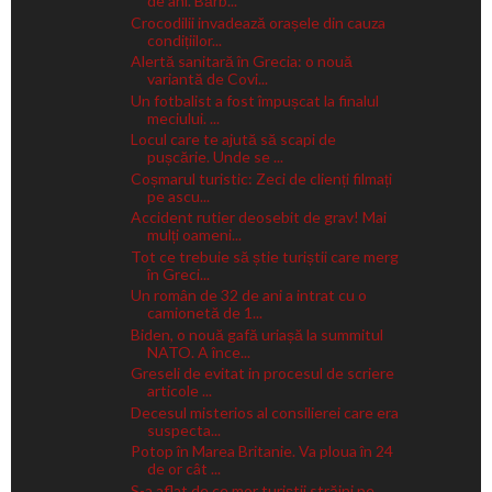
de ani. Bărb...
Crocodilii invadează orașele din cauza
condițiilor...
Alertă sanitară în Grecia: o nouă
variantă de Covi...
Un fotbalist a fost împușcat la finalul
meciului. ...
Locul care te ajută să scapi de
pușcărie. Unde se ...
Coșmarul turistic: Zeci de clienți filmați
pe ascu...
Accident rutier deosebit de grav! Mai
mulți oameni...
Tot ce trebuie să știe turiștii care merg
în Greci...
Un român de 32 de ani a intrat cu o
camionetă de 1...
Biden, o nouă gafă uriașă la summitul
NATO. A înce...
Greseli de evitat in procesul de scriere
articole ...
Decesul misterios al consilierei care era
suspecta...
Potop în Marea Britanie. Va ploua în 24
de or cât ...
S-a aflat de ce mor turiștii străini pe