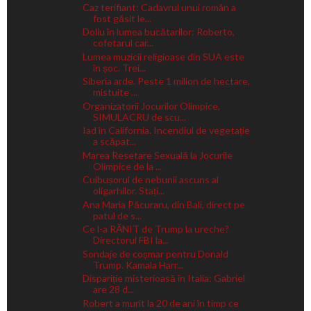
Caz terifiant: Cadavrul unui român a
fost găsit le...
Doliu în lumea bucătarilor: Roberto,
cofetarul car...
Lumea muzicii religioase din SUA este
în șoc. Trei...
Siberia arde. Peste 1 milion de hectare,
mistuite ...
Organizatorii Jocurilor Olimpice,
SIMULACRU de scu...
Iad în California. Incendiul de vegetație
a scăpat...
Marea Resetare Sexuală la Jocurile
Olimpice de la ...
Cuibușorul de nebunii ascuns al
oligarhilor. Stați...
Ana Maria Păcuraru, din Bali, direct pe
patul de s...
Ce l-a RĂNIT de Trump la ureche?
Directorul FBI la...
Sondaje de coșmar pentru Donald
Trump. Kamala Harr...
Dispariție misterioasă în Italia: Gabriel
are 28 d...
Robert a murit la 20 de ani în timp ce