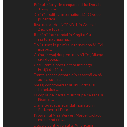
Primul miting de campanie al lui Donald
Trump, de ...
Doliu în politica internațională! O voce
puternică...
Risc ridicat de INCENDII, în Grecia!
Zeci de focar...
Românii fac scandal în Anglia: Au
răsturnat mașina...
Doliu uriaș în politica internațională! Cel
mai pu...
China, mesaj dur pentru NATO: „Alianța
și-a depăși...
Cazul care a șocat o țară întreagă.
Fetiță de 11 a...
Franța scoate armata din cazarmă ca să
apere sport...
Mesaj controversat al unui oficial al
Israelului: ...
O copilă de 2 ani a murit după ce tatăl a
lăsat-o ...
Diana Șoșoacă, scandal monstru în
Parlamentul Euro...
Programul Visa Waiver! Marcel Ciolacu
îndeamnă cet...
Decizie controversată. Americanii