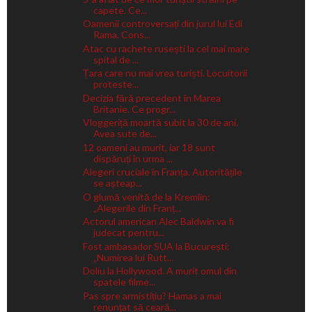
capete. Ce...
Oamenii controversați din jurul lui Edi
Rama. Cons...
Atac cu rachete rusești la cel mai mare
spital de ...
Țara care nu mai vrea turiști. Locuitorii
proteste...
Decizia fără precedent în Marea
Britanie. Ce progr...
Vloggeriță moartă subit la 30 de ani.
Avea sute de...
12 oameni au murit, iar 18 sunt
dispăruți în urma ...
Alegeri cruciale în Franța. Autoritățile
se așteap...
O glumă venită de la Kremlin:
„Alegerile din Franț...
Actorul american Alec Baldwin va fi
judecat pentru...
Fost ambasador SUA la București:
„Numirea lui Rutt...
Doliu la Hollywood. A murit omul din
spatele filme...
Pas spre armistițiu? Hamas a mai
renunțat să ceară...