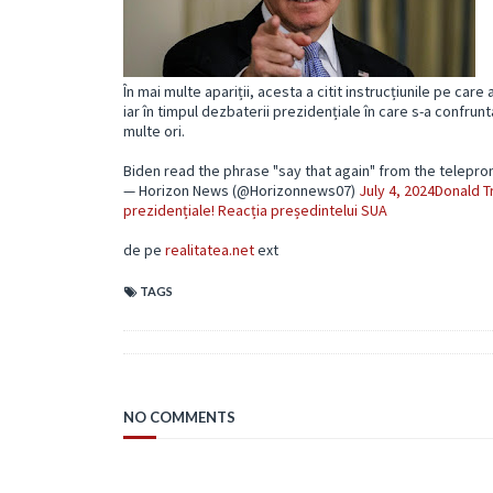
În mai multe apariții, acesta a citit instrucțiunile pe car
iar în timpul dezbaterii prezidențiale în care s-a confrun
multe ori.
Biden read the phrase "say that again" from the telepr
— Horizon News (@Horizonnews07)
July 4, 2024
Donald T
prezidențiale! Reacția președintelui SUA
de pe
realitatea.net
ext
TAGS
NO COMMENTS