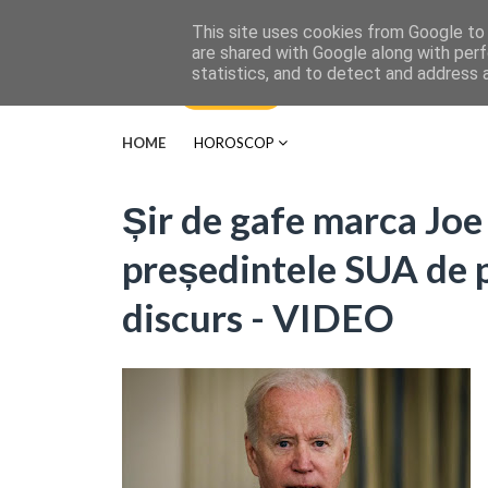
This site uses cookies from Google to d
are shared with Google along with perf
statistics, and to detect and address 
HOME
HOROSCOP
Șir de gafe marca Joe 
președintele SUA de p
discurs - VIDEO