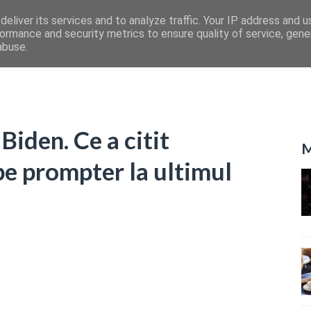
eliver its services and to analyze traffic. Your IP address and 
ormance and security metrics to ensure quality of service, gen
abuse.
Biden. Ce a citit
M
e prompter la ultimul