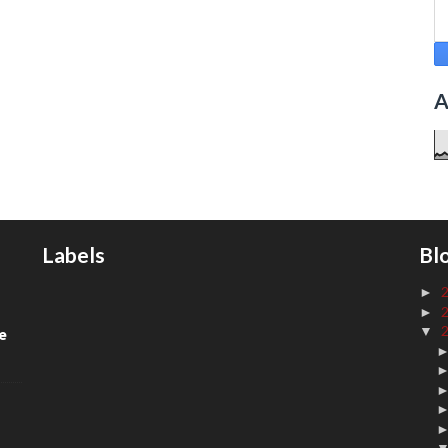
A
Labels
Bl
►
►
▼
de