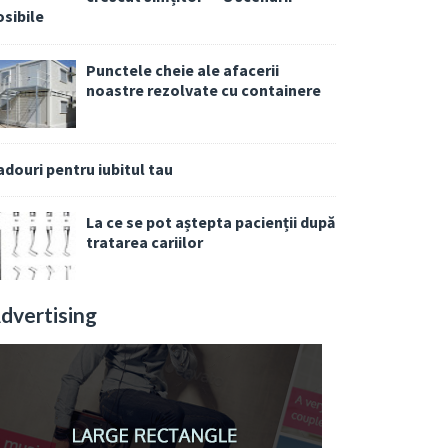
osibile
Punctele cheie ale afacerii
noastre rezolvate cu containere
adouri pentru iubitul tau
La ce se pot aștepta pacienții după
tratarea cariilor
dvertising