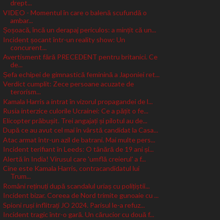
drept...
VIDEO - Momentul în care o balenă scufundă o
ambar...
Șoșoacă, încă un derapaj periculos: a mințit că un...
Incident șocant într-un reality show: Un
concurent...
Avertisment fără PRECEDENT pentru britanici. Ce
de...
Șefa echipei de gimnastică feminină a Japoniei ret...
Verdict cumplit: Zece persoane acuzate de
terorism...
Kamala Harris a intrat în vizorul propagandei de l...
Rusia interzice culorile Ucrainei: Ce a pățit o fe...
Elicopter prăbușit. Trei angajați și pilotul au de...
După ce au avut cel mai în vârstă candidat la Casa...
Atac armat într-un azil de batrani. Mai multe pers...
Incident terifiant în Leeds: O tânără de 19 ani și...
Alertă în India! Virusul care 'umflă creierul' a f...
Cine este Kamala Harris, contracandidatul lui
Trum...
Români reținuți după scandalul uriaș cu polițiștii...
Incident bizar. Coreea de Nord trimite gunoaie cu ...
Spioni ruși inflitrați JO 2024. Parisul le-a refuz...
Incident tragic într-o gară. Un cărucior cu două f...