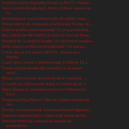
Incident aviatic la granița Rusiei cu NATO. Avioan...
Haos total în Bangladesh. Peste 100 de oameni au
m...
Rusia impune taxe la importurile din țările „nepri...
Primul miting de campanie al lui Donald Trump, de ...
Doliu în politica internațională! O voce puternică...
Risc ridicat de INCENDII, în Grecia! Zeci de focar...
Românii fac scandal în Anglia: Au răsturnat mașina...
Doliu uriaș în politica internațională! Cel mai pu...
China, mesaj dur pentru NATO: „Alianța și-a
depăși...
Cazul care a șocat o țară întreagă. Fetiță de 11 a...
Franța scoate armata din cazarmă ca să apere
sport...
Mesaj controversat al unui oficial al Israelului: ...
O copilă de 2 ani a murit după ce tatăl a lăsat-o ...
Diana Șoșoacă, scandal monstru în Parlamentul
Euro...
Programul Visa Waiver! Marcel Ciolacu îndeamnă
cet...
Decizie controversată. Americanii închid digul plu...
Oamenii legii atacați la o fabrică de tutun de lân...
Roberta Metsola, realeasă în funcția de
președinte...