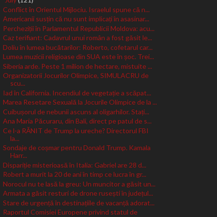
▼
Conflict în Orientul Mijlociu. Israelul spune că n...
Americanii susțin că nu sunt implicați în asasinar...
Percheziții în Parlamentul Republicii Moldova: acu...
Caz terifiant: Cadavrul unui român a fost găsit le...
Doliu în lumea bucătarilor: Roberto, cofetarul car...
Lumea muzicii religioase din SUA este în șoc. Trei...
Siberia arde. Peste 1 milion de hectare, mistuite ...
Organizatorii Jocurilor Olimpice, SIMULACRU de
scu...
Iad în California. Incendiul de vegetație a scăpat...
Marea Resetare Sexuală la Jocurile Olimpice de la ...
Cuibușorul de nebunii ascuns al oligarhilor. Stați...
Ana Maria Păcuraru, din Bali, direct pe patul de s...
Ce l-a RĂNIT de Trump la ureche? Directorul FBI
la...
Sondaje de coșmar pentru Donald Trump. Kamala
Harr...
Dispariție misterioasă în Italia: Gabriel are 28 d...
Robert a murit la 20 de ani în timp ce lucra în gr...
Norocul nu te lasă la greu: Un muncitor a găsit un...
Armata a găsit resturi de drone rusești în județul...
Stare de urgență în destinațiile de vacanță adorat...
Raportul Comisiei Europene privind statul de