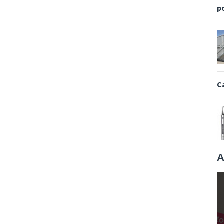
p
C
A