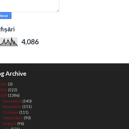
fișări
4,086
og Archive
2026
(3)
2025
(522)
2024
(1386)
December
(140)
►
November
(151)
►
October
(111)
►
September
(90)
►
August
(96)
►
July
(121)