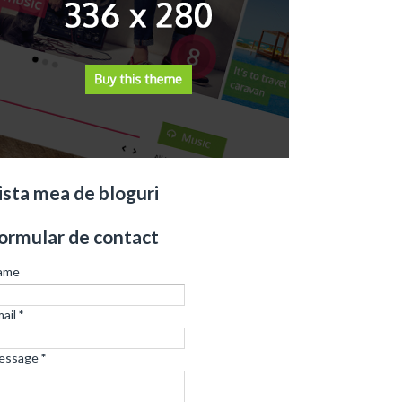
ista mea de bloguri
ormular de contact
ame
ail
*
essage
*