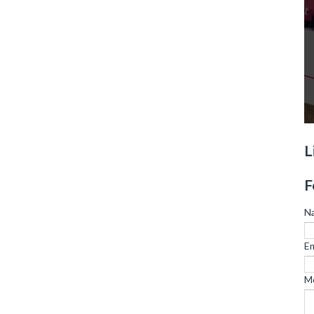
L
F
N
Em
M