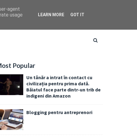
user-agent
erate usage
LEARN MORE
GOT IT
ost Popular
Un tânăr a intrat în contact cu
civilizația pentru prima dată.
Băiatul face parte dintr-un trib de
indigeni din Amazon
Blogging pentru antreprenori