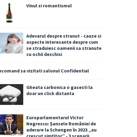
Vinul si romantismul
Adevarul despre stranut - cauze si
aspecte interesante despre cum
se straduiesc oamenii sa stranute
cu ochii deschisi
ecomand sa vizitati salonul Confidential
Gheata carbonica o gasesti la
doar un click distanta
Europarlamentarul Victor
Negrescu: Șansele României de
aderare la Schengen în 2023 „au
crescut simțitor” - 3 scenarii