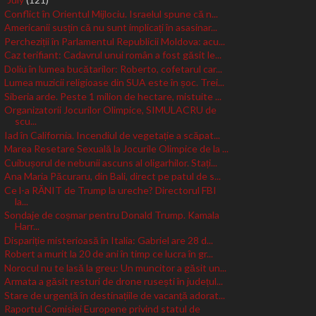
▼
Conflict în Orientul Mijlociu. Israelul spune că n...
Americanii susțin că nu sunt implicați în asasinar...
Percheziții în Parlamentul Republicii Moldova: acu...
Caz terifiant: Cadavrul unui român a fost găsit le...
Doliu în lumea bucătarilor: Roberto, cofetarul car...
Lumea muzicii religioase din SUA este în șoc. Trei...
Siberia arde. Peste 1 milion de hectare, mistuite ...
Organizatorii Jocurilor Olimpice, SIMULACRU de
scu...
Iad în California. Incendiul de vegetație a scăpat...
Marea Resetare Sexuală la Jocurile Olimpice de la ...
Cuibușorul de nebunii ascuns al oligarhilor. Stați...
Ana Maria Păcuraru, din Bali, direct pe patul de s...
Ce l-a RĂNIT de Trump la ureche? Directorul FBI
la...
Sondaje de coșmar pentru Donald Trump. Kamala
Harr...
Dispariție misterioasă în Italia: Gabriel are 28 d...
Robert a murit la 20 de ani în timp ce lucra în gr...
Norocul nu te lasă la greu: Un muncitor a găsit un...
Armata a găsit resturi de drone rusești în județul...
Stare de urgență în destinațiile de vacanță adorat...
Raportul Comisiei Europene privind statul de