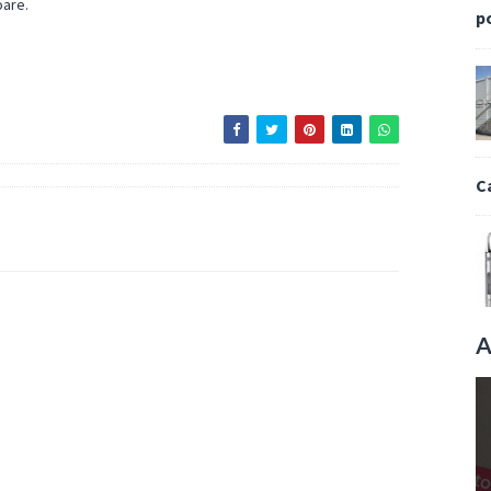
oare.
p
C
A