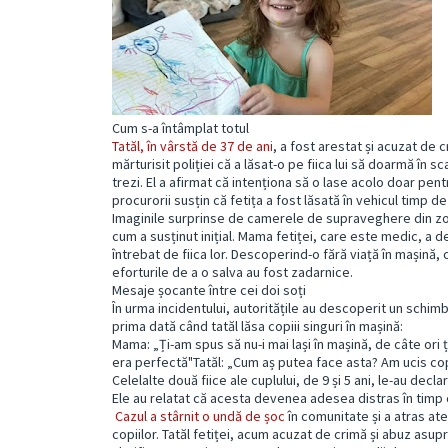
Cum s-a întâmplat totul
Tatăl, în vârstă de 37 de ani
, a fost arestat și acuzat de 
mărturisit poliției că a lăsat-o pe fiica lui să doarmă în sc
trezi. El a afirmat că intenționa să o lase acolo doar pen
procurorii susțin că fetița a fost lăsată în vehicul timp de
Imaginile surprinse de camerele de supraveghere din zonă 
cum a susținut inițial. Mama fetiței, care este medic, a d
întrebat de fiica lor. Descoperind-o fără viață în mașină, 
eforturile de a o salva au fost zadarnice.
Mesaje șocante între cei doi soți
În urma incidentului, autoritățile au descoperit un schimb
prima dată când tatăl lăsa copiii singuri în mașină:
Mama: „Ți-am spus să nu-i mai lași în mașină, de câte ori 
era perfectă"Tatăl: „Cum aș putea face asta? Am ucis copi
Celelalte două fiice ale cuplului, de 9 și 5 ani, le-au declar
Ele au relatat că acesta devenea adesea distras în timp 
Cazul a stârnit o undă de șoc
în comunitate și a atras at
copiilor. Tatăl fetiței, acum acuzat de crimă și abuz asup