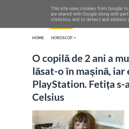
This site uses cookies from Google to d
are shared with Google along with perf
statistics, and to detect and address 
HOME
HOROSCOP
O copilă de 2 ani a mu
lăsat-o în mașină, iar 
PlayStation. Fetița s-
Celsius