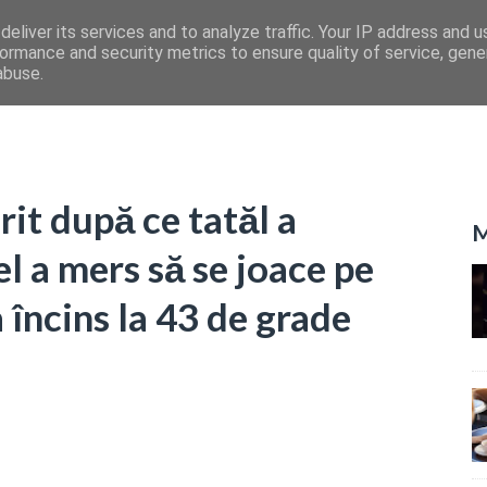
eliver its services and to analyze traffic. Your IP address and 
ormance and security metrics to ensure quality of service, gen
abuse.
rit după ce tatăl a
M
el a mers să se joace pe
a încins la 43 de grade