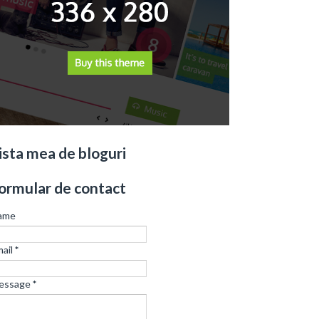
ista mea de bloguri
ormular de contact
ame
ail
*
essage
*