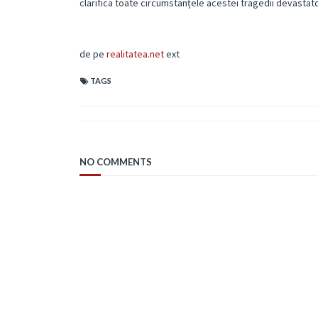
clarifica toate circumstanțele acestei tragedii devastat
de pe
realitatea.net
ext
TAGS
NO COMMENTS