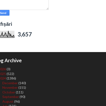
fișări
3,657
og Archive
2026
(3)
2025
(522)
2024
(1386)
December
(140)
►
November
(151)
►
October
(111)
►
September
(90)
►
August
(96)
►
July
(121)