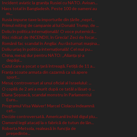
Incident aviatic la granița Rusiei cu NATO. Avioan...
Haos total în Bangladesh. Peste 100 de oameni au
m...
Rusia impune taxe la importurile din țările „nepri...
Primul miting de campanie al lui Donald Trump, de ...
Doliu în politica internațională! O voce puternică...
Risc ridicat de INCENDII, în Grecia! Zeci de focar...
Românii fac scandal în Anglia: Au răsturnat mașina...
Doliu uriaș în politica internațională! Cel mai pu...
China, mesaj dur pentru NATO: „Alianța și-a
depăși...
Cazul care a șocat o țară întreagă. Fetiță de 11 a...
Franța scoate armata din cazarmă ca să apere
sport...
Mesaj controversat al unui oficial al Israelului: ...
O copilă de 2 ani a murit după ce tatăl a lăsat-o ...
Diana Șoșoacă, scandal monstru în Parlamentul
Euro...
Programul Visa Waiver! Marcel Ciolacu îndeamnă
cet...
Decizie controversată. Americanii închid digul plu...
Oamenii legii atacați la o fabrică de tutun de lân...
Roberta Metsola, realeasă în funcția de
președinte...