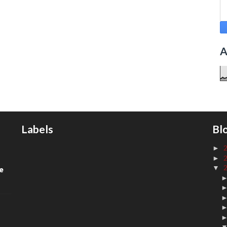
A
Labels
Bl
►
►
▼
de