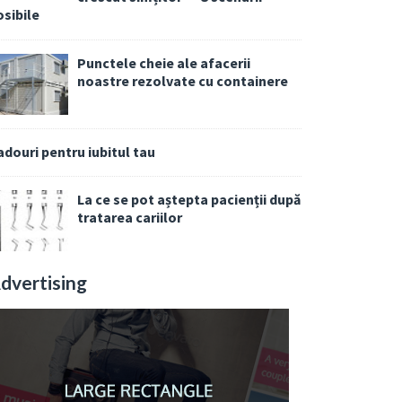
osibile
Punctele cheie ale afacerii
noastre rezolvate cu containere
adouri pentru iubitul tau
La ce se pot aștepta pacienții după
tratarea cariilor
dvertising