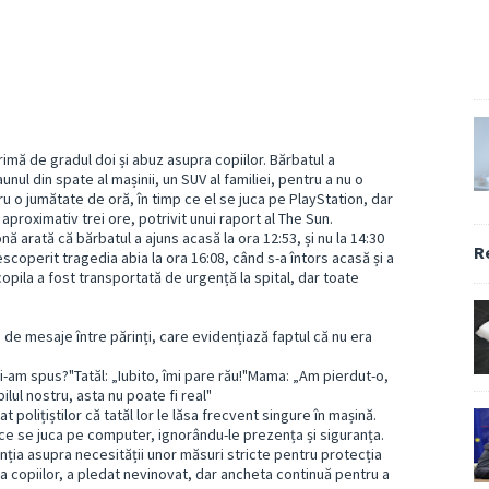
crimă de gradul doi și abuz asupra copiilor. Bărbatul a
aunul din spate al mașinii, un SUV al familiei, pentru a nu o
tru o jumătate de oră, în timp ce el se juca pe PlayStation, dar
 aproximativ trei ore, potrivit unui raport al The Sun.
arată că bărbatul a ajuns acasă la ora 12:53, și nu la 14:30
R
escoperit tragedia abia la ora 16:08, când s-a întors acasă și a
copila a fost transportată de urgență la spital, dar toate
 de mesaje între părinți, care evidențiază faptul că nu era
ți-am spus?"Tatăl: „Iubito, îmi pare rău!"Mama: „Am pierdut-o,
lul nostru, asta nu poate fi real"
at polițiștilor că tatăl lor le lăsa frecvent singure în mașină.
ce se juca pe computer, ignorându-le prezența și siguranța.
enția asupra necesității unor măsuri stricte pentru protecția
ra copiilor, a pledat nevinovat, dar ancheta continuă pentru a