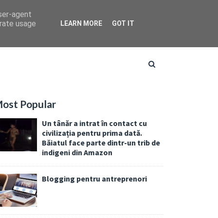
user-agent
erate usage
LEARN MORE
GOT IT
ost Popular
Un tânăr a intrat în contact cu
civilizația pentru prima dată.
Băiatul face parte dintr-un trib de
indigeni din Amazon
Blogging pentru antreprenori