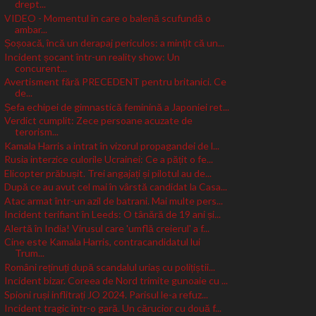
drept...
VIDEO - Momentul în care o balenă scufundă o
ambar...
Șoșoacă, încă un derapaj periculos: a mințit că un...
Incident șocant într-un reality show: Un
concurent...
Avertisment fără PRECEDENT pentru britanici. Ce
de...
Șefa echipei de gimnastică feminină a Japoniei ret...
Verdict cumplit: Zece persoane acuzate de
terorism...
Kamala Harris a intrat în vizorul propagandei de l...
Rusia interzice culorile Ucrainei: Ce a pățit o fe...
Elicopter prăbușit. Trei angajați și pilotul au de...
După ce au avut cel mai în vârstă candidat la Casa...
Atac armat într-un azil de batrani. Mai multe pers...
Incident terifiant în Leeds: O tânără de 19 ani și...
Alertă în India! Virusul care 'umflă creierul' a f...
Cine este Kamala Harris, contracandidatul lui
Trum...
Români reținuți după scandalul uriaș cu polițiștii...
Incident bizar. Coreea de Nord trimite gunoaie cu ...
Spioni ruși inflitrați JO 2024. Parisul le-a refuz...
Incident tragic într-o gară. Un cărucior cu două f...