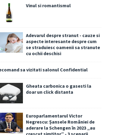
Vinul si romantismul
Adevarul despre stranut - cauze si
aspecte interesante despre cum
se straduiesc oamenii sa stranute
cu ochii deschisi
ecomand sa vizitati salonul Confidential
Gheata carbonica o gasesti la
doar un click distanta
Europarlamentarul Victor
Negrescu: Șansele României de
aderare la Schengen în 2023 „au
crescut simțitor” - 3 scenarii