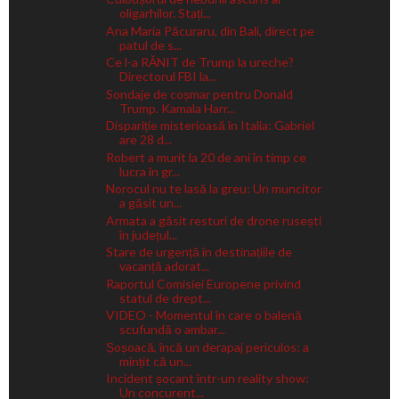
oligarhilor. Stați...
Ana Maria Păcuraru, din Bali, direct pe
patul de s...
Ce l-a RĂNIT de Trump la ureche?
Directorul FBI la...
Sondaje de coșmar pentru Donald
Trump. Kamala Harr...
Dispariție misterioasă în Italia: Gabriel
are 28 d...
Robert a murit la 20 de ani în timp ce
lucra în gr...
Norocul nu te lasă la greu: Un muncitor
a găsit un...
Armata a găsit resturi de drone rusești
în județul...
Stare de urgență în destinațiile de
vacanță adorat...
Raportul Comisiei Europene privind
statul de drept...
VIDEO - Momentul în care o balenă
scufundă o ambar...
Șoșoacă, încă un derapaj periculos: a
mințit că un...
Incident șocant într-un reality show:
Un concurent...