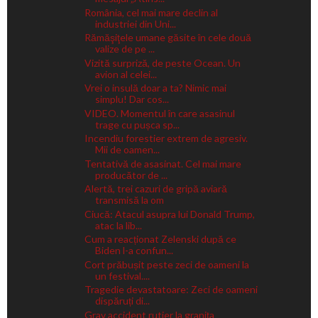
România, cel mai mare declin al
industriei din Uni...
Rămăşiţele umane găsite în cele două
valize de pe ...
Vizită surpriză, de peste Ocean. Un
avion al celei...
Vrei o insulă doar a ta? Nimic mai
simplu! Dar cos...
VIDEO. Momentul în care asasinul
trage cu pușca sp...
Incendiu forestier extrem de agresiv.
Mii de oamen...
Tentativă de asasinat. Cel mai mare
producător de ...
Alertă, trei cazuri de gripă aviară
transmisă la om
Ciucă: Atacul asupra lui Donald Trump,
atac la lib...
Cum a reacționat Zelenski după ce
Biden l-a confun...
Cort prăbușit peste zeci de oameni la
un festival....
Tragedie devastatoare: Zeci de oameni
dispăruți di...
Grav accident rutier la granița