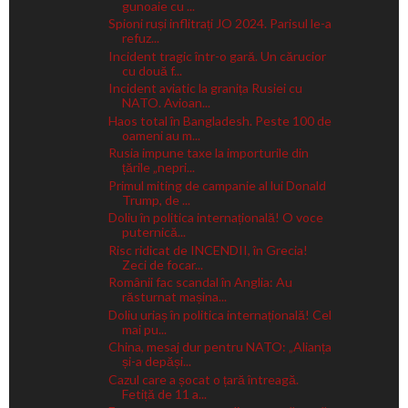
gunoaie cu ...
Spioni ruși inflitrați JO 2024. Parisul le-a
refuz...
Incident tragic într-o gară. Un cărucior
cu două f...
Incident aviatic la granița Rusiei cu
NATO. Avioan...
Haos total în Bangladesh. Peste 100 de
oameni au m...
Rusia impune taxe la importurile din
țările „nepri...
Primul miting de campanie al lui Donald
Trump, de ...
Doliu în politica internațională! O voce
puternică...
Risc ridicat de INCENDII, în Grecia!
Zeci de focar...
Românii fac scandal în Anglia: Au
răsturnat mașina...
Doliu uriaș în politica internațională! Cel
mai pu...
China, mesaj dur pentru NATO: „Alianța
și-a depăși...
Cazul care a șocat o țară întreagă.
Fetiță de 11 a...