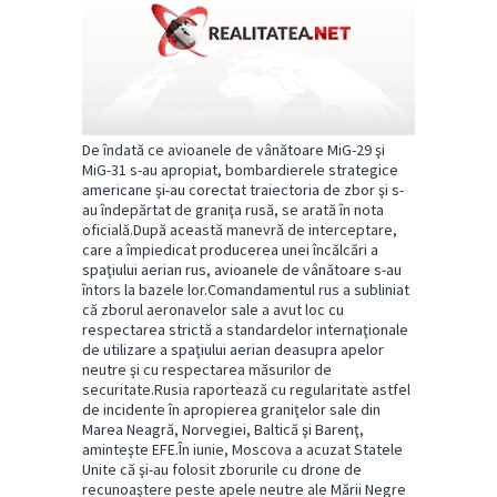
De îndată ce avioanele de vânătoare MiG-29 şi
MiG-31 s-au apropiat, bombardierele strategice
americane şi-au corectat traiectoria de zbor şi s-
au îndepărtat de graniţa rusă, se arată în nota
oficială.După această manevră de interceptare,
care a împiedicat producerea unei încălcări a
spaţiului aerian rus, avioanele de vânătoare s-au
întors la bazele lor.Comandamentul rus a subliniat
că zborul aeronavelor sale a avut loc cu
respectarea strictă a standardelor internaţionale
de utilizare a spaţiului aerian deasupra apelor
neutre şi cu respectarea măsurilor de
securitate.Rusia raportează cu regularitate astfel
de incidente în apropierea graniţelor sale din
Marea Neagră, Norvegiei, Baltică şi Barenţ,
aminteşte EFE.În iunie, Moscova a acuzat Statele
Unite că şi-au folosit zborurile cu drone de
recunoaştere peste apele neutre ale Mării Negre