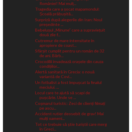
României! Mai mulț...
Tragedia care a șocat mapamondul:
Școală prăbușită...
Surpriză după alegerile din Iran: Noul
președinte ...
Bebelușul „Minune” care a supraviețuit
două zile f...
Cutremur de mare intensitate în
apropiere de coast...
Sfârșit cumplit pentru un român de 32
de ani. Bărb...
Crocodilii invadează orașele din cauza
condițiilor...
Alertă sanitară în Grecia: o nouă
variantă de Covi...
Un fotbalist a fost împușcat la finalul
meciului. ...
Locul care te ajută să scapi de
pușcărie. Unde se ...
Coșmarul turistic: Zeci de clienți filmați
pe ascu...
Accident rutier deosebit de grav! Mai
mulți oameni...
Tot ce trebuie să știe turiștii care merg
în Greci...