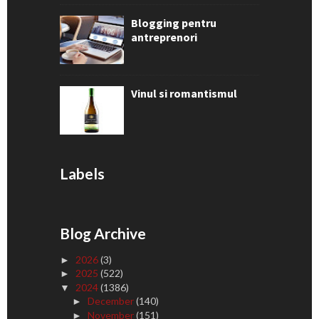
Blogging pentru
antreprenori
Vinul si romantismul
Labels
Blog Archive
2026
(3)
►
2025
(522)
►
2024
(1386)
▼
December
(140)
►
November
(151)
►