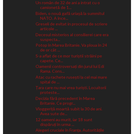
Un român de 32 de ani a intrat cu o
camionetă de 1...
Biden, o nouă gafă uriașă la summitul
NATO. A înce...
Greseli de evitat in procesul de scriere
articole ...
Decesul misterios al consilierei care era
suspecta...
Potop în Marea Britanie. Va ploua în 24
de or cât ...
S-a aflat de ce mor turiștii străini pe
capete. Ce...
Oamenii controversați din jurul lui Edi
Rama. Cons...
Atac cu rachete rusești la cel mai mare
spital de ...
Țara care nu mai vrea turiști. Locuitorii
proteste...
Decizia fără precedent în Marea
Britanie. Ce progr...
Vloggeriță moartă subit la 30 de ani.
Avea sute de...
12 oameni au murit, iar 18 sunt
dispăruți în urma ...
Alegeri cruciale în Franța. Autoritățile