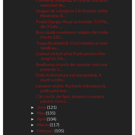
CRIMĂ la comandă, în Grecia: afacerist
executat de...
Uragan de categoria 5 în Statele Unite
Mexicane, B...
Podul Giurgiu-Ruse se închide TOTAL,
din 9 iulie. ...
Busculadă eveniment religios din India:
Peste 120 ...
Tragedie aviatică: Cinci membri ai unei
familii au...
Cadoul otrăvit al lui Putin pentru Kim
Jong Un. De...
Realitatea cruntă din spatele celui mai
puternic o...
Doliu în literatura est europeană. A
murit scriito...
Lansare ratată. Rachetă chinezească,
prăbușită ime...
Cât costă, de fapt, drumul cu mașina
până în Greci...
June
(121)
►
May
(135)
►
April
(104)
►
March
(117)
►
February
(105)
►