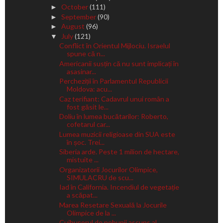
October
(111)
►
September
(90)
►
August
(96)
►
July
(121)
▼
Conflict în Orientul Mijlociu. Israelul
spune că n...
Americanii susțin că nu sunt implicați în
asasinar...
Percheziții în Parlamentul Republicii
Moldova: acu...
Caz terifiant: Cadavrul unui român a
fost găsit le...
Doliu în lumea bucătarilor: Roberto,
cofetarul car...
Lumea muzicii religioase din SUA este
în șoc. Trei...
Siberia arde. Peste 1 milion de hectare,
mistuite ...
Organizatorii Jocurilor Olimpice,
SIMULACRU de scu...
Iad în California. Incendiul de vegetație
a scăpat...
Marea Resetare Sexuală la Jocurile
Olimpice de la ...
Cuibușorul de nebunii ascuns al