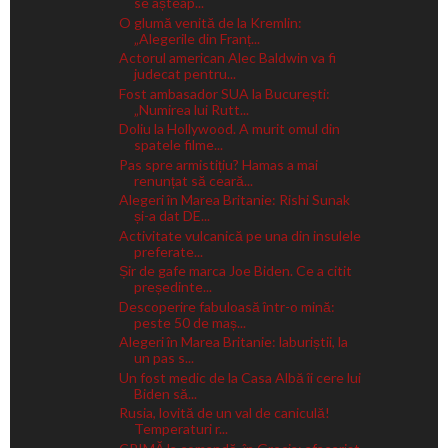
se așteap...
O glumă venită de la Kremlin:
„Alegerile din Franț...
Actorul american Alec Baldwin va fi
judecat pentru...
Fost ambasador SUA la București:
„Numirea lui Rutt...
Doliu la Hollywood. A murit omul din
spatele filme...
Pas spre armistițiu? Hamas a mai
renunțat să ceară...
Alegeri în Marea Britanie: Rishi Sunak
și-a dat DE...
Activitate vulcanică pe una din insulele
preferate...
Șir de gafe marca Joe Biden. Ce a citit
președinte...
Descoperire fabuloasă într-o mină:
peste 50 de maș...
Alegeri în Marea Britanie: laburiștii, la
un pas s...
Un fost medic de la Casa Albă îi cere lui
Biden să...
Rusia, lovită de un val de caniculă!
Temperaturi r...