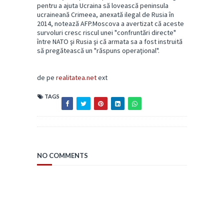
pentru a ajuta Ucraina să lovească peninsula
ucraineană Crimeea, anexată ilegal de Rusia în
2014, notează AFP.Moscova a avertizat că aceste
survoluri cresc riscul unei "confruntări directe"
între NATO şi Rusia şi că armata sa a fost instruită
să pregătească un "răspuns operaţional".
de pe
realitatea.net
ext
TAGS
NO COMMENTS