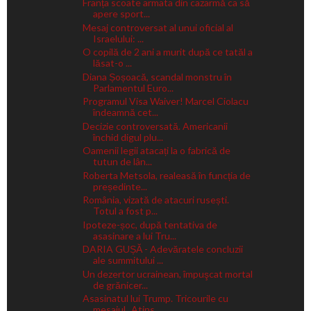
Franța scoate armata din cazarmă ca să
apere sport...
Mesaj controversat al unui oficial al
Israelului: ...
O copilă de 2 ani a murit după ce tatăl a
lăsat-o ...
Diana Șoșoacă, scandal monstru în
Parlamentul Euro...
Programul Visa Waiver! Marcel Ciolacu
îndeamnă cet...
Decizie controversată. Americanii
închid digul plu...
Oamenii legii atacați la o fabrică de
tutun de lân...
Roberta Metsola, realeasă în funcția de
președinte...
România, vizată de atacuri rusești.
Totul a fost p...
Ipoteze-șoc, după tentativa de
asasinare a lui Tru...
DARIA GUȘĂ - Adevăratele concluzii
ale summitului ...
Un dezertor ucrainean, împuşcat mortal
de grănicer...
Asasinatul lui Trump. Tricourile cu
mesajul „Atins...