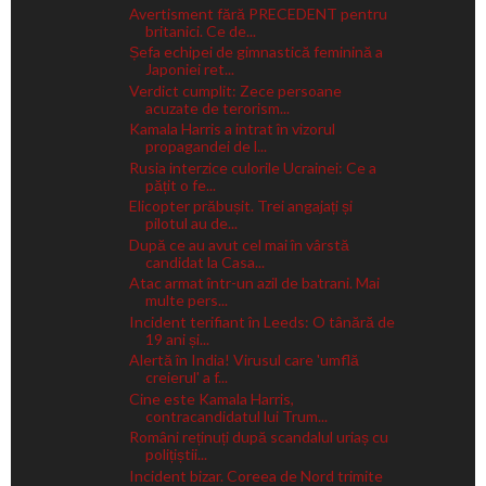
Avertisment fără PRECEDENT pentru
britanici. Ce de...
Șefa echipei de gimnastică feminină a
Japoniei ret...
Verdict cumplit: Zece persoane
acuzate de terorism...
Kamala Harris a intrat în vizorul
propagandei de l...
Rusia interzice culorile Ucrainei: Ce a
pățit o fe...
Elicopter prăbușit. Trei angajați și
pilotul au de...
După ce au avut cel mai în vârstă
candidat la Casa...
Atac armat într-un azil de batrani. Mai
multe pers...
Incident terifiant în Leeds: O tânără de
19 ani și...
Alertă în India! Virusul care 'umflă
creierul' a f...
Cine este Kamala Harris,
contracandidatul lui Trum...
Români reținuți după scandalul uriaș cu
polițiștii...
Incident bizar. Coreea de Nord trimite