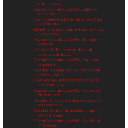
bătaie și, m...
Război în Ucraina, ziua 968. Zelenski,
mesaj ferm ...
Șoc în lumea medicală: Tânăr de 19 ani
diagnostica...
Liam Payne, găsit mort în Buenos Aires.
Fostul mem...
Război în Ucraina, ziua 967. Joe Biden,
vizită ful...
Avion Air India, escortat de două
aeronave de lupt...
Război în Ucraina, ziua 966. Reuniune
crucială la ...
Revoltă în Anglia. Zeci de condamnați
pentru pedof...
Cum a rămas un bărbat fără 165.000
de lire din con...
Război în Ucraina, ziua 965. Coreeade
Nord nu ar f...
Tensiuni în Taiwan: China desfășoară
manevre milit...
A treia tentativă de asasinat asupra lui
Donald Trump
Război în Ucraina, ziua 964. Conflictul
dintre Rus...