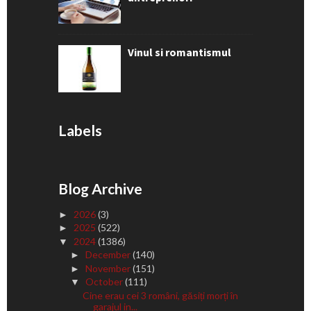
Vinul si romantismul
Labels
Blog Archive
2026
(3)
►
2025
(522)
►
2024
(1386)
▼
December
(140)
►
November
(151)
►
October
(111)
▼
Cine erau cei 3 români, găsiți morți în
garajul in...