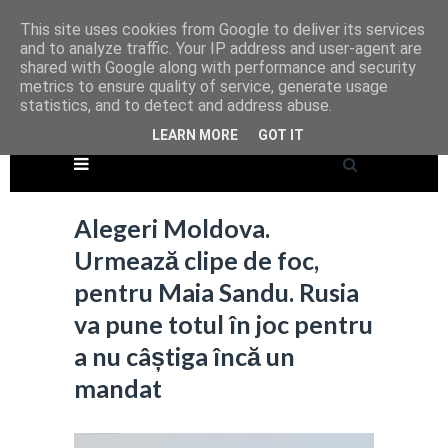
This site uses cookies from Google to deliver its services
and to analyze traffic. Your IP address and user-agent are
shared with Google along with performance and security
metrics to ensure quality of service, generate usage
statistics, and to detect and address abuse.
LEARN MORE
GOT IT
Alegeri Moldova.
Urmează clipe de foc,
pentru Maia Sandu. Rusia
va pune totul în joc pentru
a nu câștiga încă un
mandat