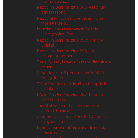
neagă că o î...
Război în Ucraina, ziua 960. Atac rus
devastator c...
Războiul din culise. Joe Biden nu se
înțelege delo...
Inundații devastatoare în Bosnia
Herțegovina. Bila...
Război în Ucraina, ziua 959: Trei civili
ucişi şi ...
Război în Ucraina, ziua 958. Noi
provocări pentru ...
Daria Gușă: „Israelul în mare dificultate,
scutul ...
Clipe de groază pentru o șoferiță. A
fost jefuită,...
Firea: Românii continuă să fie opriţi la
graniţele...
Război în Ucraina, ziua 957. Raport:
NATO trebuie ...
Jumătatea de est a Ucrainei, sub
asediu. Rusia a l...
Un medic a aruncat 450.000 de dolari
pe geam când ...
Riposta Israelului împotriva Iranului,
coordonată ...