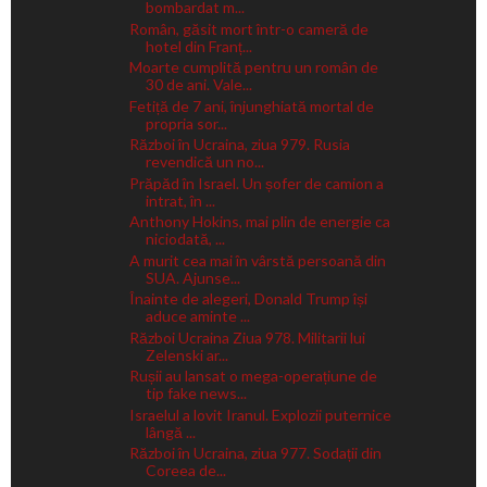
bombardat m...
Român, găsit mort într-o cameră de
hotel din Franț...
Moarte cumplită pentru un român de
30 de ani. Vale...
Fetiță de 7 ani, înjunghiată mortal de
propria sor...
Război în Ucraina, ziua 979. Rusia
revendică un no...
Prăpăd în Israel. Un șofer de camion a
intrat, în ...
Anthony Hokins, mai plin de energie ca
niciodată, ...
A murit cea mai în vârstă persoană din
SUA. Ajunse...
Înainte de alegeri, Donald Trump își
aduce aminte ...
Război Ucraina Ziua 978. Militarii lui
Zelenski ar...
Rușii au lansat o mega-operațiune de
tip fake news...
Israelul a lovit Iranul. Explozii puternice
lângă ...
Război în Ucraina, ziua 977. Sodații din
Coreea de...