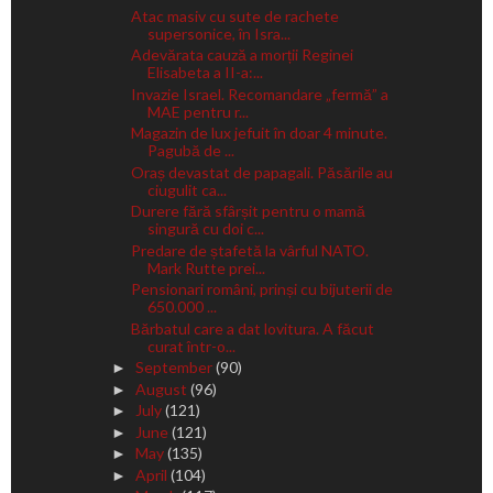
Atac masiv cu sute de rachete
supersonice, în Isra...
Adevărata cauză a morții Reginei
Elisabeta a II-a:...
Invazie Israel. Recomandare „fermă” a
MAE pentru r...
Magazin de lux jefuit în doar 4 minute.
Pagubă de ...
Oraș devastat de papagali. Păsările au
ciugulit ca...
Durere fără sfârșit pentru o mamă
singură cu doi c...
Predare de ștafetă la vârful NATO.
Mark Rutte prei...
Pensionari români, prinși cu bijuterii de
650.000 ...
Bărbatul care a dat lovitura. A făcut
curat într-o...
September
(90)
►
August
(96)
►
July
(121)
►
June
(121)
►
May
(135)
►
April
(104)
►