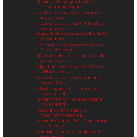
România în Schengen. Ministrul
Predoiu anunță spri...
Ca între interlopi. Putin i-a pus pe
invitații de ...
Război în Ucraina, ziua 974. Noul plan
pentru țară...
Alegeri Moldova. Urmează clipe de foc,
pentru Maia...
Kim Jong Un se simte amenințat de
SUA. Liderul nor...
Război Ucraina. Rusia a luat cu asalt
patru orașe ...
Oligarhul rus Ilan Șor amenință că va
ANULA rezult...
Război în Ucraina, ziua 973. Furie la
Kremlin! Rus...
Situație îngrijorătoare în Ucraina.
Posibilă înțel...
Incident feroviar, în Marea Britanie:
două trenuri...
Război în Ucraina, ziua 972.
Washington, reacție f...
Alexandru Muraru, PNL: „Planul Rusiei
din Moldova ...
Scandalul fraudării alegerilor din Rep.
Moldova. C...