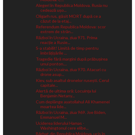
Alegeri în Republica Moldova. Rusia nu
cedează ușo...
Oligarh rus, găsit MORT după ce a
căzut de la etaj...
Referendum Republica Moldova: scor
extrem de strân...
Război în Ucraina, ziua 971. Prima
reacție a Rusie...
S-a stabilit! Limită de timp pentru
îmbrățișările ...
Tragedie fără margini după prăbușirea
unui ponton....
Război în Ucraina, ziua 970. Atacuri cu
drone asup...
Kiev, sub asaltul dronelor rusești. Cerul
capitale...
Alertă de ultima oră: Locuința lui
Benjamin Netany...
Cum deplânge ayatollahul Ali Khamenei
moartea lide...
Război în Ucraina, ziua 969. Joe Biden,
Emmanuel M...
Uciderea liderului Hamas -
Washingtonul cere elibe...
Bărbat din Republica Moldova, ucis în