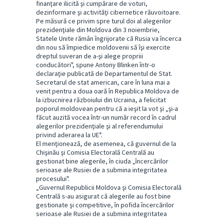
finanţare ilicită şi cumpărare de voturi,
dezinformare şi activităţi cibernetice răuvoitoare.
Pe măsură ce privim spre turul doi al alegerilor
prezidenţiale din Moldova din 3 noiembrie,
Statele Unite rămân îngrijorate că Rusia va încerca
din nou să împiedice moldovenii să îşi exercite
dreptul suveran de a-şi alege propriii
conducători", spune Antony Blinken într-o
declaraţie publicată de Departamentul de Stat.
Secretarul de stat american, care în luna mai a
venit pentru a doua oară în Republica Moldova de
la izbucnirea războiului din Ucraina, a felicitat
poporul moldovean pentru că a ieşit la vot şi „şi-a
făcut auzită vocea într-un număr record în cadrul
alegerilor prezidenţiale şi al referendumului
privind aderarea la UE".
El menţionează, de asemenea, că guvernul de la
Chişinău şi Comisia Electorală Centrală au
gestionat bine alegerile, în ciuda „încercărilor
serioase ale Rusiei de a submina integritatea
procesului".
„Guvernul Republicii Moldova şi Comisia Electorală
Centrală s-au asigurat că alegerile au fost bine
gestionate şi competitive, în pofida încercărilor
serioase ale Rusiei de a submina integritatea