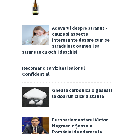
Adevarul despre stranut -
cauze si aspecte
interesante despre cum se
straduiesc oamenii sa
stranute cu ochii deschisi
Recomand sa vizitati salonul
Confidential
Gheata carbonica o gasesti
la doar un click distanta
Europarlamentarul Victor
Negrescu: Șansele
României de aderare la