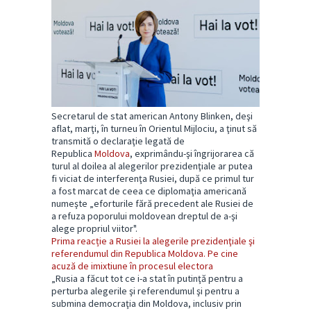
Secretarul de stat american Antony Blinken, deşi
aflat, marţi, în turneu în Orientul Mijlociu, a ţinut să
transmită o declaraţie legată de
Republica
Moldova
, exprimându-şi îngrijorarea că
turul al doilea al alegerilor prezidenţiale ar putea
fi viciat de interferenţa Rusiei, după ce primul tur
a fost marcat de ceea ce diplomaţia americană
numeşte „eforturile fără precedent ale Rusiei de
a refuza poporului moldovean dreptul de a-şi
alege propriul viitor".
Prima reacție a Rusiei la alegerile prezidenţiale şi
referendumul din Republica Moldova. Pe cine
acuză de imixtiune în procesul electora
„Rusia a făcut tot ce i-a stat în putinţă pentru a
perturba alegerile şi referendumul şi pentru a
submina democraţia din Moldova, inclusiv prin