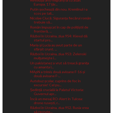
Revoluția anti-migranți ia cu asalt
Europa. 17 țăr...
Putin șochează din nou. Kremlinul i-a
scos pe tali...
Nicolae Ciucă: Siguranța fiecărui român
trebuie să...
Român împușcat în cap de polițiștii de
frontieră, ...
Război în Ucraina, ziua 954: Kievul dă
startul pro...
Maria și Lucia au avut parte de un
sfârșit crunt. ...
Război în Ucraina, ziua 953: Zelenski
mulţumeşte î...
Un pakistanez a vrut să treacă granița
cu amanta î...
MApN a trimis două avioane F-16 și
două avioane F-...
Autobuz școlar, cuprins de foc în
excursie! Cel pu...
Ședință crucială la Palatul Victoria:
Guvernul apr...
Încă un mesaj RO-Alert în Tulcea:
drone rusești, r...
Război în Ucraina, ziua 952. Rusia vrea
să recrute...