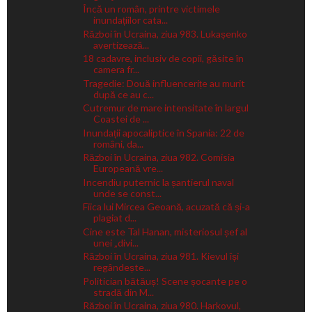
Încă un român, printre victimele
inundațiilor cata...
Război în Ucraina, ziua 983. Lukașenko
avertizează...
18 cadavre, inclusiv de copii, găsite în
camera fr...
Tragedie: Două influencerițe au murit
după ce au c...
Cutremur de mare intensitate în largul
Coastei de ...
Inundații apocaliptice în Spania: 22 de
români, da...
Război în Ucraina, ziua 982. Comisia
Europeană vre...
Incendiu puternic la șantierul naval
unde se const...
Fiica lui Mircea Geoană, acuzată că și-a
plagiat d...
Cine este Tal Hanan, misteriosul șef al
unei „divi...
Război în Ucraina, ziua 981. Kievul își
regândește...
Politician bătăuș! Scene șocante pe o
stradă din M...
Război în Ucraina, ziua 980. Harkovul,