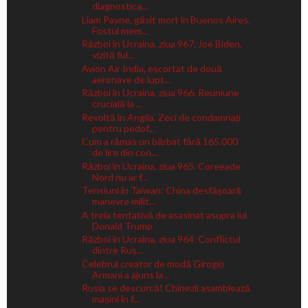
diagnostica...
Liam Payne, găsit mort în Buenos Aires.
Fostul mem...
Război în Ucraina, ziua 967. Joe Biden,
vizită ful...
Avion Air India, escortat de două
aeronave de lupt...
Război în Ucraina, ziua 966. Reuniune
crucială la ...
Revoltă în Anglia. Zeci de condamnați
pentru pedof...
Cum a rămas un bărbat fără 165.000
de lire din con...
Război în Ucraina, ziua 965. Coreeade
Nord nu ar f...
Tensiuni în Taiwan: China desfășoară
manevre milit...
A treia tentativă de asasinat asupra lui
Donald Trump
Război în Ucraina, ziua 964. Conflictul
dintre Rus...
Celebrul creator de modă Girogio
Armani a ajuns la...
Rusia se descurcă! Chinezii asamblează
mașini în f...