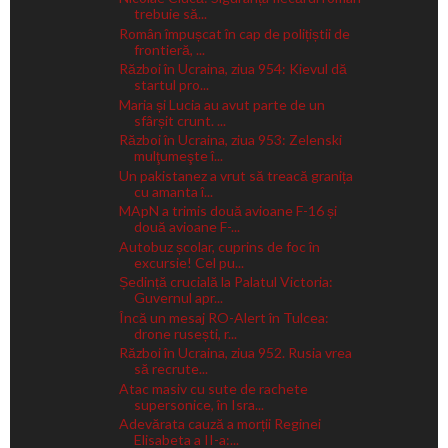
trebuie să...
Român împușcat în cap de polițiștii de
frontieră, ...
Război în Ucraina, ziua 954: Kievul dă
startul pro...
Maria și Lucia au avut parte de un
sfârșit crunt. ...
Război în Ucraina, ziua 953: Zelenski
mulţumeşte î...
Un pakistanez a vrut să treacă granița
cu amanta î...
MApN a trimis două avioane F-16 și
două avioane F-...
Autobuz școlar, cuprins de foc în
excursie! Cel pu...
Ședință crucială la Palatul Victoria:
Guvernul apr...
Încă un mesaj RO-Alert în Tulcea:
drone rusești, r...
Război în Ucraina, ziua 952. Rusia vrea
să recrute...
Atac masiv cu sute de rachete
supersonice, în Isra...
Adevărata cauză a morții Reginei
Elisabeta a II-a:...