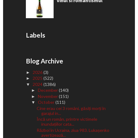
Vinul si romantismul
Labels
Blog Archive
2026
(3)
►
2025
(522)
►
2024
(1386)
▼
December
(140)
►
November
(151)
►
October
(111)
▼
Cine erau cei 3 români, găsiți morți în
garajul in...
Încă un român, printre victimele
inundațiilor cata...
Război în Ucraina, ziua 983. Lukașenko
avertizează...