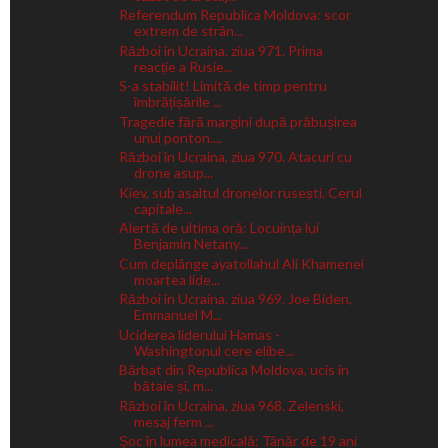
Referendum Republica Moldova: scor
extrem de strân...
Război în Ucraina, ziua 971. Prima
reacție a Rusie...
S-a stabilit! Limită de timp pentru
îmbrățișările ...
Tragedie fără margini după prăbușirea
unui ponton....
Război în Ucraina, ziua 970. Atacuri cu
drone asup...
Kiev, sub asaltul dronelor rusești. Cerul
capitale...
Alertă de ultima oră: Locuința lui
Benjamin Netany...
Cum deplânge ayatollahul Ali Khamenei
moartea lide...
Război în Ucraina, ziua 969. Joe Biden,
Emmanuel M...
Uciderea liderului Hamas -
Washingtonul cere elibe...
Bărbat din Republica Moldova, ucis în
bătaie și, m...
Război în Ucraina, ziua 968. Zelenski,
mesaj ferm ...
Șoc în lumea medicală: Tânăr de 19 ani