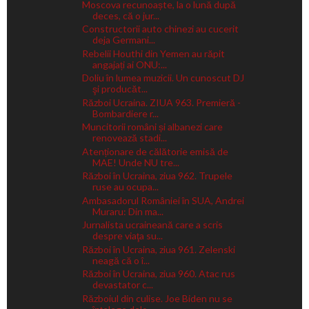
Moscova recunoaște, la o lună după
deces, că o jur...
Constructorii auto chinezi au cucerit
deja Germani...
Rebelii Houthi din Yemen au răpit
angajați ai ONU:...
Doliu în lumea muzicii. Un cunoscut DJ
şi producăt...
Război Ucraina. ZIUA 963. Premieră -
Bombardiere r...
Muncitorii români și albanezi care
renovează stadi...
Atenționare de călătorie emisă de
MAE! Unde NU tre...
Război în Ucraina, ziua 962. Trupele
ruse au ocupa...
Ambasadorul României în SUA, Andrei
Muraru: Din ma...
Jurnalista ucraineană care a scris
despre viaţa su...
Război în Ucraina, ziua 961. Zelenski
neagă că o î...
Război în Ucraina, ziua 960. Atac rus
devastator c...
Războiul din culise. Joe Biden nu se