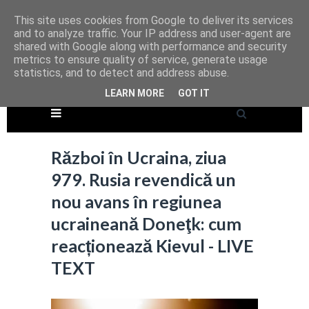
This site uses cookies from Google to deliver its services
and to analyze traffic. Your IP address and user-agent are
shared with Google along with performance and security
metrics to ensure quality of service, generate usage
statistics, and to detect and address abuse.
LEARN MORE
GOT IT
Război în Ucraina, ziua
979. Rusia revendică un
nou avans în regiunea
ucraineană Doneţk: cum
reacționează Kievul - LIVE
TEXT