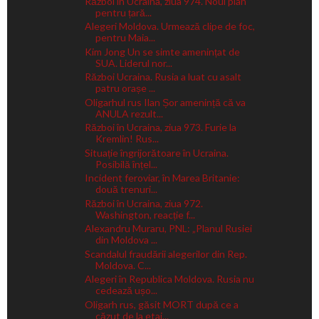
Război în Ucraina, ziua 974. Noul plan
pentru țară...
Alegeri Moldova. Urmează clipe de foc,
pentru Maia...
Kim Jong Un se simte amenințat de
SUA. Liderul nor...
Război Ucraina. Rusia a luat cu asalt
patru orașe ...
Oligarhul rus Ilan Șor amenință că va
ANULA rezult...
Război în Ucraina, ziua 973. Furie la
Kremlin! Rus...
Situație îngrijorătoare în Ucraina.
Posibilă înțel...
Incident feroviar, în Marea Britanie:
două trenuri...
Război în Ucraina, ziua 972.
Washington, reacție f...
Alexandru Muraru, PNL: „Planul Rusiei
din Moldova ...
Scandalul fraudării alegerilor din Rep.
Moldova. C...
Alegeri în Republica Moldova. Rusia nu
cedează ușo...
Oligarh rus, găsit MORT după ce a
căzut de la etaj...