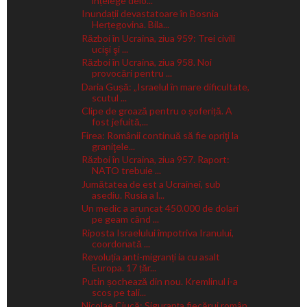
înțelege delo...
Inundații devastatoare în Bosnia
Herțegovina. Bila...
Război în Ucraina, ziua 959: Trei civili
ucişi şi ...
Război în Ucraina, ziua 958. Noi
provocări pentru ...
Daria Gușă: „Israelul în mare dificultate,
scutul ...
Clipe de groază pentru o șoferiță. A
fost jefuită,...
Firea: Românii continuă să fie opriţi la
graniţele...
Război în Ucraina, ziua 957. Raport:
NATO trebuie ...
Jumătatea de est a Ucrainei, sub
asediu. Rusia a l...
Un medic a aruncat 450.000 de dolari
pe geam când ...
Riposta Israelului împotriva Iranului,
coordonată ...
Revoluția anti-migranți ia cu asalt
Europa. 17 țăr...
Putin șochează din nou. Kremlinul i-a
scos pe tali...
Nicolae Ciucă: Siguranța fiecărui român