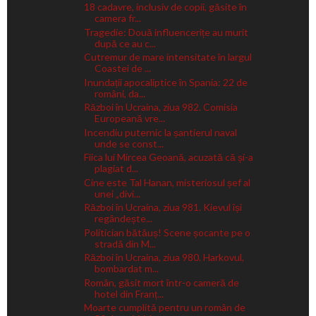
18 cadavre, inclusiv de copii, găsite în
camera fr...
Tragedie: Două influencerițe au murit
după ce au c...
Cutremur de mare intensitate în largul
Coastei de ...
Inundații apocaliptice în Spania: 22 de
români, da...
Război în Ucraina, ziua 982. Comisia
Europeană vre...
Incendiu puternic la șantierul naval
unde se const...
Fiica lui Mircea Geoană, acuzată că și-a
plagiat d...
Cine este Tal Hanan, misteriosul șef al
unei „divi...
Război în Ucraina, ziua 981. Kievul își
regândește...
Politician bătăuș! Scene șocante pe o
stradă din M...
Război în Ucraina, ziua 980. Harkovul,
bombardat m...
Român, găsit mort într-o cameră de
hotel din Franț...
Moarte cumplită pentru un român de