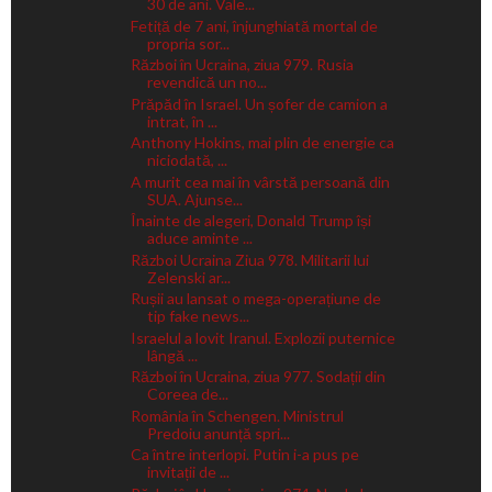
30 de ani. Vale...
Fetiță de 7 ani, înjunghiată mortal de
propria sor...
Război în Ucraina, ziua 979. Rusia
revendică un no...
Prăpăd în Israel. Un șofer de camion a
intrat, în ...
Anthony Hokins, mai plin de energie ca
niciodată, ...
A murit cea mai în vârstă persoană din
SUA. Ajunse...
Înainte de alegeri, Donald Trump își
aduce aminte ...
Război Ucraina Ziua 978. Militarii lui
Zelenski ar...
Rușii au lansat o mega-operațiune de
tip fake news...
Israelul a lovit Iranul. Explozii puternice
lângă ...
Război în Ucraina, ziua 977. Sodații din
Coreea de...
România în Schengen. Ministrul
Predoiu anunță spri...
Ca între interlopi. Putin i-a pus pe
invitații de ...