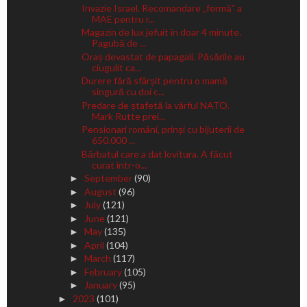
Invazie Israel. Recomandare „fermă” a
MAE pentru r...
Magazin de lux jefuit în doar 4 minute.
Pagubă de ...
Oraș devastat de papagali. Păsările au
ciugulit ca...
Durere fără sfârșit pentru o mamă
singură cu doi c...
Predare de ștafetă la vârful NATO.
Mark Rutte prei...
Pensionari români, prinși cu bijuterii de
650.000 ...
Bărbatul care a dat lovitura. A făcut
curat într-o...
September
(90)
►
August
(96)
►
July
(121)
►
June
(121)
►
May
(135)
►
April
(104)
►
March
(117)
►
February
(105)
►
January
(95)
►
2023
(101)
►