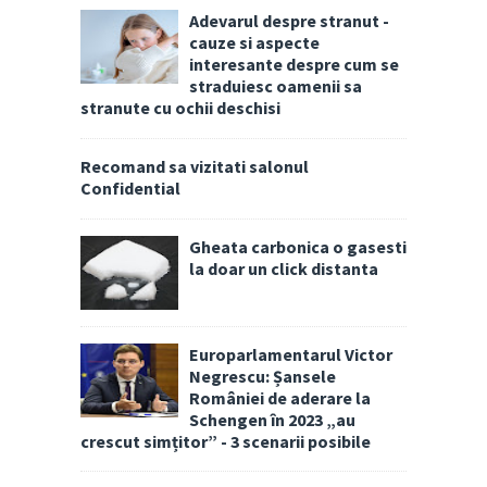
Adevarul despre stranut -
cauze si aspecte
interesante despre cum se
straduiesc oamenii sa
stranute cu ochii deschisi
Recomand sa vizitati salonul
Confidential
Gheata carbonica o gasesti
la doar un click distanta
Europarlamentarul Victor
Negrescu: Șansele
României de aderare la
Schengen în 2023 „au
crescut simțitor” - 3 scenarii posibile