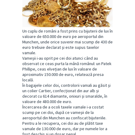
Un cuplu de români a fost prins cu bijuterii de lux în
valoare de 650.000 de euro pe aeroportul din
Munchen, unde orice suvenir mai scump de 430 de
euro trebuie declarat și este supus taxelor
vamale.
Vameșii i-au oprit pe cei doi atunci când au
observat ce ceas purta la mână românul: un Patek
Phillipe, ceas elvețian de lux în valoare de
aproximativ 150.000 de euro, relatează presa
locală.
În bagajele celor doi, controlorii vamali au găsit și
un colier Cartier, confecționat din aur alb și
decorat cu 614 diamante, onixuri și smaralde, în
valoare de 480.000 de euro.
Încercarea de a ocoli taxele vamale i-a costat
scump pe cei doi, după ce vameșii de la
aeroportul din Munchen au confiscat bijuteriile.
Pentru a le recupera, cei doi au de plătit taxe
vamale de 130.000 de euro, dar pe numele lor a
fost deschis și un dosar penal.