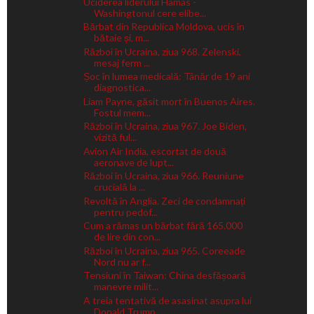
Uciderea liderului Hamas -
Washingtonul cere elibe...
Bărbat din Republica Moldova, ucis în
bătaie și, m...
Război în Ucraina, ziua 968. Zelenski,
mesaj ferm ...
Șoc în lumea medicală: Tânăr de 19 ani
diagnostica...
Liam Payne, găsit mort în Buenos Aires.
Fostul mem...
Război în Ucraina, ziua 967. Joe Biden,
vizită ful...
Avion Air India, escortat de două
aeronave de lupt...
Război în Ucraina, ziua 966. Reuniune
crucială la ...
Revoltă în Anglia. Zeci de condamnați
pentru pedof...
Cum a rămas un bărbat fără 165.000
de lire din con...
Război în Ucraina, ziua 965. Coreeade
Nord nu ar f...
Tensiuni în Taiwan: China desfășoară
manevre milit...
A treia tentativă de asasinat asupra lui
Donald Trump