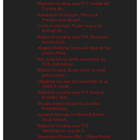
Război în Ucraina, ziua 977. Sodații din
Coreea de...
România în Schengen. Ministrul
Predoiu anunță spri...
Ca între interlopi. Putin i-a pus pe
invitații de ...
Război în Ucraina, ziua 974. Noul plan
pentru țară...
Alegeri Moldova. Urmează clipe de foc,
pentru Maia...
Kim Jong Un se simte amenințat de
SUA. Liderul nor...
Război Ucraina. Rusia a luat cu asalt
patru orașe ...
Oligarhul rus Ilan Șor amenință că va
ANULA rezult...
Război în Ucraina, ziua 973. Furie la
Kremlin! Rus...
Situație îngrijorătoare în Ucraina.
Posibilă înțel...
Incident feroviar, în Marea Britanie:
două trenuri...
Război în Ucraina, ziua 972.
Washington, reacție f...
Alexandru Muraru, PNL: „Planul Rusiei