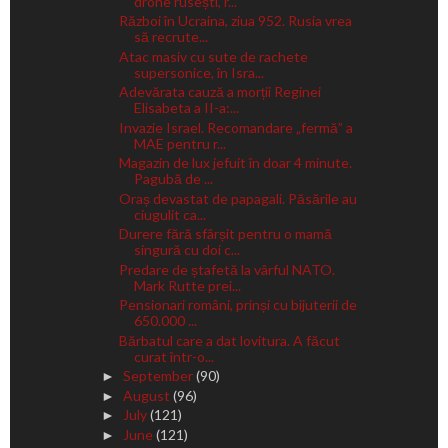
drone rusești, r...
Război în Ucraina, ziua 952. Rusia vrea
să recrute...
Atac masiv cu sute de rachete
supersonice, în Isra...
Adevărata cauză a morții Reginei
Elisabeta a II-a:...
Invazie Israel. Recomandare „fermă” a
MAE pentru r...
Magazin de lux jefuit în doar 4 minute.
Pagubă de ...
Oraș devastat de papagali. Păsările au
ciugulit ca...
Durere fără sfârșit pentru o mamă
singură cu doi c...
Predare de ștafetă la vârful NATO.
Mark Rutte prei...
Pensionari români, prinși cu bijuterii de
650.000 ...
Bărbatul care a dat lovitura. A făcut
curat într-o...
September
(90)
►
August
(96)
►
July
(121)
►
June
(121)
►