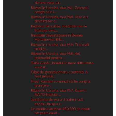
despre viaţa su...
Război în Ucraina, ziua 961. Zelenski
neagă că o î...
Război în Ucraina, ziua 960. Atac rus
devastator c...
Războiul din culise. Joe Biden nu se
înțelege delo...
Inundații devastatoare în Bosnia
Herțegovina. Bila...
Război în Ucraina, ziua 959: Trei civili
ucişi şi ...
Război în Ucraina, ziua 958. Noi
provocări pentru ...
Daria Gușă: „Israelul în mare dificultate,
scutul ...
Clipe de groază pentru o șoferiță. A
fost jefuită,...
Firea: Românii continuă să fie opriţi la
graniţele...
Război în Ucraina, ziua 957. Raport:
NATO trebuie ...
Jumătatea de est a Ucrainei, sub
asediu. Rusia a l...
Un medic a aruncat 450.000 de dolari
pe geam când ...