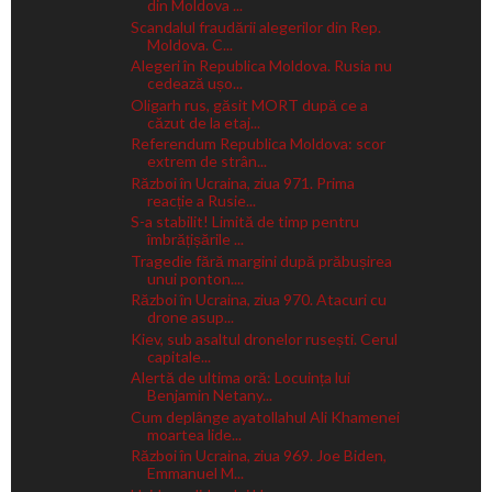
din Moldova ...
Scandalul fraudării alegerilor din Rep.
Moldova. C...
Alegeri în Republica Moldova. Rusia nu
cedează ușo...
Oligarh rus, găsit MORT după ce a
căzut de la etaj...
Referendum Republica Moldova: scor
extrem de strân...
Război în Ucraina, ziua 971. Prima
reacție a Rusie...
S-a stabilit! Limită de timp pentru
îmbrățișările ...
Tragedie fără margini după prăbușirea
unui ponton....
Război în Ucraina, ziua 970. Atacuri cu
drone asup...
Kiev, sub asaltul dronelor rusești. Cerul
capitale...
Alertă de ultima oră: Locuința lui
Benjamin Netany...
Cum deplânge ayatollahul Ali Khamenei
moartea lide...
Război în Ucraina, ziua 969. Joe Biden,
Emmanuel M...