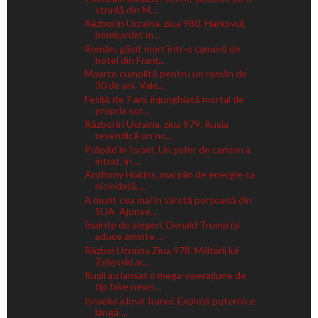
stradă din M...
Război în Ucraina, ziua 980. Harkovul,
bombardat m...
Român, găsit mort într-o cameră de
hotel din Franț...
Moarte cumplită pentru un român de
30 de ani. Vale...
Fetiță de 7 ani, înjunghiată mortal de
propria sor...
Război în Ucraina, ziua 979. Rusia
revendică un no...
Prăpăd în Israel. Un șofer de camion a
intrat, în ...
Anthony Hokins, mai plin de energie ca
niciodată, ...
A murit cea mai în vârstă persoană din
SUA. Ajunse...
Înainte de alegeri, Donald Trump își
aduce aminte ...
Război Ucraina Ziua 978. Militarii lui
Zelenski ar...
Rușii au lansat o mega-operațiune de
tip fake news...
Israelul a lovit Iranul. Explozii puternice
lângă ...