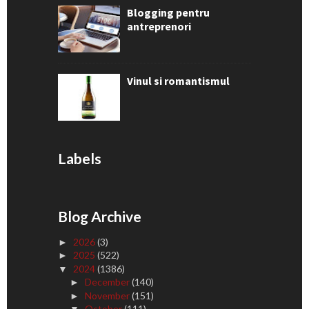
Blogging pentru
antreprenori
Vinul si romantismul
Labels
Blog Archive
2026
(3)
►
2025
(522)
►
2024
(1386)
▼
December
(140)
►
November
(151)
►
October
(111)