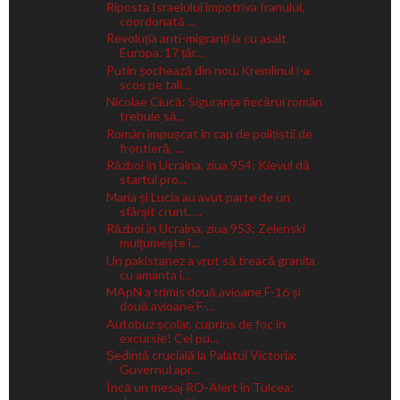
Riposta Israelului împotriva Iranului,
coordonată ...
Revoluția anti-migranți ia cu asalt
Europa. 17 țăr...
Putin șochează din nou. Kremlinul i-a
scos pe tali...
Nicolae Ciucă: Siguranța fiecărui român
trebuie să...
Român împușcat în cap de polițiștii de
frontieră, ...
Război în Ucraina, ziua 954: Kievul dă
startul pro...
Maria și Lucia au avut parte de un
sfârșit crunt. ...
Război în Ucraina, ziua 953: Zelenski
mulţumeşte î...
Un pakistanez a vrut să treacă granița
cu amanta î...
MApN a trimis două avioane F-16 și
două avioane F-...
Autobuz școlar, cuprins de foc în
excursie! Cel pu...
Ședință crucială la Palatul Victoria:
Guvernul apr...
Încă un mesaj RO-Alert în Tulcea: