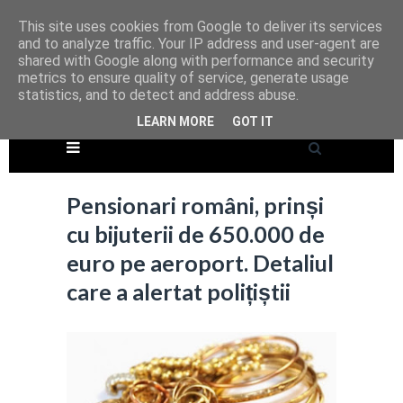
This site uses cookies from Google to deliver its services
and to analyze traffic. Your IP address and user-agent are
shared with Google along with performance and security
metrics to ensure quality of service, generate usage
statistics, and to detect and address abuse.
LEARN MORE
GOT IT
Pensionari români, prinși
cu bijuterii de 650.000 de
euro pe aeroport. Detaliul
care a alertat polițiștii