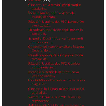
▼
Cine erau cei 3 români, găsiți morți în
garajul in...
Încă un român, printre victimele
inundațiilor cata...
Război în Ucraina, ziua 983. Lukașenko
avertizează...
18 cadavre, inclusiv de copii, găsite în
camera fr...
Tragedie: Două influencerițe au murit
după ce au c...
Cutremur de mare intensitate în largul
Coastei de ...
Inundații apocaliptice în Spania: 22 de
români, da...
Război în Ucraina, ziua 982. Comisia
Europeană vre...
Incendiu puternic la șantierul naval
unde se const...
Fiica lui Mircea Geoană, acuzată că și-a
plagiat d...
Cine este Tal Hanan, misteriosul șef al
unei „divi...
Război în Ucraina, ziua 981. Kievul își
regândește...
Politician bătăuș! Scene șocante pe o