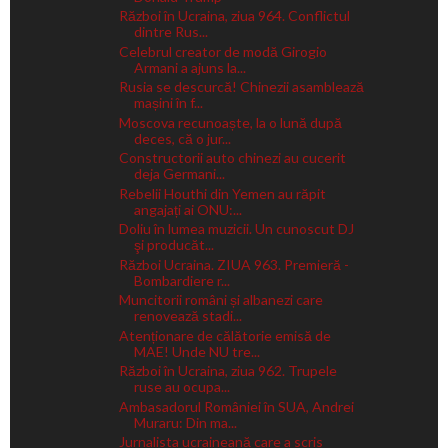
Război în Ucraina, ziua 964. Conflictul
dintre Rus...
Celebrul creator de modă Girogio
Armani a ajuns la...
Rusia se descurcă! Chinezii asamblează
mașini în f...
Moscova recunoaște, la o lună după
deces, că o jur...
Constructorii auto chinezi au cucerit
deja Germani...
Rebelii Houthi din Yemen au răpit
angajați ai ONU:...
Doliu în lumea muzicii. Un cunoscut DJ
şi producăt...
Război Ucraina. ZIUA 963. Premieră -
Bombardiere r...
Muncitorii români și albanezi care
renovează stadi...
Atenționare de călătorie emisă de
MAE! Unde NU tre...
Război în Ucraina, ziua 962. Trupele
ruse au ocupa...
Ambasadorul României în SUA, Andrei
Muraru: Din ma...
Jurnalista ucraineană care a scris