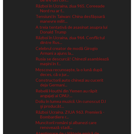
Război în Ucraina, ziua 965. Coreeade
Nord nu ar f...
Tensiuni în Taiwan: China desfășoară
manevre milit...
A treia tentativă de asasinat asupra lui
Donald Trump
Război în Ucraina, ziua 964. Conflictul
dintre Rus...
Celebrul creator de modă Girogio
Armani a ajuns la...
Rusia se descurcă! Chinezii asamblează
mașini în f...
Moscova recunoaște, la o lună după
deces, că o jur...
Constructorii auto chinezi au cucerit
deja Germani...
Rebelii Houthi din Yemen au răpit
angajați ai ONU:...
Doliu în lumea muzicii. Un cunoscut DJ
şi producăt...
Război Ucraina. ZIUA 963. Premieră -
Bombardiere r...
Muncitorii români și albanezi care
renovează stadi...
Atenționare de călătorie emisă de