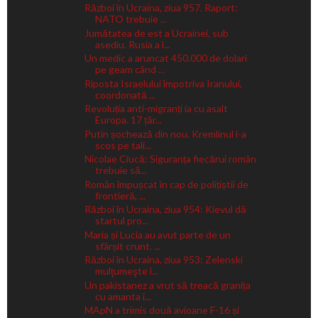
Război în Ucraina, ziua 957. Raport:
NATO trebuie ...
Jumătatea de est a Ucrainei, sub
asediu. Rusia a l...
Un medic a aruncat 450.000 de dolari
pe geam când ...
Riposta Israelului împotriva Iranului,
coordonată ...
Revoluția anti-migranți ia cu asalt
Europa. 17 țăr...
Putin șochează din nou. Kremlinul i-a
scos pe tali...
Nicolae Ciucă: Siguranța fiecărui român
trebuie să...
Român împușcat în cap de polițiștii de
frontieră, ...
Război în Ucraina, ziua 954: Kievul dă
startul pro...
Maria și Lucia au avut parte de un
sfârșit crunt. ...
Război în Ucraina, ziua 953: Zelenski
mulţumeşte î...
Un pakistanez a vrut să treacă granița
cu amanta î...
MApN a trimis două avioane F-16 și