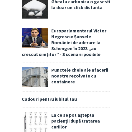
Gheata carbonica o gasesti
la doar un click distanta
Europarlamentarul Victor
Negrescu: Șansele
României de aderare la
Schengen în 2023 „au
crescut simțitor” - 3 scenarii posibile
Punctele cheie ale afacerii
noastre rezolvate cu
containere
Cadouri pentru iubitul tau
La ce se pot aștepta
pacienții după tratarea
cariilor