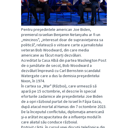
Pentru preşedintele american Joe Biden,
premierul israelian Benjamin Netanyahu ar fi un
„mincinos", „interesat doar de supravieţuirea sa
politică", relatează o viitoare carte a jurnalistului
veteran Bob Woodward, din care media
americane au făcut marți dezvăluiri.
Acreditat la Casa Albă din partea Washington Post
de o jumătate de secol, Bob Woodward a
dezvăluit împreună cu Carl Bernstein scandalul
Watergate care a dus la demisia preşedintelui
Nixon, în 1974.
În cartea sa „War" (Război), care urmează să
apară pe 15 octombrie, el descrie în special
eforturile zadarnice ale preşedintelui Joe Biden
de a opri războiul purtat de Israel în Fâşia Gaza,
după atacul mortal al Hamas din 7 octombrie 2023.
De la începutul conflictului, diplomaţia americană
şi-a arătat incapacitatea de a influenţa modul în
care aliatul său conduce războiul.
Potrivit cărţii, în cursul unei discuţii telefonice din