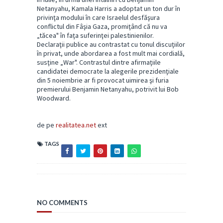
Netanyahu, Kamala Harris a adoptat un ton dur în
privinţa modului în care Israelul desfăşura
conflictul din Fâşia Gaza, promiţând că nu va
„tăcea" în faţa suferinţei palestinienilor.
Declaraţii publice au contrastat cu tonul discuţiilor
în privat, unde abordarea a fost mult mai cordială,
susţine „War". Contrastul dintre afirmaţiile
candidatei democrate la alegerile prezidenţiale
din 5 noiembrie ar fi provocat uimirea şi furia
premierului Benjamin Netanyahu, potrivit lui Bob
Woodward.
de pe
realitatea.net
ext
TAGS
NO COMMENTS