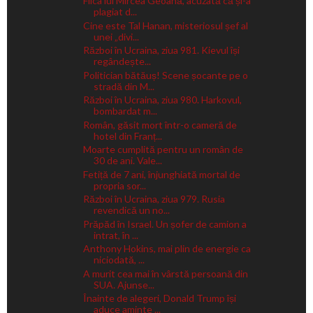
Fiica lui Mircea Geoană, acuzată că și-a
plagiat d...
Cine este Tal Hanan, misteriosul șef al
unei „divi...
Război în Ucraina, ziua 981. Kievul își
regândește...
Politician bătăuș! Scene șocante pe o
stradă din M...
Război în Ucraina, ziua 980. Harkovul,
bombardat m...
Român, găsit mort într-o cameră de
hotel din Franț...
Moarte cumplită pentru un român de
30 de ani. Vale...
Fetiță de 7 ani, înjunghiată mortal de
propria sor...
Război în Ucraina, ziua 979. Rusia
revendică un no...
Prăpăd în Israel. Un șofer de camion a
intrat, în ...
Anthony Hokins, mai plin de energie ca
niciodată, ...
A murit cea mai în vârstă persoană din
SUA. Ajunse...
Înainte de alegeri, Donald Trump își
aduce aminte ...