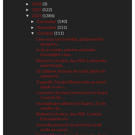
2026
(3)
►
2025
(522)
►
2024
(1386)
▼
December
(140)
►
November
(151)
►
October
(111)
▼
Cine erau cei 3 români, găsiți morți în
garajul in...
Încă un român, printre victimele
inundațiilor cata...
Război în Ucraina, ziua 983. Lukașenko
avertizează...
18 cadavre, inclusiv de copii, găsite în
camera fr...
Tragedie: Două influencerițe au murit
după ce au c...
Cutremur de mare intensitate în largul
Coastei de ...
Inundații apocaliptice în Spania: 22 de
români, da...
Război în Ucraina, ziua 982. Comisia
Europeană vre...
Incendiu puternic la șantierul naval
unde se const...