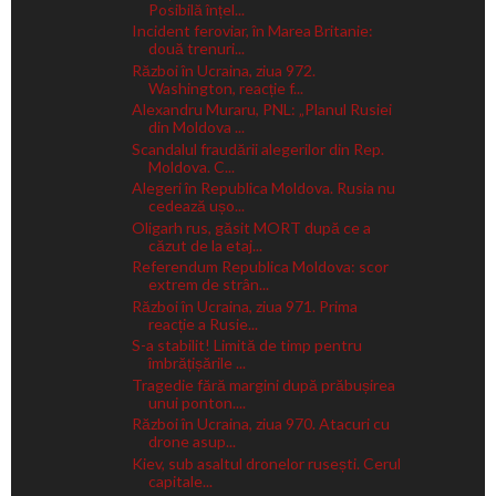
Posibilă înțel...
Incident feroviar, în Marea Britanie:
două trenuri...
Război în Ucraina, ziua 972.
Washington, reacție f...
Alexandru Muraru, PNL: „Planul Rusiei
din Moldova ...
Scandalul fraudării alegerilor din Rep.
Moldova. C...
Alegeri în Republica Moldova. Rusia nu
cedează ușo...
Oligarh rus, găsit MORT după ce a
căzut de la etaj...
Referendum Republica Moldova: scor
extrem de strân...
Război în Ucraina, ziua 971. Prima
reacție a Rusie...
S-a stabilit! Limită de timp pentru
îmbrățișările ...
Tragedie fără margini după prăbușirea
unui ponton....
Război în Ucraina, ziua 970. Atacuri cu
drone asup...
Kiev, sub asaltul dronelor rusești. Cerul
capitale...