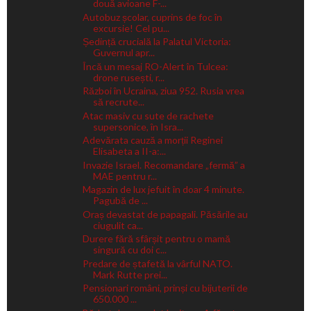
două avioane F-...
Autobuz școlar, cuprins de foc în
excursie! Cel pu...
Ședință crucială la Palatul Victoria:
Guvernul apr...
Încă un mesaj RO-Alert în Tulcea:
drone rusești, r...
Război în Ucraina, ziua 952. Rusia vrea
să recrute...
Atac masiv cu sute de rachete
supersonice, în Isra...
Adevărata cauză a morții Reginei
Elisabeta a II-a:...
Invazie Israel. Recomandare „fermă” a
MAE pentru r...
Magazin de lux jefuit în doar 4 minute.
Pagubă de ...
Oraș devastat de papagali. Păsările au
ciugulit ca...
Durere fără sfârșit pentru o mamă
singură cu doi c...
Predare de ștafetă la vârful NATO.
Mark Rutte prei...
Pensionari români, prinși cu bijuterii de
650.000 ...