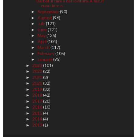
Bărbatul care a dat lovitura. A făcut
curat într-o...
September
(90)
►
August
(96)
►
July
(121)
►
June
(121)
►
May
(135)
►
April
(104)
►
March
(117)
►
February
(105)
►
January
(95)
►
2023
(101)
►
2022
(22)
►
2021
(8)
►
2020
(32)
►
2019
(32)
►
2018
(42)
►
2017
(20)
►
2016
(10)
►
2015
(4)
►
2014
(4)
►
2013
(1)
►