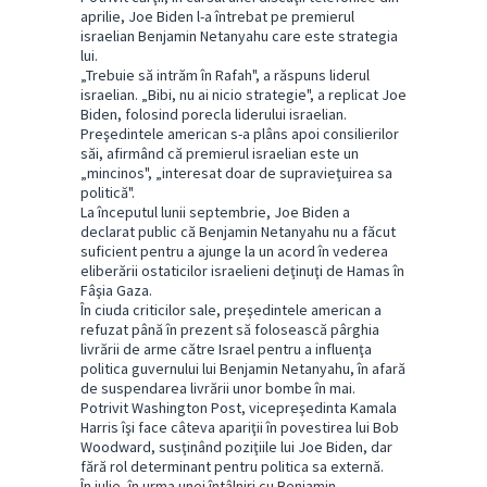
aprilie, Joe Biden l-a întrebat pe premierul
israelian Benjamin Netanyahu care este strategia
lui.
„Trebuie să intrăm în Rafah", a răspuns liderul
israelian. „Bibi, nu ai nicio strategie", a replicat Joe
Biden, folosind porecla liderului israelian.
Preşedintele american s-a plâns apoi consilierilor
săi, afirmând că premierul israelian este un
„mincinos", „interesat doar de supravieţuirea sa
politică".
La începutul lunii septembrie, Joe Biden a
declarat public că Benjamin Netanyahu nu a făcut
suficient pentru a ajunge la un acord în vederea
eliberării ostaticilor israelieni deţinuţi de Hamas în
Fâşia Gaza.
În ciuda criticilor sale, preşedintele american a
refuzat până în prezent să folosească pârghia
livrării de arme către Israel pentru a influenţa
politica guvernului lui Benjamin Netanyahu, în afară
de suspendarea livrării unor bombe în mai.
Potrivit Washington Post, vicepreşedinta Kamala
Harris îşi face câteva apariţii în povestirea lui Bob
Woodward, susţinând poziţiile lui Joe Biden, dar
fără rol determinant pentru politica sa externă.
În iulie, în urma unei întâlniri cu Benjamin