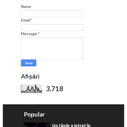
Name
Email
*
Message
*
Afișări
3,718
Popular
Un tânăr a intrat în