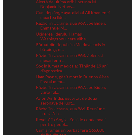
Alertă de ultima oră: Locuința lui
Benjamin Netany...
Cum deplânge ayatollahul Ali Khamenei
moartea lide...
Război în Ucraina, ziua 969. Joe Biden,
Emmanuel M...
Uciderea liderului Hamas -
Washingtonul cere elibe...
Bărbat din Republica Moldova, ucis în
bătaie și, m...
Război în Ucraina, ziua 968. Zelenski,
mesaj ferm ...
Șoc în lumea medicală: Tânăr de 19 ani
diagnostica...
Liam Payne, găsit mort în Buenos Aires.
Fostul mem...
Război în Ucraina, ziua 967. Joe Biden,
vizită ful...
Avion Air India, escortat de două
aeronave de lupt...
Război în Ucraina, ziua 966. Reuniune
crucială la ...
Revoltă în Anglia. Zeci de condamnați
pentru pedof...
Cum a rămas un bărbat fără 165.000
de lire din con...