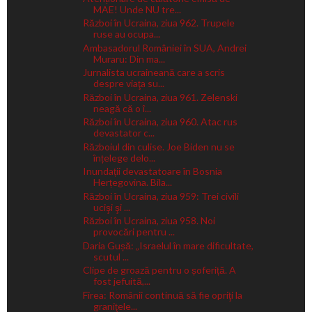
MAE! Unde NU tre...
Război în Ucraina, ziua 962. Trupele
ruse au ocupa...
Ambasadorul României în SUA, Andrei
Muraru: Din ma...
Jurnalista ucraineană care a scris
despre viaţa su...
Război în Ucraina, ziua 961. Zelenski
neagă că o î...
Război în Ucraina, ziua 960. Atac rus
devastator c...
Războiul din culise. Joe Biden nu se
înțelege delo...
Inundații devastatoare în Bosnia
Herțegovina. Bila...
Război în Ucraina, ziua 959: Trei civili
ucişi şi ...
Război în Ucraina, ziua 958. Noi
provocări pentru ...
Daria Gușă: „Israelul în mare dificultate,
scutul ...
Clipe de groază pentru o șoferiță. A
fost jefuită,...
Firea: Românii continuă să fie opriţi la
graniţele...