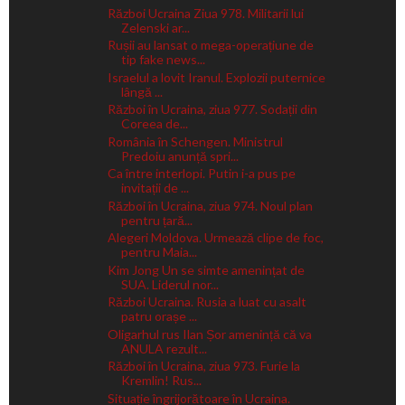
Război Ucraina Ziua 978. Militarii lui
Zelenski ar...
Rușii au lansat o mega-operațiune de
tip fake news...
Israelul a lovit Iranul. Explozii puternice
lângă ...
Război în Ucraina, ziua 977. Sodații din
Coreea de...
România în Schengen. Ministrul
Predoiu anunță spri...
Ca între interlopi. Putin i-a pus pe
invitații de ...
Război în Ucraina, ziua 974. Noul plan
pentru țară...
Alegeri Moldova. Urmează clipe de foc,
pentru Maia...
Kim Jong Un se simte amenințat de
SUA. Liderul nor...
Război Ucraina. Rusia a luat cu asalt
patru orașe ...
Oligarhul rus Ilan Șor amenință că va
ANULA rezult...
Război în Ucraina, ziua 973. Furie la
Kremlin! Rus...
Situație îngrijorătoare în Ucraina.